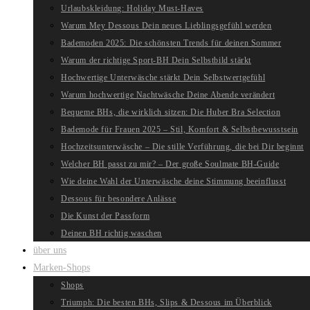
Urlaubskleidung: Holiday Must-Haves
Warum Mey Dessous Dein neues Lieblingsgefühl werden
Bademoden 2025: Die schönsten Trends für deinen Sommer
Warum der richtige Sport-BH Dein Selbstbild stärkt
Hochwertige Unterwäsche stärkt Dein Selbstwertgefühl
Warum hochwertige Nachtwäsche Deine Abende verändert
Bequeme BHs, die wirklich sitzen: Die Huber Bra Selection
Bademode für Frauen 2025 – Stil, Komfort & Selbstbewusstsein
Hochzeitsunterwäsche – Die stille Verführung, die bei Dir beginnt
Welcher BH passt zu mir? – Der große Soulmate BH-Guide
Wie deine Wahl der Unterwäsche deine Stimmung beeinflusst
Dessous für besondere Anlässe
Die Kunst der Passform
Deinen BH richtig waschen
über uns
Marken-Shops
Shops
Triumph: Die besten BHs, Slips & Dessous im Überblick