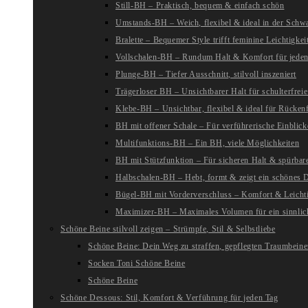
Still-BH – Praktisch, bequem & einfach schön
Umstands-BH – Weich, flexibel & ideal in der Schw
Bralette – Bequemer Style trifft feminine Leichtigkei
Vollschalen-BH – Rundum Halt & Komfort für jeden
Plunge-BH – Tiefer Ausschnitt, stilvoll inszeniert
Trägerloser BH – Unsichtbarer Halt für schulterfreie
Klebe-BH – Unsichtbar, flexibel & ideal für Rückenf
BH mit offener Schale – Für verführerische Einblick
Multifunktions-BH – Ein BH, viele Möglichkeiten
BH mit Stützfunktion – Für sicheren Halt & spürba
Halbschalen-BH – Hebt, formt & zeigt ein schönes D
Bügel-BH mit Vorderverschluss – Komfort & Leichti
Maximizer-BH – Maximales Volumen für ein sinnlic
Schöne Beine stilvoll zeigen – Strümpfe, Stil & Selbstliebe
Schöne Beine: Dein Weg zu straffen, gepflegten Traumbein
Socken Toni Schöne Beine
Schöne Beine
Schöne Dessous: Stil, Komfort & Verführung für jeden Tag