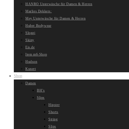
HANRO Unterwäsche für Damen & Herren
Marlies Dekkers:
Mey Unterwäsche für Damen & Herren
Huber Bodywear
Sloggi
Skiny
Eis.de
Item m6-Shop
Hudson
Kunert
Shop
Damen
BH’s
Slips
Hipster
Shorts
String
Slips