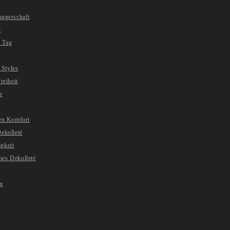
angerschaft
t
 Tag
 Styles
reiheit
e
ren Komfort
ekolleté
gkeit
hes Dekolleté
en