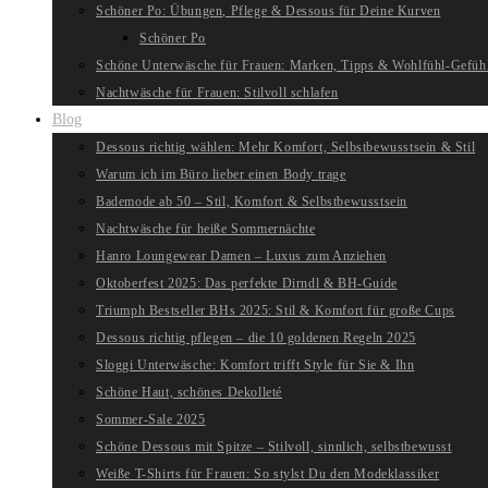
Schöner Po: Übungen, Pflege & Dessous für Deine Kurven
Schöner Po
Schöne Unterwäsche für Frauen: Marken, Tipps & Wohlfühl-Gefüh
Nachtwäsche für Frauen: Stilvoll schlafen
Blog
Dessous richtig wählen: Mehr Komfort, Selbstbewusstsein & Stil
Warum ich im Büro lieber einen Body trage
Bademode ab 50 – Stil, Komfort & Selbstbewusstsein
Nachtwäsche für heiße Sommernächte
Hanro Loungewear Damen – Luxus zum Anziehen
Oktoberfest 2025: Das perfekte Dirndl & BH-Guide
Triumph Bestseller BHs 2025: Stil & Komfort für große Cups
Dessous richtig pflegen – die 10 goldenen Regeln 2025
Sloggi Unterwäsche: Komfort trifft Style für Sie & Ihn
Schöne Haut, schönes Dekolleté
Sommer-Sale 2025
Schöne Dessous mit Spitze – Stilvoll, sinnlich, selbstbewusst
Weiße T-Shirts für Frauen: So stylst Du den Modeklassiker