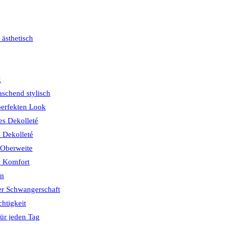
 ästhetisch
k
schend stylisch
perfekten Look
s Dekolleté
s Dekolleté
 Oberweite
& Komfort
ön
er Schwangerschaft
chtigkeit
ür jeden Tag