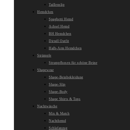
Taillenslip
Hemdchen
Spaghetti Hemd
Achsel Hemd
BH Hemdchen
Dirndl Outfit
Halb-Arm Hemdchen
Strümpfe
Strumpfhosen für schöne Beine
Shapewear
Shape-Beinbekleidung
Shape-Slip
Shape-Body
Shape Shirts & Tops
Nachtwäsche
Mix & Match
Nachthemd
Schlafanzug