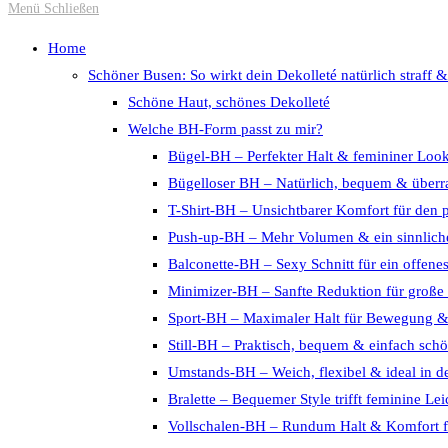
Escape
Menü
Schließen
to
Home
close
Schöner Busen: So wirkt dein Dekolleté natürlich straff &
the
Schöne Haut, schönes Dekolleté
search
Welche BH-Form passt zu mir?
panel.
Bügel-BH – Perfekter Halt & femininer Loo
Bügelloser BH – Natürlich, bequem & überra
T-Shirt-BH – Unsichtbarer Komfort für den 
Push-up-BH – Mehr Volumen & ein sinnliche
Balconette-BH – Sexy Schnitt für ein offene
Minimizer-BH – Sanfte Reduktion für große
Sport-BH – Maximaler Halt für Bewegung 
Still-BH – Praktisch, bequem & einfach sch
Umstands-BH – Weich, flexibel & ideal in d
Bralette – Bequemer Style trifft feminine Lei
Vollschalen-BH – Rundum Halt & Komfort f