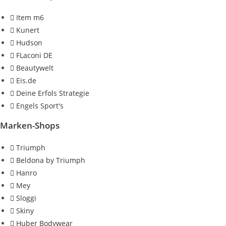
Item m6
Kunert
Hudson
FLaconi DE
Beautywelt
Eis.de
Deine Erfols Strategie
Engels Sport's
Marken-Shops
Triumph
Beldona by Triumph
Hanro
Mey
Sloggi
Skiny
Huber Bodywear