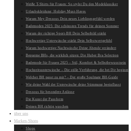
Weiße T-Shirts für Frauen: So stylst Du den Modeklassiker
Urlaubskleidung: Holiday Must-Haves
Warum Mey Dessous Dein neues Lieblingsgefühl werden
Bademoden 2025: Die schönsten Trends für deinen Sommer
Warum der richtige Sport-BH Dein Selbstbild stärkt
Hochwertige Unterwäsche stärkt Dein Selbstwertgefühl
Warum hochwertige Nachtwäsche Deine Abende verändert
Bequeme BHs, die wirklich sitzen: Die Huber Bra Selection
Bademode für Frauen 2025 – Stil, Komfort & Selbstbewusstsein
Hochzeitsunterwäsche – Die stille Verführung, die bei Dir beginnt
Welcher BH passt zu mir? – Der große Soulmate BH-Guide
Wie deine Wahl der Unterwäsche deine Stimmung beeinflusst
Dessous für besondere Anlässe
Die Kunst der Passform
Deinen BH richtig waschen
über uns
Marken-Shops
Shops