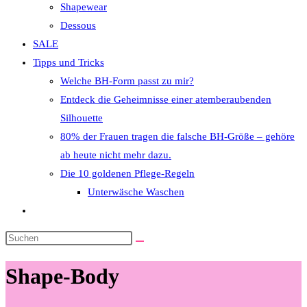
Shapewear
Dessous
SALE
Tipps und Tricks
Welche BH-Form passt zu mir?
Entdeck die Geheimnisse einer atemberaubenden
Silhouette
80% der Frauen tragen die falsche BH-Größe – gehöre
ab heute nicht mehr dazu.
Die 10 goldenen Pflege-Regeln
Unterwäsche Waschen
Website-
Suche
Diese
umschalten
Website
Shape-Body
durchsuchen