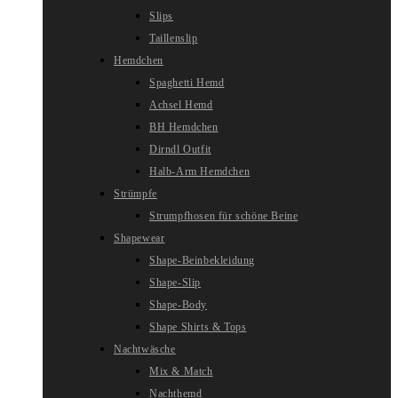
Slips
Taillenslip
Hemdchen
Spaghetti Hemd
Achsel Hemd
BH Hemdchen
Dirndl Outfit
Halb-Arm Hemdchen
Strümpfe
Strumpfhosen für schöne Beine
Shapewear
Shape-Beinbekleidung
Shape-Slip
Shape-Body
Shape Shirts & Tops
Nachtwäsche
Mix & Match
Nachthemd