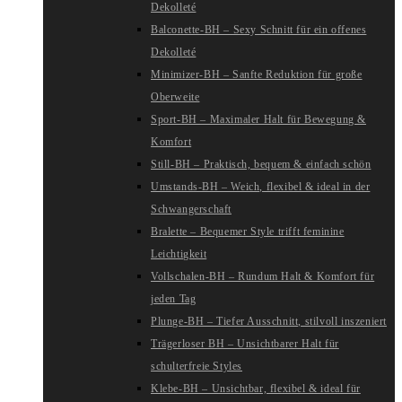
Dekolleté
Balconette-BH – Sexy Schnitt für ein offenes
Dekolleté
Minimizer-BH – Sanfte Reduktion für große
Oberweite
Sport-BH – Maximaler Halt für Bewegung &
Komfort
Still-BH – Praktisch, bequem & einfach schön
Umstands-BH – Weich, flexibel & ideal in der
Schwangerschaft
Bralette – Bequemer Style trifft feminine
Leichtigkeit
Vollschalen-BH – Rundum Halt & Komfort für
jeden Tag
Plunge-BH – Tiefer Ausschnitt, stilvoll inszeniert
Trägerloser BH – Unsichtbarer Halt für
schulterfreie Styles
Klebe-BH – Unsichtbar, flexibel & ideal für