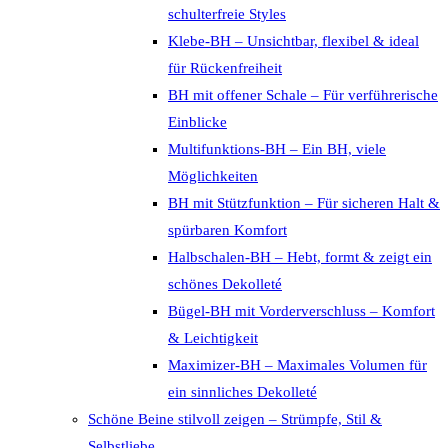
schulterfreie Styles
Klebe-BH – Unsichtbar, flexibel & ideal
für Rückenfreiheit
BH mit offener Schale – Für verführerische
Einblicke
Multifunktions-BH – Ein BH, viele
Möglichkeiten
BH mit Stützfunktion – Für sicheren Halt &
spürbaren Komfort
Halbschalen-BH – Hebt, formt & zeigt ein
schönes Dekolleté
Bügel-BH mit Vorderverschluss – Komfort
& Leichtigkeit
Maximizer-BH – Maximales Volumen für
ein sinnliches Dekolleté
Schöne Beine stilvoll zeigen – Strümpfe, Stil &
Selbstliebe