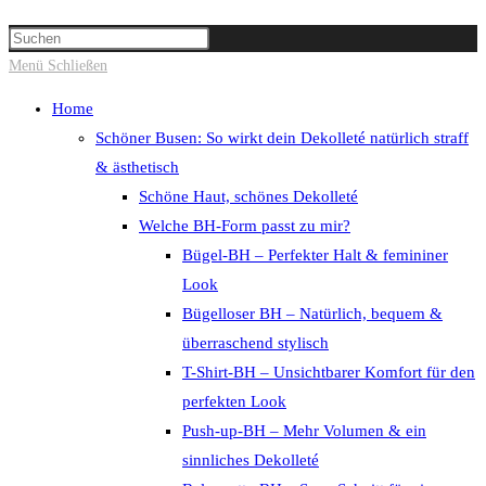
Suche
Press
umschalten
Escape
Menü
Schließen
to
Home
close
Schöner Busen: So wirkt dein Dekolleté natürlich straff
the
& ästhetisch
search
Schöne Haut, schönes Dekolleté
panel.
Welche BH-Form passt zu mir?
Bügel-BH – Perfekter Halt & femininer
Look
Bügelloser BH – Natürlich, bequem &
überraschend stylisch
T-Shirt-BH – Unsichtbarer Komfort für den
perfekten Look
Push-up-BH – Mehr Volumen & ein
sinnliches Dekolleté