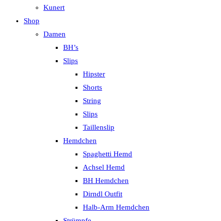
Kunert
Shop
Damen
BH’s
Slips
Hipster
Shorts
String
Slips
Taillenslip
Hemdchen
Spaghetti Hemd
Achsel Hemd
BH Hemdchen
Dirndl Outfit
Halb-Arm Hemdchen
Strümpfe