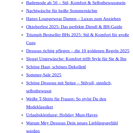
Bademode ab 50 – Stil, Komfort & Selbstbewusstsein
Nachtwäsche für heiße Sommernächte
Hanro Loungewear Damen – Luxus zum Anziehen
Oktoberfest 2025: Das perfekte Dirndl & BH-Guide
Triumph Bestseller BHs 2025: Stil & Komfort für große
Cups
Dessous richtig pflegen – die 10 goldenen Regeln 2025
Sloggi Unterwäsche: Komfort trifft Style für Sie & Ihn
Schöne Haut, schönes Dekolleté
Sommer-Sale 2025
Schöne Dessous mit Spitze – Stilvoll, sinnlich,
selbstbewusst
Weiße T-Shirts für Frauen: So stylst Du den
Modeklassiker
Urlaubskleidung: Holiday Must-Haves
Warum Mey Dessous Dein neues Lieblingsgefühl
werden