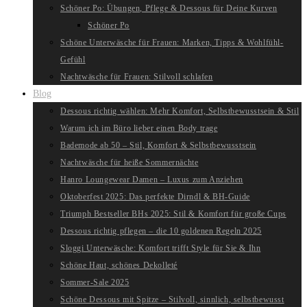
Schöner Po: Übungen, Pflege & Dessous für Deine Kurven
Schöner Po
Schöne Unterwäsche für Frauen: Marken, Tipps & Wohlfühl-
Gefühl
Nachtwäsche für Frauen: Stilvoll schlafen
Blog
Dessous richtig wählen: Mehr Komfort, Selbstbewusstsein & Stil
Warum ich im Büro lieber einen Body trage
Bademode ab 50 – Stil, Komfort & Selbstbewusstsein
Nachtwäsche für heiße Sommernächte
Hanro Loungewear Damen – Luxus zum Anziehen
Oktoberfest 2025: Das perfekte Dirndl & BH-Guide
Triumph Bestseller BHs 2025: Stil & Komfort für große Cups
Dessous richtig pflegen – die 10 goldenen Regeln 2025
Sloggi Unterwäsche: Komfort trifft Style für Sie & Ihn
Schöne Haut, schönes Dekolleté
Sommer-Sale 2025
Schöne Dessous mit Spitze – Stilvoll, sinnlich, selbstbewusst