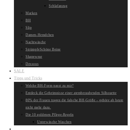
Schlafanzug
Marken
BH
Slip
Damen-Hemdchen
Nachtwäsche
Strümpfe
Schöne Beine
Shapewear
Dessous
SALE
Tipps und Tricks
Welche BH-Form passt zu mir?
Entdeck die Geheimnisse einer atemberaubenden Silhouette
80% der Frauen tragen die falsche BH-Größe – gehöre ab heute
nicht mehr dazu.
Die 10 goldenen Pflege-Regeln
Unterwäsche Waschen
Website-