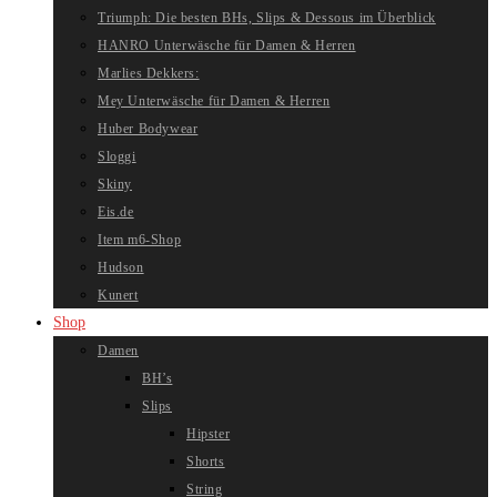
Triumph: Die besten BHs, Slips & Dessous im Überblick
HANRO Unterwäsche für Damen & Herren
Marlies Dekkers:
Mey Unterwäsche für Damen & Herren
Huber Bodywear
Sloggi
Skiny
Eis.de
Item m6-Shop
Hudson
Kunert
Shop
Damen
BH’s
Slips
Hipster
Shorts
String