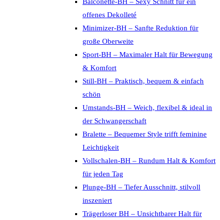
Balconette-BH – Sexy Schnitt für ein
offenes Dekolleté
Minimizer-BH – Sanfte Reduktion für
große Oberweite
Sport-BH – Maximaler Halt für Bewegung
& Komfort
Still-BH – Praktisch, bequem & einfach
schön
Umstands-BH – Weich, flexibel & ideal in
der Schwangerschaft
Bralette – Bequemer Style trifft feminine
Leichtigkeit
Vollschalen-BH – Rundum Halt & Komfort
für jeden Tag
Plunge-BH – Tiefer Ausschnitt, stilvoll
inszeniert
Trägerloser BH – Unsichtbarer Halt für