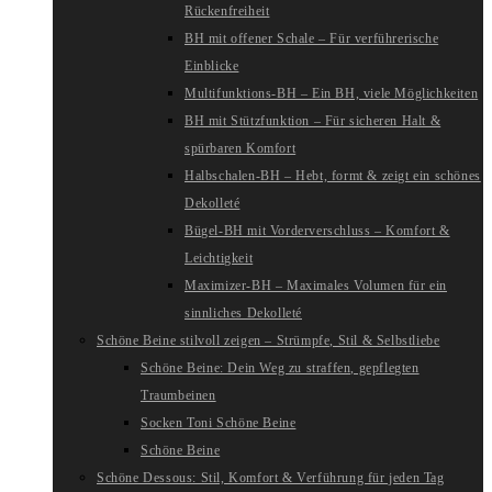
Rückenfreiheit
BH mit offener Schale – Für verführerische
Einblicke
Multifunktions-BH – Ein BH, viele Möglichkeiten
BH mit Stützfunktion – Für sicheren Halt &
spürbaren Komfort
Halbschalen-BH – Hebt, formt & zeigt ein schönes
Dekolleté
Bügel-BH mit Vorderverschluss – Komfort &
Leichtigkeit
Maximizer-BH – Maximales Volumen für ein
sinnliches Dekolleté
Schöne Beine stilvoll zeigen – Strümpfe, Stil & Selbstliebe
Schöne Beine: Dein Weg zu straffen, gepflegten
Traumbeinen
Socken Toni Schöne Beine
Schöne Beine
Schöne Dessous: Stil, Komfort & Verführung für jeden Tag