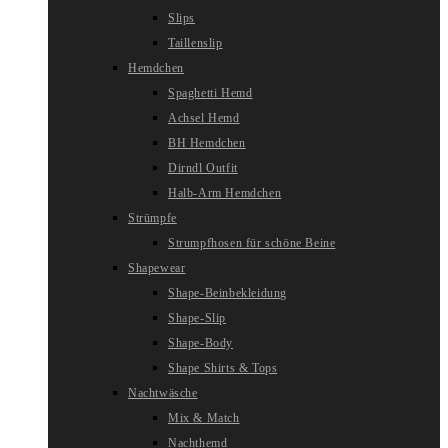
Slips
Taillenslip
Hemdchen
Spaghetti Hemd
Achsel Hemd
BH Hemdchen
Dirndl Outfit
Halb-Arm Hemdchen
Strümpfe
Strumpfhosen für schöne Beine
Shapewear
Shape-Beinbekleidung
Shape-Slip
Shape-Body
Shape Shirts & Tops
Nachtwäsche
Mix & Match
Nachthemd