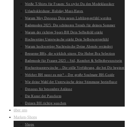
Weiße T-Shirts für Frauen: So stylst Du den Modeklassiker
Urlaubskleidung: Holiday Must-Haves
Warum Mey Dessous Dein neues Lieblingsgefühl werden
Bademoden 2025: Die schönsten Trends für deinen Sommer
Warum der richtige Sport-BH Dein Selbstbild stärkt
Hochwertige Unterwäsche stärkt Dein Selbstwertgefühl
Warum hochwertige Nachtwäsche Deine Abende verändert
Bequeme BHs, die wirklich sitzen: Die Huber Bra Selection
Bademode für Frauen 2025 – Stil, Komfort & Selbstbewusstsein
Hochzeitsunterwäsche – Die stille Verführung, die bei Dir beginnt
Welcher BH passt zu mir? – Der große Soulmate BH-Guide
Wie deine Wahl der Unterwäsche deine Stimmung beeinflusst
Dessous für besondere Anlässe
Die Kunst der Passform
Deinen BH richtig waschen
über uns
Marken-Shops
Shops