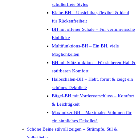
schulterfreie Styles
Klebe-BH – Unsichtbar, flexibel & ideal
für Rückenfreiheit
BH mit offener Schale – Für verführerische
Einblicke
Multifunktions-BH – Ein BH, viele
Möglichkeiten
BH mit Stützfunktion – Für sicheren Halt &
spürbaren Komfort
Halbschalen-BH – Hebt, formt & zeigt ein
schönes Dekolleté
Bügel-BH mit Vorderverschluss – Komfort
& Leichtigkeit
Maximizer-BH – Maximales Volumen für
ein sinnliches Dekolleté
Schöne Beine stilvoll zeigen – Strümpfe, Stil &
Selbstliebe