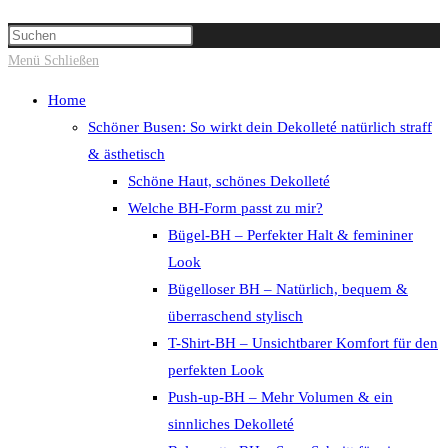
Suche
Press
umschalten
Escape
Menü
Schließen
to
Home
close
Schöner Busen: So wirkt dein Dekolleté natürlich straff
the
& ästhetisch
search
Schöne Haut, schönes Dekolleté
panel.
Welche BH-Form passt zu mir?
Bügel-BH – Perfekter Halt & femininer
Look
Bügelloser BH – Natürlich, bequem &
überraschend stylisch
T-Shirt-BH – Unsichtbarer Komfort für den
perfekten Look
Push-up-BH – Mehr Volumen & ein
sinnliches Dekolleté