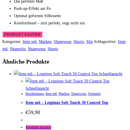
Das perfekte Maß
Push-up-Effekt am Po
Optimal geformte Silhouette
Komfortbund – sitzt perfekt, engt nicht ein
PRODUKT KAUFEN
Kategorien:
Item m6
,
Marken
,
Shapewear
,
Shorts
,
Slip
Schlagwörter:
Item
m6
,
Shapeslip
,
Shapewear
,
Shorts
Ähnliche Produkte
Schnellansicht
Schnellansicht
Beinkleidung
,
Item m6
,
Marken
,
Shapewear
,
Strümpfe
Item m6 – Leggings Soft Touch 50 Control Top
€
59,90
Produkt kaufen