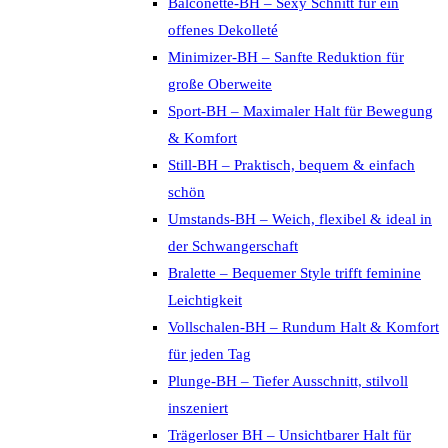
Balconette-BH – Sexy Schnitt für ein
offenes Dekolleté
Minimizer-BH – Sanfte Reduktion für
große Oberweite
Sport-BH – Maximaler Halt für Bewegung
& Komfort
Still-BH – Praktisch, bequem & einfach
schön
Umstands-BH – Weich, flexibel & ideal in
der Schwangerschaft
Bralette – Bequemer Style trifft feminine
Leichtigkeit
Vollschalen-BH – Rundum Halt & Komfort
für jeden Tag
Plunge-BH – Tiefer Ausschnitt, stilvoll
inszeniert
Trägerloser BH – Unsichtbarer Halt für