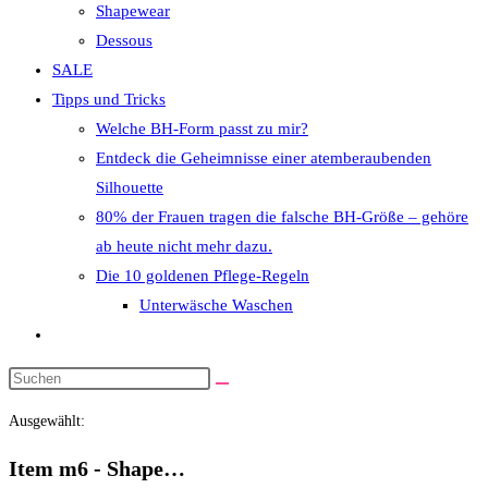
Shapewear
Dessous
SALE
Tipps und Tricks
Welche BH-Form passt zu mir?
Entdeck die Geheimnisse einer atemberaubenden
Silhouette
80% der Frauen tragen die falsche BH-Größe – gehöre
ab heute nicht mehr dazu.
Die 10 goldenen Pflege-Regeln
Unterwäsche Waschen
Website-
Suche
Diese
umschalten
Website
Ausgewählt:
durchsuchen
Item m6 - Shape…