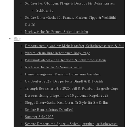
Schöner Po: Übungen, Pflege & Dessous für Deine Kurven
Schöner Po
Schöne Unterwäsche für Frauen: Marken, Tipps & Wohlfühl-
Gefühl
Nachtwäsche für Frauen: Stilvoll schlafen
Blog
Dessous richtig wählen: Mehr Komfort, Selbstbewusstsein & Stil
Warum ich im Büro lieber einen Body trage
Bademode ab 50 – Stil, Komfort & Selbstbewusstsein
Nachtwäsche für heiße Sommernächte
Hanro Loungewear Damen – Luxus zum Anziehen
Oktoberfest 2025: Das perfekte Dirndl & BH-Guide
Triumph Bestseller BHs 2025: Stil & Komfort für große Cups
Dessous richtig pflegen – die 10 goldenen Regeln 2025
Sloggi Unterwäsche: Komfort trifft Style für Sie & Ihn
Schöne Haut, schönes Dekolleté
Sommer-Sale 2025
Schöne Dessous mit Spitze – Stilvoll, sinnlich, selbstbewusst