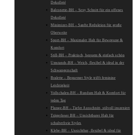
Dekolleté
Balconette-BH – Sexy Schnitt für ein offenes
Dekolleté
Minimizer-BH – Sanfte Reduktion für große
Oberweite
Sport-BH – Maximaler Halt für Bewegung &
Komfort
Still-BH – Praktisch, bequem & einfach schön
Umstands-BH – Weich, flexibel & ideal in der
Schwangerschaft
Bralette – Bequemer Style trifft feminine
Leichtigkeit
Vollschalen-BH – Rundum Halt & Komfort für
jeden Tag
Plunge-BH – Tiefer Ausschnitt, stilvoll inszeniert
Trägerloser BH – Unsichtbarer Halt für
schulterfreie Styles
Klebe-BH – Unsichtbar, flexibel & ideal für