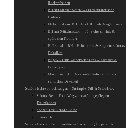
Rückenfreiheit
BH mit offener Schale – Für verführerische
Einblicke
Multifunktions-BH – Ein BH, viele Möglichkeiten
BH mit Stützfunktion – Für sicheren Halt &
spürbaren Komfort
Halbschalen-BH – Hebt, formt & zeigt ein schönes
Dekolleté
Bügel-BH mit Vorderverschluss – Komfort &
Leichtigkeit
Maximizer-BH – Maximales Volumen für ein
sinnliches Dekolleté
Schöne Beine stilvoll zeigen – Strümpfe, Stil & Selbstliebe
Schöne Beine: Dein Weg zu straffen, gepflegten
Traumbeinen
Socken Toni Schöne Beine
Schöne Beine
Schöne Dessous: Stil, Komfort & Verführung für jeden Tag