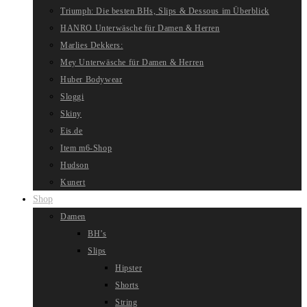
Triumph: Die besten BHs, Slips & Dessous im Überblick
HANRO Unterwäsche für Damen & Herren
Marlies Dekkers:
Mey Unterwäsche für Damen & Herren
Huber Bodywear
Sloggi
Skiny
Eis.de
Item m6-Shop
Hudson
Kunert
Shop
Damen
BH’s
Slips
Hipster
Shorts
String