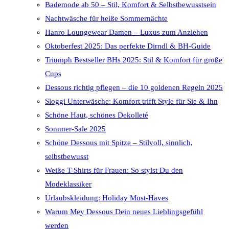
Bademode ab 50 – Stil, Komfort & Selbstbewusstsein
Nachtwäsche für heiße Sommernächte
Hanro Loungewear Damen – Luxus zum Anziehen
Oktoberfest 2025: Das perfekte Dirndl & BH-Guide
Triumph Bestseller BHs 2025: Stil & Komfort für große
Cups
Dessous richtig pflegen – die 10 goldenen Regeln 2025
Sloggi Unterwäsche: Komfort trifft Style für Sie & Ihn
Schöne Haut, schönes Dekolleté
Sommer-Sale 2025
Schöne Dessous mit Spitze – Stilvoll, sinnlich,
selbstbewusst
Weiße T-Shirts für Frauen: So stylst Du den
Modeklassiker
Urlaubskleidung: Holiday Must-Haves
Warum Mey Dessous Dein neues Lieblingsgefühl
werden