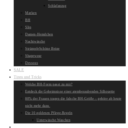
Schlafanzug
Marken
BH
Slip
Damen-Hemdchen
Nachtwäsche
Strümpfe
Schöne Beine
Shapewear
Dessous
SALE
Tipps und Tricks
Welche BH-Form passt zu mir?
Entdeck die Geheimnisse einer atemberaubenden Silhouette
80% der Frauen tragen die falsche BH-Größe – gehöre ab heute
nicht mehr dazu.
Die 10 goldenen Pflege-Regeln
Unterwäsche Waschen
Website-