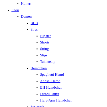
Kunert
Shop
Damen
BH’s
Slips
Hipster
Shorts
String
Slips
Taillenslip
Hemdchen
Spaghetti Hemd
Achsel Hemd
BH Hemdchen
Dirndl Outfit
Halb-Arm Hemdchen
Strümpfe