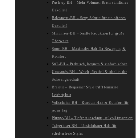
Push-up-BH – Mehr Volumen & ein sinnliches
Dekolleté
Balconette-BH – Sexy Schnitt für ein offenes
Dekolleté
Minimizer-BH – Sanfte Reduktion für große
Oberweite
Sport-BH – Maximaler Halt für Bewegung &
Komfort
Still-BH – Praktisch, bequem & einfach schön
Umstands-BH – Weich, flexibel & ideal in der
Schwangerschaft
Bralette – Bequemer Style trifft feminine
Leichtigkeit
Vollschalen-BH – Rundum Halt & Komfort für
jeden Tag
Plunge-BH – Tiefer Ausschnitt, stilvoll inszeniert
Trägerloser BH – Unsichtbarer Halt für
schulterfreie Styles