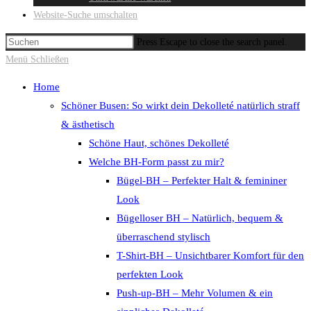
Website-Suche umschalten
Press Escape to close the search panel.
Menü
Schließen
Home
Schöner Busen: So wirkt dein Dekolleté natürlich straff
& ästhetisch
Schöne Haut, schönes Dekolleté
Welche BH-Form passt zu mir?
Bügel-BH – Perfekter Halt & femininer
Look
Bügelloser BH – Natürlich, bequem &
überraschend stylisch
T-Shirt-BH – Unsichtbarer Komfort für den
perfekten Look
Push-up-BH – Mehr Volumen & ein