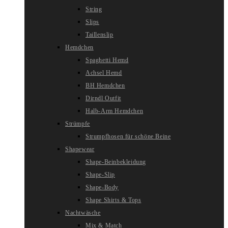
String
Slips
Taillenslip
Hemdchen
Spaghetti Hemd
Achsel Hemd
BH Hemdchen
Dirndl Outfit
Halb-Arm Hemdchen
Strümpfe
Strumpfhosen für schöne Beine
Shapewear
Shape-Beinbekleidung
Shape-Slip
Shape-Body
Shape Shirts & Tops
Nachtwäsche
Mix & Match