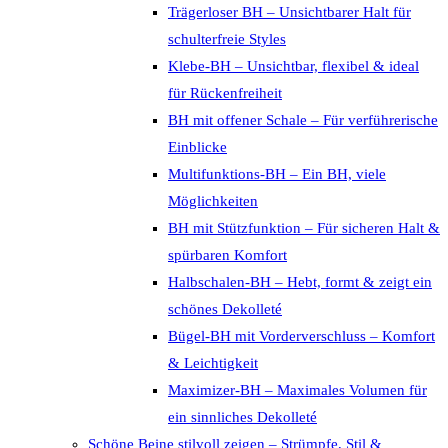
Trägerloser BH – Unsichtbarer Halt für
schulterfreie Styles
Klebe-BH – Unsichtbar, flexibel & ideal
für Rückenfreiheit
BH mit offener Schale – Für verführerische
Einblicke
Multifunktions-BH – Ein BH, viele
Möglichkeiten
BH mit Stützfunktion – Für sicheren Halt &
spürbaren Komfort
Halbschalen-BH – Hebt, formt & zeigt ein
schönes Dekolleté
Bügel-BH mit Vorderverschluss – Komfort
& Leichtigkeit
Maximizer-BH – Maximales Volumen für
ein sinnliches Dekolleté
Schöne Beine stilvoll zeigen – Strümpfe, Stil &