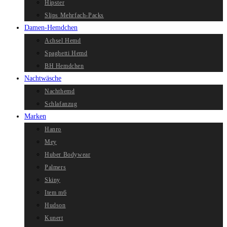
Hipster
Slips Mehrfach-Packs
Damen-Hemdchen
Achsel Hemd
Spaghetti Hemd
BH Hemdchen
Nachtwäsche
Nachthemd
Schlafanzug
Marken
Hanro
Mey
Huber Bodywear
Palmers
Skiny
Item m6
Hudson
Kunert