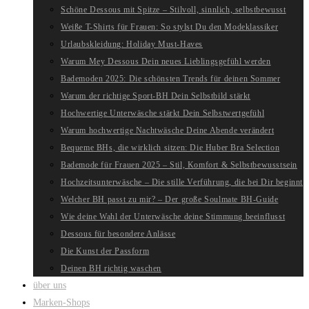
Schöne Dessous mit Spitze – Stilvoll, sinnlich, selbstbewusst
Weiße T-Shirts für Frauen: So stylst Du den Modeklassiker
Urlaubskleidung: Holiday Must-Haves
Warum Mey Dessous Dein neues Lieblingsgefühl werden
Bademoden 2025: Die schönsten Trends für deinen Sommer
Warum der richtige Sport-BH Dein Selbstbild stärkt
Hochwertige Unterwäsche stärkt Dein Selbstwertgefühl
Warum hochwertige Nachtwäsche Deine Abende verändert
Bequeme BHs, die wirklich sitzen: Die Huber Bra Selection
Bademode für Frauen 2025 – Stil, Komfort & Selbstbewusstsein
Hochzeitsunterwäsche – Die stille Verführung, die bei Dir beginnt
Welcher BH passt zu mir? – Der große Soulmate BH-Guide
Wie deine Wahl der Unterwäsche deine Stimmung beeinflusst
Dessous für besondere Anlässe
Die Kunst der Passform
Deinen BH richtig waschen
über uns
Marken-Shops