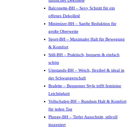
sinnliches Dekolleté
Balconette-BH – Sexy Schnitt für ein
offenes Dekolleté
Minimizer-BH – Sanfte Reduktion für
große Oberweite
Sport-BH – Maximaler Halt für Bewegung
& Komfort
Still-BH – Praktisch, bequem & einfach
schön
Umstands-BH – Weich, flexibel & ideal in
der Schwangerschaft
Bralette – Bequemer Style trifft feminine
Leichtigkeit
Vollschalen-BH – Rundum Halt & Komfort
für jeden Tag
Plunge-BH – Tiefer Ausschnitt, stilvoll
inszeniert