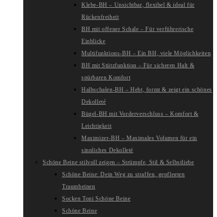
Klebe-BH – Unsichtbar, flexibel & ideal für
Rückenfreiheit
BH mit offener Schale – Für verführerische
Einblicke
Multifunktions-BH – Ein BH, viele Möglichkeiten
BH mit Stützfunktion – Für sicheren Halt &
spürbaren Komfort
Halbschalen-BH – Hebt, formt & zeigt ein schönes
Dekolleté
Bügel-BH mit Vorderverschluss – Komfort &
Leichtigkeit
Maximizer-BH – Maximales Volumen für ein
sinnliches Dekolleté
Schöne Beine stilvoll zeigen – Strümpfe, Stil & Selbstliebe
Schöne Beine: Dein Weg zu straffen, gepflegten
Traumbeinen
Socken Toni Schöne Beine
Schöne Beine