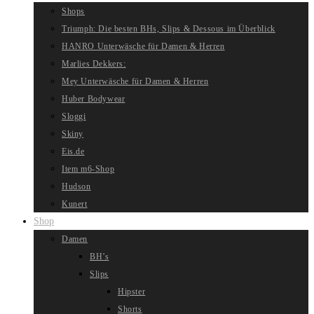
Shops
Triumph: Die besten BHs, Slips & Dessous im Überblick
HANRO Unterwäsche für Damen & Herren
Marlies Dekkers:
Mey Unterwäsche für Damen & Herren
Huber Bodywear
Sloggi
Skiny
Eis.de
Item m6-Shop
Hudson
Kunert
Shop
Damen
BH’s
Slips
Hipster
Shorts