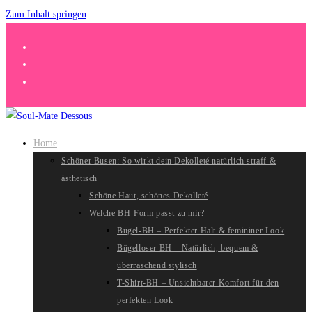
Zum Inhalt springen
Home
Schöner Busen: So wirkt dein Dekolleté natürlich straff &
ästhetisch
Schöne Haut, schönes Dekolleté
Welche BH-Form passt zu mir?
Bügel-BH – Perfekter Halt & femininer Look
Bügelloser BH – Natürlich, bequem &
überraschend stylisch
T-Shirt-BH – Unsichtbarer Komfort für den
perfekten Look