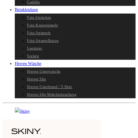
Codello
Beinkleidung
Fein Söckchen
Fein-Kniestrümpfe
Fein-Strümpfe
Fein-Strumpfhosen
Leggings
Socken
Herren Wäsche
Herren Unterwäsche
Herren Slip
Herren Unterhemd / T-Shirt
Herren Slip Mehrfachpackung