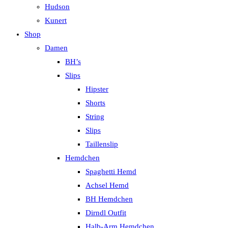
Hudson
Kunert
Shop
Damen
BH’s
Slips
Hipster
Shorts
String
Slips
Taillenslip
Hemdchen
Spaghetti Hemd
Achsel Hemd
BH Hemdchen
Dirndl Outfit
Halb-Arm Hemdchen