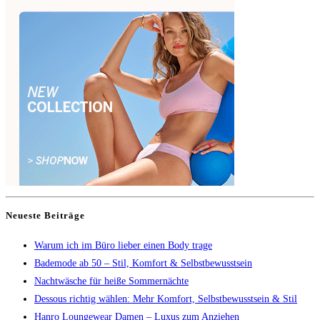
Neueste Beiträge
Warum ich im Büro lieber einen Body trage
Bademode ab 50 – Stil, Komfort & Selbstbewusstsein
Nachtwäsche für heiße Sommernächte
Dessous richtig wählen: Mehr Komfort, Selbstbewusstsein & Stil
Hanro Loungewear Damen – Luxus zum Anziehen