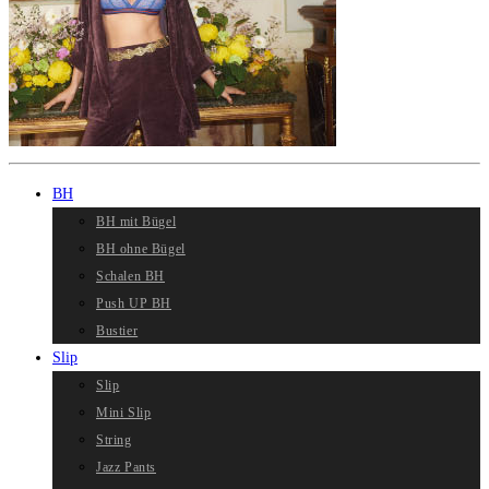
BH
BH mit Bügel
BH ohne Bügel
Schalen BH
Push UP BH
Bustier
Slip
Slip
Mini Slip
String
Jazz Pants