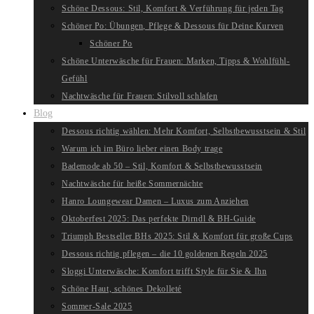
Schöne Dessous: Stil, Komfort & Verführung für jeden Tag
Schöner Po: Übungen, Pflege & Dessous für Deine Kurven
Schöner Po
Schöne Unterwäsche für Frauen: Marken, Tipps & Wohlfühl-
Gefühl
Nachtwäsche für Frauen: Stilvoll schlafen
Blog
Dessous richtig wählen: Mehr Komfort, Selbstbewusstsein & Stil
Warum ich im Büro lieber einen Body trage
Bademode ab 50 – Stil, Komfort & Selbstbewusstsein
Nachtwäsche für heiße Sommernächte
Hanro Loungewear Damen – Luxus zum Anziehen
Oktoberfest 2025: Das perfekte Dirndl & BH-Guide
Triumph Bestseller BHs 2025: Stil & Komfort für große Cups
Dessous richtig pflegen – die 10 goldenen Regeln 2025
Sloggi Unterwäsche: Komfort trifft Style für Sie & Ihn
Schöne Haut, schönes Dekolleté
Sommer-Sale 2025