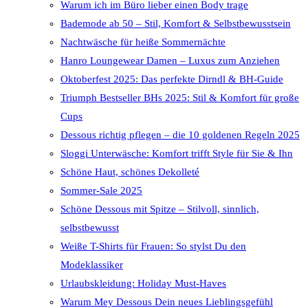
Warum ich im Büro lieber einen Body trage
Bademode ab 50 – Stil, Komfort & Selbstbewusstsein
Nachtwäsche für heiße Sommernächte
Hanro Loungewear Damen – Luxus zum Anziehen
Oktoberfest 2025: Das perfekte Dirndl & BH-Guide
Triumph Bestseller BHs 2025: Stil & Komfort für große
Cups
Dessous richtig pflegen – die 10 goldenen Regeln 2025
Sloggi Unterwäsche: Komfort trifft Style für Sie & Ihn
Schöne Haut, schönes Dekolleté
Sommer-Sale 2025
Schöne Dessous mit Spitze – Stilvoll, sinnlich,
selbstbewusst
Weiße T-Shirts für Frauen: So stylst Du den
Modeklassiker
Urlaubskleidung: Holiday Must-Haves
Warum Mey Dessous Dein neues Lieblingsgefühl