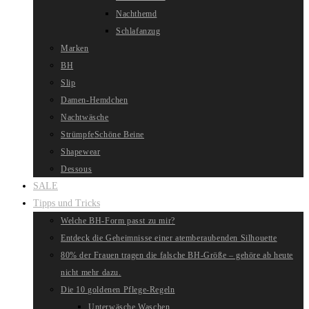
Nachthemd
Schlafanzug
Marken
BH
Slip
Damen-Hemdchen
Nachtwäsche
Strümpfe
Schöne Beine
Shapewear
Dessous
SALE
Tipps und Tricks
Welche BH-Form passt zu mir?
Entdeck die Geheimnisse einer atemberaubenden Silhouette
80% der Frauen tragen die falsche BH-Größe – gehöre ab heute
nicht mehr dazu.
Die 10 goldenen Pflege-Regeln
Unterwäsche Waschen