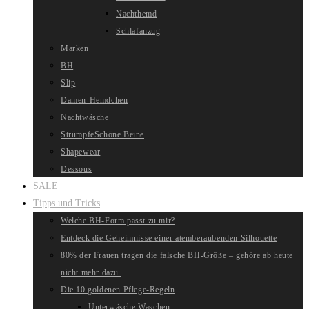
Nachthemd
Schlafanzug
Marken
BH
Slip
Damen-Hemdchen
Nachtwäsche
Strümpfe
Schöne Beine
Shapewear
Dessous
SALE
Tipps und Tricks
Welche BH-Form passt zu mir?
Entdeck die Geheimnisse einer atemberaubenden Silhouette
80% der Frauen tragen die falsche BH-Größe – gehöre ab heute
nicht mehr dazu.
Die 10 goldenen Pflege-Regeln
Unterwäsche Waschen