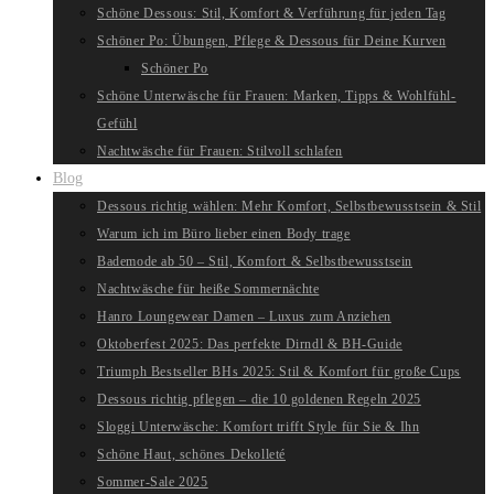
Schöne Dessous: Stil, Komfort & Verführung für jeden Tag
Schöner Po: Übungen, Pflege & Dessous für Deine Kurven
Schöner Po
Schöne Unterwäsche für Frauen: Marken, Tipps & Wohlfühl-
Gefühl
Nachtwäsche für Frauen: Stilvoll schlafen
Blog
Dessous richtig wählen: Mehr Komfort, Selbstbewusstsein & Stil
Warum ich im Büro lieber einen Body trage
Bademode ab 50 – Stil, Komfort & Selbstbewusstsein
Nachtwäsche für heiße Sommernächte
Hanro Loungewear Damen – Luxus zum Anziehen
Oktoberfest 2025: Das perfekte Dirndl & BH-Guide
Triumph Bestseller BHs 2025: Stil & Komfort für große Cups
Dessous richtig pflegen – die 10 goldenen Regeln 2025
Sloggi Unterwäsche: Komfort trifft Style für Sie & Ihn
Schöne Haut, schönes Dekolleté
Sommer-Sale 2025