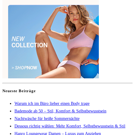
Neueste Beiträge
Warum ich im Büro lieber einen Body trage
Bademode ab 50 – Stil, Komfort & Selbstbewusstsein
Nachtwäsche für heiße Sommernächte
Dessous richtig wählen: Mehr Komfort, Selbstbewusstsein & Stil
Hanro Loungewear Damen – Luxus zum Anziehen