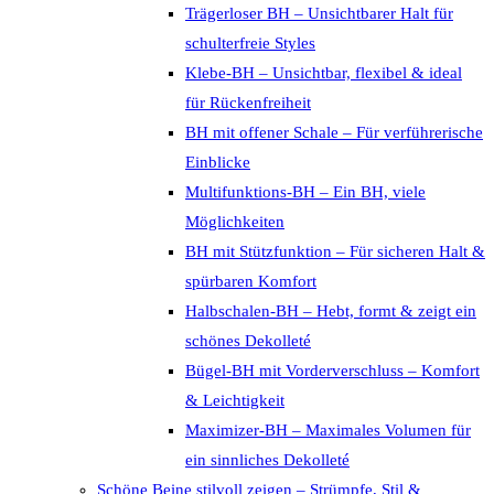
Trägerloser BH – Unsichtbarer Halt für
schulterfreie Styles
Klebe-BH – Unsichtbar, flexibel & ideal
für Rückenfreiheit
BH mit offener Schale – Für verführerische
Einblicke
Multifunktions-BH – Ein BH, viele
Möglichkeiten
BH mit Stützfunktion – Für sicheren Halt &
spürbaren Komfort
Halbschalen-BH – Hebt, formt & zeigt ein
schönes Dekolleté
Bügel-BH mit Vorderverschluss – Komfort
& Leichtigkeit
Maximizer-BH – Maximales Volumen für
ein sinnliches Dekolleté
Schöne Beine stilvoll zeigen – Strümpfe, Stil &