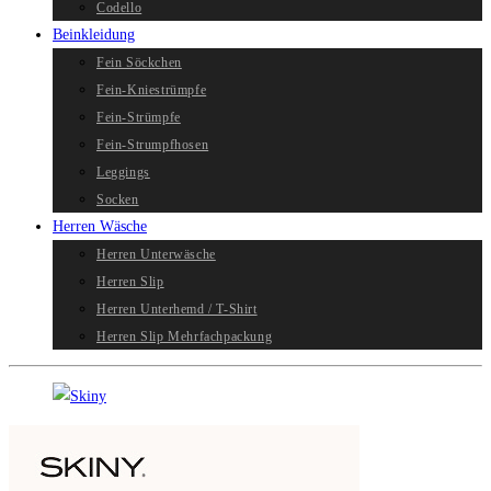
Codello
Beinkleidung
Fein Söckchen
Fein-Kniestrümpfe
Fein-Strümpfe
Fein-Strumpfhosen
Leggings
Socken
Herren Wäsche
Herren Unterwäsche
Herren Slip
Herren Unterhemd / T-Shirt
Herren Slip Mehrfachpackung