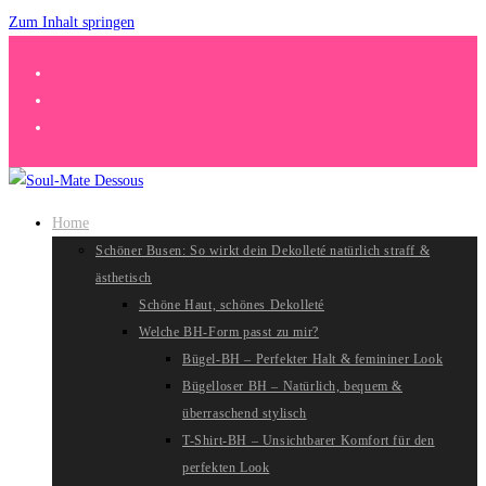
Zum Inhalt springen
Home
Schöner Busen: So wirkt dein Dekolleté natürlich straff &
ästhetisch
Schöne Haut, schönes Dekolleté
Welche BH-Form passt zu mir?
Bügel-BH – Perfekter Halt & femininer Look
Bügelloser BH – Natürlich, bequem &
überraschend stylisch
T-Shirt-BH – Unsichtbarer Komfort für den
perfekten Look