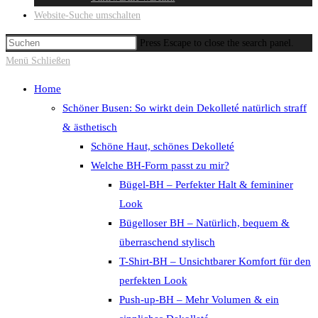
Website-Suche umschalten
Press Escape to close the search panel.
Menü
Schließen
Home
Schöner Busen: So wirkt dein Dekolleté natürlich straff
& ästhetisch
Schöne Haut, schönes Dekolleté
Welche BH-Form passt zu mir?
Bügel-BH – Perfekter Halt & femininer
Look
Bügelloser BH – Natürlich, bequem &
überraschend stylisch
T-Shirt-BH – Unsichtbarer Komfort für den
perfekten Look
Push-up-BH – Mehr Volumen & ein