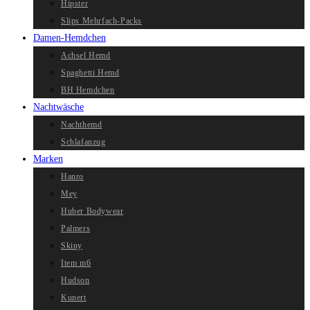
Hipster
Slips Mehrfach-Packs
Damen-Hemdchen
Achsel Hemd
Spaghetti Hemd
BH Hemdchen
Nachtwäsche
Nachthemd
Schlafanzug
Marken
Hanro
Mey
Huber Bodywear
Palmers
Skiny
Item m6
Hudson
Kunert