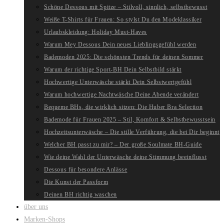
Schöne Dessous mit Spitze – Stilvoll, sinnlich, selbstbewusst
Weiße T-Shirts für Frauen: So stylst Du den Modeklassiker
Urlaubskleidung: Holiday Must-Haves
Warum Mey Dessous Dein neues Lieblingsgefühl werden
Bademoden 2025: Die schönsten Trends für deinen Sommer
Warum der richtige Sport-BH Dein Selbstbild stärkt
Hochwertige Unterwäsche stärkt Dein Selbstwertgefühl
Warum hochwertige Nachtwäsche Deine Abende verändert
Bequeme BHs, die wirklich sitzen: Die Huber Bra Selection
Bademode für Frauen 2025 – Stil, Komfort & Selbstbewusstsein
Hochzeitsunterwäsche – Die stille Verführung, die bei Dir beginnt
Welcher BH passt zu mir? – Der große Soulmate BH-Guide
Wie deine Wahl der Unterwäsche deine Stimmung beeinflusst
Dessous für besondere Anlässe
Die Kunst der Passform
Deinen BH richtig waschen
über uns
Marken-Shops