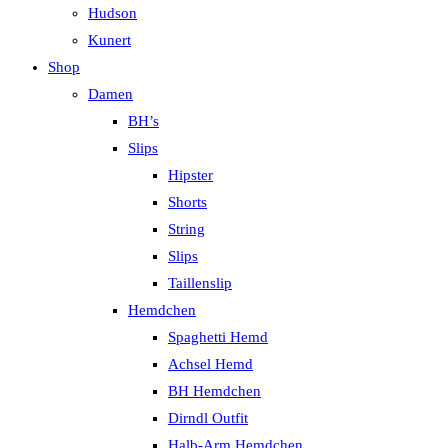
Hudson
Kunert
Shop
Damen
BH’s
Slips
Hipster
Shorts
String
Slips
Taillenslip
Hemdchen
Spaghetti Hemd
Achsel Hemd
BH Hemdchen
Dirndl Outfit
Halb-Arm Hemdchen