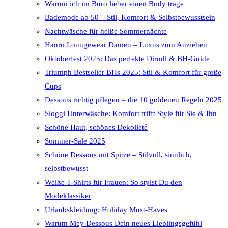
Warum ich im Büro lieber einen Body trage
Bademode ab 50 – Stil, Komfort & Selbstbewusstsein
Nachtwäsche für heiße Sommernächte
Hanro Loungewear Damen – Luxus zum Anziehen
Oktoberfest 2025: Das perfekte Dirndl & BH-Guide
Triumph Bestseller BHs 2025: Stil & Komfort für große
Cups
Dessous richtig pflegen – die 10 goldenen Regeln 2025
Sloggi Unterwäsche: Komfort trifft Style für Sie & Ihn
Schöne Haut, schönes Dekolleté
Sommer-Sale 2025
Schöne Dessous mit Spitze – Stilvoll, sinnlich,
selbstbewusst
Weiße T-Shirts für Frauen: So stylst Du den
Modeklassiker
Urlaubskleidung: Holiday Must-Haves
Warum Mey Dessous Dein neues Lieblingsgefühl