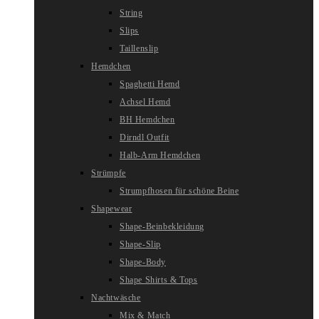
String
Slips
Taillenslip
Hemdchen
Spaghetti Hemd
Achsel Hemd
BH Hemdchen
Dirndl Outfit
Halb-Arm Hemdchen
Strümpfe
Strumpfhosen für schöne Beine
Shapewear
Shape-Beinbekleidung
Shape-Slip
Shape-Body
Shape Shirts & Tops
Nachtwäsche
Mix & Match