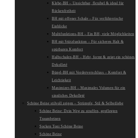
Klebe-BH – Unsichtbar, flexibel & ideal für
Rückenfreiheit
BH mit offener Schale – Für verführerische
Einblicke
Multifunktions-BH – Ein BH, viele Möglichkeiten
BH mit Stützfunktion – Für sicheren Halt &
spürbaren Komfort
Halbschalen-BH – Hebt, formt & zeigt ein schönes
Dekolleté
Bügel-BH mit Vorderverschluss – Komfort &
Leichtigkeit
Maximizer-BH – Maximales Volumen für ein
sinnliches Dekolleté
Schöne Beine stilvoll zeigen – Strümpfe, Stil & Selbstliebe
Schöne Beine: Dein Weg zu straffen, gepflegten
Traumbeinen
Socken Toni Schöne Beine
Schöne Beine