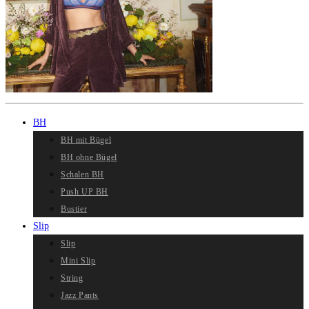
BH
BH mit Bügel
BH ohne Bügel
Schalen BH
Push UP BH
Bustier
Slip
Slip
Mini Slip
String
Jazz Pants