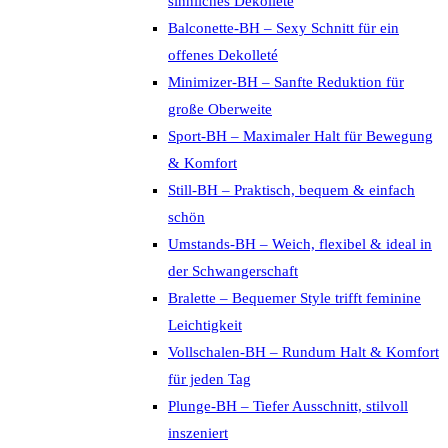
sinnliches Dekolleté
Balconette-BH – Sexy Schnitt für ein
offenes Dekolleté
Minimizer-BH – Sanfte Reduktion für
große Oberweite
Sport-BH – Maximaler Halt für Bewegung
& Komfort
Still-BH – Praktisch, bequem & einfach
schön
Umstands-BH – Weich, flexibel & ideal in
der Schwangerschaft
Bralette – Bequemer Style trifft feminine
Leichtigkeit
Vollschalen-BH – Rundum Halt & Komfort
für jeden Tag
Plunge-BH – Tiefer Ausschnitt, stilvoll
inszeniert