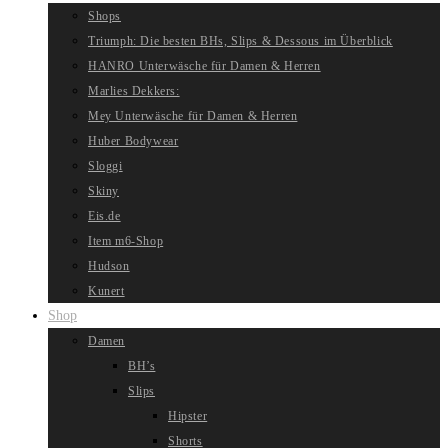
Shops
Triumph: Die besten BHs, Slips & Dessous im Überblick
HANRO Unterwäsche für Damen & Herren
Marlies Dekkers:
Mey Unterwäsche für Damen & Herren
Huber Bodywear
Sloggi
Skiny
Eis.de
Item m6-Shop
Hudson
Kunert
Shop
Damen
BH’s
Slips
Hipster
Shorts