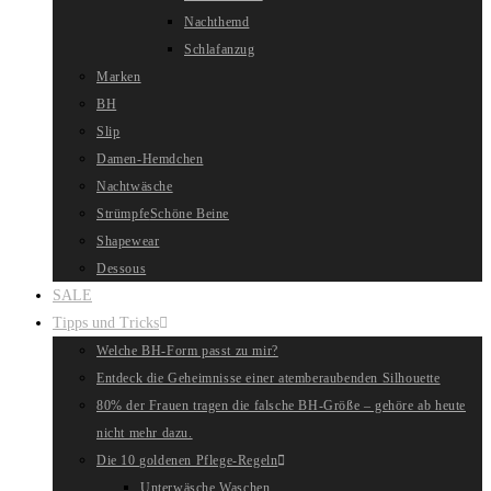
Nachthemd
Schlafanzug
Marken
BH
Slip
Damen-Hemdchen
Nachtwäsche
Strümpfe
Schöne Beine
Shapewear
Dessous
SALE
Tipps und Tricks
Welche BH-Form passt zu mir?
Entdeck die Geheimnisse einer atemberaubenden Silhouette
80% der Frauen tragen die falsche BH-Größe – gehöre ab heute
nicht mehr dazu.
Die 10 goldenen Pflege-Regeln
Unterwäsche Waschen