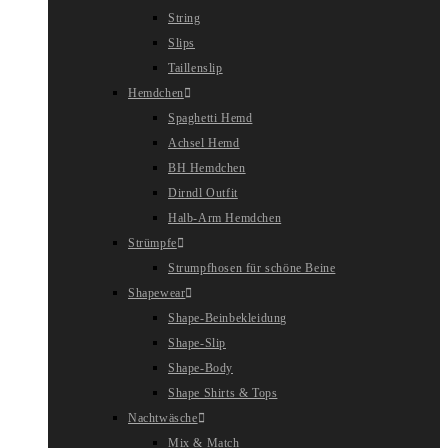
String
Slips
Taillenslip
Hemdchen
Spaghetti Hemd
Achsel Hemd
BH Hemdchen
Dirndl Outfit
Halb-Arm Hemdchen
Strümpfe
Strumpfhosen für schöne Beine
Shapewear
Shape-Beinbekleidung
Shape-Slip
Shape-Body
Shape Shirts & Tops
Nachtwäsche
Mix & Match