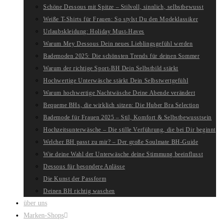
Schöne Dessous mit Spitze – Stilvoll, sinnlich, selbstbewusst
Weiße T-Shirts für Frauen: So stylst Du den Modeklassiker
Urlaubskleidung: Holiday Must-Haves
Warum Mey Dessous Dein neues Lieblingsgefühl werden
Bademoden 2025: Die schönsten Trends für deinen Sommer
Warum der richtige Sport-BH Dein Selbstbild stärkt
Hochwertige Unterwäsche stärkt Dein Selbstwertgefühl
Warum hochwertige Nachtwäsche Deine Abende verändert
Bequeme BHs, die wirklich sitzen: Die Huber Bra Selection
Bademode für Frauen 2025 – Stil, Komfort & Selbstbewusstsein
Hochzeitsunterwäsche – Die stille Verführung, die bei Dir beginnt
Welcher BH passt zu mir? – Der große Soulmate BH-Guide
Wie deine Wahl der Unterwäsche deine Stimmung beeinflusst
Dessous für besondere Anlässe
Die Kunst der Passform
Deinen BH richtig waschen
über uns
Marken-Shops