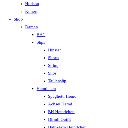
Hudson
Kunert
Shop
Damen
BH’s
Slips
Hipster
Shorts
String
Slips
Taillenslip
Hemdchen
Spaghetti Hemd
Achsel Hemd
BH Hemdchen
Dirndl Outfit
Halb-Arm Hemdchen