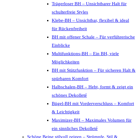
Trägerloser BH – Unsichtbarer Halt für
schulterfreie Styles
Klebe-BH – Unsichtbar, flexibel & ideal
für Rückenfreiheit
BH mit offener Schale – Für verführerische
Einblicke
Multifunktions-BH – Ein BH, viele
Möglichkeiten
BH mit Stützfunktion – Für sicheren Halt &
spürbaren Komfort
Halbschalen-BH – Hebt, formt & zeigt ein
schönes Dekolleté
Bügel-BH mit Vorderverschluss – Komfort
& Leichtigkeit
Maximizer-BH – Maximales Volumen für
ein sinnliches Dekolleté
Schöne Beine stilvoll zeigen – Strümpfe, Stil &