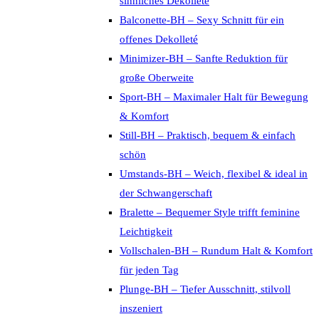
sinnliches Dekolleté
Balconette-BH – Sexy Schnitt für ein
offenes Dekolleté
Minimizer-BH – Sanfte Reduktion für
große Oberweite
Sport-BH – Maximaler Halt für Bewegung
& Komfort
Still-BH – Praktisch, bequem & einfach
schön
Umstands-BH – Weich, flexibel & ideal in
der Schwangerschaft
Bralette – Bequemer Style trifft feminine
Leichtigkeit
Vollschalen-BH – Rundum Halt & Komfort
für jeden Tag
Plunge-BH – Tiefer Ausschnitt, stilvoll
inszeniert