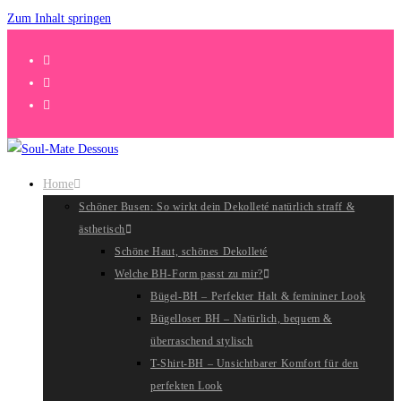
Zum Inhalt springen
Home
Schöner Busen: So wirkt dein Dekolleté natürlich straff &
ästhetisch
Schöne Haut, schönes Dekolleté
Welche BH-Form passt zu mir?
Bügel-BH – Perfekter Halt & femininer Look
Bügelloser BH – Natürlich, bequem &
überraschend stylisch
T-Shirt-BH – Unsichtbarer Komfort für den
perfekten Look