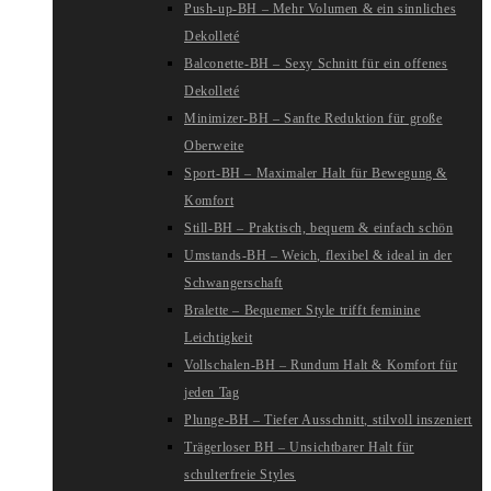
Push-up-BH – Mehr Volumen & ein sinnliches
Dekolleté
Balconette-BH – Sexy Schnitt für ein offenes
Dekolleté
Minimizer-BH – Sanfte Reduktion für große
Oberweite
Sport-BH – Maximaler Halt für Bewegung &
Komfort
Still-BH – Praktisch, bequem & einfach schön
Umstands-BH – Weich, flexibel & ideal in der
Schwangerschaft
Bralette – Bequemer Style trifft feminine
Leichtigkeit
Vollschalen-BH – Rundum Halt & Komfort für
jeden Tag
Plunge-BH – Tiefer Ausschnitt, stilvoll inszeniert
Trägerloser BH – Unsichtbarer Halt für
schulterfreie Styles