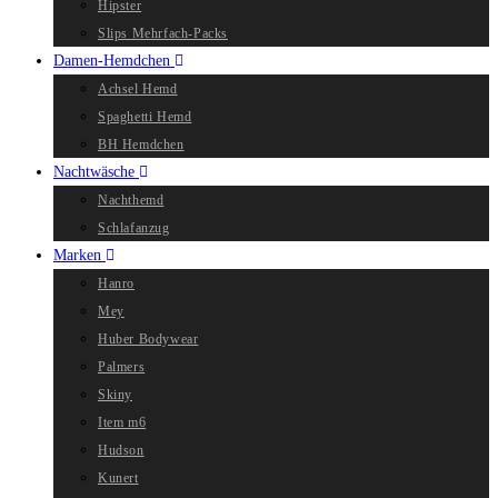
Hipster
Slips Mehrfach-Packs
Damen-Hemdchen
Achsel Hemd
Spaghetti Hemd
BH Hemdchen
Nachtwäsche
Nachthemd
Schlafanzug
Marken
Hanro
Mey
Huber Bodywear
Palmers
Skiny
Item m6
Hudson
Kunert