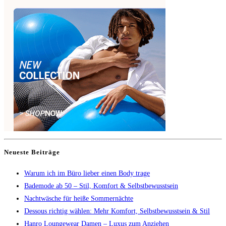
Neueste Beiträge
Warum ich im Büro lieber einen Body trage
Bademode ab 50 – Stil, Komfort & Selbstbewusstsein
Nachtwäsche für heiße Sommernächte
Dessous richtig wählen: Mehr Komfort, Selbstbewusstsein & Stil
Hanro Loungewear Damen – Luxus zum Anziehen