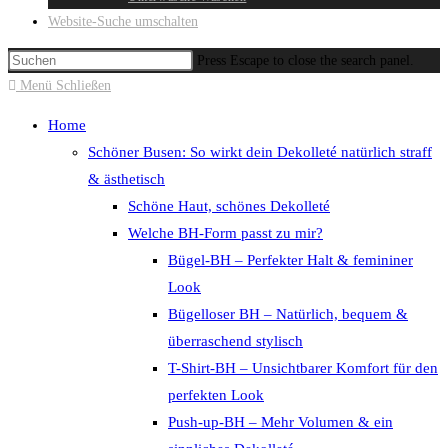
Website-Suche umschalten
Press Escape to close the search panel.
Menü
Schließen
Home
Schöner Busen: So wirkt dein Dekolleté natürlich straff
& ästhetisch
Schöne Haut, schönes Dekolleté
Welche BH-Form passt zu mir?
Bügel-BH – Perfekter Halt & femininer
Look
Bügelloser BH – Natürlich, bequem &
überraschend stylisch
T-Shirt-BH – Unsichtbarer Komfort für den
perfekten Look
Push-up-BH – Mehr Volumen & ein