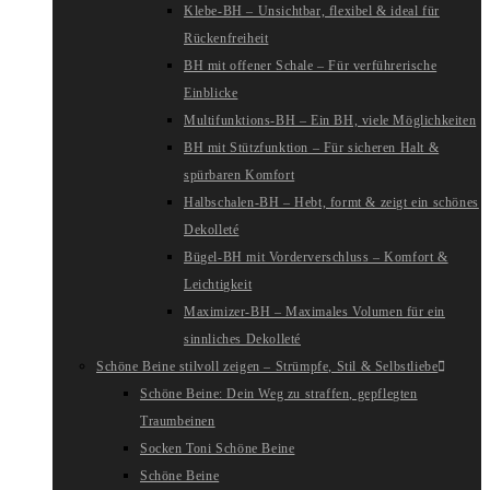
Klebe-BH – Unsichtbar, flexibel & ideal für
Rückenfreiheit
BH mit offener Schale – Für verführerische
Einblicke
Multifunktions-BH – Ein BH, viele Möglichkeiten
BH mit Stützfunktion – Für sicheren Halt &
spürbaren Komfort
Halbschalen-BH – Hebt, formt & zeigt ein schönes
Dekolleté
Bügel-BH mit Vorderverschluss – Komfort &
Leichtigkeit
Maximizer-BH – Maximales Volumen für ein
sinnliches Dekolleté
Schöne Beine stilvoll zeigen – Strümpfe, Stil & Selbstliebe
Schöne Beine: Dein Weg zu straffen, gepflegten
Traumbeinen
Socken Toni Schöne Beine
Schöne Beine