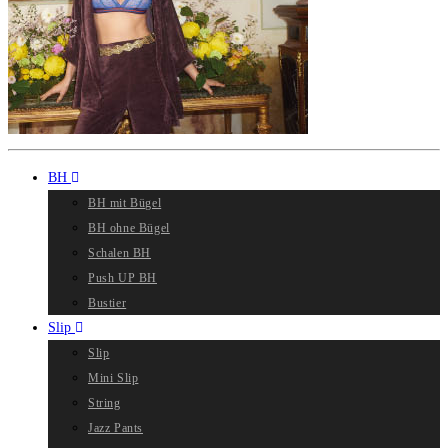
BH
BH mit Bügel
BH ohne Bügel
Schalen BH
Push UP BH
Bustier
Slip
Slip
Mini Slip
String
Jazz Pants