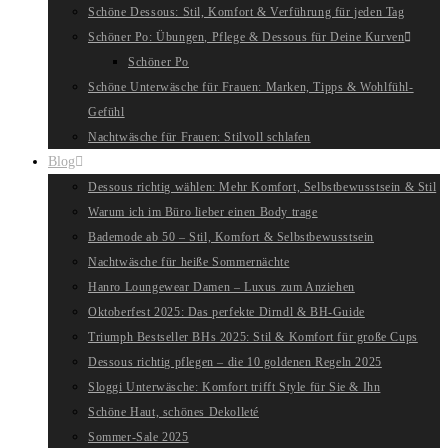
Schöne Dessous: Stil, Komfort & Verführung für jeden Tag
Schöner Po: Übungen, Pflege & Dessous für Deine Kurven
Schöner Po
Schöne Unterwäsche für Frauen: Marken, Tipps & Wohlfühl-
Gefühl
Nachtwäsche für Frauen: Stilvoll schlafen
Blog
Dessous richtig wählen: Mehr Komfort, Selbstbewusstsein & Stil
Warum ich im Büro lieber einen Body trage
Bademode ab 50 – Stil, Komfort & Selbstbewusstsein
Nachtwäsche für heiße Sommernächte
Hanro Loungewear Damen – Luxus zum Anziehen
Oktoberfest 2025: Das perfekte Dirndl & BH-Guide
Triumph Bestseller BHs 2025: Stil & Komfort für große Cups
Dessous richtig pflegen – die 10 goldenen Regeln 2025
Sloggi Unterwäsche: Komfort trifft Style für Sie & Ihn
Schöne Haut, schönes Dekolleté
Sommer-Sale 2025