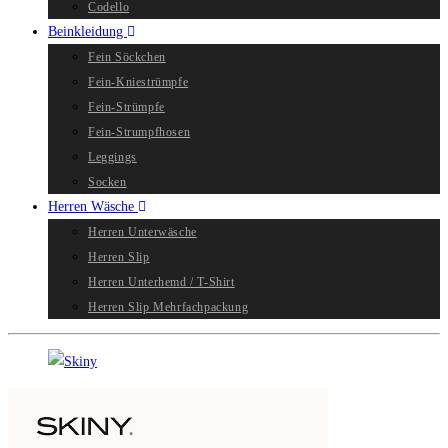
Codello
Beinkleidung
Fein Söckchen
Fein-Kniestrümpfe
Fein-Strümpfe
Fein-Strumpfhosen
Leggings
Socken
Herren Wäsche
Herren Unterwäsche
Herren Slip
Herren Unterhemd / T-Shirt
Herren Slip Mehrfachpackung