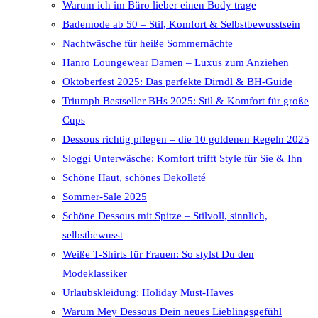
Warum ich im Büro lieber einen Body trage
Bademode ab 50 – Stil, Komfort & Selbstbewusstsein
Nachtwäsche für heiße Sommernächte
Hanro Loungewear Damen – Luxus zum Anziehen
Oktoberfest 2025: Das perfekte Dirndl & BH-Guide
Triumph Bestseller BHs 2025: Stil & Komfort für große
Cups
Dessous richtig pflegen – die 10 goldenen Regeln 2025
Sloggi Unterwäsche: Komfort trifft Style für Sie & Ihn
Schöne Haut, schönes Dekolleté
Sommer-Sale 2025
Schöne Dessous mit Spitze – Stilvoll, sinnlich,
selbstbewusst
Weiße T-Shirts für Frauen: So stylst Du den
Modeklassiker
Urlaubskleidung: Holiday Must-Haves
Warum Mey Dessous Dein neues Lieblingsgefühl