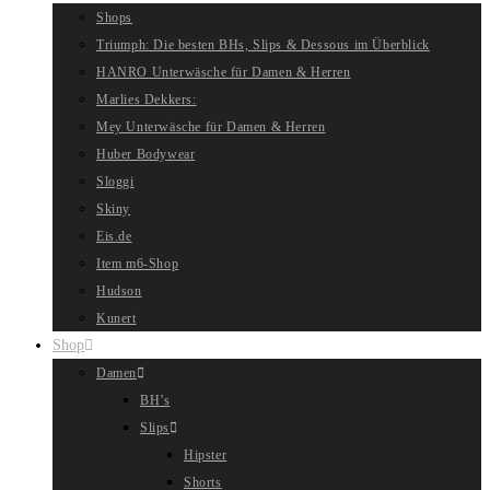
Shops
Triumph: Die besten BHs, Slips & Dessous im Überblick
HANRO Unterwäsche für Damen & Herren
Marlies Dekkers:
Mey Unterwäsche für Damen & Herren
Huber Bodywear
Sloggi
Skiny
Eis.de
Item m6-Shop
Hudson
Kunert
Shop
Damen
BH’s
Slips
Hipster
Shorts