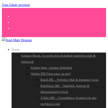
Zum Inhalt springen
Home
Schöner Busen: So wirkt dein Dekolleté natürlich straff &
ästhetisch
Schöne Haut, schönes Dekolleté
Welche BH-Form passt zu mir?
Bügel-BH – Perfekter Halt & femininer Look
Bügelloser BH – Natürlich, bequem &
überraschend stylisch
T-Shirt-BH – Unsichtbarer Komfort für den
perfekten Look