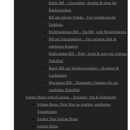
Klebe-BH – Unsichtbar, flexibel & ideal für
Rückenfreiheit
BH mit offener Schale – Für verführerische
Einblicke
Multifunktions-BH – Ein BH, viele Möglichkeiten
BH mit Stützfunktion – Für sicheren Halt &
spürbaren Komfort
Halbschalen-BH – Hebt, formt & zeigt ein schönes
Dekolleté
Bügel-BH mit Vorderverschluss – Komfort &
Leichtigkeit
Maximizer-BH – Maximales Volumen für ein
sinnliches Dekolleté
Schöne Beine stilvoll zeigen – Strümpfe, Stil & Selbstliebe
Schöne Beine: Dein Weg zu straffen, gepflegten
Traumbeinen
Socken Toni Schöne Beine
Schöne Beine