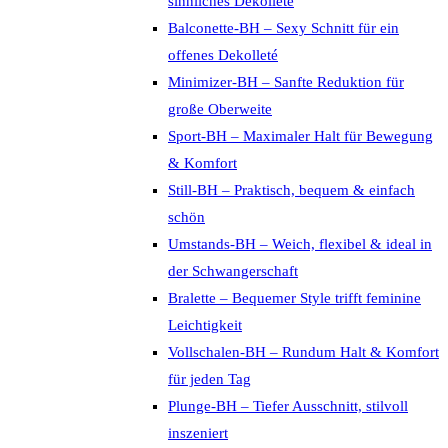
sinnliches Dekolleté
Balconette-BH – Sexy Schnitt für ein
offenes Dekolleté
Minimizer-BH – Sanfte Reduktion für
große Oberweite
Sport-BH – Maximaler Halt für Bewegung
& Komfort
Still-BH – Praktisch, bequem & einfach
schön
Umstands-BH – Weich, flexibel & ideal in
der Schwangerschaft
Bralette – Bequemer Style trifft feminine
Leichtigkeit
Vollschalen-BH – Rundum Halt & Komfort
für jeden Tag
Plunge-BH – Tiefer Ausschnitt, stilvoll
inszeniert