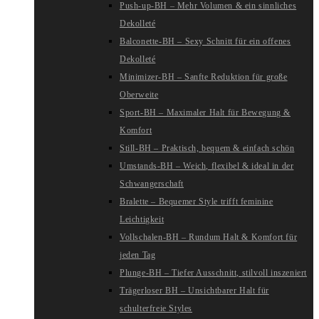
Push-up-BH – Mehr Volumen & ein sinnliches
Dekolleté
Balconette-BH – Sexy Schnitt für ein offenes
Dekolleté
Minimizer-BH – Sanfte Reduktion für große
Oberweite
Sport-BH – Maximaler Halt für Bewegung &
Komfort
Still-BH – Praktisch, bequem & einfach schön
Umstands-BH – Weich, flexibel & ideal in der
Schwangerschaft
Bralette – Bequemer Style trifft feminine
Leichtigkeit
Vollschalen-BH – Rundum Halt & Komfort für
jeden Tag
Plunge-BH – Tiefer Ausschnitt, stilvoll inszeniert
Trägerloser BH – Unsichtbarer Halt für
schulterfreie Styles