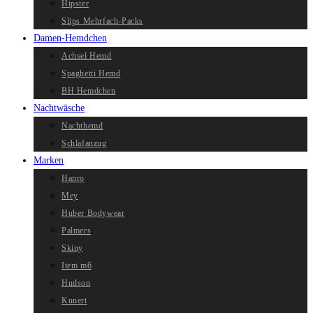
Hipster
Slips Mehrfach-Packs
Damen-Hemdchen
Achsel Hemd
Spaghetti Hemd
BH Hemdchen
Nachtwäsche
Nachthemd
Schlafanzug
Marken
Hanro
Mey
Huber Bodywear
Palmers
Skiny
Item m6
Hudson
Kunert