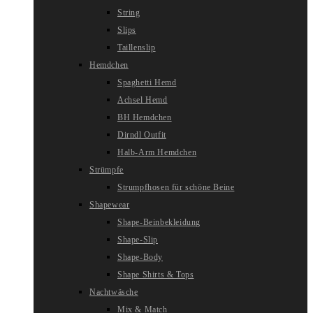
String
Slips
Taillenslip
Hemdchen
Spaghetti Hemd
Achsel Hemd
BH Hemdchen
Dirndl Outfit
Halb-Arm Hemdchen
Strümpfe
Strumpfhosen für schöne Beine
Shapewear
Shape-Beinbekleidung
Shape-Slip
Shape-Body
Shape Shirts & Tops
Nachtwäsche
Mix & Match