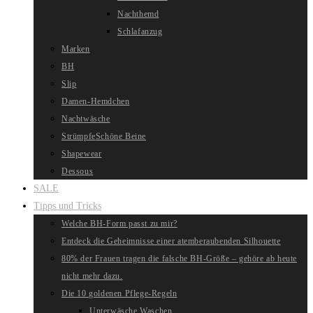
Nachthemd
Schlafanzug
Marken
BH
Slip
Damen-Hemdchen
Nachtwäsche
Strümpfe
Schöne Beine
Shapewear
Dessous
SALE
Tipps und Tricks
Welche BH-Form passt zu mir?
Entdeck die Geheimnisse einer atemberaubenden Silhouette
80% der Frauen tragen die falsche BH-Größe – gehöre ab heute
nicht mehr dazu.
Die 10 goldenen Pflege-Regeln
Unterwäsche Waschen