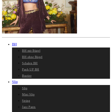
BH
BH mit Bügel
BH ohne Bügel
Schalen BH
Push UP BH
Bustier
Slip
Slip
Mini Slip
String
Jazz Pants