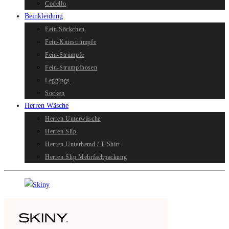
Codello
Beinkleidung
Fein Söckchen
Fein-Kniestrümpfe
Fein-Strümpfe
Fein-Strumpfhosen
Leggings
Socken
Herren Wäsche
Herren Unterwäsche
Herren Slip
Herren Unterhemd / T-Shirt
Herren Slip Mehrfachpackung