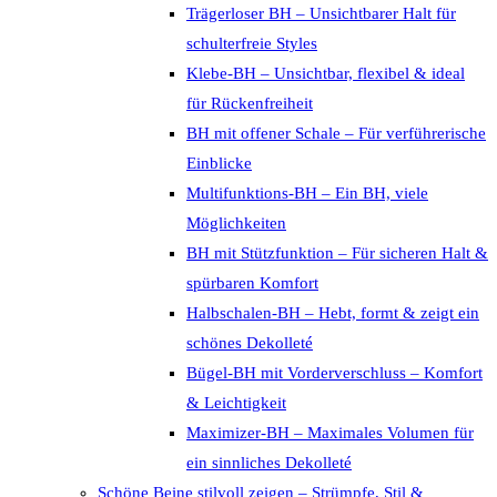
Trägerloser BH – Unsichtbarer Halt für
schulterfreie Styles
Klebe-BH – Unsichtbar, flexibel & ideal
für Rückenfreiheit
BH mit offener Schale – Für verführerische
Einblicke
Multifunktions-BH – Ein BH, viele
Möglichkeiten
BH mit Stützfunktion – Für sicheren Halt &
spürbaren Komfort
Halbschalen-BH – Hebt, formt & zeigt ein
schönes Dekolleté
Bügel-BH mit Vorderverschluss – Komfort
& Leichtigkeit
Maximizer-BH – Maximales Volumen für
ein sinnliches Dekolleté
Schöne Beine stilvoll zeigen – Strümpfe, Stil &