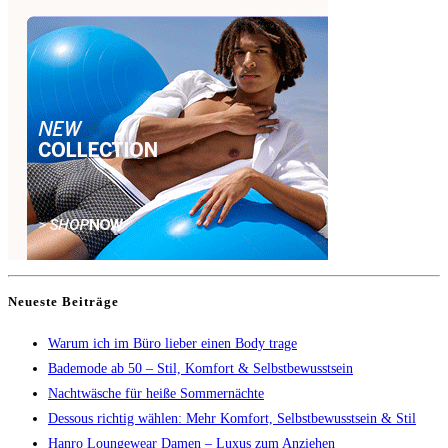
Neueste Beiträge
Warum ich im Büro lieber einen Body trage
Bademode ab 50 – Stil, Komfort & Selbstbewusstsein
Nachtwäsche für heiße Sommernächte
Dessous richtig wählen: Mehr Komfort, Selbstbewusstsein & Stil
Hanro Loungewear Damen – Luxus zum Anziehen