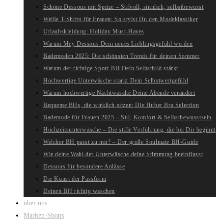
Schöne Dessous mit Spitze – Stilvoll, sinnlich, selbstbewusst
Weiße T-Shirts für Frauen: So stylst Du den Modeklassiker
Urlaubskleidung: Holiday Must-Haves
Warum Mey Dessous Dein neues Lieblingsgefühl werden
Bademoden 2025: Die schönsten Trends für deinen Sommer
Warum der richtige Sport-BH Dein Selbstbild stärkt
Hochwertige Unterwäsche stärkt Dein Selbstwertgefühl
Warum hochwertige Nachtwäsche Deine Abende verändert
Bequeme BHs, die wirklich sitzen: Die Huber Bra Selection
Bademode für Frauen 2025 – Stil, Komfort & Selbstbewusstsein
Hochzeitsunterwäsche – Die stille Verführung, die bei Dir beginnt
Welcher BH passt zu mir? – Der große Soulmate BH-Guide
Wie deine Wahl der Unterwäsche deine Stimmung beeinflusst
Dessous für besondere Anlässe
Die Kunst der Passform
Deinen BH richtig waschen
über uns
Marken-Shops