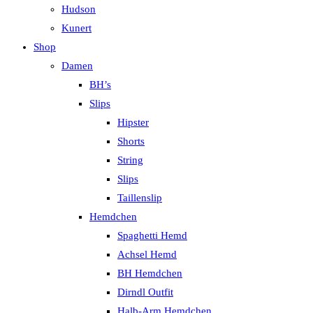
Hudson
Kunert
Shop
Damen
BH’s
Slips
Hipster
Shorts
String
Slips
Taillenslip
Hemdchen
Spaghetti Hemd
Achsel Hemd
BH Hemdchen
Dirndl Outfit
Halb-Arm Hemdchen