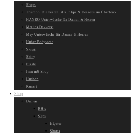
Shops
Triumph: Die besten BHs, Slips & Dessous im Überblick
HANRO Unterwäsche für Damen & Herren
Marlies Dekkers:
Mey Unterwäsche für Damen & Herren
Huber Bodywear
Sloggi
Skiny
Eis.de
Item m6-Shop
Hudson
Kunert
Shop
Damen
BH’s
Slips
Hipster
Shorts