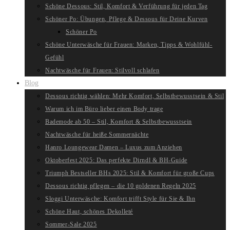
Schöne Dessous: Stil, Komfort & Verführung für jeden Tag
Schöner Po: Übungen, Pflege & Dessous für Deine Kurven
Schöner Po
Schöne Unterwäsche für Frauen: Marken, Tipps & Wohlfühl-
Gefühl
Nachtwäsche für Frauen: Stilvoll schlafen
Blog
Dessous richtig wählen: Mehr Komfort, Selbstbewusstsein & Stil
Warum ich im Büro lieber einen Body trage
Bademode ab 50 – Stil, Komfort & Selbstbewusstsein
Nachtwäsche für heiße Sommernächte
Hanro Loungewear Damen – Luxus zum Anziehen
Oktoberfest 2025: Das perfekte Dirndl & BH-Guide
Triumph Bestseller BHs 2025: Stil & Komfort für große Cups
Dessous richtig pflegen – die 10 goldenen Regeln 2025
Sloggi Unterwäsche: Komfort trifft Style für Sie & Ihn
Schöne Haut, schönes Dekolleté
Sommer-Sale 2025