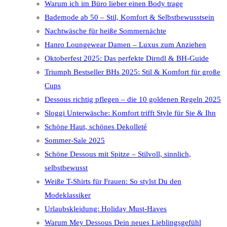
Warum ich im Büro lieber einen Body trage
Bademode ab 50 – Stil, Komfort & Selbstbewusstsein
Nachtwäsche für heiße Sommernächte
Hanro Loungewear Damen – Luxus zum Anziehen
Oktoberfest 2025: Das perfekte Dirndl & BH-Guide
Triumph Bestseller BHs 2025: Stil & Komfort für große
Cups
Dessous richtig pflegen – die 10 goldenen Regeln 2025
Sloggi Unterwäsche: Komfort trifft Style für Sie & Ihn
Schöne Haut, schönes Dekolleté
Sommer-Sale 2025
Schöne Dessous mit Spitze – Stilvoll, sinnlich,
selbstbewusst
Weiße T-Shirts für Frauen: So stylst Du den
Modeklassiker
Urlaubskleidung: Holiday Must-Haves
Warum Mey Dessous Dein neues Lieblingsgefühl