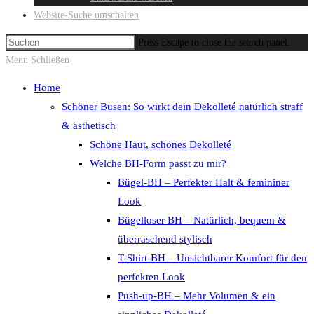
Website-Suche umschalten
Press Escape to close the search panel.
Menü
Schließen
Home
Schöner Busen: So wirkt dein Dekolleté natürlich straff
& ästhetisch
Schöne Haut, schönes Dekolleté
Welche BH-Form passt zu mir?
Bügel-BH – Perfekter Halt & femininer
Look
Bügelloser BH – Natürlich, bequem &
überraschend stylisch
T-Shirt-BH – Unsichtbarer Komfort für den
perfekten Look
Push-up-BH – Mehr Volumen & ein