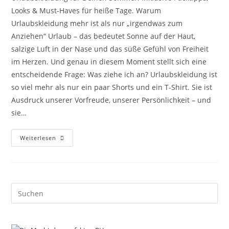
Looks & Must-Haves für heiße Tage. Warum
Urlaubskleidung mehr ist als nur „irgendwas zum
Anziehen“ Urlaub – das bedeutet Sonne auf der Haut,
salzige Luft in der Nase und das süße Gefühl von Freiheit
im Herzen. Und genau in diesem Moment stellt sich eine
entscheidende Frage: Was ziehe ich an? Urlaubskleidung ist
so viel mehr als nur ein paar Shorts und ein T-Shirt. Sie ist
Ausdruck unserer Vorfreude, unserer Persönlichkeit – und
sie…
Urlaubskleidung:
Weiterlesen
Holiday
Must-
Haves
Pre
Es
to
clo