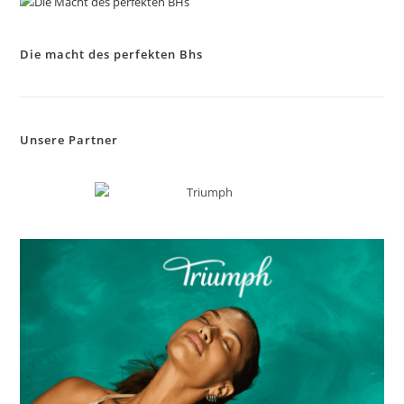
the
sea
Die macht des perfekten Bhs
pan
Unsere Partner