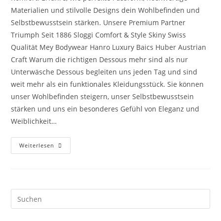
Materialien und stilvolle Designs dein Wohlbefinden und
Selbstbewusstsein stärken. Unsere Premium Partner
Triumph Seit 1886 Sloggi Comfort & Style Skiny Swiss
Qualität Mey Bodywear Hanro Luxury Baics Huber Austrian
Craft Warum die richtigen Dessous mehr sind als nur
Unterwäsche Dessous begleiten uns jeden Tag und sind
weit mehr als ein funktionales Kleidungsstück. Sie können
unser Wohlbefinden steigern, unser Selbstbewusstsein
stärken und uns ein besonderes Gefühl von Eleganz und
Weiblichkeit…
Dessous
Weiterlesen
Richtig
Wählen:
Mehr
Komfort,
Selbstbewusstsein
&
Stil
Pre
Es
to