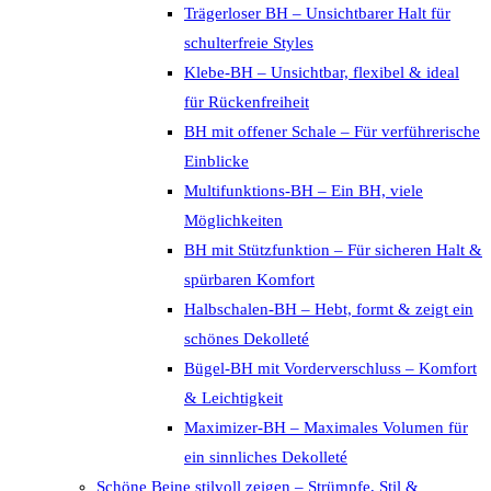
Trägerloser BH – Unsichtbarer Halt für
schulterfreie Styles
Klebe-BH – Unsichtbar, flexibel & ideal
für Rückenfreiheit
BH mit offener Schale – Für verführerische
Einblicke
Multifunktions-BH – Ein BH, viele
Möglichkeiten
BH mit Stützfunktion – Für sicheren Halt &
spürbaren Komfort
Halbschalen-BH – Hebt, formt & zeigt ein
schönes Dekolleté
Bügel-BH mit Vorderverschluss – Komfort
& Leichtigkeit
Maximizer-BH – Maximales Volumen für
ein sinnliches Dekolleté
Schöne Beine stilvoll zeigen – Strümpfe, Stil &