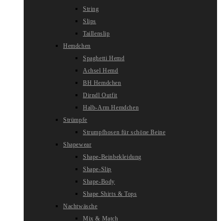
String
Slips
Taillenslip
Hemdchen
Spaghetti Hemd
Achsel Hemd
BH Hemdchen
Dirndl Outfit
Halb-Arm Hemdchen
Strümpfe
Strumpfhosen für schöne Beine
Shapewear
Shape-Beinbekleidung
Shape-Slip
Shape-Body
Shape Shirts & Tops
Nachtwäsche
Mix & Match