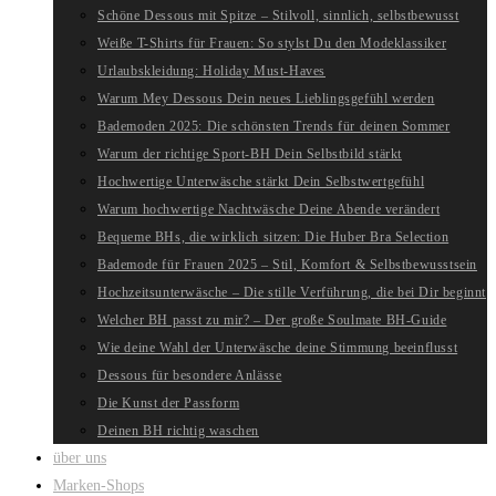
Schöne Dessous mit Spitze – Stilvoll, sinnlich, selbstbewusst
Weiße T-Shirts für Frauen: So stylst Du den Modeklassiker
Urlaubskleidung: Holiday Must-Haves
Warum Mey Dessous Dein neues Lieblingsgefühl werden
Bademoden 2025: Die schönsten Trends für deinen Sommer
Warum der richtige Sport-BH Dein Selbstbild stärkt
Hochwertige Unterwäsche stärkt Dein Selbstwertgefühl
Warum hochwertige Nachtwäsche Deine Abende verändert
Bequeme BHs, die wirklich sitzen: Die Huber Bra Selection
Bademode für Frauen 2025 – Stil, Komfort & Selbstbewusstsein
Hochzeitsunterwäsche – Die stille Verführung, die bei Dir beginnt
Welcher BH passt zu mir? – Der große Soulmate BH-Guide
Wie deine Wahl der Unterwäsche deine Stimmung beeinflusst
Dessous für besondere Anlässe
Die Kunst der Passform
Deinen BH richtig waschen
über uns
Marken-Shops