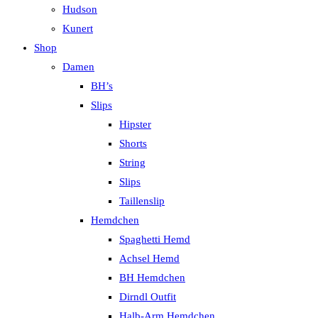
Hudson
Kunert
Shop
Damen
BH’s
Slips
Hipster
Shorts
String
Slips
Taillenslip
Hemdchen
Spaghetti Hemd
Achsel Hemd
BH Hemdchen
Dirndl Outfit
Halb-Arm Hemdchen