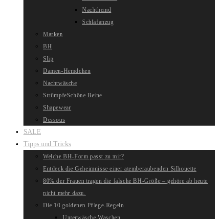
Nachthemd
Schlafanzug
Marken
BH
Slip
Damen-Hemdchen
Nachtwäsche
Strümpfe
Schöne Beine
Shapewear
Dessous
SALE
Tipps und Tricks
Welche BH-Form passt zu mir?
Entdeck die Geheimnisse einer atemberaubenden Silhouette
80% der Frauen tragen die falsche BH-Größe – gehöre ab heute
nicht mehr dazu.
Die 10 goldenen Pflege-Regeln
Unterwäsche Waschen