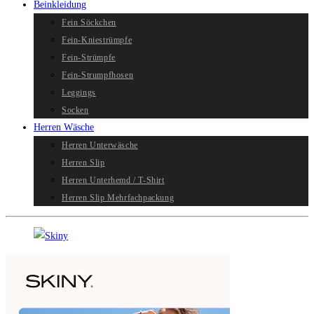
Beinkleidung
Fein Söckchen
Fein-Kniestrümpfe
Fein-Strümpfe
Fein-Strumpfhosen
Leggings
Socken
Herren Wäsche
Herren Unterwäsche
Herren Slip
Herren Unterhemd / T-Shirt
Herren Slip Mehrfachpackung