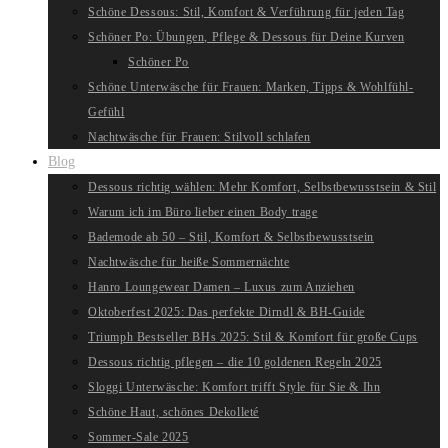
Schöne Dessous: Stil, Komfort & Verführung für jeden Tag
Schöner Po: Übungen, Pflege & Dessous für Deine Kurven
Schöner Po
Schöne Unterwäsche für Frauen: Marken, Tipps & Wohlfühl-
Gefühl
Nachtwäsche für Frauen: Stilvoll schlafen
Blog
Dessous richtig wählen: Mehr Komfort, Selbstbewusstsein & Stil
Warum ich im Büro lieber einen Body trage
Bademode ab 50 – Stil, Komfort & Selbstbewusstsein
Nachtwäsche für heiße Sommernächte
Hanro Loungewear Damen – Luxus zum Anziehen
Oktoberfest 2025: Das perfekte Dirndl & BH-Guide
Triumph Bestseller BHs 2025: Stil & Komfort für große Cups
Dessous richtig pflegen – die 10 goldenen Regeln 2025
Sloggi Unterwäsche: Komfort trifft Style für Sie & Ihn
Schöne Haut, schönes Dekolleté
Sommer-Sale 2025