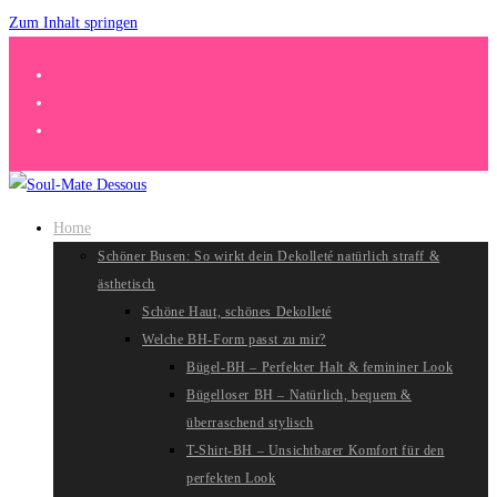
Zum Inhalt springen
Home
Schöner Busen: So wirkt dein Dekolleté natürlich straff &
ästhetisch
Schöne Haut, schönes Dekolleté
Welche BH-Form passt zu mir?
Bügel-BH – Perfekter Halt & femininer Look
Bügelloser BH – Natürlich, bequem &
überraschend stylisch
T-Shirt-BH – Unsichtbarer Komfort für den
perfekten Look