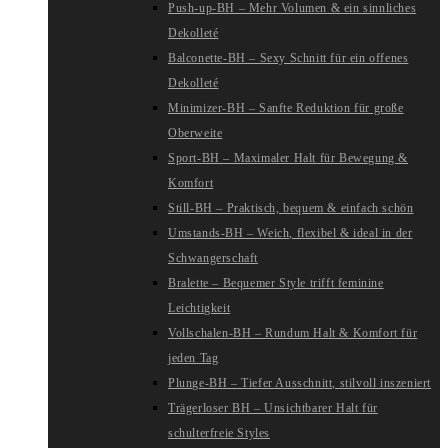
Push-up-BH – Mehr Volumen & ein sinnliches
Dekolleté
Balconette-BH – Sexy Schnitt für ein offenes
Dekolleté
Minimizer-BH – Sanfte Reduktion für große
Oberweite
Sport-BH – Maximaler Halt für Bewegung &
Komfort
Still-BH – Praktisch, bequem & einfach schön
Umstands-BH – Weich, flexibel & ideal in der
Schwangerschaft
Bralette – Bequemer Style trifft feminine
Leichtigkeit
Vollschalen-BH – Rundum Halt & Komfort für
jeden Tag
Plunge-BH – Tiefer Ausschnitt, stilvoll inszeniert
Trägerloser BH – Unsichtbarer Halt für
schulterfreie Styles