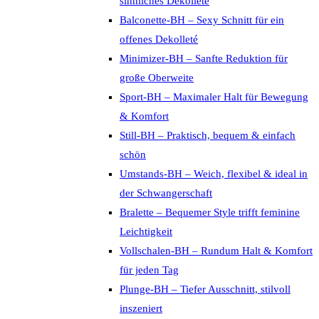
sinnliches Dekolleté
Balconette-BH – Sexy Schnitt für ein
offenes Dekolleté
Minimizer-BH – Sanfte Reduktion für
große Oberweite
Sport-BH – Maximaler Halt für Bewegung
& Komfort
Still-BH – Praktisch, bequem & einfach
schön
Umstands-BH – Weich, flexibel & ideal in
der Schwangerschaft
Bralette – Bequemer Style trifft feminine
Leichtigkeit
Vollschalen-BH – Rundum Halt & Komfort
für jeden Tag
Plunge-BH – Tiefer Ausschnitt, stilvoll
inszeniert