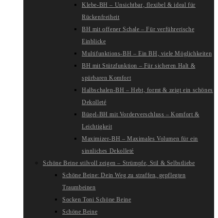
Klebe-BH – Unsichtbar, flexibel & ideal für
Rückenfreiheit
BH mit offener Schale – Für verführerische
Einblicke
Multifunktions-BH – Ein BH, viele Möglichkeiten
BH mit Stützfunktion – Für sicheren Halt &
spürbaren Komfort
Halbschalen-BH – Hebt, formt & zeigt ein schönes
Dekolleté
Bügel-BH mit Vorderverschluss – Komfort &
Leichtigkeit
Maximizer-BH – Maximales Volumen für ein
sinnliches Dekolleté
Schöne Beine stilvoll zeigen – Strümpfe, Stil & Selbstliebe
Schöne Beine: Dein Weg zu straffen, gepflegten
Traumbeinen
Socken Toni Schöne Beine
Schöne Beine