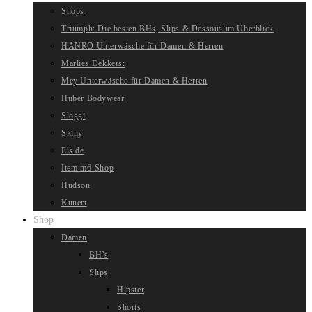
Shops
Triumph: Die besten BHs, Slips & Dessous im Überblick
HANRO Unterwäsche für Damen & Herren
Marlies Dekkers:
Mey Unterwäsche für Damen & Herren
Huber Bodywear
Sloggi
Skiny
Eis.de
Item m6-Shop
Hudson
Kunert
Shop
Damen
BH’s
Slips
Hipster
Shorts