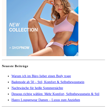
Neueste Beiträge
Warum ich im Büro lieber einen Body trage
Bademode ab 50 – Stil, Komfort & Selbstbewusstsein
Nachtwäsche für heiße Sommernächte
Dessous richtig wählen: Mehr Komfort, Selbstbewusstsein & Stil
Hanro Loungewear Damen – Luxus zum Anziehen