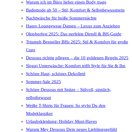
Warum ich im Büro lieber einen Body trage
Bademode ab 50 – Stil, Komfort & Selbstbewusstsein
Nachtwäsche für heiße Sommernächte
Hanro Loungewear Damen – Luxus zum Anziehen
Oktoberfest 2025: Das perfekte Dirndl & BH-Guide
Triumph Bestseller BHs 2025: Stil & Komfort für große
Cups
Dessous richtig pflegen – die 10 goldenen Regeln 2025
Sloggi Unterwäsche: Komfort trifft Style für Sie & Ihn
Schöne Haut, schönes Dekolleté
Sommer-Sale 2025
Schöne Dessous mit Spitze – Stilvoll, sinnlich,
selbstbewusst
Weiße T-Shirts für Frauen: So stylst Du den
Modeklassiker
Urlaubskleidung: Holiday Must-Haves
Warum Mey Dessous Dein neues Lieblingsgefühl