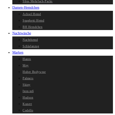
Slips Mehrfach-Packs
Damen-Hemdchen
Achsel Hemd
Spaghetti Hemd
BH Hemdchen
Nachtwäsche
Nachthemd
Schlafanzug
Marken
Hanro
Mey
Huber Bodywear
Palmers
Skiny
Item m6
Hudson
Kunert
Codello