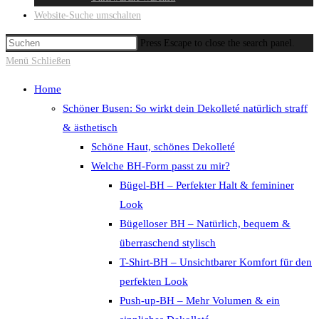
Website-Suche umschalten
Press Escape to close the search panel.
Menü
Schließen
Home
Schöner Busen: So wirkt dein Dekolleté natürlich straff
& ästhetisch
Schöne Haut, schönes Dekolleté
Welche BH-Form passt zu mir?
Bügel-BH – Perfekter Halt & femininer
Look
Bügelloser BH – Natürlich, bequem &
überraschend stylisch
T-Shirt-BH – Unsichtbarer Komfort für den
perfekten Look
Push-up-BH – Mehr Volumen & ein