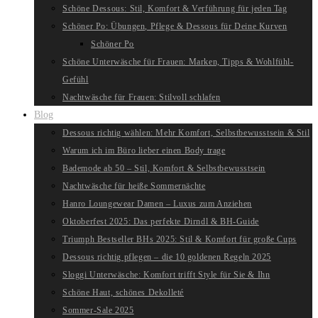
Schöne Dessous: Stil, Komfort & Verführung für jeden Tag
Schöner Po: Übungen, Pflege & Dessous für Deine Kurven
Schöner Po
Schöne Unterwäsche für Frauen: Marken, Tipps & Wohlfühl-
Gefühl
Nachtwäsche für Frauen: Stilvoll schlafen
Blog
Dessous richtig wählen: Mehr Komfort, Selbstbewusstsein & Stil
Warum ich im Büro lieber einen Body trage
Bademode ab 50 – Stil, Komfort & Selbstbewusstsein
Nachtwäsche für heiße Sommernächte
Hanro Loungewear Damen – Luxus zum Anziehen
Oktoberfest 2025: Das perfekte Dirndl & BH-Guide
Triumph Bestseller BHs 2025: Stil & Komfort für große Cups
Dessous richtig pflegen – die 10 goldenen Regeln 2025
Sloggi Unterwäsche: Komfort trifft Style für Sie & Ihn
Schöne Haut, schönes Dekolleté
Sommer-Sale 2025