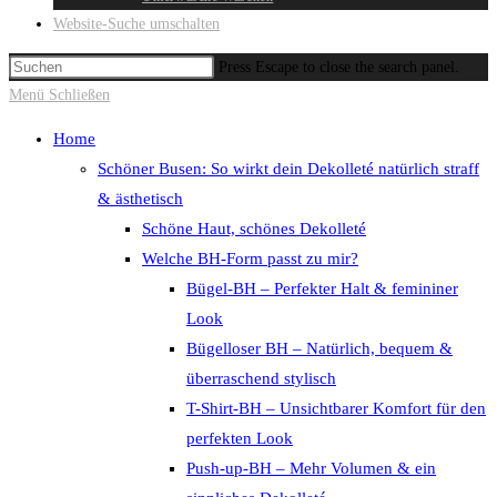
Website-Suche umschalten
Press Escape to close the search panel.
Menü
Schließen
Home
Schöner Busen: So wirkt dein Dekolleté natürlich straff
& ästhetisch
Schöne Haut, schönes Dekolleté
Welche BH-Form passt zu mir?
Bügel-BH – Perfekter Halt & femininer
Look
Bügelloser BH – Natürlich, bequem &
überraschend stylisch
T-Shirt-BH – Unsichtbarer Komfort für den
perfekten Look
Push-up-BH – Mehr Volumen & ein