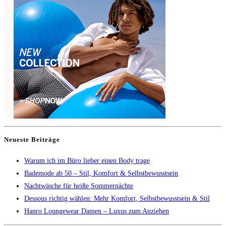
Neueste Beiträge
Warum ich im Büro lieber einen Body trage
Bademode ab 50 – Stil, Komfort & Selbstbewusstsein
Nachtwäsche für heiße Sommernächte
Dessous richtig wählen: Mehr Komfort, Selbstbewusstsein & Stil
Hanro Loungewear Damen – Luxus zum Anziehen