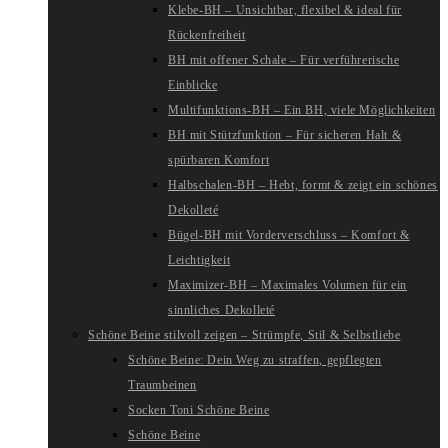
Klebe-BH – Unsichtbar, flexibel & ideal für
Rückenfreiheit
BH mit offener Schale – Für verführerische
Einblicke
Multifunktions-BH – Ein BH, viele Möglichkeiten
BH mit Stützfunktion – Für sicheren Halt &
spürbaren Komfort
Halbschalen-BH – Hebt, formt & zeigt ein schönes
Dekolleté
Bügel-BH mit Vorderverschluss – Komfort &
Leichtigkeit
Maximizer-BH – Maximales Volumen für ein
sinnliches Dekolleté
Schöne Beine stilvoll zeigen – Strümpfe, Stil & Selbstliebe
Schöne Beine: Dein Weg zu straffen, gepflegten
Traumbeinen
Socken Toni Schöne Beine
Schöne Beine