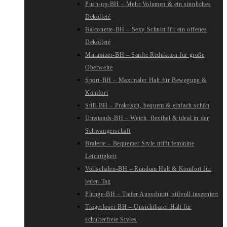
Push-up-BH – Mehr Volumen & ein sinnliches
Dekolleté
Balconette-BH – Sexy Schnitt für ein offenes
Dekolleté
Minimizer-BH – Sanfte Reduktion für große
Oberweite
Sport-BH – Maximaler Halt für Bewegung &
Komfort
Still-BH – Praktisch, bequem & einfach schön
Umstands-BH – Weich, flexibel & ideal in der
Schwangerschaft
Bralette – Bequemer Style trifft feminine
Leichtigkeit
Vollschalen-BH – Rundum Halt & Komfort für
jeden Tag
Plunge-BH – Tiefer Ausschnitt, stilvoll inszeniert
Trägerloser BH – Unsichtbarer Halt für
schulterfreie Styles