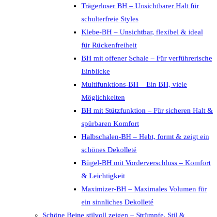
Trägerloser BH – Unsichtbarer Halt für
schulterfreie Styles
Klebe-BH – Unsichtbar, flexibel & ideal
für Rückenfreiheit
BH mit offener Schale – Für verführerische
Einblicke
Multifunktions-BH – Ein BH, viele
Möglichkeiten
BH mit Stützfunktion – Für sicheren Halt &
spürbaren Komfort
Halbschalen-BH – Hebt, formt & zeigt ein
schönes Dekolleté
Bügel-BH mit Vorderverschluss – Komfort
& Leichtigkeit
Maximizer-BH – Maximales Volumen für
ein sinnliches Dekolleté
Schöne Beine stilvoll zeigen – Strümpfe, Stil &