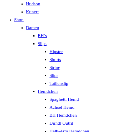
Hudson
Kunert
Shop
Damen
BH’s
Slips
Hipster
Shorts
String
Slips
Taillenslip
Hemdchen
Spaghetti Hemd
Achsel Hemd
BH Hemdchen
Dirndl Outfit
Halb-Arm Hemdchen