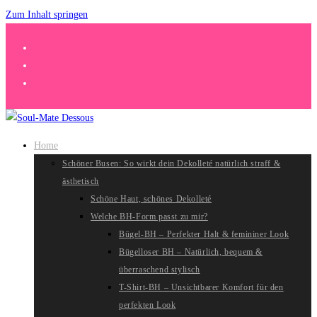
Zum Inhalt springen
Home
Schöner Busen: So wirkt dein Dekolleté natürlich straff &
ästhetisch
Schöne Haut, schönes Dekolleté
Welche BH-Form passt zu mir?
Bügel-BH – Perfekter Halt & femininer Look
Bügelloser BH – Natürlich, bequem &
überraschend stylisch
T-Shirt-BH – Unsichtbarer Komfort für den
perfekten Look