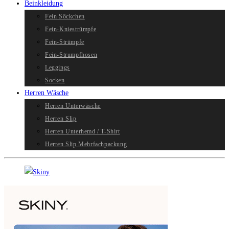
Beinkleidung
Fein Söckchen
Fein-Kniestrümpfe
Fein-Strümpfe
Fein-Strumpfhosen
Leggings
Socken
Herren Wäsche
Herren Unterwäsche
Herren Slip
Herren Unterhemd / T-Shirt
Herren Slip Mehrfachpackung