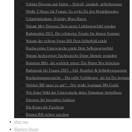
Schöne Dessous mit Spitze – Stilvoll, sinnlich, selbstbewusst
Weiße T-Shirts für Frauen: So stylst Du den Modeklassiker
Urlaubskleidung: Holiday Must-Haves
Warum Mey Dessous Dein neues Lieblingsgefühl werden
Bademoden 2025: Die schönsten Trends für deinen Sommer
Warum der richtige Sport-BH Dein Selbstbild stärkt
Hochwertige Unterwäsche stärkt Dein Selbstwertgefühl
Warum hochwertige Nachtwäsche Deine Abende verändert
Bequeme BHs, die wirklich sitzen: Die Huber Bra Selection
Bademode für Frauen 2025 – Stil, Komfort & Selbstbewusstsein
Hochzeitsunterwäsche – Die stille Verführung, die bei Dir beginnt
Welcher BH passt zu mir? – Der große Soulmate BH-Guide
Wie deine Wahl der Unterwäsche deine Stimmung beeinflusst
Dessous für besondere Anlässe
Die Kunst der Passform
Deinen BH richtig waschen
über uns
Marken-Shops