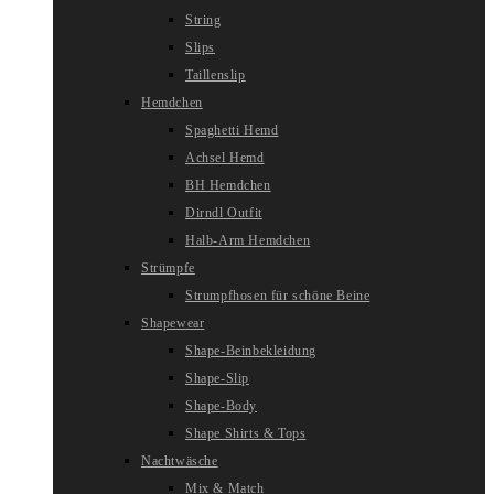
String
Slips
Taillenslip
Hemdchen
Spaghetti Hemd
Achsel Hemd
BH Hemdchen
Dirndl Outfit
Halb-Arm Hemdchen
Strümpfe
Strumpfhosen für schöne Beine
Shapewear
Shape-Beinbekleidung
Shape-Slip
Shape-Body
Shape Shirts & Tops
Nachtwäsche
Mix & Match