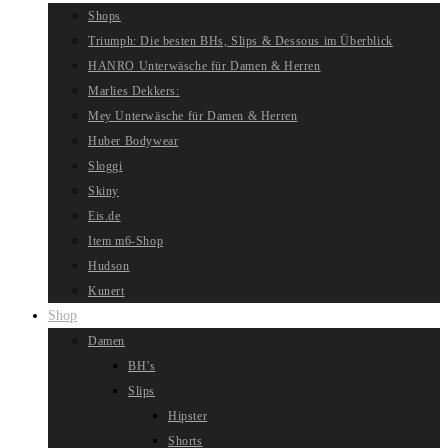
Shops
Triumph: Die besten BHs, Slips & Dessous im Überblick
HANRO Unterwäsche für Damen & Herren
Marlies Dekkers:
Mey Unterwäsche für Damen & Herren
Huber Bodywear
Sloggi
Skiny
Eis.de
Item m6-Shop
Hudson
Kunert
Shop
Damen
BH’s
Slips
Hipster
Shorts