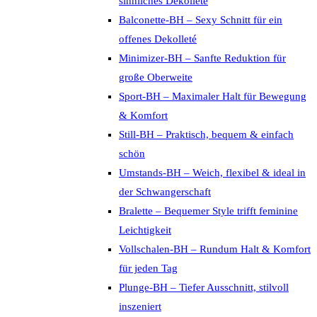
sinnliches Dekolleté
Balconette-BH – Sexy Schnitt für ein
offenes Dekolleté
Minimizer-BH – Sanfte Reduktion für
große Oberweite
Sport-BH – Maximaler Halt für Bewegung
& Komfort
Still-BH – Praktisch, bequem & einfach
schön
Umstands-BH – Weich, flexibel & ideal in
der Schwangerschaft
Bralette – Bequemer Style trifft feminine
Leichtigkeit
Vollschalen-BH – Rundum Halt & Komfort
für jeden Tag
Plunge-BH – Tiefer Ausschnitt, stilvoll
inszeniert