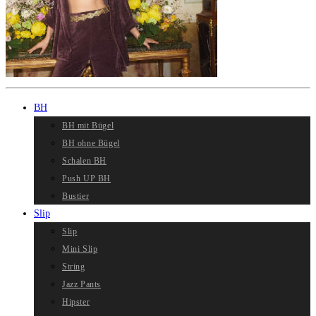
BH
BH mit Bügel
BH ohne Bügel
Schalen BH
Push UP BH
Bustier
Slip
Slip
Mini Slip
String
Jazz Pants
Hipster