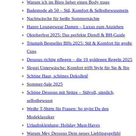
Warum ich im Büro lieber einen Body trage
Bademode ab 50 – Stil, Komfort & Selbstbewusstsein
Nachtwäsche für heiße Sommernächte
Hanro Loungewear Damen – Luxus zum Anziehen
Oktoberfest 2025: Das perfekte Dirndl & BH-Guide
Triumph Bestseller BHs 2025: Stil & Komfort für große
Cups
Dessous richtig pflegen – die 10 goldenen Regeln 2025
Sloggi Unterwäsche: Komfort trifft Style für Sie & Ihn
Schöne Haut, schönes Dekolleté
Sommer-Sale 2025
Schöne Dessous mit Spitze – Stilvoll, sinnlich,
selbstbewusst
Weiße T-Shirts für Frauen: So stylst Du den
Modeklassiker
Urlaubskleidung: Holiday Must-Haves
Warum Mey Dessous Dein neues Lieblingsgefühl