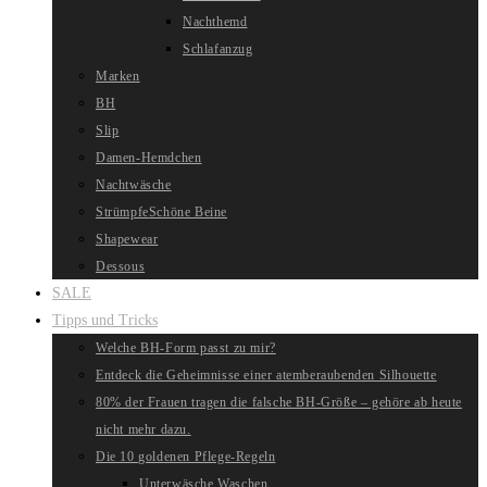
Nachthemd
Schlafanzug
Marken
BH
Slip
Damen-Hemdchen
Nachtwäsche
Strümpfe
Schöne Beine
Shapewear
Dessous
SALE
Tipps und Tricks
Welche BH-Form passt zu mir?
Entdeck die Geheimnisse einer atemberaubenden Silhouette
80% der Frauen tragen die falsche BH-Größe – gehöre ab heute
nicht mehr dazu.
Die 10 goldenen Pflege-Regeln
Unterwäsche Waschen