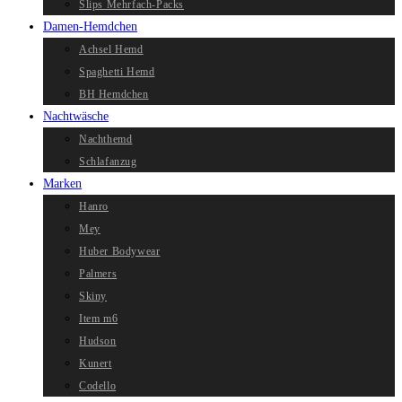
Slips Mehrfach-Packs
Damen-Hemdchen
Achsel Hemd
Spaghetti Hemd
BH Hemdchen
Nachtwäsche
Nachthemd
Schlafanzug
Marken
Hanro
Mey
Huber Bodywear
Palmers
Skiny
Item m6
Hudson
Kunert
Codello