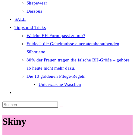
Shapewear
Dessous
SALE
Tipps und Tricks
Welche BH-Form passt zu mir?
Entdeck die Geheimnisse einer atemberaubenden
Silhouette
80% der Frauen tragen die falsche BH-Größe – gehöre
ab heute nicht mehr dazu.
Die 10 goldenen Pflege-Regeln
Unterwäsche Waschen
Website-
Suche
Diese
umschalten
Website
Skiny
durchsuchen