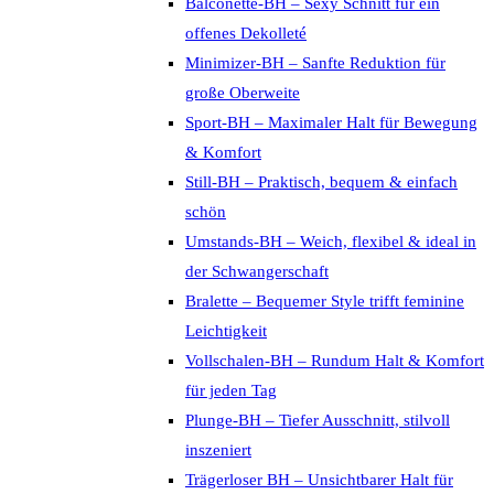
Balconette-BH – Sexy Schnitt für ein
offenes Dekolleté
Minimizer-BH – Sanfte Reduktion für
große Oberweite
Sport-BH – Maximaler Halt für Bewegung
& Komfort
Still-BH – Praktisch, bequem & einfach
schön
Umstands-BH – Weich, flexibel & ideal in
der Schwangerschaft
Bralette – Bequemer Style trifft feminine
Leichtigkeit
Vollschalen-BH – Rundum Halt & Komfort
für jeden Tag
Plunge-BH – Tiefer Ausschnitt, stilvoll
inszeniert
Trägerloser BH – Unsichtbarer Halt für