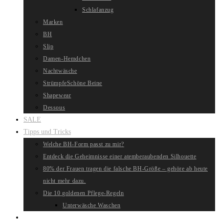
Schlafanzug
Marken
BH
Slip
Damen-Hemdchen
Nachtwäsche
Strümpfe
Schöne Beine
Shapewear
Dessous
SALE
Tipps und Tricks
Welche BH-Form passt zu mir?
Entdeck die Geheimnisse einer atemberaubenden Silhouette
80% der Frauen tragen die falsche BH-Größe – gehöre ab heute
nicht mehr dazu.
Die 10 goldenen Pflege-Regeln
Unterwäsche Waschen
Website-