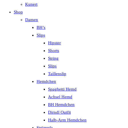
Kunert
Shop
Damen
BH’s
Slips
Hipster
Shorts
String
Slips
Taillenslip
Hemdchen
Spaghetti Hemd
Achsel Hemd
BH Hemdchen
Dirndl Outfit
Halb-Arm Hemdchen
Strümpfe