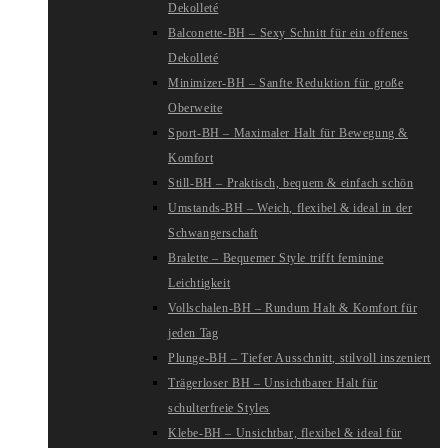
Dekolleté
Balconette-BH – Sexy Schnitt für ein offenes
Dekolleté
Minimizer-BH – Sanfte Reduktion für große
Oberweite
Sport-BH – Maximaler Halt für Bewegung &
Komfort
Still-BH – Praktisch, bequem & einfach schön
Umstands-BH – Weich, flexibel & ideal in der
Schwangerschaft
Bralette – Bequemer Style trifft feminine
Leichtigkeit
Vollschalen-BH – Rundum Halt & Komfort für
jeden Tag
Plunge-BH – Tiefer Ausschnitt, stilvoll inszeniert
Trägerloser BH – Unsichtbarer Halt für
schulterfreie Styles
Klebe-BH – Unsichtbar, flexibel & ideal für