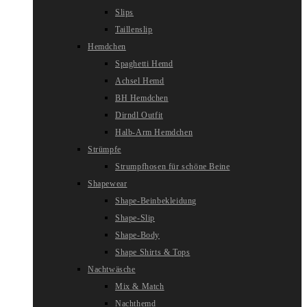
Slips
Taillenslip
Hemdchen
Spaghetti Hemd
Achsel Hemd
BH Hemdchen
Dirndl Outfit
Halb-Arm Hemdchen
Strümpfe
Strumpfhosen für schöne Beine
Shapewear
Shape-Beinbekleidung
Shape-Slip
Shape-Body
Shape Shirts & Tops
Nachtwäsche
Mix & Match
Nachthemd