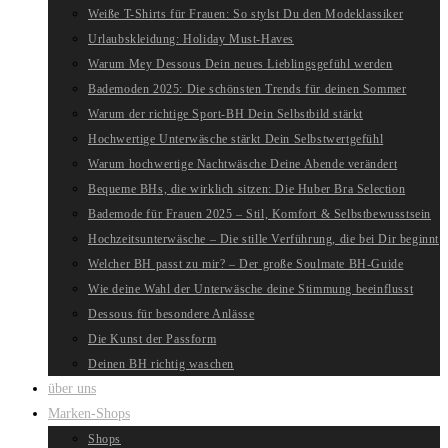
Weiße T-Shirts für Frauen: So stylst Du den Modeklassiker
Urlaubskleidung: Holiday Must-Haves
Warum Mey Dessous Dein neues Lieblingsgefühl werden
Bademoden 2025: Die schönsten Trends für deinen Sommer
Warum der richtige Sport-BH Dein Selbstbild stärkt
Hochwertige Unterwäsche stärkt Dein Selbstwertgefühl
Warum hochwertige Nachtwäsche Deine Abende verändert
Bequeme BHs, die wirklich sitzen: Die Huber Bra Selection
Bademode für Frauen 2025 – Stil, Komfort & Selbstbewusstsein
Hochzeitsunterwäsche – Die stille Verführung, die bei Dir beginnt
Welcher BH passt zu mir? – Der große Soulmate BH-Guide
Wie deine Wahl der Unterwäsche deine Stimmung beeinflusst
Dessous für besondere Anlässe
Die Kunst der Passform
Deinen BH richtig waschen
über uns
Marken-Shops
Shops