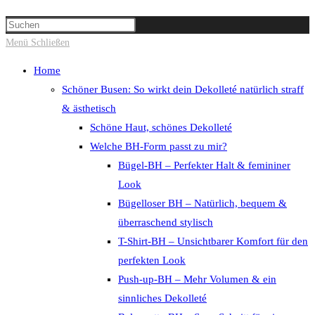
Suche
Press
umschalten
Escape
Menü
Schließen
to
Home
close
Schöner Busen: So wirkt dein Dekolleté natürlich straff
the
& ästhetisch
search
Schöne Haut, schönes Dekolleté
panel.
Welche BH-Form passt zu mir?
Bügel-BH – Perfekter Halt & femininer
Look
Bügelloser BH – Natürlich, bequem &
überraschend stylisch
T-Shirt-BH – Unsichtbarer Komfort für den
perfekten Look
Push-up-BH – Mehr Volumen & ein
sinnliches Dekolleté