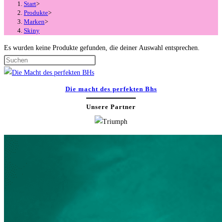
Start
>
Produkte
>
Marken
>
Skiny
Es wurden keine Produkte gefunden, die deiner Auswahl entsprechen.
Press
Escape
to
Die macht des perfekten Bhs
close
Unsere Partner
the
search
panel.