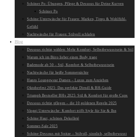
Schöner Po: Übungen, Pflege & Dessous für Deine Kurven
Schöner Po
Schöne Unterwäsche für Frauen: Marken, Tipps & Wohlfühl-
Gefühl
Nachtwäsche für Frauen: Stilvoll schlafen
Blog
Dessous richtig wählen: Mehr Komfort, Selbstbewusstsein & Stil
Warum ich im Büro lieber einen Body trage
Bademode ab 50 – Stil, Komfort & Selbstbewusstsein
Nachtwäsche für heiße Sommernächte
Hanro Loungewear Damen – Luxus zum Anziehen
Oktoberfest 2025: Das perfekte Dirndl & BH-Guide
Triumph Bestseller BHs 2025: Stil & Komfort für große Cups
Dessous richtig pflegen – die 10 goldenen Regeln 2025
Sloggi Unterwäsche: Komfort trifft Style für Sie & Ihn
Schöne Haut, schönes Dekolleté
Sommer-Sale 2025
Schöne Dessous mit Spitze – Stilvoll, sinnlich, selbstbewusst