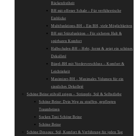
Rückenfreiheit
BH mit offener Schale – Für verführerische
Einblicke
Multifunktions-BH – Ein BH, viele Möglichkeiten
BH mit Stützfunktion – Für sicheren Halt &
spürbaren Komfort
Halbschalen-BH – Hebt, formt & zeigt ein schönes
Dekolleté
Bügel-BH mit Vorderverschluss – Komfort &
Leichtigkeit
Maximizer-BH – Maximales Volumen für ein
sinnliches Dekolleté
Schöne Beine stilvoll zeigen – Strümpfe, Stil & Selbstliebe
Schöne Beine: Dein Weg zu straffen, gepflegten
Traumbeinen
Socken Toni Schöne Beine
Schöne Beine
Schöne Dessous: Stil, Komfort & Verführung für jeden Tag