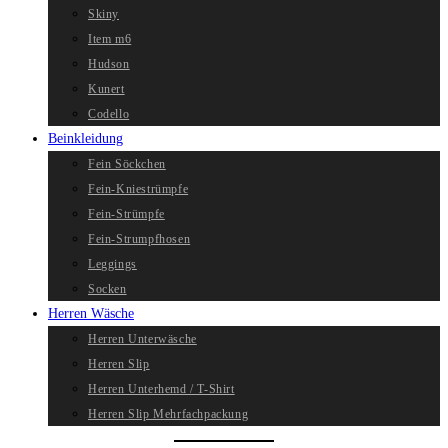
Skiny
Item m6
Hudson
Kunert
Codello
Beinkleidung
Fein Söckchen
Fein-Kniestrümpfe
Fein-Strümpfe
Fein-Strumpfhosen
Leggings
Socken
Herren Wäsche
Herren Unterwäsche
Herren Slip
Herren Unterhemd / T-Shirt
Herren Slip Mehrfachpackung