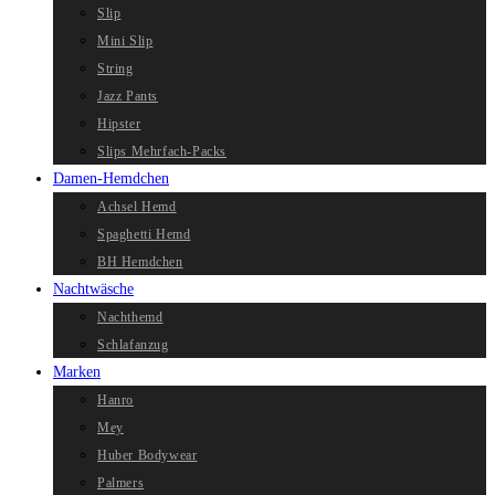
Slip
Mini Slip
String
Jazz Pants
Hipster
Slips Mehrfach-Packs
Damen-Hemdchen
Achsel Hemd
Spaghetti Hemd
BH Hemdchen
Nachtwäsche
Nachthemd
Schlafanzug
Marken
Hanro
Mey
Huber Bodywear
Palmers