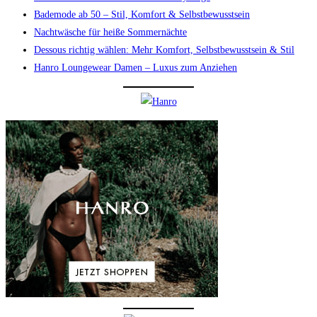
Bademode ab 50 – Stil, Komfort & Selbstbewusstsein
Nachtwäsche für heiße Sommernächte
Dessous richtig wählen: Mehr Komfort, Selbstbewusstsein & Stil
Hanro Loungewear Damen – Luxus zum Anziehen