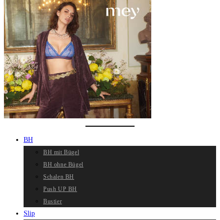
BH
BH mit Bügel
BH ohne Bügel
Schalen BH
Push UP BH
Bustier
Slip