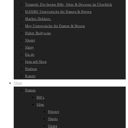
Triumph: Die besten BHs, Slips & Dessous im Überblick
HANRO Unterwäsche für Damen & Herren
Marlies Dekkers:
Mey Unterwäsche für Damen & Herren
Huber Bodywear
Sloggi
Skiny
Eis.de
Item m6-Shop
Hudson
Kunert
Shop
Damen
BH’s
Slips
Hipster
Shorts
String