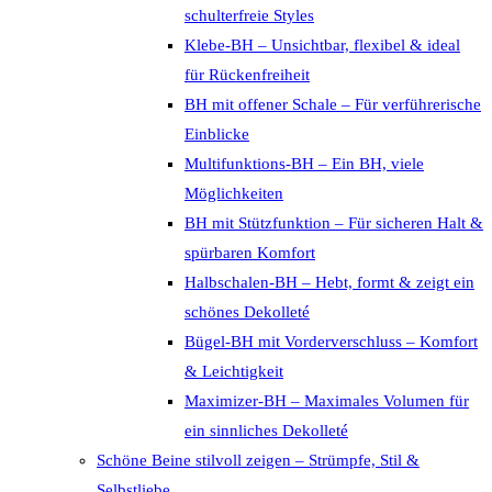
schulterfreie Styles
Klebe-BH – Unsichtbar, flexibel & ideal
für Rückenfreiheit
BH mit offener Schale – Für verführerische
Einblicke
Multifunktions-BH – Ein BH, viele
Möglichkeiten
BH mit Stützfunktion – Für sicheren Halt &
spürbaren Komfort
Halbschalen-BH – Hebt, formt & zeigt ein
schönes Dekolleté
Bügel-BH mit Vorderverschluss – Komfort
& Leichtigkeit
Maximizer-BH – Maximales Volumen für
ein sinnliches Dekolleté
Schöne Beine stilvoll zeigen – Strümpfe, Stil &
Selbstliebe