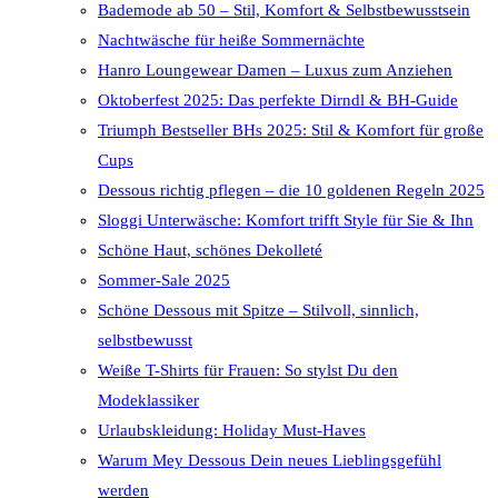
Bademode ab 50 – Stil, Komfort & Selbstbewusstsein
Nachtwäsche für heiße Sommernächte
Hanro Loungewear Damen – Luxus zum Anziehen
Oktoberfest 2025: Das perfekte Dirndl & BH-Guide
Triumph Bestseller BHs 2025: Stil & Komfort für große
Cups
Dessous richtig pflegen – die 10 goldenen Regeln 2025
Sloggi Unterwäsche: Komfort trifft Style für Sie & Ihn
Schöne Haut, schönes Dekolleté
Sommer-Sale 2025
Schöne Dessous mit Spitze – Stilvoll, sinnlich,
selbstbewusst
Weiße T-Shirts für Frauen: So stylst Du den
Modeklassiker
Urlaubskleidung: Holiday Must-Haves
Warum Mey Dessous Dein neues Lieblingsgefühl
werden