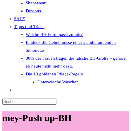
Shapewear
Dessous
SALE
Tipps und Tricks
Welche BH-Form passt zu mir?
Entdeck die Geheimnisse einer atemberaubenden
Silhouette
80% der Frauen tragen die falsche BH-Größe – gehöre
ab heute nicht mehr dazu.
Die 10 goldenen Pflege-Regeln
Unterwäsche Waschen
Website-
Suche
Diese
umschalten
Website
mey-Push up-BH
durchsuchen