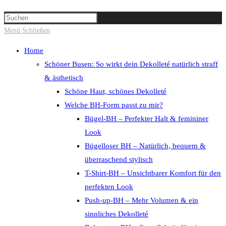
Suche
Press
umschalten
Escape
Menü
Schließen
to
Home
close
Schöner Busen: So wirkt dein Dekolleté natürlich straff
the
& ästhetisch
search
Schöne Haut, schönes Dekolleté
panel.
Welche BH-Form passt zu mir?
Bügel-BH – Perfekter Halt & femininer
Look
Bügelloser BH – Natürlich, bequem &
überraschend stylisch
T-Shirt-BH – Unsichtbarer Komfort für den
perfekten Look
Push-up-BH – Mehr Volumen & ein
sinnliches Dekolleté