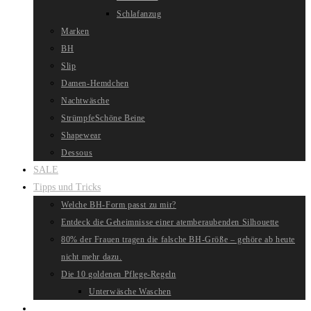
Schlafanzug
Marken
BH
Slip
Damen-Hemdchen
Nachtwäsche
Strümpfe
Schöne Beine
Shapewear
Dessous
SALE
Tipps und Tricks
Welche BH-Form passt zu mir?
Entdeck die Geheimnisse einer atemberaubenden Silhouette
80% der Frauen tragen die falsche BH-Größe – gehöre ab heute
nicht mehr dazu.
Die 10 goldenen Pflege-Regeln
Unterwäsche Waschen
Website-