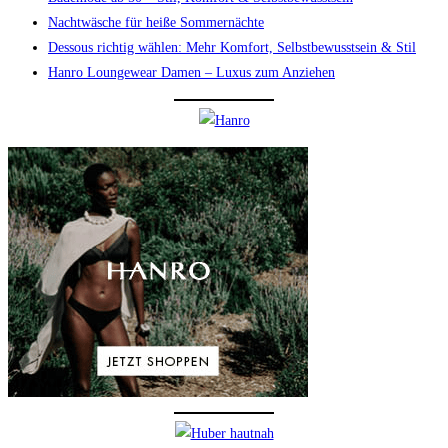
Nachtwäsche für heiße Sommernächte
Dessous richtig wählen: Mehr Komfort, Selbstbewusstsein & Stil
Hanro Loungewear Damen – Luxus zum Anziehen