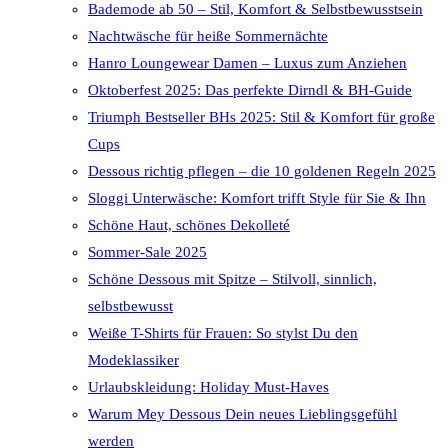
Bademode ab 50 – Stil, Komfort & Selbstbewusstsein
Nachtwäsche für heiße Sommernächte
Hanro Loungewear Damen – Luxus zum Anziehen
Oktoberfest 2025: Das perfekte Dirndl & BH-Guide
Triumph Bestseller BHs 2025: Stil & Komfort für große
Cups
Dessous richtig pflegen – die 10 goldenen Regeln 2025
Sloggi Unterwäsche: Komfort trifft Style für Sie & Ihn
Schöne Haut, schönes Dekolleté
Sommer-Sale 2025
Schöne Dessous mit Spitze – Stilvoll, sinnlich,
selbstbewusst
Weiße T-Shirts für Frauen: So stylst Du den
Modeklassiker
Urlaubskleidung: Holiday Must-Haves
Warum Mey Dessous Dein neues Lieblingsgefühl
werden