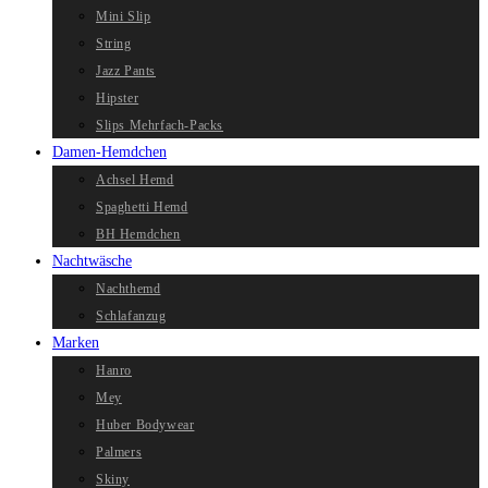
Mini Slip
String
Jazz Pants
Hipster
Slips Mehrfach-Packs
Damen-Hemdchen
Achsel Hemd
Spaghetti Hemd
BH Hemdchen
Nachtwäsche
Nachthemd
Schlafanzug
Marken
Hanro
Mey
Huber Bodywear
Palmers
Skiny