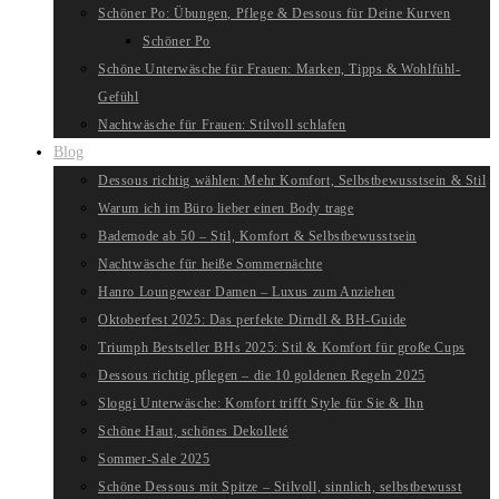
Schöner Po: Übungen, Pflege & Dessous für Deine Kurven
Schöner Po
Schöne Unterwäsche für Frauen: Marken, Tipps & Wohlfühl-
Gefühl
Nachtwäsche für Frauen: Stilvoll schlafen
Blog
Dessous richtig wählen: Mehr Komfort, Selbstbewusstsein & Stil
Warum ich im Büro lieber einen Body trage
Bademode ab 50 – Stil, Komfort & Selbstbewusstsein
Nachtwäsche für heiße Sommernächte
Hanro Loungewear Damen – Luxus zum Anziehen
Oktoberfest 2025: Das perfekte Dirndl & BH-Guide
Triumph Bestseller BHs 2025: Stil & Komfort für große Cups
Dessous richtig pflegen – die 10 goldenen Regeln 2025
Sloggi Unterwäsche: Komfort trifft Style für Sie & Ihn
Schöne Haut, schönes Dekolleté
Sommer-Sale 2025
Schöne Dessous mit Spitze – Stilvoll, sinnlich, selbstbewusst