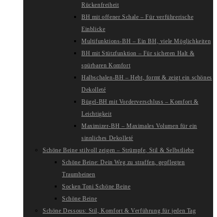
Rückenfreiheit
BH mit offener Schale – Für verführerische
Einblicke
Multifunktions-BH – Ein BH, viele Möglichkeiten
BH mit Stützfunktion – Für sicheren Halt &
spürbaren Komfort
Halbschalen-BH – Hebt, formt & zeigt ein schönes
Dekolleté
Bügel-BH mit Vorderverschluss – Komfort &
Leichtigkeit
Maximizer-BH – Maximales Volumen für ein
sinnliches Dekolleté
Schöne Beine stilvoll zeigen – Strümpfe, Stil & Selbstliebe
Schöne Beine: Dein Weg zu straffen, gepflegten
Traumbeinen
Socken Toni Schöne Beine
Schöne Beine
Schöne Dessous: Stil, Komfort & Verführung für jeden Tag