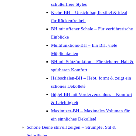
schulterfreie Styles
Klebe-BH – Unsichtbar, flexibel & ideal
für Rückenfreiheit
BH mit offener Schale – Für verführerische
Einblicke
Multifunktions-BH – Ein BH, viele
Möglichkeiten
BH mit Stützfunktion – Für sicheren Halt &
spürbaren Komfort
Halbschalen-BH – Hebt, formt & zeigt ein
schönes Dekolleté
Bügel-BH mit Vorderverschluss – Komfort
& Leichtigkeit
Maximizer-BH – Maximales Volumen für
ein sinnliches Dekolleté
Schöne Beine stilvoll zeigen – Strümpfe, Stil &
Selbstliebe