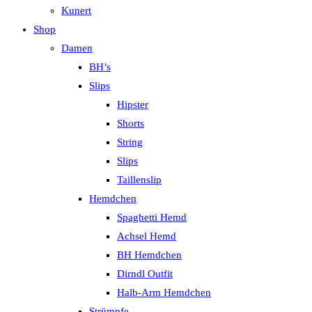
Kunert
Shop
Damen
BH’s
Slips
Hipster
Shorts
String
Slips
Taillenslip
Hemdchen
Spaghetti Hemd
Achsel Hemd
BH Hemdchen
Dirndl Outfit
Halb-Arm Hemdchen
Strümpfe