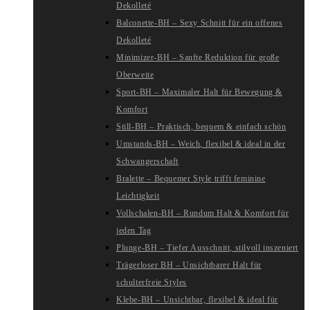
Dekolleté
Balconette-BH – Sexy Schnitt für ein offenes
Dekolleté
Minimizer-BH – Sanfte Reduktion für große
Oberweite
Sport-BH – Maximaler Halt für Bewegung &
Komfort
Still-BH – Praktisch, bequem & einfach schön
Umstands-BH – Weich, flexibel & ideal in der
Schwangerschaft
Bralette – Bequemer Style trifft feminine
Leichtigkeit
Vollschalen-BH – Rundum Halt & Komfort für
jeden Tag
Plunge-BH – Tiefer Ausschnitt, stilvoll inszeniert
Trägerloser BH – Unsichtbarer Halt für
schulterfreie Styles
Klebe-BH – Unsichtbar, flexibel & ideal für