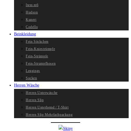
Item m6
Hudson
Kunert
Codello
Beinkleidung
Fein Söckchen
Fein-Kniestrümpfe
Fein-Strümpfe
Fein-Strumpfhosen
Leggings
Socken
Herren Wäsche
Herren Unterwäsche
Herren Slip
Herren Unterhemd / T-Shirt
Herren Slip Mehrfachpackung