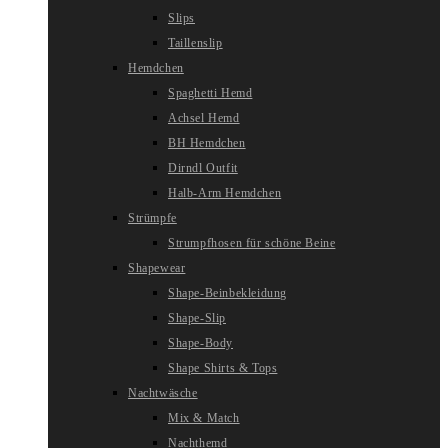
Slips
Taillenslip
Hemdchen
Spaghetti Hemd
Achsel Hemd
BH Hemdchen
Dirndl Outfit
Halb-Arm Hemdchen
Strümpfe
Strumpfhosen für schöne Beine
Shapewear
Shape-Beinbekleidung
Shape-Slip
Shape-Body
Shape Shirts & Tops
Nachtwäsche
Mix & Match
Nachthemd