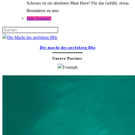
Schwarz ist ein absolutes Must Have! Für das Gefühl, etwas
Besonderes zu sein.
Zum Produkt*
Press
Escape
to
Die macht des perfekten Bhs
close
Unsere Partner
the
search
panel.