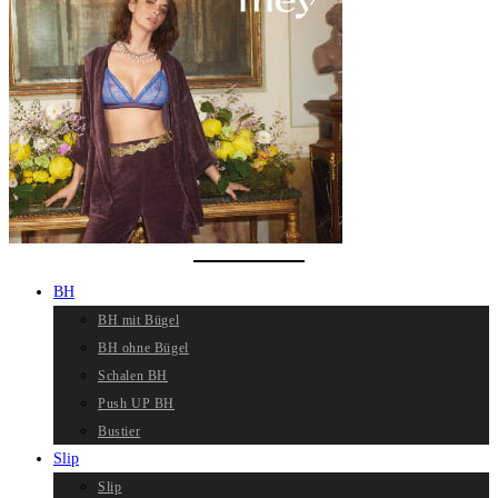
BH
BH mit Bügel
BH ohne Bügel
Schalen BH
Push UP BH
Bustier
Slip
Slip