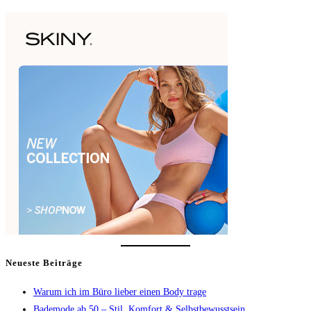
Neueste Beiträge
Warum ich im Büro lieber einen Body trage
Bademode ab 50 – Stil, Komfort & Selbstbewusstsein