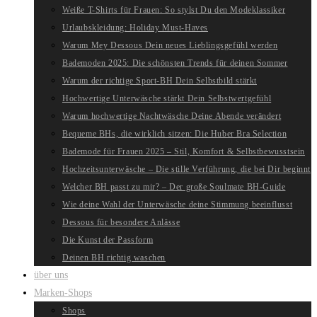
Weiße T-Shirts für Frauen: So stylst Du den Modeklassiker
Urlaubskleidung: Holiday Must-Haves
Warum Mey Dessous Dein neues Lieblingsgefühl werden
Bademoden 2025: Die schönsten Trends für deinen Sommer
Warum der richtige Sport-BH Dein Selbstbild stärkt
Hochwertige Unterwäsche stärkt Dein Selbstwertgefühl
Warum hochwertige Nachtwäsche Deine Abende verändert
Bequeme BHs, die wirklich sitzen: Die Huber Bra Selection
Bademode für Frauen 2025 – Stil, Komfort & Selbstbewusstsein
Hochzeitsunterwäsche – Die stille Verführung, die bei Dir beginnt
Welcher BH passt zu mir? – Der große Soulmate BH-Guide
Wie deine Wahl der Unterwäsche deine Stimmung beeinflusst
Dessous für besondere Anlässe
Die Kunst der Passform
Deinen BH richtig waschen
über uns
Marken-Shops
Shops