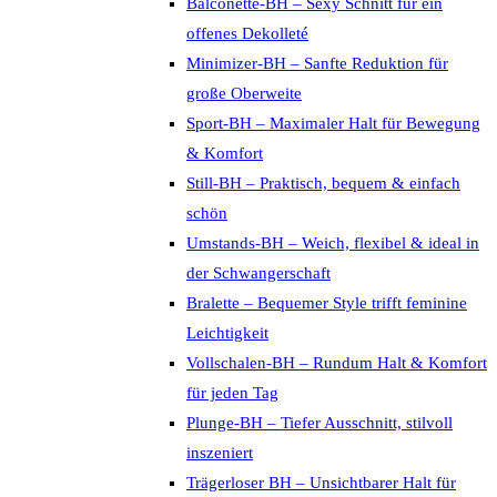
Balconette-BH – Sexy Schnitt für ein
offenes Dekolleté
Minimizer-BH – Sanfte Reduktion für
große Oberweite
Sport-BH – Maximaler Halt für Bewegung
& Komfort
Still-BH – Praktisch, bequem & einfach
schön
Umstands-BH – Weich, flexibel & ideal in
der Schwangerschaft
Bralette – Bequemer Style trifft feminine
Leichtigkeit
Vollschalen-BH – Rundum Halt & Komfort
für jeden Tag
Plunge-BH – Tiefer Ausschnitt, stilvoll
inszeniert
Trägerloser BH – Unsichtbarer Halt für