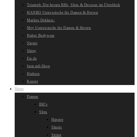
Triumph: Die besten BHs, Slips & Dessous im Überblick
HANRO Unterwäsche für Damen & Herren
Marlies Dekkers:
Mey Unterwäsche für Damen & Herren
Huber Bodywear
Sloggi
Skiny
Eis.de
Item m6-Shop
Hudson
Kunert
Shop
Damen
BH’s
Slips
Hipster
Shorts
String