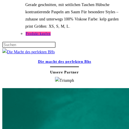
Gerade geschnitten, mit seitlichen Taschen Hübsche
kontrastierende Paspeln am Saum Für besondere Styles –
zuhause und unterwegs 100% Viskose Farbe: kelp garden
print Größen: XS, S, M, L.
Produkt kaufen
Press
Escape
to
Die macht des perfekten Bhs
close
Unsere Partner
the
search
panel.