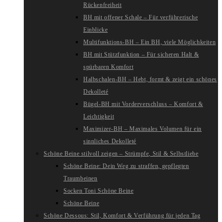
Rückenfreiheit
BH mit offener Schale – Für verführerische
Einblicke
Multifunktions-BH – Ein BH, viele Möglichkeiten
BH mit Stützfunktion – Für sicheren Halt &
spürbaren Komfort
Halbschalen-BH – Hebt, formt & zeigt ein schönes
Dekolleté
Bügel-BH mit Vorderverschluss – Komfort &
Leichtigkeit
Maximizer-BH – Maximales Volumen für ein
sinnliches Dekolleté
Schöne Beine stilvoll zeigen – Strümpfe, Stil & Selbstliebe
Schöne Beine: Dein Weg zu straffen, gepflegten
Traumbeinen
Socken Toni Schöne Beine
Schöne Beine
Schöne Dessous: Stil, Komfort & Verführung für jeden Tag