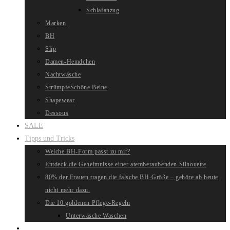
Schlafanzug
Marken
BH
Slip
Damen-Hemdchen
Nachtwäsche
Strümpfe
Schöne Beine
Shapewear
Dessous
SALE
Tipps und Tricks
Welche BH-Form passt zu mir?
Entdeck die Geheimnisse einer atemberaubenden Silhouette
80% der Frauen tragen die falsche BH-Größe – gehöre ab heute
nicht mehr dazu.
Die 10 goldenen Pflege-Regeln
Unterwäsche Waschen
Website-