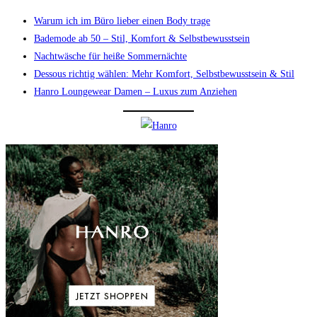
Warum ich im Büro lieber einen Body trage
Bademode ab 50 – Stil, Komfort & Selbstbewusstsein
Nachtwäsche für heiße Sommernächte
Dessous richtig wählen: Mehr Komfort, Selbstbewusstsein & Stil
Hanro Loungewear Damen – Luxus zum Anziehen