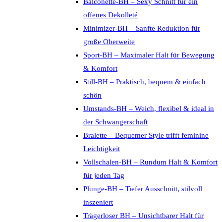
Balconette-BH – Sexy Schnitt für ein
offenes Dekolleté
Minimizer-BH – Sanfte Reduktion für
große Oberweite
Sport-BH – Maximaler Halt für Bewegung
& Komfort
Still-BH – Praktisch, bequem & einfach
schön
Umstands-BH – Weich, flexibel & ideal in
der Schwangerschaft
Bralette – Bequemer Style trifft feminine
Leichtigkeit
Vollschalen-BH – Rundum Halt & Komfort
für jeden Tag
Plunge-BH – Tiefer Ausschnitt, stilvoll
inszeniert
Trägerloser BH – Unsichtbarer Halt für