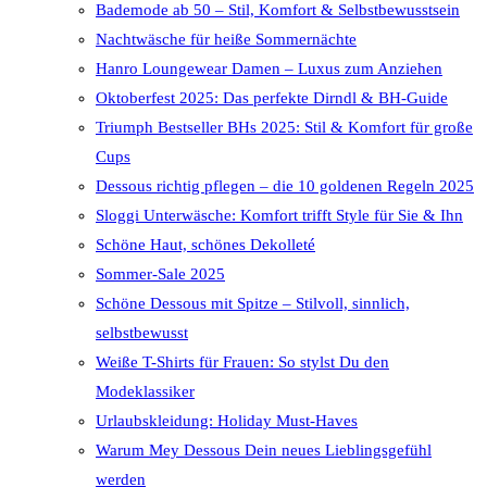
Bademode ab 50 – Stil, Komfort & Selbstbewusstsein
Nachtwäsche für heiße Sommernächte
Hanro Loungewear Damen – Luxus zum Anziehen
Oktoberfest 2025: Das perfekte Dirndl & BH-Guide
Triumph Bestseller BHs 2025: Stil & Komfort für große
Cups
Dessous richtig pflegen – die 10 goldenen Regeln 2025
Sloggi Unterwäsche: Komfort trifft Style für Sie & Ihn
Schöne Haut, schönes Dekolleté
Sommer-Sale 2025
Schöne Dessous mit Spitze – Stilvoll, sinnlich,
selbstbewusst
Weiße T-Shirts für Frauen: So stylst Du den
Modeklassiker
Urlaubskleidung: Holiday Must-Haves
Warum Mey Dessous Dein neues Lieblingsgefühl
werden