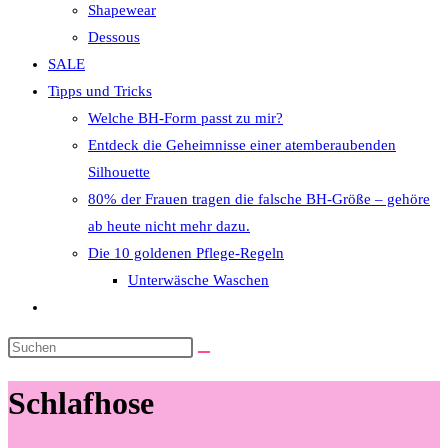
Shapewear
Dessous
SALE
Tipps und Tricks
Welche BH-Form passt zu mir?
Entdeck die Geheimnisse einer atemberaubenden
Silhouette
80% der Frauen tragen die falsche BH-Größe – gehöre
ab heute nicht mehr dazu.
Die 10 goldenen Pflege-Regeln
Unterwäsche Waschen
Website-
Suche
Diese
umschalten
Website
Schlafhose
durchsuchen