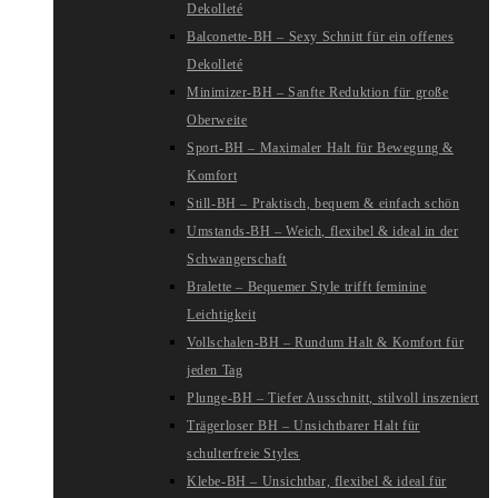
Dekolleté
Balconette-BH – Sexy Schnitt für ein offenes
Dekolleté
Minimizer-BH – Sanfte Reduktion für große
Oberweite
Sport-BH – Maximaler Halt für Bewegung &
Komfort
Still-BH – Praktisch, bequem & einfach schön
Umstands-BH – Weich, flexibel & ideal in der
Schwangerschaft
Bralette – Bequemer Style trifft feminine
Leichtigkeit
Vollschalen-BH – Rundum Halt & Komfort für
jeden Tag
Plunge-BH – Tiefer Ausschnitt, stilvoll inszeniert
Trägerloser BH – Unsichtbarer Halt für
schulterfreie Styles
Klebe-BH – Unsichtbar, flexibel & ideal für