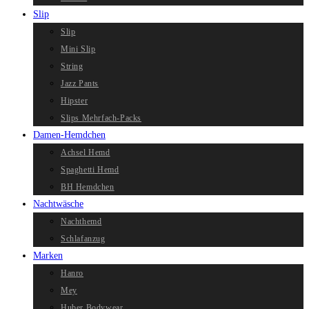
Slip
Slip
Mini Slip
String
Jazz Pants
Hipster
Slips Mehrfach-Packs
Damen-Hemdchen
Achsel Hemd
Spaghetti Hemd
BH Hemdchen
Nachtwäsche
Nachthemd
Schlafanzug
Marken
Hanro
Mey
Huber Bodywear