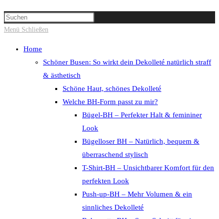
Suche
Press
umschalten
Escape
Menü
Schließen
to
Home
close
Schöner Busen: So wirkt dein Dekolleté natürlich straff
the
& ästhetisch
search
Schöne Haut, schönes Dekolleté
panel.
Welche BH-Form passt zu mir?
Bügel-BH – Perfekter Halt & femininer
Look
Bügelloser BH – Natürlich, bequem &
überraschend stylisch
T-Shirt-BH – Unsichtbarer Komfort für den
perfekten Look
Push-up-BH – Mehr Volumen & ein
sinnliches Dekolleté