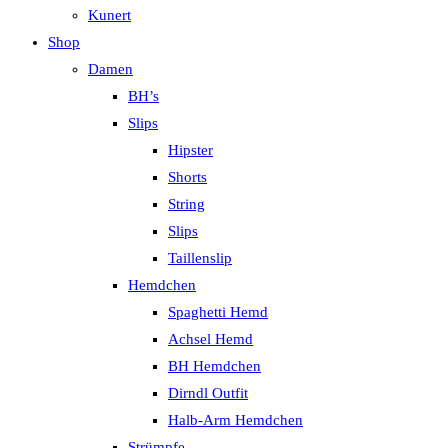
Kunert
Shop
Damen
BH’s
Slips
Hipster
Shorts
String
Slips
Taillenslip
Hemdchen
Spaghetti Hemd
Achsel Hemd
BH Hemdchen
Dirndl Outfit
Halb-Arm Hemdchen
Strümpfe