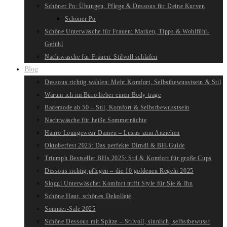
Schöner Po: Übungen, Pflege & Dessous für Deine Kurven
Schöner Po
Schöne Unterwäsche für Frauen: Marken, Tipps & Wohlfühl-
Gefühl
Nachtwäsche für Frauen: Stilvoll schlafen
Blog
Dessous richtig wählen: Mehr Komfort, Selbstbewusstsein & Stil
Warum ich im Büro lieber einen Body trage
Bademode ab 50 – Stil, Komfort & Selbstbewusstsein
Nachtwäsche für heiße Sommernächte
Hanro Loungewear Damen – Luxus zum Anziehen
Oktoberfest 2025: Das perfekte Dirndl & BH-Guide
Triumph Bestseller BHs 2025: Stil & Komfort für große Cups
Dessous richtig pflegen – die 10 goldenen Regeln 2025
Sloggi Unterwäsche: Komfort trifft Style für Sie & Ihn
Schöne Haut, schönes Dekolleté
Sommer-Sale 2025
Schöne Dessous mit Spitze – Stilvoll, sinnlich, selbstbewusst