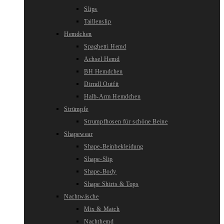
Slips
Taillenslip
Hemdchen
Spaghetti Hemd
Achsel Hemd
BH Hemdchen
Dirndl Outfit
Halb-Arm Hemdchen
Strümpfe
Strumpfhosen für schöne Beine
Shapewear
Shape-Beinbekleidung
Shape-Slip
Shape-Body
Shape Shirts & Tops
Nachtwäsche
Mix & Match
Nachthemd