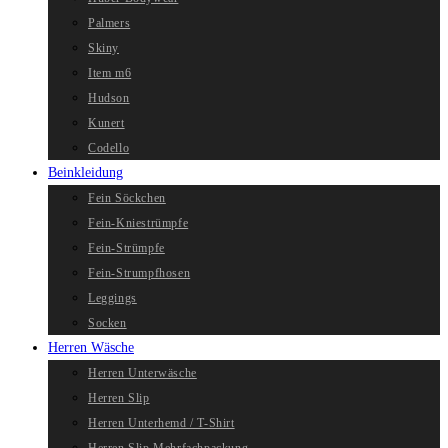
Palmers
Skiny
Item m6
Hudson
Kunert
Codello
Beinkleidung
Fein Söckchen
Fein-Kniestrümpfe
Fein-Strümpfe
Fein-Strumpfhosen
Leggings
Socken
Herren Wäsche
Herren Unterwäsche
Herren Slip
Herren Unterhemd / T-Shirt