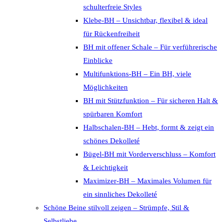
schulterfreie Styles
Klebe-BH – Unsichtbar, flexibel & ideal
für Rückenfreiheit
BH mit offener Schale – Für verführerische
Einblicke
Multifunktions-BH – Ein BH, viele
Möglichkeiten
BH mit Stützfunktion – Für sicheren Halt &
spürbaren Komfort
Halbschalen-BH – Hebt, formt & zeigt ein
schönes Dekolleté
Bügel-BH mit Vorderverschluss – Komfort
& Leichtigkeit
Maximizer-BH – Maximales Volumen für
ein sinnliches Dekolleté
Schöne Beine stilvoll zeigen – Strümpfe, Stil &
Selbstliebe