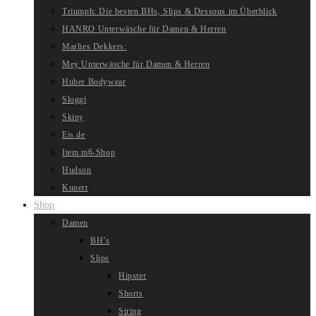
Triumph: Die besten BHs, Slips & Dessous im Überblick
HANRO Unterwäsche für Damen & Herren
Marlies Dekkers:
Mey Unterwäsche für Damen & Herren
Huber Bodywear
Sloggi
Skiny
Eis.de
Item m6-Shop
Hudson
Kunert
Shop
Damen
BH’s
Slips
Hipster
Shorts
String