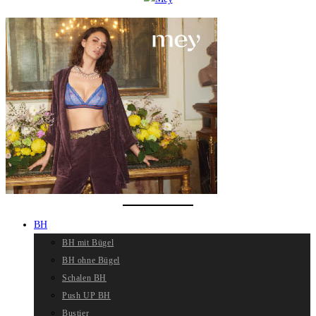
BH
BH mit Bügel
BH ohne Bügel
Schalen BH
Push UP BH
Bustier