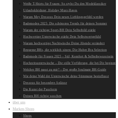
Weiße T-Shirts für Frauen: So stylst Du den Modeklassiker
Urlaubskleidung: Holiday Must-Haves
Warum Mey Dessous Dein neues Lieblingsgefühl werden
Bademoden 2025: Die schönsten Trends für deinen Sommer
Warum der richtige Sport-BH Dein Selbstbild stärkt
Hochwertige Unterwäsche stärkt Dein Selbstwertgefühl
Warum hochwertige Nachtwäsche Deine Abende verändert
Bequeme BHs, die wirklich sitzen: Die Huber Bra Selection
Bademode für Frauen 2025 – Stil, Komfort & Selbstbewusstsein
Hochzeitsunterwäsche – Die stille Verführung, die bei Dir beginnt
Welcher BH passt zu mir? – Der große Soulmate BH-Guide
Wie deine Wahl der Unterwäsche deine Stimmung beeinflusst
Dessous für besondere Anlässe
Die Kunst der Passform
Deinen BH richtig waschen
über uns
Marken-Shops
Shops