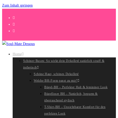
Zum Inhalt springen
Home
Schöner Busen: So wirkt dein Dekolleté natürlich straff &
ästhetisch
Schöne Haut, schönes Dekolleté
Welche BH-Form passt zu mir?
Bügel-BH – Perfekter Halt & femininer Look
Bügelloser BH – Natürlich, bequem &
überraschend stylisch
T-Shirt-BH – Unsichtbarer Komfort für den
perfekten Look