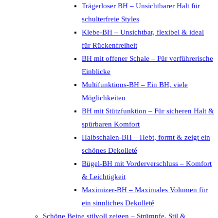
Trägerloser BH – Unsichtbarer Halt für
schulterfreie Styles
Klebe-BH – Unsichtbar, flexibel & ideal
für Rückenfreiheit
BH mit offener Schale – Für verführerische
Einblicke
Multifunktions-BH – Ein BH, viele
Möglichkeiten
BH mit Stützfunktion – Für sicheren Halt &
spürbaren Komfort
Halbschalen-BH – Hebt, formt & zeigt ein
schönes Dekolleté
Bügel-BH mit Vorderverschluss – Komfort
& Leichtigkeit
Maximizer-BH – Maximales Volumen für
ein sinnliches Dekolleté
Schöne Beine stilvoll zeigen – Strümpfe, Stil &