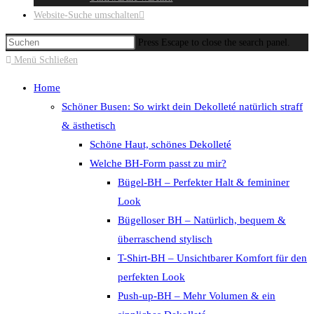
Website-Suche umschalten
Press Escape to close the search panel.
Menü
Schließen
Home
Schöner Busen: So wirkt dein Dekolleté natürlich straff
& ästhetisch
Schöne Haut, schönes Dekolleté
Welche BH-Form passt zu mir?
Bügel-BH – Perfekter Halt & femininer
Look
Bügelloser BH – Natürlich, bequem &
überraschend stylisch
T-Shirt-BH – Unsichtbarer Komfort für den
perfekten Look
Push-up-BH – Mehr Volumen & ein