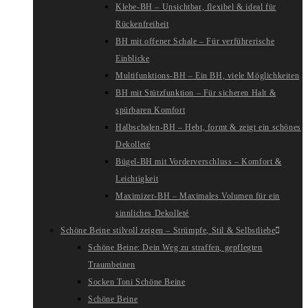
Klebe-BH – Unsichtbar, flexibel & ideal für
Rückenfreiheit
BH mit offener Schale – Für verführerische
Einblicke
Multifunktions-BH – Ein BH, viele Möglichkeiten
BH mit Stützfunktion – Für sicheren Halt &
spürbaren Komfort
Halbschalen-BH – Hebt, formt & zeigt ein schönes
Dekolleté
Bügel-BH mit Vorderverschluss – Komfort &
Leichtigkeit
Maximizer-BH – Maximales Volumen für ein
sinnliches Dekolleté
Schöne Beine stilvoll zeigen – Strümpfe, Stil & Selbstliebe
Schöne Beine: Dein Weg zu straffen, gepflegten
Traumbeinen
Socken Toni Schöne Beine
Schöne Beine