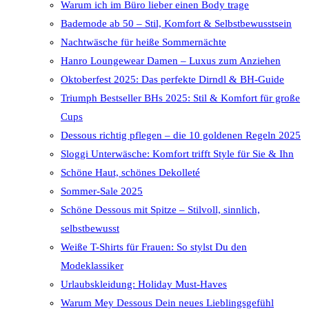
Warum ich im Büro lieber einen Body trage
Bademode ab 50 – Stil, Komfort & Selbstbewusstsein
Nachtwäsche für heiße Sommernächte
Hanro Loungewear Damen – Luxus zum Anziehen
Oktoberfest 2025: Das perfekte Dirndl & BH-Guide
Triumph Bestseller BHs 2025: Stil & Komfort für große
Cups
Dessous richtig pflegen – die 10 goldenen Regeln 2025
Sloggi Unterwäsche: Komfort trifft Style für Sie & Ihn
Schöne Haut, schönes Dekolleté
Sommer-Sale 2025
Schöne Dessous mit Spitze – Stilvoll, sinnlich,
selbstbewusst
Weiße T-Shirts für Frauen: So stylst Du den
Modeklassiker
Urlaubskleidung: Holiday Must-Haves
Warum Mey Dessous Dein neues Lieblingsgefühl