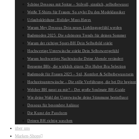
Schöne Dessous mit Spitze – Stilvoll, sinnlich, selbstbewusst
Weiße T-Shirts für Frauen: So stylst Du den Modeklassiker
Urlaubskleidung: Holiday Must-Haves
Warum Mey Dessous Dein neues Lieblingsgefühl werden
Bademoden 2025: Die schönsten Trends für deinen Sommer
Warum der richtige Sport-BH Dein Selbstbild stärkt
Hochwertige Unterwäsche stärkt Dein Selbstwertgefühl
Warum hochwertige Nachtwäsche Deine Abende verändert
Bequeme BHs, die wirklich sitzen: Die Huber Bra Selection
Bademode für Frauen 2025 – Stil, Komfort & Selbstbewusstsein
Hochzeitsunterwäsche – Die stille Verführung, die bei Dir beginnt
Welcher BH passt zu mir? – Der große Soulmate BH-Guide
Wie deine Wahl der Unterwäsche deine Stimmung beeinflusst
Dessous für besondere Anlässe
Die Kunst der Passform
Deinen BH richtig waschen
über uns
Marken-Shops