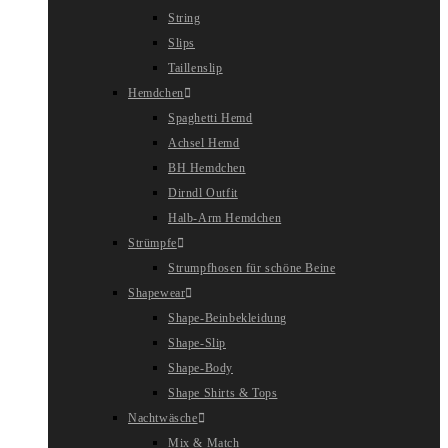
String
Slips
Taillenslip
Hemdchen
Spaghetti Hemd
Achsel Hemd
BH Hemdchen
Dirndl Outfit
Halb-Arm Hemdchen
Strümpfe
Strumpfhosen für schöne Beine
Shapewear
Shape-Beinbekleidung
Shape-Slip
Shape-Body
Shape Shirts & Tops
Nachtwäsche
Mix & Match