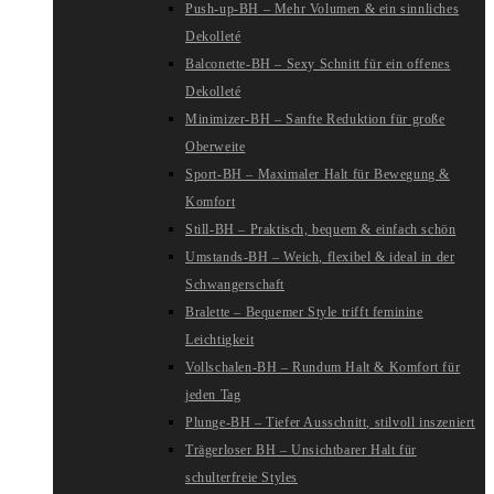
Push-up-BH – Mehr Volumen & ein sinnliches
Dekolleté
Balconette-BH – Sexy Schnitt für ein offenes
Dekolleté
Minimizer-BH – Sanfte Reduktion für große
Oberweite
Sport-BH – Maximaler Halt für Bewegung &
Komfort
Still-BH – Praktisch, bequem & einfach schön
Umstands-BH – Weich, flexibel & ideal in der
Schwangerschaft
Bralette – Bequemer Style trifft feminine
Leichtigkeit
Vollschalen-BH – Rundum Halt & Komfort für
jeden Tag
Plunge-BH – Tiefer Ausschnitt, stilvoll inszeniert
Trägerloser BH – Unsichtbarer Halt für
schulterfreie Styles