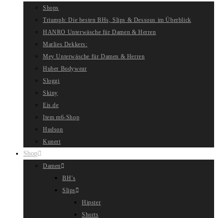
Shops
Triumph: Die besten BHs, Slips & Dessous im Überblick
HANRO Unterwäsche für Damen & Herren
Marlies Dekkers:
Mey Unterwäsche für Damen & Herren
Huber Bodywear
Sloggi
Skiny
Eis.de
Item m6-Shop
Hudson
Kunert
Shop
Damen
BH’s
Slips
Hipster
Shorts