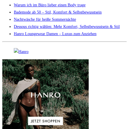
Warum ich im Büro lieber einen Body trage
Bademode ab 50 – Stil, Komfort & Selbstbewusstsein
Nachtwäsche für heiße Sommernächte
Dessous richtig wählen: Mehr Komfort, Selbstbewusstsein & Stil
Hanro Loungewear Damen – Luxus zum Anziehen