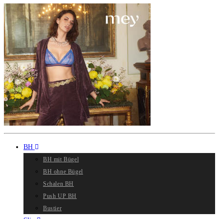
BH
BH mit Bügel
BH ohne Bügel
Schalen BH
Push UP BH
Bustier