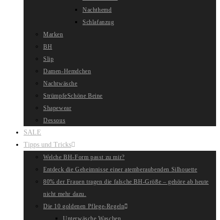
Nachthemd
Schlafanzug
Marken
BH
Slip
Damen-Hemdchen
Nachtwäsche
Strümpfe
Schöne Beine
Shapewear
Dessous
SALE
Tipps und Tricks
Welche BH-Form passt zu mir?
Entdeck die Geheimnisse einer atemberaubenden Silhouette
80% der Frauen tragen die falsche BH-Größe – gehöre ab heute
nicht mehr dazu.
Die 10 goldenen Pflege-Regeln
Unterwäsche Waschen