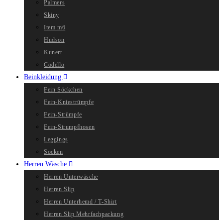
Palmers
Skiny
Item m6
Hudson
Kunert
Codello
Beinkleidung
Fein Söckchen
Fein-Kniestrümpfe
Fein-Strümpfe
Fein-Strumpfhosen
Leggings
Socken
Herren Wäsche
Herren Unterwäsche
Herren Slip
Herren Unterhemd / T-Shirt
Herren Slip Mehrfachpackung