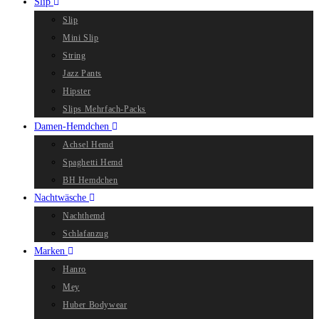
Slip
Slip
Mini Slip
String
Jazz Pants
Hipster
Slips Mehrfach-Packs
Damen-Hemdchen
Achsel Hemd
Spaghetti Hemd
BH Hemdchen
Nachtwäsche
Nachthemd
Schlafanzug
Marken
Hanro
Mey
Huber Bodywear