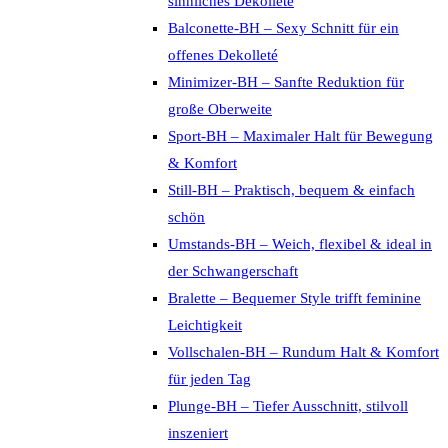
sinnliches Dekolleté
Balconette-BH – Sexy Schnitt für ein
offenes Dekolleté
Minimizer-BH – Sanfte Reduktion für
große Oberweite
Sport-BH – Maximaler Halt für Bewegung
& Komfort
Still-BH – Praktisch, bequem & einfach
schön
Umstands-BH – Weich, flexibel & ideal in
der Schwangerschaft
Bralette – Bequemer Style trifft feminine
Leichtigkeit
Vollschalen-BH – Rundum Halt & Komfort
für jeden Tag
Plunge-BH – Tiefer Ausschnitt, stilvoll
inszeniert