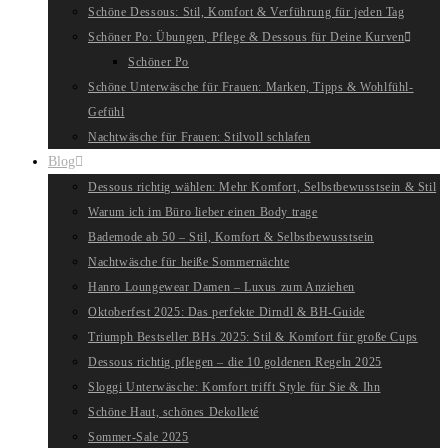
Schöne Dessous: Stil, Komfort & Verführung für jeden Tag
Schöner Po: Übungen, Pflege & Dessous für Deine Kurven
Schöner Po
Schöne Unterwäsche für Frauen: Marken, Tipps & Wohlfühl-
Gefühl
Nachtwäsche für Frauen: Stilvoll schlafen
Blog
Dessous richtig wählen: Mehr Komfort, Selbstbewusstsein & Stil
Warum ich im Büro lieber einen Body trage
Bademode ab 50 – Stil, Komfort & Selbstbewusstsein
Nachtwäsche für heiße Sommernächte
Hanro Loungewear Damen – Luxus zum Anziehen
Oktoberfest 2025: Das perfekte Dirndl & BH-Guide
Triumph Bestseller BHs 2025: Stil & Komfort für große Cups
Dessous richtig pflegen – die 10 goldenen Regeln 2025
Sloggi Unterwäsche: Komfort trifft Style für Sie & Ihn
Schöne Haut, schönes Dekolleté
Sommer-Sale 2025