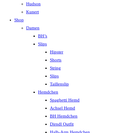
Hudson
Kunert
Shop
Damen
BH’s
Slips
Hipster
Shorts
String
Slips
Taillenslip
Hemdchen
Spaghetti Hemd
Achsel Hemd
BH Hemdchen
Dirndl Outfit
Halb-Arm Hemdchen