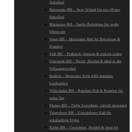
Dekolleté
Balconette-BH – Sexy Schnitt für ein offenes
Dekolleté
Minimizer-BH – Sanfte Reduktion für große
Oberweite
Sport-BH – Maximaler Halt für Bewegung &
Komfort
Still-BH – Praktisch, bequem & einfach schön
Umstands-BH – Weich, flexibel & ideal in der
Schwangerschaft
Bralette – Bequemer Style trifft feminine
Leichtigkeit
Vollschalen-BH – Rundum Halt & Komfort für
jeden Tag
Plunge-BH – Tiefer Ausschnitt, stilvoll inszeniert
Trägerloser BH – Unsichtbarer Halt für
schulterfreie Styles
Klebe-BH – Unsichtbar, flexibel & ideal für