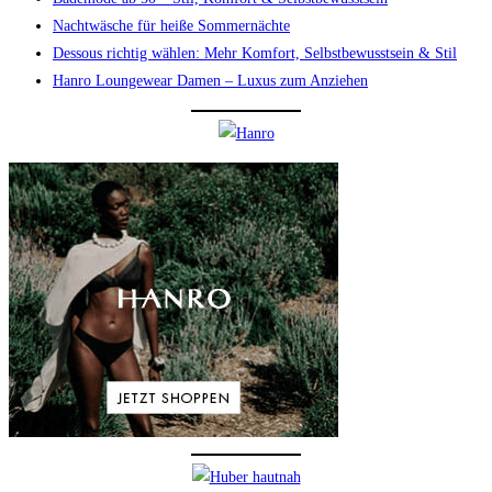
Nachtwäsche für heiße Sommernächte
Dessous richtig wählen: Mehr Komfort, Selbstbewusstsein & Stil
Hanro Loungewear Damen – Luxus zum Anziehen