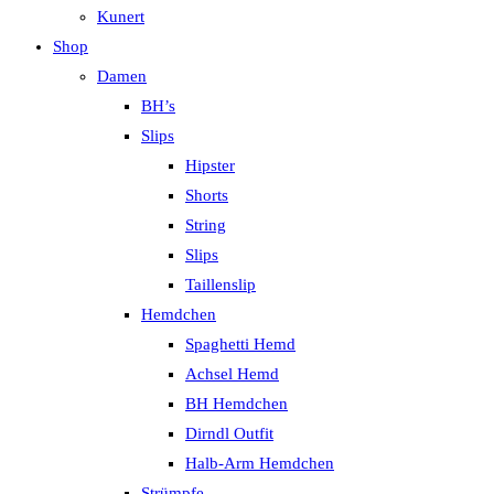
Kunert
Shop
Damen
BH’s
Slips
Hipster
Shorts
String
Slips
Taillenslip
Hemdchen
Spaghetti Hemd
Achsel Hemd
BH Hemdchen
Dirndl Outfit
Halb-Arm Hemdchen
Strümpfe