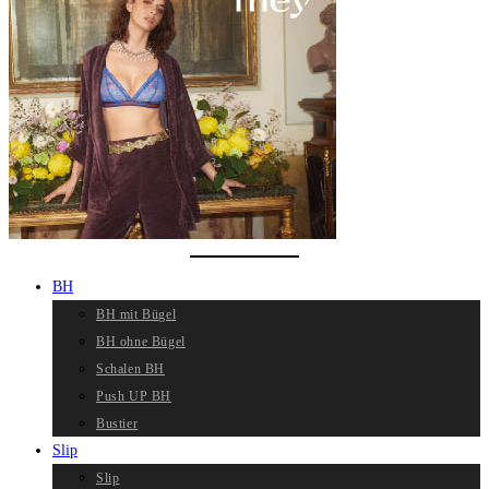
BH
BH mit Bügel
BH ohne Bügel
Schalen BH
Push UP BH
Bustier
Slip
Slip