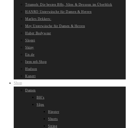
Triumph: Die besten BHs, Slips & Dessous im Überblick
HANRO Unterwäsche für Damen & Herren
Marlies Dekkers:
Mey Unterwäsche für Damen & Herren
Huber Bodywear
Sloggi
Skiny
Eis.de
Item m6-Shop
Hudson
Kunert
Shop
Damen
BH’s
Slips
Hipster
Shorts
String