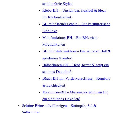
schulterfreie Styles
Klebe-BH – Unsichtbar, flexibel & ideal
für Rückenfreiheit
BH mit offener Schale – Für verführerische
Einblicke
Multifunktions-BH – Ein BH, viele
Möglichkeiten
BH mit Stützfunktion – Für sicheren Halt &
spürbaren Komfort
Halbschalen-BH – Hebt, formt & zeigt ein
schönes Dekolleté
Bügel-BH mit Vorderverschluss – Komfort
& Leichtigkeit
Maximizer-BH – Maximales Volumen für
ein sinnliches Dekolleté
Schöne Beine stilvoll zeigen – Strümpfe, Stil &
Selbstliebe