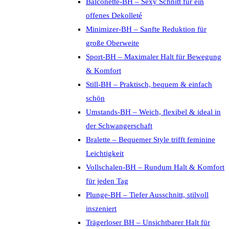
Balconette-BH – Sexy Schnitt für ein
offenes Dekolleté
Minimizer-BH – Sanfte Reduktion für
große Oberweite
Sport-BH – Maximaler Halt für Bewegung
& Komfort
Still-BH – Praktisch, bequem & einfach
schön
Umstands-BH – Weich, flexibel & ideal in
der Schwangerschaft
Bralette – Bequemer Style trifft feminine
Leichtigkeit
Vollschalen-BH – Rundum Halt & Komfort
für jeden Tag
Plunge-BH – Tiefer Ausschnitt, stilvoll
inszeniert
Trägerloser BH – Unsichtbarer Halt für