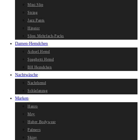
Mini Slip
String
Jazz Pants
Hipster
Slips Mehrfach-Packs
Damen-Hemdchen
Achsel Hemd
Spaghetti Hemd
BH Hemdchen
Nachtwäsche
Nachthemd
Schlafanzug
Marken
Hanro
Mey
Huber Bodywear
Palmers
Skiny