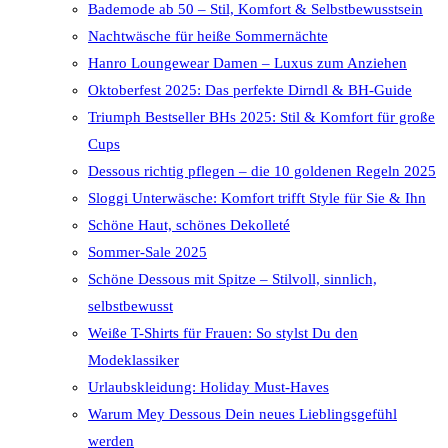
Bademode ab 50 – Stil, Komfort & Selbstbewusstsein
Nachtwäsche für heiße Sommernächte
Hanro Loungewear Damen – Luxus zum Anziehen
Oktoberfest 2025: Das perfekte Dirndl & BH-Guide
Triumph Bestseller BHs 2025: Stil & Komfort für große
Cups
Dessous richtig pflegen – die 10 goldenen Regeln 2025
Sloggi Unterwäsche: Komfort trifft Style für Sie & Ihn
Schöne Haut, schönes Dekolleté
Sommer-Sale 2025
Schöne Dessous mit Spitze – Stilvoll, sinnlich,
selbstbewusst
Weiße T-Shirts für Frauen: So stylst Du den
Modeklassiker
Urlaubskleidung: Holiday Must-Haves
Warum Mey Dessous Dein neues Lieblingsgefühl
werden