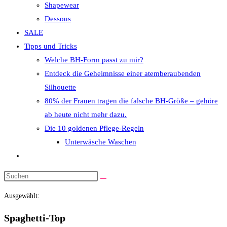
Shapewear
Dessous
SALE
Tipps und Tricks
Welche BH-Form passt zu mir?
Entdeck die Geheimnisse einer atemberaubenden
Silhouette
80% der Frauen tragen die falsche BH-Größe – gehöre
ab heute nicht mehr dazu.
Die 10 goldenen Pflege-Regeln
Unterwäsche Waschen
Website-
Suche
Diese
umschalten
Website
Ausgewählt:
durchsuchen
Spaghetti-Top