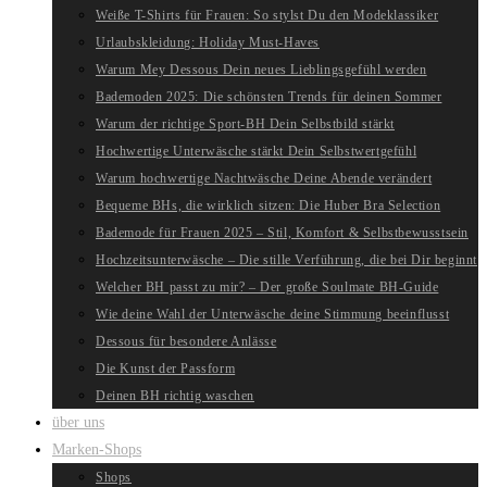
Weiße T-Shirts für Frauen: So stylst Du den Modeklassiker
Urlaubskleidung: Holiday Must-Haves
Warum Mey Dessous Dein neues Lieblingsgefühl werden
Bademoden 2025: Die schönsten Trends für deinen Sommer
Warum der richtige Sport-BH Dein Selbstbild stärkt
Hochwertige Unterwäsche stärkt Dein Selbstwertgefühl
Warum hochwertige Nachtwäsche Deine Abende verändert
Bequeme BHs, die wirklich sitzen: Die Huber Bra Selection
Bademode für Frauen 2025 – Stil, Komfort & Selbstbewusstsein
Hochzeitsunterwäsche – Die stille Verführung, die bei Dir beginnt
Welcher BH passt zu mir? – Der große Soulmate BH-Guide
Wie deine Wahl der Unterwäsche deine Stimmung beeinflusst
Dessous für besondere Anlässe
Die Kunst der Passform
Deinen BH richtig waschen
über uns
Marken-Shops
Shops