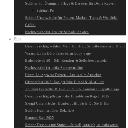
Schöner Po: Übungen, Pflege & Dessous für Deine Kurven
Schöner Po
Schöne Unterwäsche für Frauen: Marken, Tipps & Wohlfühl-
Gefühl
Nachtwäsche für Frauen: Stilvoll schlafen
Blog
Dessous richtig wählen: Mehr Komfort, Selbstbewusstsein & Stil
Warum ich im Büro lieber einen Body trage
Bademode ab 50 – Stil, Komfort & Selbstbewusstsein
Nachtwäsche für heiße Sommernächte
Hanro Loungewear Damen – Luxus zum Anziehen
Oktoberfest 2025: Das perfekte Dirndl & BH-Guide
Triumph Bestseller BHs 2025: Stil & Komfort für große Cups
Dessous richtig pflegen – die 10 goldenen Regeln 2025
Sloggi Unterwäsche: Komfort trifft Style für Sie & Ihn
Schöne Haut, schönes Dekolleté
Sommer-Sale 2025
Schöne Dessous mit Spitze – Stilvoll, sinnlich, selbstbewusst