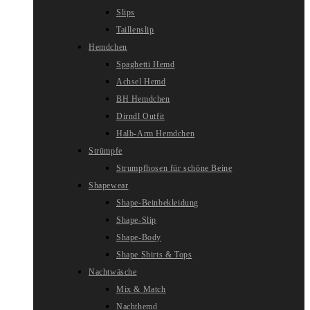
Slips
Taillenslip
Hemdchen
Spaghetti Hemd
Achsel Hemd
BH Hemdchen
Dirndl Outfit
Halb-Arm Hemdchen
Strümpfe
Strumpfhosen für schöne Beine
Shapewear
Shape-Beinbekleidung
Shape-Slip
Shape-Body
Shape Shirts & Tops
Nachtwäsche
Mix & Match
Nachthemd