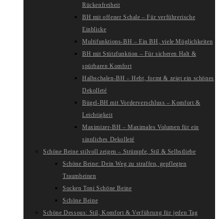
Rückenfreiheit
BH mit offener Schale – Für verführerische
Einblicke
Multifunktions-BH – Ein BH, viele Möglichkeiten
BH mit Stützfunktion – Für sicheren Halt &
spürbaren Komfort
Halbschalen-BH – Hebt, formt & zeigt ein schönes
Dekolleté
Bügel-BH mit Vorderverschluss – Komfort &
Leichtigkeit
Maximizer-BH – Maximales Volumen für ein
sinnliches Dekolleté
Schöne Beine stilvoll zeigen – Strümpfe, Stil & Selbstliebe
Schöne Beine: Dein Weg zu straffen, gepflegten
Traumbeinen
Socken Toni Schöne Beine
Schöne Beine
Schöne Dessous: Stil, Komfort & Verführung für jeden Tag