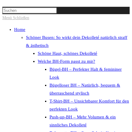
Suche
Press
umschalten
Escape
Menü
Schließen
to
Home
close
Schöner Busen: So wirkt dein Dekolleté natürlich straff
the
& ästhetisch
search
Schöne Haut, schönes Dekolleté
panel.
Welche BH-Form passt zu mir?
Bügel-BH – Perfekter Halt & femininer
Look
Bügelloser BH – Natürlich, bequem &
überraschend stylisch
T-Shirt-BH – Unsichtbarer Komfort für den
perfekten Look
Push-up-BH – Mehr Volumen & ein
sinnliches Dekolleté