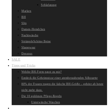
Schlafanzug
Marken
BH
Slip
Damen-Hemdchen
Nachtwäsche
Strümpfe
Schöne Beine
Shapewear
Dessous
SALE
Tipps und Tricks
Welche BH-Form passt zu mir?
Entdeck die Geheimnisse einer atemberaubenden Silhouette
80% der Frauen tragen die falsche BH-Größe – gehöre ab heute
nicht mehr dazu.
Die 10 goldenen Pflege-Regeln
Unterwäsche Waschen
Website-