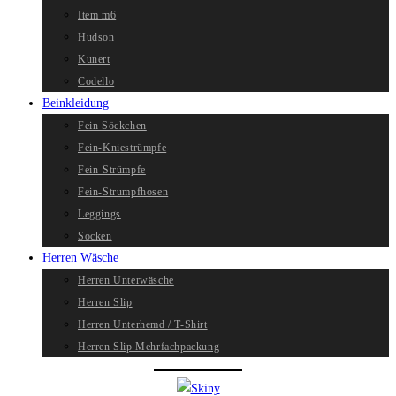
Item m6
Hudson
Kunert
Codello
Beinkleidung
Fein Söckchen
Fein-Kniestrümpfe
Fein-Strümpfe
Fein-Strumpfhosen
Leggings
Socken
Herren Wäsche
Herren Unterwäsche
Herren Slip
Herren Unterhemd / T-Shirt
Herren Slip Mehrfachpackung