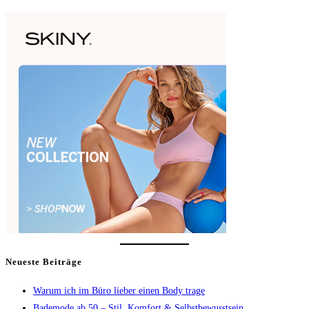
Neueste Beiträge
Warum ich im Büro lieber einen Body trage
Bademode ab 50 – Stil, Komfort & Selbstbewusstsein