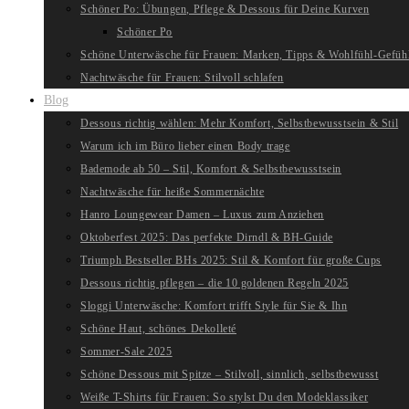
Schöner Po: Übungen, Pflege & Dessous für Deine Kurven
Schöner Po
Schöne Unterwäsche für Frauen: Marken, Tipps & Wohlfühl-Gefüh
Nachtwäsche für Frauen: Stilvoll schlafen
Blog
Dessous richtig wählen: Mehr Komfort, Selbstbewusstsein & Stil
Warum ich im Büro lieber einen Body trage
Bademode ab 50 – Stil, Komfort & Selbstbewusstsein
Nachtwäsche für heiße Sommernächte
Hanro Loungewear Damen – Luxus zum Anziehen
Oktoberfest 2025: Das perfekte Dirndl & BH-Guide
Triumph Bestseller BHs 2025: Stil & Komfort für große Cups
Dessous richtig pflegen – die 10 goldenen Regeln 2025
Sloggi Unterwäsche: Komfort trifft Style für Sie & Ihn
Schöne Haut, schönes Dekolleté
Sommer-Sale 2025
Schöne Dessous mit Spitze – Stilvoll, sinnlich, selbstbewusst
Weiße T-Shirts für Frauen: So stylst Du den Modeklassiker