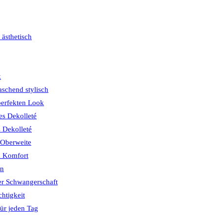
 ästhetisch
k
schend stylisch
perfekten Look
s Dekolleté
s Dekolleté
 Oberweite
& Komfort
ön
er Schwangerschaft
chtigkeit
ür jeden Tag