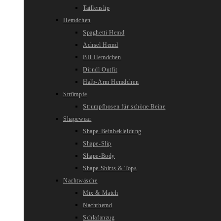
Taillenslip
Hemdchen
Spaghetti Hemd
Achsel Hemd
BH Hemdchen
Dirndl Outfit
Halb-Arm Hemdchen
Strümpfe
Strumpfhosen für schöne Beine
Shapewear
Shape-Beinbekleidung
Shape-Slip
Shape-Body
Shape Shirts & Tops
Nachtwäsche
Mix & Match
Nachthemd
Schlafanzug