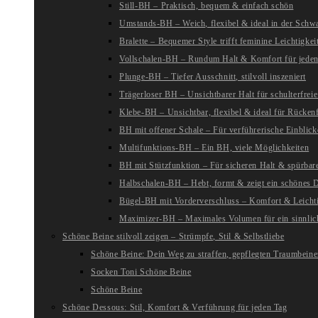
Still-BH – Praktisch, bequem & einfach schön
Umstands-BH – Weich, flexibel & ideal in der Schw
Bralette – Bequemer Style trifft feminine Leichtigkei
Vollschalen-BH – Rundum Halt & Komfort für jeden
Plunge-BH – Tiefer Ausschnitt, stilvoll inszeniert
Trägerloser BH – Unsichtbarer Halt für schulterfreie
Klebe-BH – Unsichtbar, flexibel & ideal für Rückenf
BH mit offener Schale – Für verführerische Einblick
Multifunktions-BH – Ein BH, viele Möglichkeiten
BH mit Stützfunktion – Für sicheren Halt & spürba
Halbschalen-BH – Hebt, formt & zeigt ein schönes D
Bügel-BH mit Vorderverschluss – Komfort & Leichti
Maximizer-BH – Maximales Volumen für ein sinnlic
Schöne Beine stilvoll zeigen – Strümpfe, Stil & Selbstliebe
Schöne Beine: Dein Weg zu straffen, gepflegten Traumbein
Socken Toni Schöne Beine
Schöne Beine
Schöne Dessous: Stil, Komfort & Verführung für jeden Tag