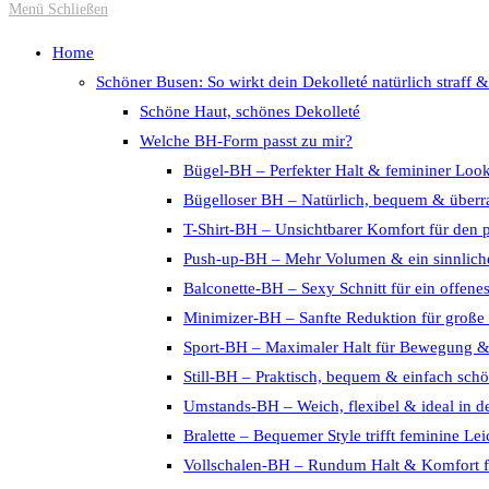
Escape
Menü
Schließen
to
Home
close
Schöner Busen: So wirkt dein Dekolleté natürlich straff &
the
Schöne Haut, schönes Dekolleté
search
Welche BH-Form passt zu mir?
panel.
Bügel-BH – Perfekter Halt & femininer Loo
Bügelloser BH – Natürlich, bequem & überra
T-Shirt-BH – Unsichtbarer Komfort für den 
Push-up-BH – Mehr Volumen & ein sinnliche
Balconette-BH – Sexy Schnitt für ein offene
Minimizer-BH – Sanfte Reduktion für große
Sport-BH – Maximaler Halt für Bewegung 
Still-BH – Praktisch, bequem & einfach sch
Umstands-BH – Weich, flexibel & ideal in d
Bralette – Bequemer Style trifft feminine Lei
Vollschalen-BH – Rundum Halt & Komfort f