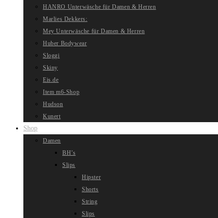
HANRO Unterwäsche für Damen & Herren
Marlies Dekkers:
Mey Unterwäsche für Damen & Herren
Huber Bodywear
Sloggi
Skiny
Eis.de
Item m6-Shop
Hudson
Kunert
Shop
Damen
BH’s
Slips
Hipster
Shorts
String
Slips