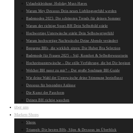
Urlaubskleidung: Holiday Must-Haves
Warum Mey Dessous Dein neues Lieblingsgefühl werden
Bademoden 2025: Die schönsten Trends für deinen Sommer
Warum der richtige Sport-BH Dein Selbstbild stärkt
Hochwertige Unterwäsche stärkt Dein Selbstwertgefühl
Warum hochwertige Nachtwäsche Deine Abende verändert
Bequeme BHs, die wirklich sitzen: Die Huber Bra Selection
Bademode für Frauen 2025 – Stil, Komfort & Selbstbewusstsein
Hochzeitsunterwäsche – Die stille Verführung, die bei Dir beginnt
Welcher BH passt zu mir? – Der große Soulmate BH-Guide
Wie deine Wahl der Unterwäsche deine Stimmung beeinflusst
Dessous für besondere Anlässe
Die Kunst der Passform
Deinen BH richtig waschen
über uns
Marken-Shops
Shops
Triumph: Die besten BHs, Slips & Dessous im Überblick