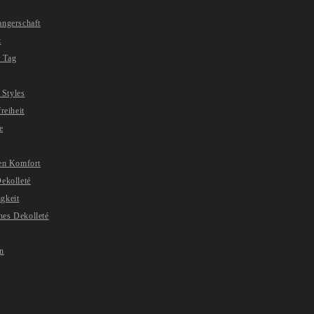
angerschaft
t
 Tag
 Styles
reiheit
e
ren Komfort
ekolleté
gkeit
hes Dekolleté
en