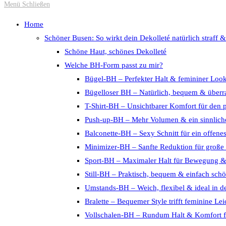
Escape
Menü
Schließen
to
Home
close
Schöner Busen: So wirkt dein Dekolleté natürlich straff &
the
Schöne Haut, schönes Dekolleté
search
Welche BH-Form passt zu mir?
panel.
Bügel-BH – Perfekter Halt & femininer Loo
Bügelloser BH – Natürlich, bequem & überra
T-Shirt-BH – Unsichtbarer Komfort für den 
Push-up-BH – Mehr Volumen & ein sinnliche
Balconette-BH – Sexy Schnitt für ein offene
Minimizer-BH – Sanfte Reduktion für große
Sport-BH – Maximaler Halt für Bewegung 
Still-BH – Praktisch, bequem & einfach sch
Umstands-BH – Weich, flexibel & ideal in d
Bralette – Bequemer Style trifft feminine Lei
Vollschalen-BH – Rundum Halt & Komfort f