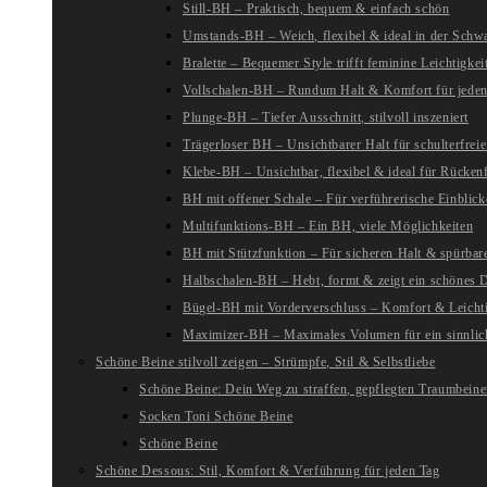
Still-BH – Praktisch, bequem & einfach schön
Umstands-BH – Weich, flexibel & ideal in der Schw
Bralette – Bequemer Style trifft feminine Leichtigkei
Vollschalen-BH – Rundum Halt & Komfort für jeden
Plunge-BH – Tiefer Ausschnitt, stilvoll inszeniert
Trägerloser BH – Unsichtbarer Halt für schulterfreie
Klebe-BH – Unsichtbar, flexibel & ideal für Rückenf
BH mit offener Schale – Für verführerische Einblick
Multifunktions-BH – Ein BH, viele Möglichkeiten
BH mit Stützfunktion – Für sicheren Halt & spürba
Halbschalen-BH – Hebt, formt & zeigt ein schönes D
Bügel-BH mit Vorderverschluss – Komfort & Leichti
Maximizer-BH – Maximales Volumen für ein sinnlic
Schöne Beine stilvoll zeigen – Strümpfe, Stil & Selbstliebe
Schöne Beine: Dein Weg zu straffen, gepflegten Traumbein
Socken Toni Schöne Beine
Schöne Beine
Schöne Dessous: Stil, Komfort & Verführung für jeden Tag