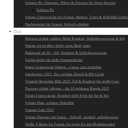
Schöner Po: Übungen, Pflege & Dessous für Deine Kurven
Schöner Po
Schöne Unterwäsche für Frauen: Marken, Tipps & Wohlfühl-Gefüh
Nachtwäsche für Frauen: Stilvoll schlafen
Blog
Dessous richtig wählen: Mehr Komfort, Selbstbewusstsein & Stil
Warum ich im Büro lieber einen Body trage
Bademode ab 50 – Stil, Komfort & Selbstbewusstsein
Nachtwäsche für heiße Sommernächte
Hanro Loungewear Damen – Luxus zum Anziehen
Oktoberfest 2025: Das perfekte Dirndl & BH-Guide
Triumph Bestseller BHs 2025: Stil & Komfort für große Cups
Dessous richtig pflegen – die 10 goldenen Regeln 2025
Sloggi Unterwäsche: Komfort trifft Style für Sie & Ihn
Schöne Haut, schönes Dekolleté
Sommer-Sale 2025
Schöne Dessous mit Spitze – Stilvoll, sinnlich, selbstbewusst
Weiße T-Shirts für Frauen: So stylst Du den Modeklassiker