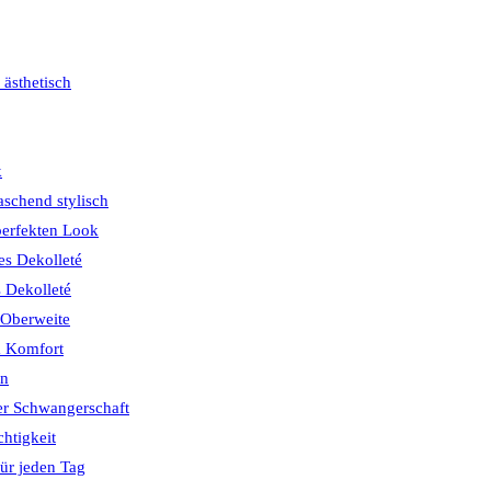
 ästhetisch
k
schend stylisch
perfekten Look
s Dekolleté
s Dekolleté
 Oberweite
& Komfort
ön
er Schwangerschaft
chtigkeit
ür jeden Tag