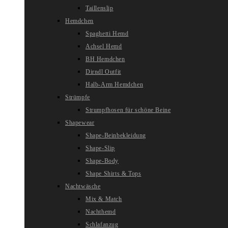
Taillenslip
Hemdchen
Spaghetti Hemd
Achsel Hemd
BH Hemdchen
Dirndl Outfit
Halb-Arm Hemdchen
Strümpfe
Strumpfhosen für schöne Beine
Shapewear
Shape-Beinbekleidung
Shape-Slip
Shape-Body
Shape Shirts & Tops
Nachtwäsche
Mix & Match
Nachthemd
Schlafanzug