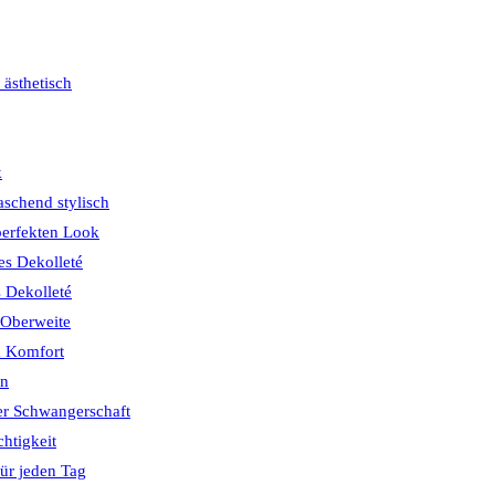
 ästhetisch
k
schend stylisch
perfekten Look
s Dekolleté
s Dekolleté
 Oberweite
& Komfort
ön
er Schwangerschaft
chtigkeit
ür jeden Tag