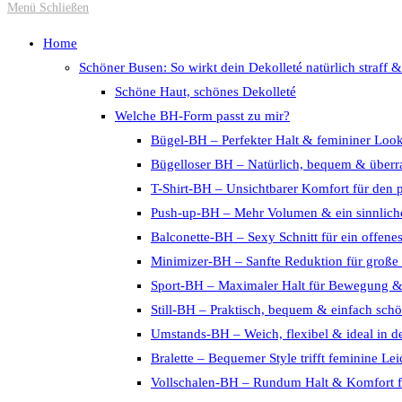
Escape
Menü
Schließen
to
Home
close
Schöner Busen: So wirkt dein Dekolleté natürlich straff &
the
Schöne Haut, schönes Dekolleté
search
Welche BH-Form passt zu mir?
panel.
Bügel-BH – Perfekter Halt & femininer Loo
Bügelloser BH – Natürlich, bequem & überra
T-Shirt-BH – Unsichtbarer Komfort für den 
Push-up-BH – Mehr Volumen & ein sinnliche
Balconette-BH – Sexy Schnitt für ein offene
Minimizer-BH – Sanfte Reduktion für große
Sport-BH – Maximaler Halt für Bewegung 
Still-BH – Praktisch, bequem & einfach sch
Umstands-BH – Weich, flexibel & ideal in d
Bralette – Bequemer Style trifft feminine Lei
Vollschalen-BH – Rundum Halt & Komfort f