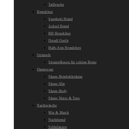
Taillenslip
Hemdchen
Spaghetti Hemd
Achsel Hemd
BH Hemdchen
Dirndl Outfit
Halb-Arm Hemdchen
Strümpfe
Strumpfhosen für schöne Beine
Shapewear
Shape-Beinbekleidung
Shape-Slip
Shape-Body
Shape Shirts & Tops
Nachtwäsche
Mix & Match
Nachthemd
Schlafanzug