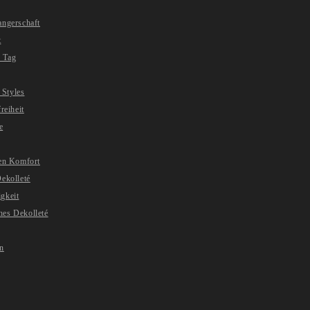
angerschaft
t
 Tag
 Styles
reiheit
e
ren Komfort
ekolleté
gkeit
hes Dekolleté
en