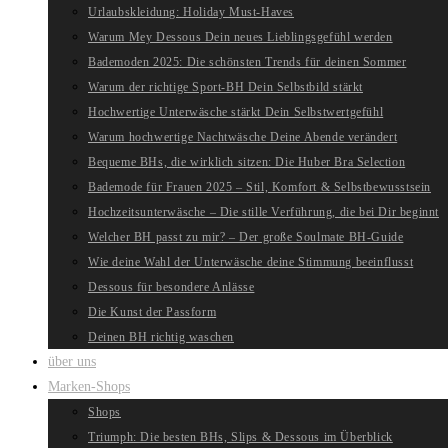
Urlaubskleidung: Holiday Must-Haves
Warum Mey Dessous Dein neues Lieblingsgefühl werden
Bademoden 2025: Die schönsten Trends für deinen Sommer
Warum der richtige Sport-BH Dein Selbstbild stärkt
Hochwertige Unterwäsche stärkt Dein Selbstwertgefühl
Warum hochwertige Nachtwäsche Deine Abende verändert
Bequeme BHs, die wirklich sitzen: Die Huber Bra Selection
Bademode für Frauen 2025 – Stil, Komfort & Selbstbewusstsein
Hochzeitsunterwäsche – Die stille Verführung, die bei Dir beginnt
Welcher BH passt zu mir? – Der große Soulmate BH-Guide
Wie deine Wahl der Unterwäsche deine Stimmung beeinflusst
Dessous für besondere Anlässe
Die Kunst der Passform
Deinen BH richtig waschen
über uns
Marken-Shops
Shops
Triumph: Die besten BHs, Slips & Dessous im Überblick