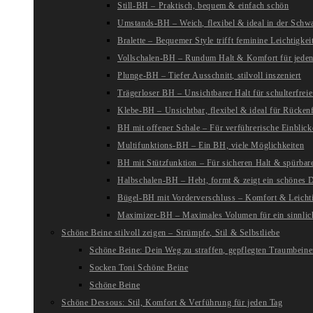
Still-BH – Praktisch, bequem & einfach schön
Umstands-BH – Weich, flexibel & ideal in der Schw
Bralette – Bequemer Style trifft feminine Leichtigkei
Vollschalen-BH – Rundum Halt & Komfort für jeden
Plunge-BH – Tiefer Ausschnitt, stilvoll inszeniert
Trägerloser BH – Unsichtbarer Halt für schulterfreie
Klebe-BH – Unsichtbar, flexibel & ideal für Rückenf
BH mit offener Schale – Für verführerische Einblick
Multifunktions-BH – Ein BH, viele Möglichkeiten
BH mit Stützfunktion – Für sicheren Halt & spürba
Halbschalen-BH – Hebt, formt & zeigt ein schönes D
Bügel-BH mit Vorderverschluss – Komfort & Leichti
Maximizer-BH – Maximales Volumen für ein sinnlic
Schöne Beine stilvoll zeigen – Strümpfe, Stil & Selbstliebe
Schöne Beine: Dein Weg zu straffen, gepflegten Traumbein
Socken Toni Schöne Beine
Schöne Beine
Schöne Dessous: Stil, Komfort & Verführung für jeden Tag