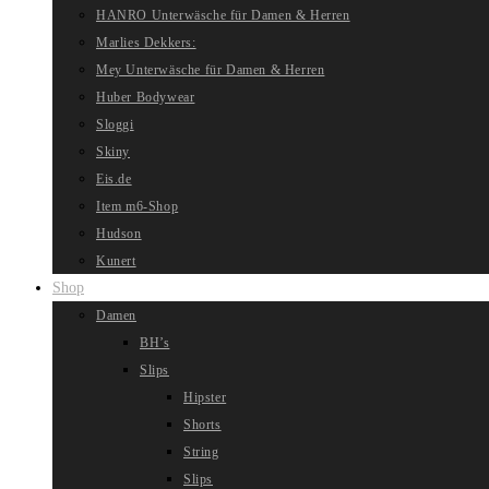
HANRO Unterwäsche für Damen & Herren
Marlies Dekkers:
Mey Unterwäsche für Damen & Herren
Huber Bodywear
Sloggi
Skiny
Eis.de
Item m6-Shop
Hudson
Kunert
Shop
Damen
BH’s
Slips
Hipster
Shorts
String
Slips