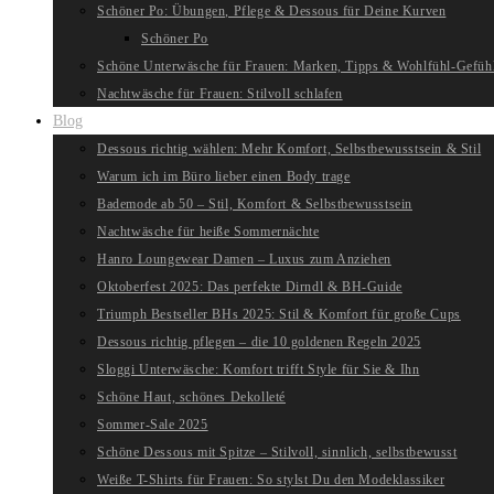
Schöner Po: Übungen, Pflege & Dessous für Deine Kurven
Schöner Po
Schöne Unterwäsche für Frauen: Marken, Tipps & Wohlfühl-Gefüh
Nachtwäsche für Frauen: Stilvoll schlafen
Blog
Dessous richtig wählen: Mehr Komfort, Selbstbewusstsein & Stil
Warum ich im Büro lieber einen Body trage
Bademode ab 50 – Stil, Komfort & Selbstbewusstsein
Nachtwäsche für heiße Sommernächte
Hanro Loungewear Damen – Luxus zum Anziehen
Oktoberfest 2025: Das perfekte Dirndl & BH-Guide
Triumph Bestseller BHs 2025: Stil & Komfort für große Cups
Dessous richtig pflegen – die 10 goldenen Regeln 2025
Sloggi Unterwäsche: Komfort trifft Style für Sie & Ihn
Schöne Haut, schönes Dekolleté
Sommer-Sale 2025
Schöne Dessous mit Spitze – Stilvoll, sinnlich, selbstbewusst
Weiße T-Shirts für Frauen: So stylst Du den Modeklassiker