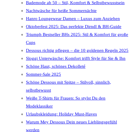
Bademode ab 50 – Stil, Komfort & Selbstbewusstsein
Nachtwäsche für heiße Sommernächte
Hanro Loungewear Damen – Luxus zum Anziehen
Oktoberfest 2025: Das perfekte Dirndl & BH-Guide
Triumph Bestseller BHs 2025: Stil & Komfort für große
Cups
Dessous richtig pflegen – die 10 goldenen Regeln 2025
Sloggi Unterwäsche: Komfort trifft Style für Sie & Ihn
Schöne Haut, schönes Dekolleté
Sommer-Sale 2025
Schöne Dessous mit Spitze – Stilvoll, sinnlich,
selbstbewusst
Weiße T-Shirts für Frauen: So stylst Du den
Modeklassiker
Urlaubskleidung: Holiday Must-Haves
Warum Mey Dessous Dein neues Lieblingsgefühl
werden