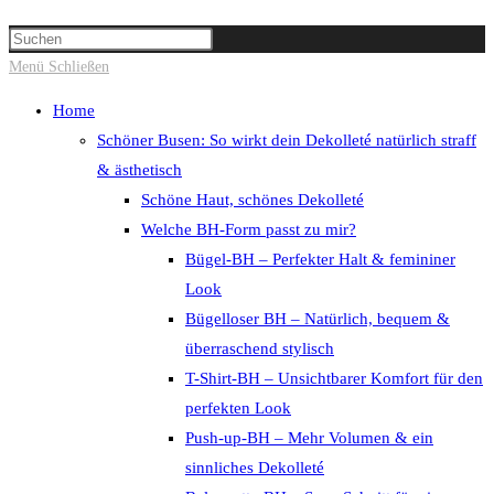
Suche
Press
umschalten
Escape
Menü
Schließen
to
Home
close
Schöner Busen: So wirkt dein Dekolleté natürlich straff
the
& ästhetisch
search
Schöne Haut, schönes Dekolleté
panel.
Welche BH-Form passt zu mir?
Bügel-BH – Perfekter Halt & femininer
Look
Bügelloser BH – Natürlich, bequem &
überraschend stylisch
T-Shirt-BH – Unsichtbarer Komfort für den
perfekten Look
Push-up-BH – Mehr Volumen & ein
sinnliches Dekolleté