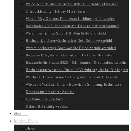
Weiße T-Shirts für Frauen: So stylst Du den Modeklassiker
Urlaubskleidung: Holiday Must-Haves
Warum Mey Dessous Dein neues Lieblingsgefühl werden
Bademoden 2025: Die schönsten Trends für deinen Sommer
Warum der richtige Sport-BH Dein Selbstbild stärkt
Hochwertige Unterwäsche stärkt Dein Selbstwertgefühl
Warum hochwertige Nachtwäsche Deine Abende verändert
Bequeme BHs, die wirklich sitzen: Die Huber Bra Selection
Bademode für Frauen 2025 – Stil, Komfort & Selbstbewusstsein
Hochzeitsunterwäsche – Die stille Verführung, die bei Dir beginnt
Welcher BH passt zu mir? – Der große Soulmate BH-Guide
Wie deine Wahl der Unterwäsche deine Stimmung beeinflusst
Dessous für besondere Anlässe
Die Kunst der Passform
Deinen BH richtig waschen
über uns
Marken-Shops
Shops