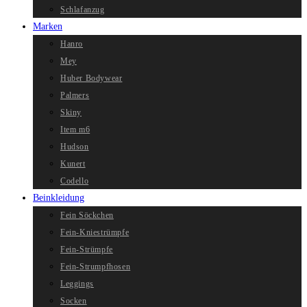
Schlafanzug
Marken
Hanro
Mey
Huber Bodywear
Palmers
Skiny
Item m6
Hudson
Kunert
Codello
Beinkleidung
Fein Söckchen
Fein-Kniestrümpfe
Fein-Strümpfe
Fein-Strumpfhosen
Leggings
Socken