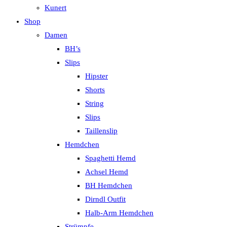
Kunert
Shop
Damen
BH’s
Slips
Hipster
Shorts
String
Slips
Taillenslip
Hemdchen
Spaghetti Hemd
Achsel Hemd
BH Hemdchen
Dirndl Outfit
Halb-Arm Hemdchen
Strümpfe