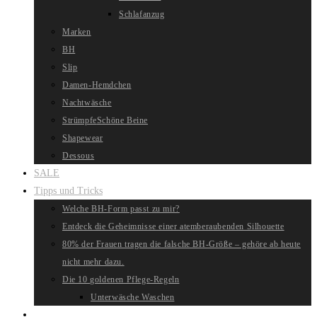
Schlafanzug
Marken
BH
Slip
Damen-Hemdchen
Nachtwäsche
Strümpfe
Schöne Beine
Shapewear
Dessous
SALE
Tipps und Tricks
Welche BH-Form passt zu mir?
Entdeck die Geheimnisse einer atemberaubenden Silhouette
80% der Frauen tragen die falsche BH-Größe – gehöre ab heute
nicht mehr dazu.
Die 10 goldenen Pflege-Regeln
Unterwäsche Waschen
Website-