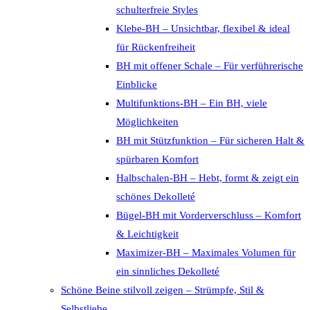
schulterfreie Styles
Klebe-BH – Unsichtbar, flexibel & ideal
für Rückenfreiheit
BH mit offener Schale – Für verführerische
Einblicke
Multifunktions-BH – Ein BH, viele
Möglichkeiten
BH mit Stützfunktion – Für sicheren Halt &
spürbaren Komfort
Halbschalen-BH – Hebt, formt & zeigt ein
schönes Dekolleté
Bügel-BH mit Vorderverschluss – Komfort
& Leichtigkeit
Maximizer-BH – Maximales Volumen für
ein sinnliches Dekolleté
Schöne Beine stilvoll zeigen – Strümpfe, Stil &
Selbstliebe