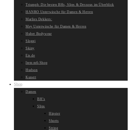
Triumph: Die besten BHs, Slips & Dessous im Überblick
HANRO Unterwäsche für Damen & Herren
Marlies Dekkers:
Mey Unterwäsche für Damen & Herren
Huber Bodywear
Sloggi
Skiny
Eis.de
Item m6-Shop
Hudson
Kunert
Shop
Damen
BH’s
Slips
Hipster
Shorts
String