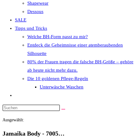
Shapewear
Dessous
SALE
Tipps und Tricks
Welche BH-Form passt zu mir?
Entdeck die Geheimnisse einer atemberaubenden
Silhouette
80% der Frauen tragen die falsche BH-Größe – gehöre
ab heute nicht mehr dazu.
Die 10 goldenen Pflege-Regeln
Unterwäsche Waschen
Website-
Suche
Diese
umschalten
Website
Ausgewählt:
durchsuchen
Jamaika Body - 7005…