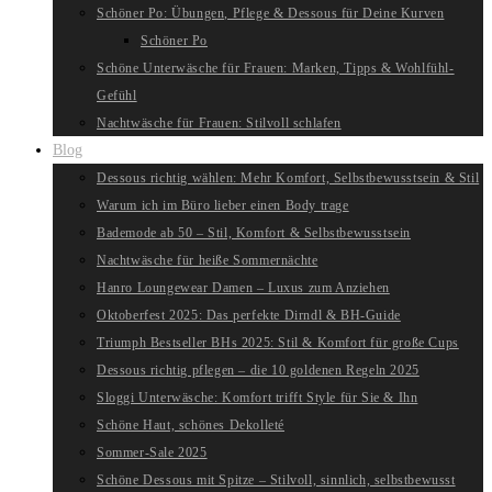
Schöner Po: Übungen, Pflege & Dessous für Deine Kurven
Schöner Po
Schöne Unterwäsche für Frauen: Marken, Tipps & Wohlfühl-
Gefühl
Nachtwäsche für Frauen: Stilvoll schlafen
Blog
Dessous richtig wählen: Mehr Komfort, Selbstbewusstsein & Stil
Warum ich im Büro lieber einen Body trage
Bademode ab 50 – Stil, Komfort & Selbstbewusstsein
Nachtwäsche für heiße Sommernächte
Hanro Loungewear Damen – Luxus zum Anziehen
Oktoberfest 2025: Das perfekte Dirndl & BH-Guide
Triumph Bestseller BHs 2025: Stil & Komfort für große Cups
Dessous richtig pflegen – die 10 goldenen Regeln 2025
Sloggi Unterwäsche: Komfort trifft Style für Sie & Ihn
Schöne Haut, schönes Dekolleté
Sommer-Sale 2025
Schöne Dessous mit Spitze – Stilvoll, sinnlich, selbstbewusst