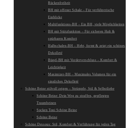
Rückenfreiheit
BH mit offener Schale – Für verführerische
Einblicke
Multifunktions-BH – Ein BH, viele Möglichkeiten
BH mit Stützfunktion – Für sicheren Halt &
spürbaren Komfort
Halbschalen-BH – Hebt, formt & zeigt ein schönes
Dekolleté
Bügel-BH mit Vorderverschluss – Komfort &
Leichtigkeit
Maximizer-BH – Maximales Volumen für ein
sinnliches Dekolleté
Schöne Beine stilvoll zeigen – Strümpfe, Stil & Selbstliebe
Schöne Beine: Dein Weg zu straffen, gepflegten
Traumbeinen
Socken Toni Schöne Beine
Schöne Beine
Schöne Dessous: Stil, Komfort & Verführung für jeden Tag