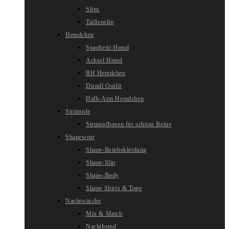
Slips
Taillenslip
Hemdchen
Spaghetti Hemd
Achsel Hemd
BH Hemdchen
Dirndl Outfit
Halb-Arm Hemdchen
Strümpfe
Strumpfhosen für schöne Beine
Shapewear
Shape-Beinbekleidung
Shape-Slip
Shape-Body
Shape Shirts & Tops
Nachtwäsche
Mix & Match
Nachthemd