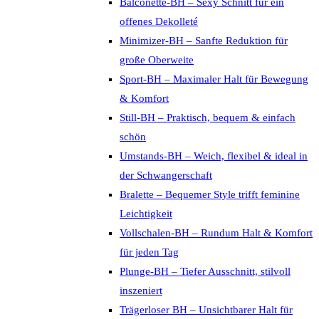
Balconette-BH – Sexy Schnitt für ein
offenes Dekolleté
Minimizer-BH – Sanfte Reduktion für
große Oberweite
Sport-BH – Maximaler Halt für Bewegung
& Komfort
Still-BH – Praktisch, bequem & einfach
schön
Umstands-BH – Weich, flexibel & ideal in
der Schwangerschaft
Bralette – Bequemer Style trifft feminine
Leichtigkeit
Vollschalen-BH – Rundum Halt & Komfort
für jeden Tag
Plunge-BH – Tiefer Ausschnitt, stilvoll
inszeniert
Trägerloser BH – Unsichtbarer Halt für