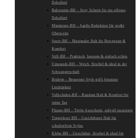
Dekolleté
Balconette-BH – Sexy Schnitt für ein offenes
Dekolleté
Minimizer-BH – Sanfte Reduktion für große
Oberweite
Sport-BH – Maximaler Halt für Bewegung &
Komfort
Still-BH – Praktisch, bequem & einfach schön
Umstands-BH – Weich, flexibel & ideal in der
Schwangerschaft
Bralette – Bequemer Style trifft feminine
Leichtigkeit
Vollschalen-BH – Rundum Halt & Komfort für
jeden Tag
Plunge-BH – Tiefer Ausschnitt, stilvoll inszeniert
Trägerloser BH – Unsichtbarer Halt für
schulterfreie Styles
Klebe-BH – Unsichtbar, flexibel & ideal für