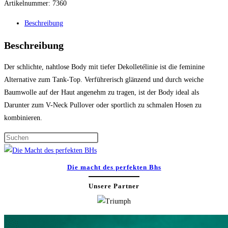
Artikelnummer:
7360
Beschreibung
Beschreibung
Der schlichte, nahtlose Body mit tiefer Dekolletélinie ist die feminine
Alternative zum Tank-Top. Verführerisch glänzend und durch weiche
Baumwolle auf der Haut angenehm zu tragen, ist der Body ideal als
Darunter zum V-Neck Pullover oder sportlich zu schmalen Hosen zu
kombinieren.
Press
Escape
to
Die macht des perfekten Bhs
close
Unsere Partner
the
search
panel.