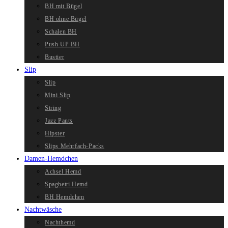
BH mit Bügel
BH ohne Bügel
Schalen BH
Push UP BH
Bustier
Slip
Slip
Mini Slip
String
Jazz Pants
Hipster
Slips Mehrfach-Packs
Damen-Hemdchen
Achsel Hemd
Spaghetti Hemd
BH Hemdchen
Nachtwäsche
Nachthemd