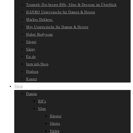
Triumph: Die besten BHs, Slips & Dessous im Überblick
HANRO Unterwäsche für Damen & Herren
Marlies Dekkers:
Mey Unterwäsche für Damen & Herren
Huber Bodywear
Sloggi
Skiny
Eis.de
Item m6-Shop
Hudson
Kunert
Shop
Damen
BH’s
Slips
Hipster
Shorts
String