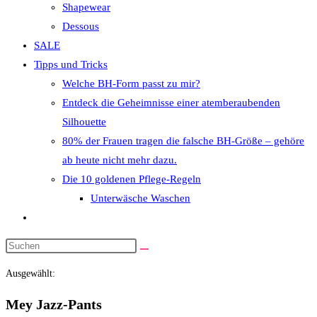
Shapewear
Dessous
SALE
Tipps und Tricks
Welche BH-Form passt zu mir?
Entdeck die Geheimnisse einer atemberaubenden
Silhouette
80% der Frauen tragen die falsche BH-Größe – gehöre
ab heute nicht mehr dazu.
Die 10 goldenen Pflege-Regeln
Unterwäsche Waschen
Website-
Suche
Diese
umschalten
Website
Ausgewählt:
durchsuchen
Mey Jazz-Pants