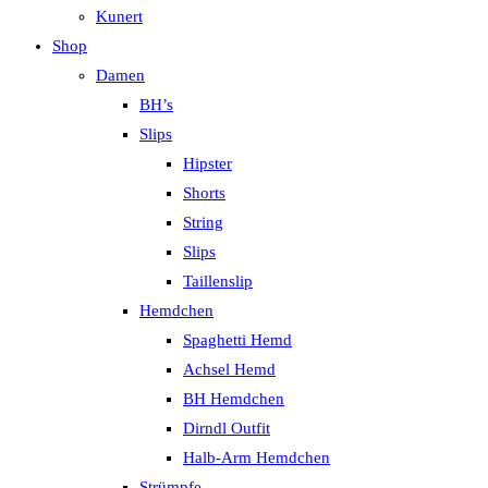
Kunert
Shop
Damen
BH’s
Slips
Hipster
Shorts
String
Slips
Taillenslip
Hemdchen
Spaghetti Hemd
Achsel Hemd
BH Hemdchen
Dirndl Outfit
Halb-Arm Hemdchen
Strümpfe