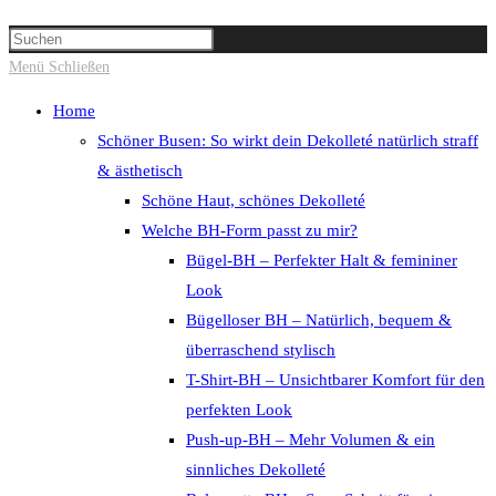
Suche
Press
umschalten
Escape
Menü
Schließen
to
Home
close
Schöner Busen: So wirkt dein Dekolleté natürlich straff
the
& ästhetisch
search
Schöne Haut, schönes Dekolleté
panel.
Welche BH-Form passt zu mir?
Bügel-BH – Perfekter Halt & femininer
Look
Bügelloser BH – Natürlich, bequem &
überraschend stylisch
T-Shirt-BH – Unsichtbarer Komfort für den
perfekten Look
Push-up-BH – Mehr Volumen & ein
sinnliches Dekolleté