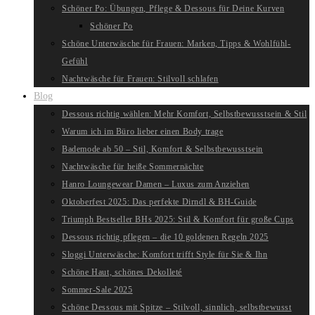
Schöner Po: Übungen, Pflege & Dessous für Deine Kurven
Schöner Po
Schöne Unterwäsche für Frauen: Marken, Tipps & Wohlfühl-
Gefühl
Nachtwäsche für Frauen: Stilvoll schlafen
Blog
Dessous richtig wählen: Mehr Komfort, Selbstbewusstsein & Stil
Warum ich im Büro lieber einen Body trage
Bademode ab 50 – Stil, Komfort & Selbstbewusstsein
Nachtwäsche für heiße Sommernächte
Hanro Loungewear Damen – Luxus zum Anziehen
Oktoberfest 2025: Das perfekte Dirndl & BH-Guide
Triumph Bestseller BHs 2025: Stil & Komfort für große Cups
Dessous richtig pflegen – die 10 goldenen Regeln 2025
Sloggi Unterwäsche: Komfort trifft Style für Sie & Ihn
Schöne Haut, schönes Dekolleté
Sommer-Sale 2025
Schöne Dessous mit Spitze – Stilvoll, sinnlich, selbstbewusst