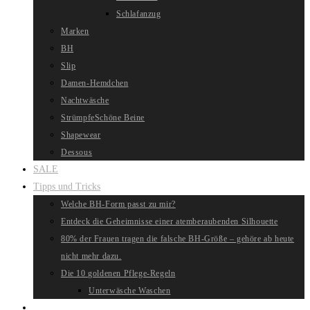
Schlafanzug
Marken
BH
Slip
Damen-Hemdchen
Nachtwäsche
Strümpfe
Schöne Beine
Shapewear
Dessous
SALE
Tipps und Tricks
Welche BH-Form passt zu mir?
Entdeck die Geheimnisse einer atemberaubenden Silhouette
80% der Frauen tragen die falsche BH-Größe – gehöre ab heute
nicht mehr dazu.
Die 10 goldenen Pflege-Regeln
Unterwäsche Waschen
Website-