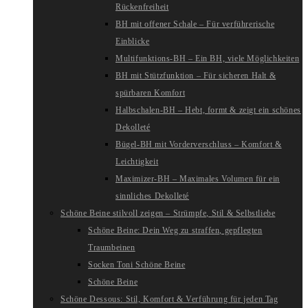
Rückenfreiheit
BH mit offener Schale – Für verführerische
Einblicke
Multifunktions-BH – Ein BH, viele Möglichkeiten
BH mit Stützfunktion – Für sicheren Halt &
spürbaren Komfort
Halbschalen-BH – Hebt, formt & zeigt ein schönes
Dekolleté
Bügel-BH mit Vorderverschluss – Komfort &
Leichtigkeit
Maximizer-BH – Maximales Volumen für ein
sinnliches Dekolleté
Schöne Beine stilvoll zeigen – Strümpfe, Stil & Selbstliebe
Schöne Beine: Dein Weg zu straffen, gepflegten
Traumbeinen
Socken Toni Schöne Beine
Schöne Beine
Schöne Dessous: Stil, Komfort & Verführung für jeden Tag