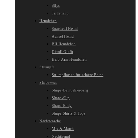
Slips
Taillenslip
Hemdchen
Spaghetti Hemd
Achsel Hemd
BH Hemdchen
Dirndl Outfit
Halb-Arm Hemdchen
Strümpfe
Strumpfhosen für schöne Beine
Shapewear
Shape-Beinbekleidung
Shape-Slip
Shape-Body
Shape Shirts & Tops
Nachtwäsche
Mix & Match
Nachthemd