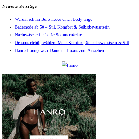
Neueste Beiträge
Warum ich im Büro lieber einen Body trage
Bademode ab 50 – Stil, Komfort & Selbstbewusstsein
Nachtwäsche für heiße Sommernächte
Dessous richtig wählen: Mehr Komfort, Selbstbewusstsein & Stil
Hanro Loungewear Damen – Luxus zum Anziehen