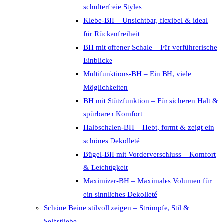
schulterfreie Styles
Klebe-BH – Unsichtbar, flexibel & ideal
für Rückenfreiheit
BH mit offener Schale – Für verführerische
Einblicke
Multifunktions-BH – Ein BH, viele
Möglichkeiten
BH mit Stützfunktion – Für sicheren Halt &
spürbaren Komfort
Halbschalen-BH – Hebt, formt & zeigt ein
schönes Dekolleté
Bügel-BH mit Vorderverschluss – Komfort
& Leichtigkeit
Maximizer-BH – Maximales Volumen für
ein sinnliches Dekolleté
Schöne Beine stilvoll zeigen – Strümpfe, Stil &
Selbstliebe