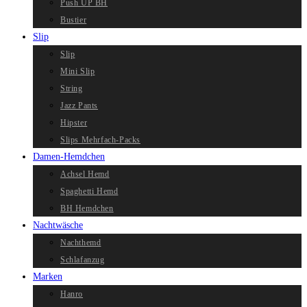
Push UP BH
Bustier
Slip
Slip
Mini Slip
String
Jazz Pants
Hipster
Slips Mehrfach-Packs
Damen-Hemdchen
Achsel Hemd
Spaghetti Hemd
BH Hemdchen
Nachtwäsche
Nachthemd
Schlafanzug
Marken
Hanro