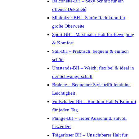
Balconette-BH – Sexy Schnitt für ein
offenes Dekolleté
Minimizer-BH – Sanfte Reduktion für
große Oberweite
Sport-BH – Maximaler Halt für Bewegung
& Komfort
Still-BH – Praktisch, bequem & einfach
schön
Umstands-BH – Weich, flexibel & ideal in
der Schwangerschaft
Bralette – Bequemer Style trifft feminine
Leichtigkeit
Vollschalen-BH – Rundum Halt & Komfort
für jeden Tag
Plunge-BH – Tiefer Ausschnitt, stilvoll
inszeniert
Trägerloser BH – Unsichtbarer Halt für