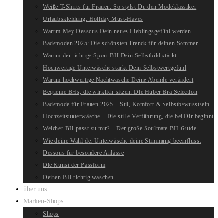
Weiße T-Shirts für Frauen: So stylst Du den Modeklassiker
Urlaubskleidung: Holiday Must-Haves
Warum Mey Dessous Dein neues Lieblingsgefühl werden
Bademoden 2025: Die schönsten Trends für deinen Sommer
Warum der richtige Sport-BH Dein Selbstbild stärkt
Hochwertige Unterwäsche stärkt Dein Selbstwertgefühl
Warum hochwertige Nachtwäsche Deine Abende verändert
Bequeme BHs, die wirklich sitzen: Die Huber Bra Selection
Bademode für Frauen 2025 – Stil, Komfort & Selbstbewusstsein
Hochzeitsunterwäsche – Die stille Verführung, die bei Dir beginnt
Welcher BH passt zu mir? – Der große Soulmate BH-Guide
Wie deine Wahl der Unterwäsche deine Stimmung beeinflusst
Dessous für besondere Anlässe
Die Kunst der Passform
Deinen BH richtig waschen
über uns
Marken-Shops
Shops