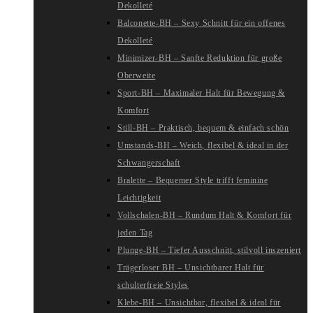
Dekolleté
Balconette-BH – Sexy Schnitt für ein offenes
Dekolleté
Minimizer-BH – Sanfte Reduktion für große
Oberweite
Sport-BH – Maximaler Halt für Bewegung &
Komfort
Still-BH – Praktisch, bequem & einfach schön
Umstands-BH – Weich, flexibel & ideal in der
Schwangerschaft
Bralette – Bequemer Style trifft feminine
Leichtigkeit
Vollschalen-BH – Rundum Halt & Komfort für
jeden Tag
Plunge-BH – Tiefer Ausschnitt, stilvoll inszeniert
Trägerloser BH – Unsichtbarer Halt für
schulterfreie Styles
Klebe-BH – Unsichtbar, flexibel & ideal für