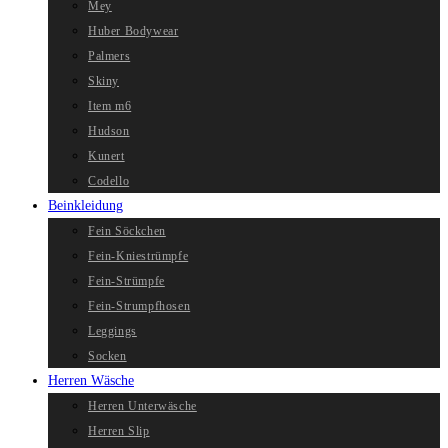
Mey
Huber Bodywear
Palmers
Skiny
Item m6
Hudson
Kunert
Codello
Beinkleidung
Fein Söckchen
Fein-Kniestrümpfe
Fein-Strümpfe
Fein-Strumpfhosen
Leggings
Socken
Herren Wäsche
Herren Unterwäsche
Herren Slip