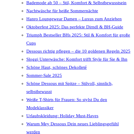
Bademode ab 50 – Stil, Komfort & Selbstbewusstsein
Nachtwäsche für heiße Sommernächte
Hanro Loungewear Damen – Luxus zum Anziehen
Oktoberfest 2025: Das perfekte Dirndl & BH-Guide
Triumph Bestseller BHs 2025: Stil & Komfort für große
Cups
Dessous richtig pflegen – die 10 goldenen Regeln 2025
Sloggi Unterwäsche: Komfort trifft Style für Sie & Ihn
Schöne Haut, schönes Dekolleté
Sommer-Sale 2025
Schöne Dessous mit Spitze – Stilvoll, sinnlich,
selbstbewusst
Weiße T-Shirts für Frauen: So stylst Du den
Modeklassiker
Urlaubskleidung: Holiday Must-Haves
Warum Mey Dessous Dein neues Lieblingsgefühl
werden