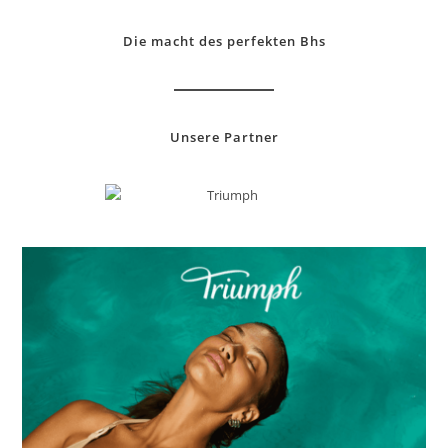
the
sea
Die macht des perfekten Bhs
pan
Unsere Partner