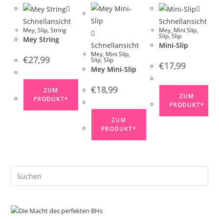
Schnellansicht
Schnellansicht
Mey
,
Slip
,
String
Mey
,
Mini Slip
,
Slip
,
Slip
Mey String
Schnellansicht
Mini-Slip
Mey
,
Mini Slip
,
€
27,99
Slip
,
Slip
€
17,99
Mey Mini-Slip
€
18,99
ZUM
ZUM
PRODUKT*
PRODUKT*
ZUM
PRODUKT*
Pre
Es
to
clo