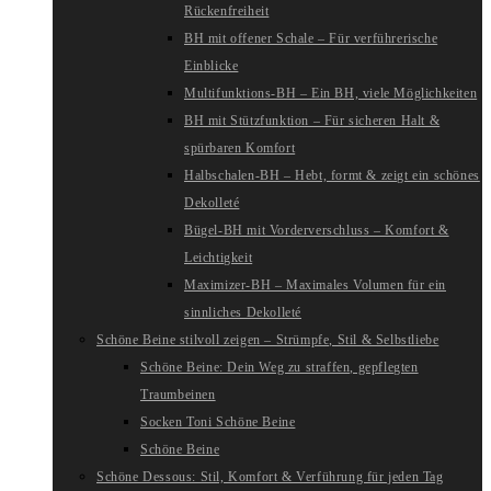
Rückenfreiheit
BH mit offener Schale – Für verführerische
Einblicke
Multifunktions-BH – Ein BH, viele Möglichkeiten
BH mit Stützfunktion – Für sicheren Halt &
spürbaren Komfort
Halbschalen-BH – Hebt, formt & zeigt ein schönes
Dekolleté
Bügel-BH mit Vorderverschluss – Komfort &
Leichtigkeit
Maximizer-BH – Maximales Volumen für ein
sinnliches Dekolleté
Schöne Beine stilvoll zeigen – Strümpfe, Stil & Selbstliebe
Schöne Beine: Dein Weg zu straffen, gepflegten
Traumbeinen
Socken Toni Schöne Beine
Schöne Beine
Schöne Dessous: Stil, Komfort & Verführung für jeden Tag