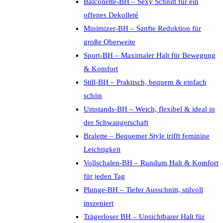
Balconette-BH – Sexy Schnitt für ein
offenes Dekolleté
Minimizer-BH – Sanfte Reduktion für
große Oberweite
Sport-BH – Maximaler Halt für Bewegung
& Komfort
Still-BH – Praktisch, bequem & einfach
schön
Umstands-BH – Weich, flexibel & ideal in
der Schwangerschaft
Bralette – Bequemer Style trifft feminine
Leichtigkeit
Vollschalen-BH – Rundum Halt & Komfort
für jeden Tag
Plunge-BH – Tiefer Ausschnitt, stilvoll
inszeniert
Trägerloser BH – Unsichtbarer Halt für