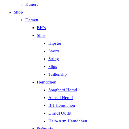
Kunert
Shop
Damen
BH’s
Slips
Hipster
Shorts
String
Slips
Taillenslip
Hemdchen
Spaghetti Hemd
Achsel Hemd
BH Hemdchen
Dirndl Outfit
Halb-Arm Hemdchen
Strümpfe