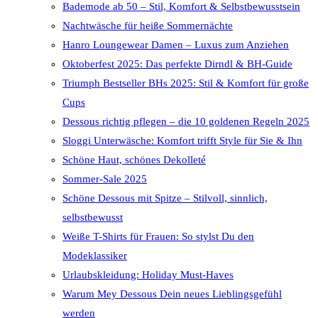
Bademode ab 50 – Stil, Komfort & Selbstbewusstsein
Nachtwäsche für heiße Sommernächte
Hanro Loungewear Damen – Luxus zum Anziehen
Oktoberfest 2025: Das perfekte Dirndl & BH-Guide
Triumph Bestseller BHs 2025: Stil & Komfort für große
Cups
Dessous richtig pflegen – die 10 goldenen Regeln 2025
Sloggi Unterwäsche: Komfort trifft Style für Sie & Ihn
Schöne Haut, schönes Dekolleté
Sommer-Sale 2025
Schöne Dessous mit Spitze – Stilvoll, sinnlich,
selbstbewusst
Weiße T-Shirts für Frauen: So stylst Du den
Modeklassiker
Urlaubskleidung: Holiday Must-Haves
Warum Mey Dessous Dein neues Lieblingsgefühl
werden