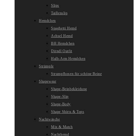
Slips
Taillenslip
Hemdchen
Spaghetti Hemd
Achsel Hemd
BH Hemdchen
Dirndl Outfit
Halb-Arm Hemdchen
Strümpfe
Strumpfhosen für schöne Beine
Shapewear
Shape-Beinbekleidung
Shape-Slip
Shape-Body
Shape Shirts & Tops
Nachtwäsche
Mix & Match
Nachthemd