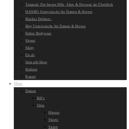
Triumph: Die besten BHs, Slips & Dessous im Überblick
HANRO Unterwäsche für Damen & Herren
Marlies Dekkers:
Mey Unterwäsche für Damen & Herren
Huber Bodywear
Sloggi
Skiny
Eis.de
Item m6-Shop
Hudson
Kunert
Shop
Damen
BH’s
Slips
Hipster
Shorts
String