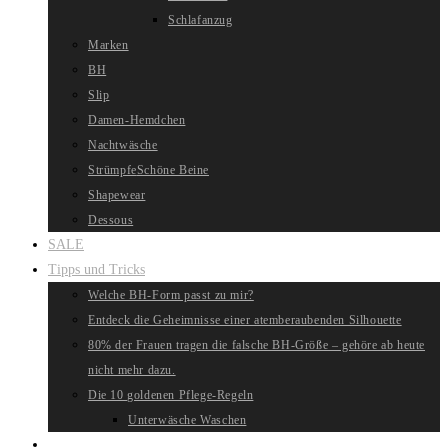
Schlafanzug
Marken
BH
Slip
Damen-Hemdchen
Nachtwäsche
Strümpfe
Schöne Beine
Shapewear
Dessous
SALE
Tipps und Tricks
Welche BH-Form passt zu mir?
Entdeck die Geheimnisse einer atemberaubenden Silhouette
80% der Frauen tragen die falsche BH-Größe – gehöre ab heute
nicht mehr dazu.
Die 10 goldenen Pflege-Regeln
Unterwäsche Waschen
Website-