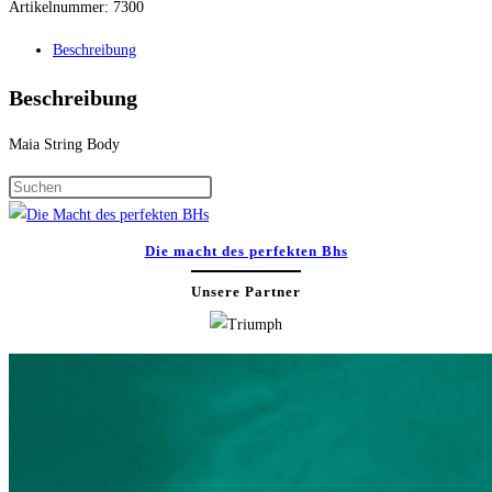
Artikelnummer:
7300
Beschreibung
Beschreibung
Maia String Body
Press
Escape
to
Die macht des perfekten Bhs
close
Unsere Partner
the
search
panel.