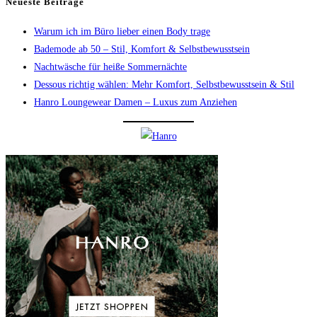
Neueste Beiträge
Warum ich im Büro lieber einen Body trage
Bademode ab 50 – Stil, Komfort & Selbstbewusstsein
Nachtwäsche für heiße Sommernächte
Dessous richtig wählen: Mehr Komfort, Selbstbewusstsein & Stil
Hanro Loungewear Damen – Luxus zum Anziehen