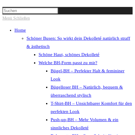
Suche
Press
umschalten
Escape
Menü
Schließen
to
Home
close
Schöner Busen: So wirkt dein Dekolleté natürlich straff
the
& ästhetisch
search
Schöne Haut, schönes Dekolleté
panel.
Welche BH-Form passt zu mir?
Bügel-BH – Perfekter Halt & femininer
Look
Bügelloser BH – Natürlich, bequem &
überraschend stylisch
T-Shirt-BH – Unsichtbarer Komfort für den
perfekten Look
Push-up-BH – Mehr Volumen & ein
sinnliches Dekolleté