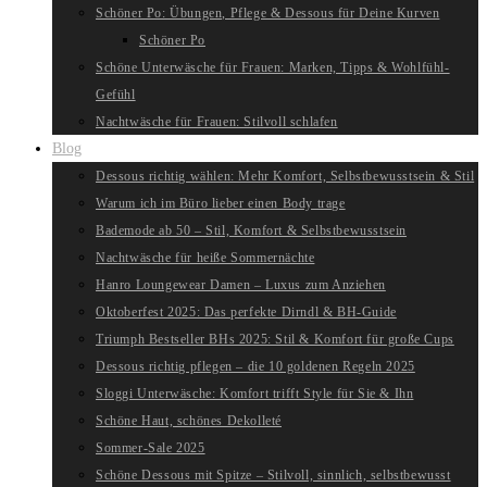
Schöner Po: Übungen, Pflege & Dessous für Deine Kurven
Schöner Po
Schöne Unterwäsche für Frauen: Marken, Tipps & Wohlfühl-
Gefühl
Nachtwäsche für Frauen: Stilvoll schlafen
Blog
Dessous richtig wählen: Mehr Komfort, Selbstbewusstsein & Stil
Warum ich im Büro lieber einen Body trage
Bademode ab 50 – Stil, Komfort & Selbstbewusstsein
Nachtwäsche für heiße Sommernächte
Hanro Loungewear Damen – Luxus zum Anziehen
Oktoberfest 2025: Das perfekte Dirndl & BH-Guide
Triumph Bestseller BHs 2025: Stil & Komfort für große Cups
Dessous richtig pflegen – die 10 goldenen Regeln 2025
Sloggi Unterwäsche: Komfort trifft Style für Sie & Ihn
Schöne Haut, schönes Dekolleté
Sommer-Sale 2025
Schöne Dessous mit Spitze – Stilvoll, sinnlich, selbstbewusst