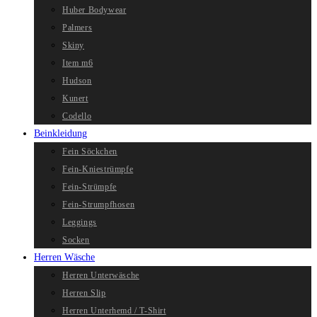
Huber Bodywear
Palmers
Skiny
Item m6
Hudson
Kunert
Codello
Beinkleidung
Fein Söckchen
Fein-Kniestrümpfe
Fein-Strümpfe
Fein-Strumpfhosen
Leggings
Socken
Herren Wäsche
Herren Unterwäsche
Herren Slip
Herren Unterhemd / T-Shirt