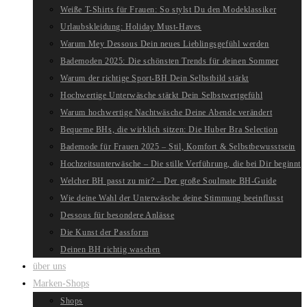
Weiße T-Shirts für Frauen: So stylst Du den Modeklassiker
Urlaubskleidung: Holiday Must-Haves
Warum Mey Dessous Dein neues Lieblingsgefühl werden
Bademoden 2025: Die schönsten Trends für deinen Sommer
Warum der richtige Sport-BH Dein Selbstbild stärkt
Hochwertige Unterwäsche stärkt Dein Selbstwertgefühl
Warum hochwertige Nachtwäsche Deine Abende verändert
Bequeme BHs, die wirklich sitzen: Die Huber Bra Selection
Bademode für Frauen 2025 – Stil, Komfort & Selbstbewusstsein
Hochzeitsunterwäsche – Die stille Verführung, die bei Dir beginnt
Welcher BH passt zu mir? – Der große Soulmate BH-Guide
Wie deine Wahl der Unterwäsche deine Stimmung beeinflusst
Dessous für besondere Anlässe
Die Kunst der Passform
Deinen BH richtig waschen
über uns
Marken-Shops
Shops