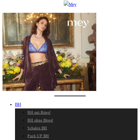
BH
BH mit Bügel
BH ohne Bügel
Schalen BH
Push UP BH