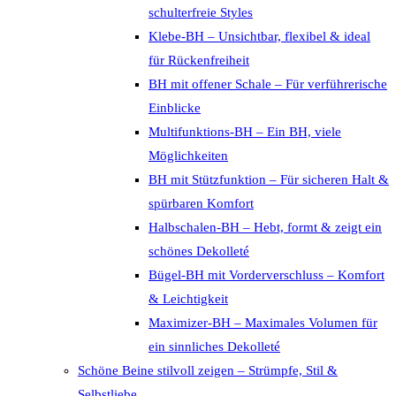
schulterfreie Styles
Klebe-BH – Unsichtbar, flexibel & ideal
für Rückenfreiheit
BH mit offener Schale – Für verführerische
Einblicke
Multifunktions-BH – Ein BH, viele
Möglichkeiten
BH mit Stützfunktion – Für sicheren Halt &
spürbaren Komfort
Halbschalen-BH – Hebt, formt & zeigt ein
schönes Dekolleté
Bügel-BH mit Vorderverschluss – Komfort
& Leichtigkeit
Maximizer-BH – Maximales Volumen für
ein sinnliches Dekolleté
Schöne Beine stilvoll zeigen – Strümpfe, Stil &
Selbstliebe