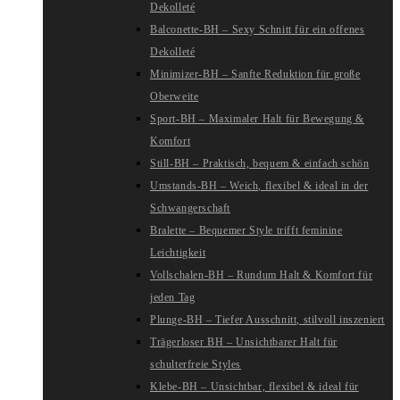
Dekolleté
Balconette-BH – Sexy Schnitt für ein offenes
Dekolleté
Minimizer-BH – Sanfte Reduktion für große
Oberweite
Sport-BH – Maximaler Halt für Bewegung &
Komfort
Still-BH – Praktisch, bequem & einfach schön
Umstands-BH – Weich, flexibel & ideal in der
Schwangerschaft
Bralette – Bequemer Style trifft feminine
Leichtigkeit
Vollschalen-BH – Rundum Halt & Komfort für
jeden Tag
Plunge-BH – Tiefer Ausschnitt, stilvoll inszeniert
Trägerloser BH – Unsichtbarer Halt für
schulterfreie Styles
Klebe-BH – Unsichtbar, flexibel & ideal für