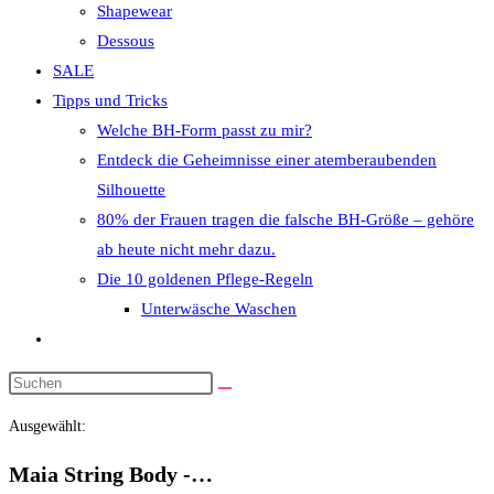
Shapewear
Dessous
SALE
Tipps und Tricks
Welche BH-Form passt zu mir?
Entdeck die Geheimnisse einer atemberaubenden
Silhouette
80% der Frauen tragen die falsche BH-Größe – gehöre
ab heute nicht mehr dazu.
Die 10 goldenen Pflege-Regeln
Unterwäsche Waschen
Website-
Suche
Diese
umschalten
Website
Ausgewählt:
durchsuchen
Maia String Body -…