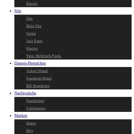
Bustier
Slip
Slip
Mini Slip
String
Jazz Pants
Hipster
Slips Mehrfach-Packs
Damen-Hemdchen
Achsel Hemd
Spaghetti Hemd
BH Hemdchen
Nachtwäsche
Nachthemd
Schlafanzug
Marken
Hanro
Mey