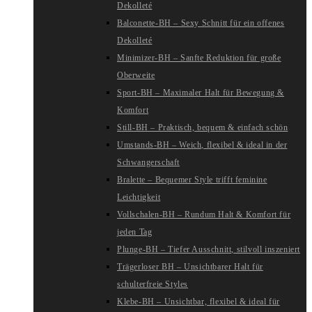
Dekolleté
Balconette-BH – Sexy Schnitt für ein offenes
Dekolleté
Minimizer-BH – Sanfte Reduktion für große
Oberweite
Sport-BH – Maximaler Halt für Bewegung &
Komfort
Still-BH – Praktisch, bequem & einfach schön
Umstands-BH – Weich, flexibel & ideal in der
Schwangerschaft
Bralette – Bequemer Style trifft feminine
Leichtigkeit
Vollschalen-BH – Rundum Halt & Komfort für
jeden Tag
Plunge-BH – Tiefer Ausschnitt, stilvoll inszeniert
Trägerloser BH – Unsichtbarer Halt für
schulterfreie Styles
Klebe-BH – Unsichtbar, flexibel & ideal für