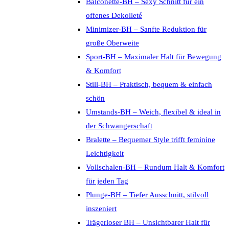
Balconette-BH – Sexy Schnitt für ein
offenes Dekolleté
Minimizer-BH – Sanfte Reduktion für
große Oberweite
Sport-BH – Maximaler Halt für Bewegung
& Komfort
Still-BH – Praktisch, bequem & einfach
schön
Umstands-BH – Weich, flexibel & ideal in
der Schwangerschaft
Bralette – Bequemer Style trifft feminine
Leichtigkeit
Vollschalen-BH – Rundum Halt & Komfort
für jeden Tag
Plunge-BH – Tiefer Ausschnitt, stilvoll
inszeniert
Trägerloser BH – Unsichtbarer Halt für