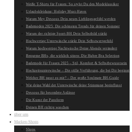
Weiße T-Shirts für Frauen: So stylst Du den Modeklassiker
Urlaubskleidung: Holiday Must-Haves
Warum Mey Dessous Dein neues Lieblingsgefühl werden
Bademoden 2025: Die schönsten Trends für deinen Sommer
Warum der richtige Sport-BH Dein Selbstbild stärkt
Hochwertige Unterwäsche stärkt Dein Selbstwertgefühl
Warum hochwertige Nachtwäsche Deine Abende verändert
Bequeme BHs, die wirklich sitzen: Die Huber Bra Selection
Bademode für Frauen 2025 – Stil, Komfort & Selbstbewusstsein
Hochzeitsunterwäsche – Die stille Verführung, die bei Dir beginnt
Welcher BH passt zu mir? – Der große Soulmate BH-Guide
Wie deine Wahl der Unterwäsche deine Stimmung beeinflusst
Dessous für besondere Anlässe
Die Kunst der Passform
Deinen BH richtig waschen
über uns
Marken-Shops
Shops