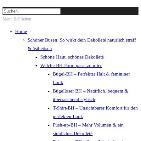
Suche
Press
umschalten
Escape
Menü
Schließen
to
Home
close
Schöner Busen: So wirkt dein Dekolleté natürlich straff
the
& ästhetisch
search
Schöne Haut, schönes Dekolleté
panel.
Welche BH-Form passt zu mir?
Bügel-BH – Perfekter Halt & femininer
Look
Bügelloser BH – Natürlich, bequem &
überraschend stylisch
T-Shirt-BH – Unsichtbarer Komfort für den
perfekten Look
Push-up-BH – Mehr Volumen & ein
sinnliches Dekolleté