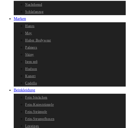
Nachthemd
Schlafanzug
Marken
Hanro
Mey
Huber Bodywear
Palmers
Skiny
Item m6
Hudson
Kunert
Codello
Beinkleidung
Fein Söckchen
Fein-Kniestrümpfe
Fein-Strümpfe
Fein-Strumpfhosen
Leggings