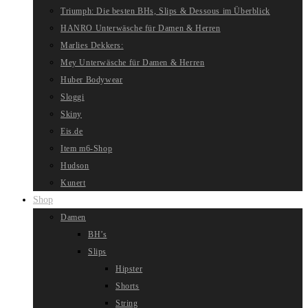
Triumph: Die besten BHs, Slips & Dessous im Überblick
HANRO Unterwäsche für Damen & Herren
Marlies Dekkers:
Mey Unterwäsche für Damen & Herren
Huber Bodywear
Sloggi
Skiny
Eis.de
Item m6-Shop
Hudson
Kunert
Shop
Damen
BH’s
Slips
Hipster
Shorts
String