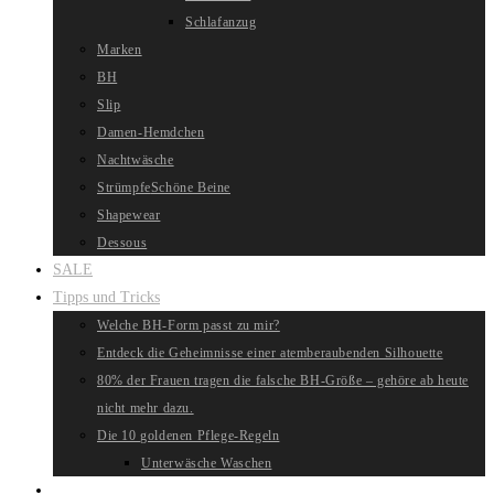
Schlafanzug
Marken
BH
Slip
Damen-Hemdchen
Nachtwäsche
Strümpfe
Schöne Beine
Shapewear
Dessous
SALE
Tipps und Tricks
Welche BH-Form passt zu mir?
Entdeck die Geheimnisse einer atemberaubenden Silhouette
80% der Frauen tragen die falsche BH-Größe – gehöre ab heute
nicht mehr dazu.
Die 10 goldenen Pflege-Regeln
Unterwäsche Waschen
Website-