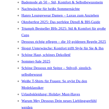
Bademode ab 50 – Stil, Komfort & Selbstbewusstsein
Nachtwäsche für heiße Sommernächte
Hanro Loungewear Damen – Luxus zum Anziehen
Oktoberfest 2025: Das perfekte Dirndl & BH-Guide
Triumph Bestseller BHs 2025: Stil & Komfort für große
Cups
Dessous richtig pflegen – die 10 goldenen Regeln 2025
Sloggi Unterwäsche: Komfort trifft Style für Sie & Ihn
Schöne Haut, schönes Dekolleté
Sommer-Sale 2025
Schöne Dessous mit Spitze – Stilvoll, sinnlich,
selbstbewusst
Weiße T-Shirts für Frauen: So stylst Du den
Modeklassiker
Urlaubskleidung: Holiday Must-Haves
Warum Mey Dessous Dein neues Lieblingsgefühl
werden