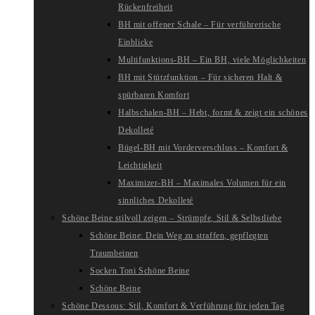
Rückenfreiheit
BH mit offener Schale – Für verführerische
Einblicke
Multifunktions-BH – Ein BH, viele Möglichkeiten
BH mit Stützfunktion – Für sicheren Halt &
spürbaren Komfort
Halbschalen-BH – Hebt, formt & zeigt ein schönes
Dekolleté
Bügel-BH mit Vorderverschluss – Komfort &
Leichtigkeit
Maximizer-BH – Maximales Volumen für ein
sinnliches Dekolleté
Schöne Beine stilvoll zeigen – Strümpfe, Stil & Selbstliebe
Schöne Beine: Dein Weg zu straffen, gepflegten
Traumbeinen
Socken Toni Schöne Beine
Schöne Beine
Schöne Dessous: Stil, Komfort & Verführung für jeden Tag