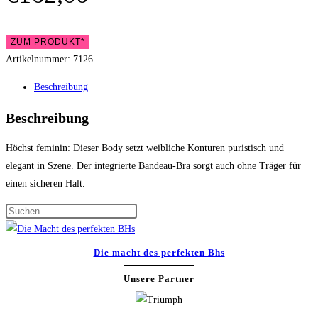
ZUM PRODUKT*
Artikelnummer:
7126
Beschreibung
Beschreibung
Höchst feminin: Dieser Body setzt weibliche Konturen puristisch und
elegant in Szene. Der integrierte Bandeau-Bra sorgt auch ohne Träger für
einen sicheren Halt.
Press
Escape
to
Die macht des perfekten Bhs
close
Unsere Partner
the
search
panel.