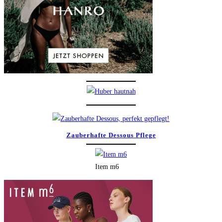
Zauberhafte Dessous Pflege
Item m6