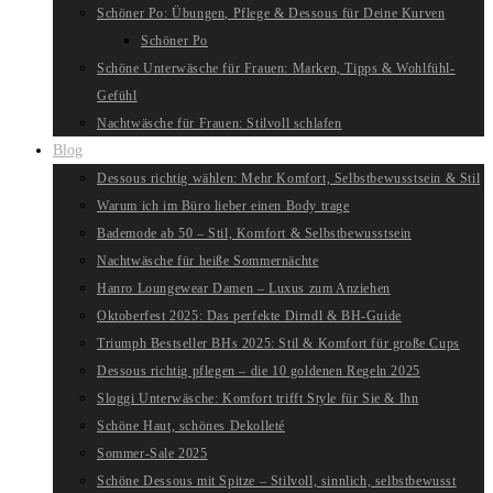
Schöner Po: Übungen, Pflege & Dessous für Deine Kurven
Schöner Po
Schöne Unterwäsche für Frauen: Marken, Tipps & Wohlfühl-
Gefühl
Nachtwäsche für Frauen: Stilvoll schlafen
Blog
Dessous richtig wählen: Mehr Komfort, Selbstbewusstsein & Stil
Warum ich im Büro lieber einen Body trage
Bademode ab 50 – Stil, Komfort & Selbstbewusstsein
Nachtwäsche für heiße Sommernächte
Hanro Loungewear Damen – Luxus zum Anziehen
Oktoberfest 2025: Das perfekte Dirndl & BH-Guide
Triumph Bestseller BHs 2025: Stil & Komfort für große Cups
Dessous richtig pflegen – die 10 goldenen Regeln 2025
Sloggi Unterwäsche: Komfort trifft Style für Sie & Ihn
Schöne Haut, schönes Dekolleté
Sommer-Sale 2025
Schöne Dessous mit Spitze – Stilvoll, sinnlich, selbstbewusst