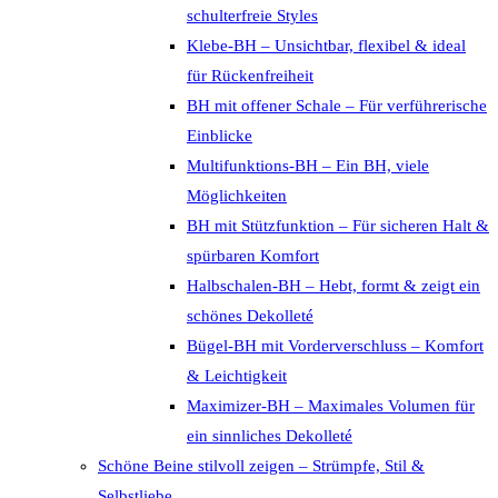
schulterfreie Styles
Klebe-BH – Unsichtbar, flexibel & ideal
für Rückenfreiheit
BH mit offener Schale – Für verführerische
Einblicke
Multifunktions-BH – Ein BH, viele
Möglichkeiten
BH mit Stützfunktion – Für sicheren Halt &
spürbaren Komfort
Halbschalen-BH – Hebt, formt & zeigt ein
schönes Dekolleté
Bügel-BH mit Vorderverschluss – Komfort
& Leichtigkeit
Maximizer-BH – Maximales Volumen für
ein sinnliches Dekolleté
Schöne Beine stilvoll zeigen – Strümpfe, Stil &
Selbstliebe