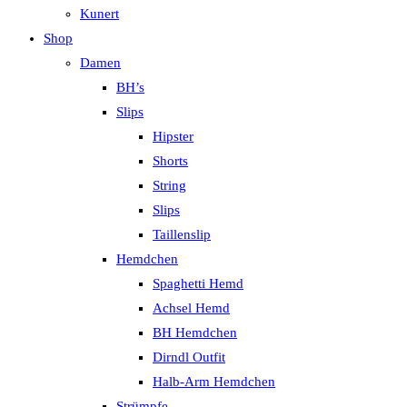
Kunert
Shop
Damen
BH’s
Slips
Hipster
Shorts
String
Slips
Taillenslip
Hemdchen
Spaghetti Hemd
Achsel Hemd
BH Hemdchen
Dirndl Outfit
Halb-Arm Hemdchen
Strümpfe