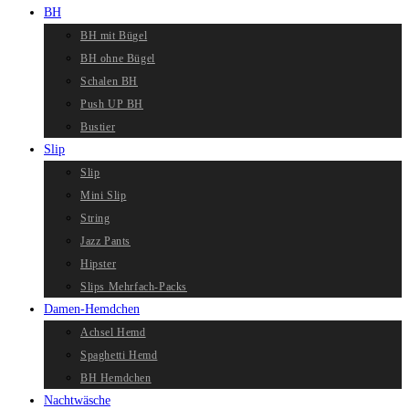
BH
BH mit Bügel
BH ohne Bügel
Schalen BH
Push UP BH
Bustier
Slip
Slip
Mini Slip
String
Jazz Pants
Hipster
Slips Mehrfach-Packs
Damen-Hemdchen
Achsel Hemd
Spaghetti Hemd
BH Hemdchen
Nachtwäsche