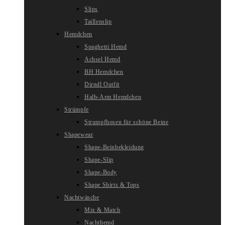
Slips
Taillenslip
Hemdchen
Spaghetti Hemd
Achsel Hemd
BH Hemdchen
Dirndl Outfit
Halb-Arm Hemdchen
Strümpfe
Strumpfhosen für schöne Beine
Shapewear
Shape-Beinbekleidung
Shape-Slip
Shape-Body
Shape Shirts & Tops
Nachtwäsche
Mix & Match
Nachthemd