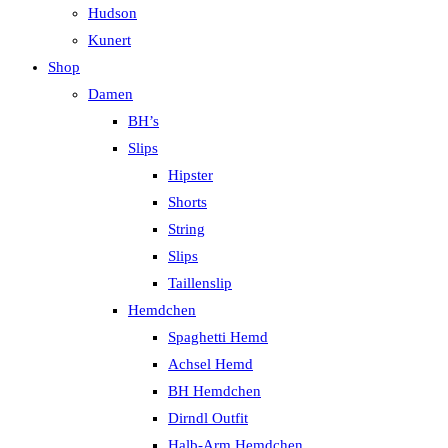
Hudson
Kunert
Shop
Damen
BH’s
Slips
Hipster
Shorts
String
Slips
Taillenslip
Hemdchen
Spaghetti Hemd
Achsel Hemd
BH Hemdchen
Dirndl Outfit
Halb-Arm Hemdchen