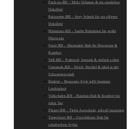
Push-up-BH – Mehr Volumen & ein sinnliches
Dekolleté
Balconette-BH – Sexy Schnitt für ein offenes
Dekolleté
Minimizer-BH – Sanfte Reduktion für große
Oberweite
Sport-BH – Maximaler Halt für Bewegung &
Komfort
Still-BH – Praktisch, bequem & einfach schön
Umstands-BH – Weich, flexibel & ideal in der
Schwangerschaft
Bralette – Bequemer Style trifft feminine
Leichtigkeit
Vollschalen-BH – Rundum Halt & Komfort für
jeden Tag
Plunge-BH – Tiefer Ausschnitt, stilvoll inszeniert
Trägerloser BH – Unsichtbarer Halt für
schulterfreie Styles