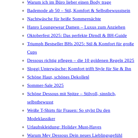
Warum ich im Büro lieber einen Body trage
Bademode ab 50 – Stil, Komfort & Selbstbewusstsein
Nachtwäsche für heiße Sommernächte
Hanro Loungewear Damen – Luxus zum Anziehen
Oktoberfest 2025: Das perfekte Dirndl & BH-Guide
Triumph Bestseller BHs 2025: Stil & Komfort für große
Cups
Dessous richtig pflegen – die 10 goldenen Regeln 2025
Sloggi Unterwäsche: Komfort trifft Style für Sie & Ihn
Schöne Haut, schönes Dekolleté
Sommer-Sale 2025
Schöne Dessous mit Spitze – Stilvoll, sinnlich,
selbstbewusst
Weiße T-Shirts für Frauen: So stylst Du den
Modeklassiker
Urlaubskleidung: Holiday Must-Haves
Warum Mey Dessous Dein neues Lieblingsgefühl