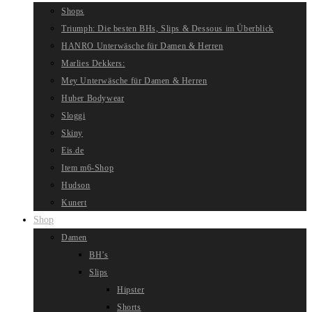
Shops
Triumph: Die besten BHs, Slips & Dessous im Überblick
HANRO Unterwäsche für Damen & Herren
Marlies Dekkers:
Mey Unterwäsche für Damen & Herren
Huber Bodywear
Sloggi
Skiny
Eis.de
Item m6-Shop
Hudson
Kunert
Shop
Damen
BH’s
Slips
Hipster
Shorts