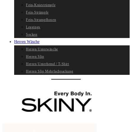
Fein-Kniestrümpfe
Fein-Strümpfe
Fein-Strumpfhosen
Leggings
Socken
Herren Wäsche
Herren Unterwäsche
Herren Slip
Herren Unterhemd / T-Shirt
Herren Slip Mehrfachpackung