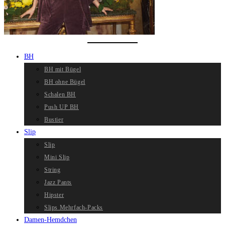
BH
BH mit Bügel
BH ohne Bügel
Schalen BH
Push UP BH
Bustier
Slip
Slip
Mini Slip
String
Jazz Pants
Hipster
Slips Mehrfach-Packs
Damen-Hemdchen