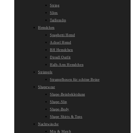
String
Slips
Taillenslip
Hemdchen
Spaghetti Hemd
Achsel Hemd
BH Hemdchen
Dirndl Outfit
Halb-Arm Hemdchen
Strümpfe
Strumpfhosen für schöne Beine
Shapewear
Shape-Beinbekleidung
Shape-Slip
Shape-Body
Shape Shirts & Tops
Nachtwäsche
Mix & Match