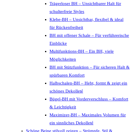
Trägerloser BH – Unsichtbarer Halt für
schulterfreie Styles
Klebe-BH – Unsichtbar, flexibel & ideal
für Rückenfreiheit
BH mit offener Schale – Für verführerische
Einblicke
Multifunktions-BH – Ein BH, viele
Möglichkeiten
BH mit Stützfunktion – Für sicheren Halt &
spürbaren Komfort
Halbschalen-BH – Hebt, formt & zeigt ein
schönes Dekolleté
Bügel-BH mit Vorderverschluss – Komfort
& Leichtigkeit
Maximizer-BH – Maximales Volumen für
ein sinnliches Dekolleté
Schöne Beine stilvoll zeigen – Strümpfe, Stil &