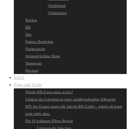
Nachthemd
Schlafanzug
Marken
BH
Slip
Damen-Hemdchen
Nachtwäsche
Strümpfe
Schöne Beine
Shapewear
Dessous
SALE
Tipps und Tricks
Welche BH-Form passt zu mir?
Entdeck die Geheimnisse einer atemberaubenden Silhouette
80% der Frauen tragen die falsche BH-Größe – gehöre ab heute
nicht mehr dazu.
Die 10 goldenen Pflege-Regeln
Unterwäsche Waschen