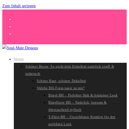
Zum Inhalt springen
Home
Schöner Busen: So wirkt dein Dekolleté natürlich straff &
ästhetisch
Schöne Haut, schönes Dekolleté
Welche BH-Form passt zu mir?
Bügel-BH – Perfekter Halt & femininer Look
Bügelloser BH – Natürlich, bequem &
überraschend stylisch
T-Shirt-BH – Unsichtbarer Komfort für den
perfekten Look