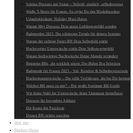
Schöne Dessous mit Spitze – Stilvoll, sinnlich, selbstbewusst
Weiße T-Shirts für Frauen: So stylst Du den Modeklassiker
Urlaubskleidung: Holiday Must-Haves
Warum Mey Dessous Dein neues Lieblingsgefühl werden
Bademoden 2025: Die schönsten Trends für deinen Sommer
Warum der richtige Sport-BH Dein Selbstbild stärkt
Hochwertige Unterwäsche stärkt Dein Selbstwertgefühl
Warum hochwertige Nachtwäsche Deine Abende verändert
Bequeme BHs, die wirklich sitzen: Die Huber Bra Selection
Bademode für Frauen 2025 – Stil, Komfort & Selbstbewusstsein
Hochzeitsunterwäsche – Die stille Verführung, die bei Dir beginnt
Welcher BH passt zu mir? – Der große Soulmate BH-Guide
Wie deine Wahl der Unterwäsche deine Stimmung beeinflusst
Dessous für besondere Anlässe
Die Kunst der Passform
Deinen BH richtig waschen
über uns
Marken-Shops