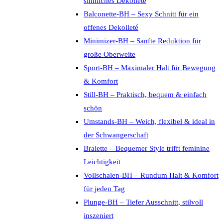
sinnliches Dekolleté
Balconette-BH – Sexy Schnitt für ein
offenes Dekolleté
Minimizer-BH – Sanfte Reduktion für
große Oberweite
Sport-BH – Maximaler Halt für Bewegung
& Komfort
Still-BH – Praktisch, bequem & einfach
schön
Umstands-BH – Weich, flexibel & ideal in
der Schwangerschaft
Bralette – Bequemer Style trifft feminine
Leichtigkeit
Vollschalen-BH – Rundum Halt & Komfort
für jeden Tag
Plunge-BH – Tiefer Ausschnitt, stilvoll
inszeniert