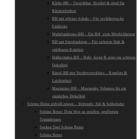
Klebe-BH – Unsichtbar, flexibel & ideal für
Rückenfreiheit
BH mit offener Schale – Für verführerische
Einblicke
Multifunktions-BH – Ein BH, viele Möglichkeiten
BH mit Stützfunktion – Für sicheren Halt &
spürbaren Komfort
Halbschalen-BH – Hebt, formt & zeigt ein schönes
Dekolleté
Bügel-BH mit Vorderverschluss – Komfort &
Leichtigkeit
Maximizer-BH – Maximales Volumen für ein
sinnliches Dekolleté
Schöne Beine stilvoll zeigen – Strümpfe, Stil & Selbstliebe
Schöne Beine: Dein Weg zu straffen, gepflegten
Traumbeinen
Socken Toni Schöne Beine
Schöne Beine