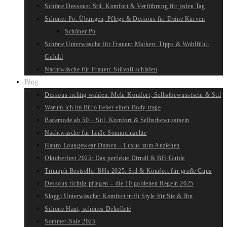
Schöne Dessous: Stil, Komfort & Verführung für jeden Tag
Schöner Po: Übungen, Pflege & Dessous für Deine Kurven
Schöner Po
Schöne Unterwäsche für Frauen: Marken, Tipps & Wohlfühl-
Gefühl
Nachtwäsche für Frauen: Stilvoll schlafen
Blog
Dessous richtig wählen: Mehr Komfort, Selbstbewusstsein & Stil
Warum ich im Büro lieber einen Body trage
Bademode ab 50 – Stil, Komfort & Selbstbewusstsein
Nachtwäsche für heiße Sommernächte
Hanro Loungewear Damen – Luxus zum Anziehen
Oktoberfest 2025: Das perfekte Dirndl & BH-Guide
Triumph Bestseller BHs 2025: Stil & Komfort für große Cups
Dessous richtig pflegen – die 10 goldenen Regeln 2025
Sloggi Unterwäsche: Komfort trifft Style für Sie & Ihn
Schöne Haut, schönes Dekolleté
Sommer-Sale 2025