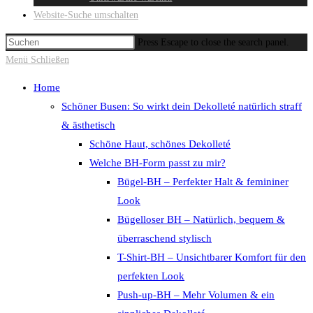
Website-Suche umschalten
Press Escape to close the search panel.
Menü
Schließen
Home
Schöner Busen: So wirkt dein Dekolleté natürlich straff
& ästhetisch
Schöne Haut, schönes Dekolleté
Welche BH-Form passt zu mir?
Bügel-BH – Perfekter Halt & femininer
Look
Bügelloser BH – Natürlich, bequem &
überraschend stylisch
T-Shirt-BH – Unsichtbarer Komfort für den
perfekten Look
Push-up-BH – Mehr Volumen & ein