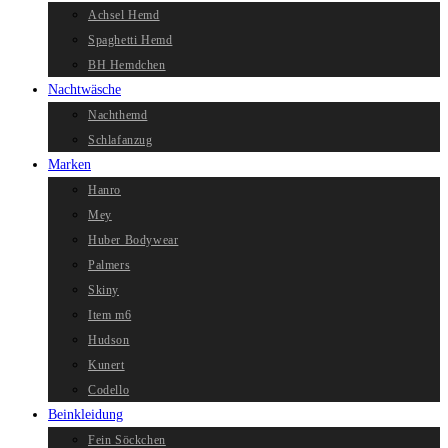
Achsel Hemd
Spaghetti Hemd
BH Hemdchen
Nachtwäsche
Nachthemd
Schlafanzug
Marken
Hanro
Mey
Huber Bodywear
Palmers
Skiny
Item m6
Hudson
Kunert
Codello
Beinkleidung
Fein Söckchen