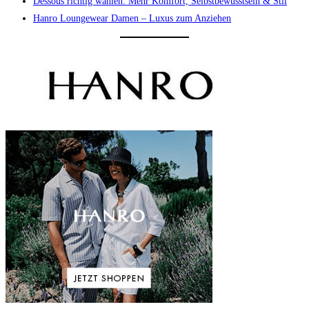
Dessous richtig wählen: Mehr Komfort, Selbstbewusstsein & Stil
Hanro Loungewear Damen – Luxus zum Anziehen