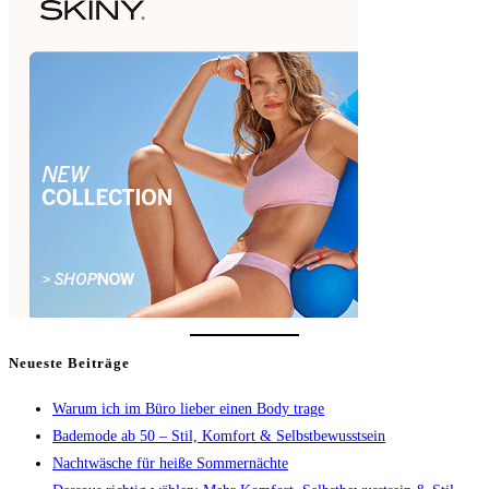
Neueste Beiträge
Warum ich im Büro lieber einen Body trage
Bademode ab 50 – Stil, Komfort & Selbstbewusstsein
Nachtwäsche für heiße Sommernächte