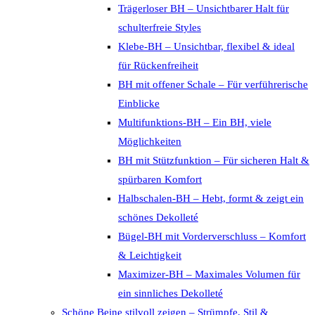
Trägerloser BH – Unsichtbarer Halt für
schulterfreie Styles
Klebe-BH – Unsichtbar, flexibel & ideal
für Rückenfreiheit
BH mit offener Schale – Für verführerische
Einblicke
Multifunktions-BH – Ein BH, viele
Möglichkeiten
BH mit Stützfunktion – Für sicheren Halt &
spürbaren Komfort
Halbschalen-BH – Hebt, formt & zeigt ein
schönes Dekolleté
Bügel-BH mit Vorderverschluss – Komfort
& Leichtigkeit
Maximizer-BH – Maximales Volumen für
ein sinnliches Dekolleté
Schöne Beine stilvoll zeigen – Strümpfe, Stil &