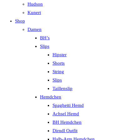
Hudson
Kunert
Shop
Damen
BH’s
Slips
Hipster
Shorts
String
Slips
Taillenslip
Hemdchen
Spaghetti Hemd
Achsel Hemd
BH Hemdchen
Dirndl Outfit
Halb-Arm Hemdchen