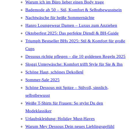
Warum ich im Büro lieber einen Body trage
Bademode ab 50 – Stil, Komfort & Selbstbewusstsein
Nachtwäsche für heiße Sommernächte
Hanro Loungewear Damen – Luxus zum Anziehen
Oktoberfest 2025: Das perfekte Dirndl & BH-Guide
Triumph Bestseller BHs 2025: Stil & Komfort für große
Cups
Dessous richtig pflegen – die 10 goldenen Regeln 2025
Sloggi Unterwäsche: Komfort trifft Style für Sie & Ihn
Schöne Haut, schönes Dekolleté
Sommer-Sale 2025
Schöne Dessous mit Spitze – Stilvoll, sinnlich,
selbstbewusst
Weiße T-Shirts für Frauen: So stylst Du den
Modeklassiker
Urlaubskleidung: Holiday Must-Haves
Warum Mey Dessous Dein neues Lieblingsgefühl