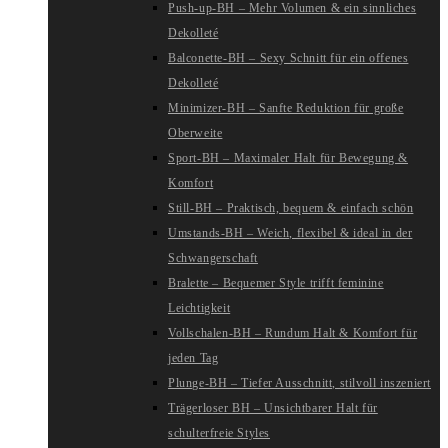
Push-up-BH – Mehr Volumen & ein sinnliches
Dekolleté
Balconette-BH – Sexy Schnitt für ein offenes
Dekolleté
Minimizer-BH – Sanfte Reduktion für große
Oberweite
Sport-BH – Maximaler Halt für Bewegung &
Komfort
Still-BH – Praktisch, bequem & einfach schön
Umstands-BH – Weich, flexibel & ideal in der
Schwangerschaft
Bralette – Bequemer Style trifft feminine
Leichtigkeit
Vollschalen-BH – Rundum Halt & Komfort für
jeden Tag
Plunge-BH – Tiefer Ausschnitt, stilvoll inszeniert
Trägerloser BH – Unsichtbarer Halt für
schulterfreie Styles