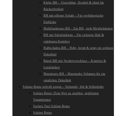
Klebe-BH – Unsichtbar, flexibel & ideal für
Rückenfreiheit
BH mit offener Schale – Für verführerische
Einblicke
Multifunktions-BH – Ein BH, viele Möglichkeiten
BH mit Stützfunktion – Für sicheren Halt &
spürbaren Komfort
Halbschalen-BH – Hebt, formt & zeigt ein schönes
Dekolleté
Bügel-BH mit Vorderverschluss – Komfort &
Leichtigkeit
Maximizer-BH – Maximales Volumen für ein
sinnliches Dekolleté
Schöne Beine stilvoll zeigen – Strümpfe, Stil & Selbstliebe
Schöne Beine: Dein Weg zu straffen, gepflegten
Traumbeinen
Socken Toni Schöne Beine
Schöne Beine