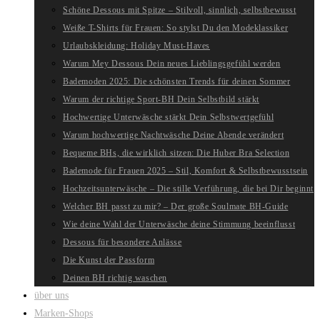
Schöne Dessous mit Spitze – Stilvoll, sinnlich, selbstbewusst
Weiße T-Shirts für Frauen: So stylst Du den Modeklassiker
Urlaubskleidung: Holiday Must-Haves
Warum Mey Dessous Dein neues Lieblingsgefühl werden
Bademoden 2025: Die schönsten Trends für deinen Sommer
Warum der richtige Sport-BH Dein Selbstbild stärkt
Hochwertige Unterwäsche stärkt Dein Selbstwertgefühl
Warum hochwertige Nachtwäsche Deine Abende verändert
Bequeme BHs, die wirklich sitzen: Die Huber Bra Selection
Bademode für Frauen 2025 – Stil, Komfort & Selbstbewusstsein
Hochzeitsunterwäsche – Die stille Verführung, die bei Dir beginnt
Welcher BH passt zu mir? – Der große Soulmate BH-Guide
Wie deine Wahl der Unterwäsche deine Stimmung beeinflusst
Dessous für besondere Anlässe
Die Kunst der Passform
Deinen BH richtig waschen
über uns
Marken-Shops