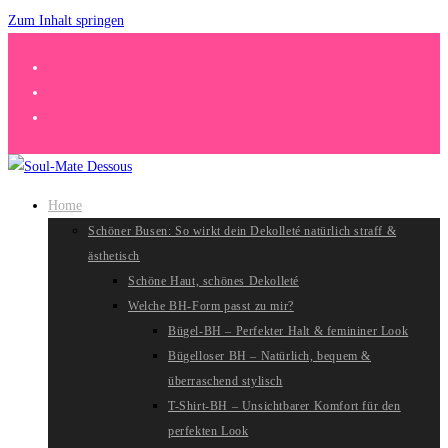
Zum Inhalt springen
Home
Schöner Busen: So wirkt dein Dekolleté natürlich straff &
ästhetisch
Schöne Haut, schönes Dekolleté
Welche BH-Form passt zu mir?
Bügel-BH – Perfekter Halt & femininer Look
Bügelloser BH – Natürlich, bequem &
überraschend stylisch
T-Shirt-BH – Unsichtbarer Komfort für den
perfekten Look