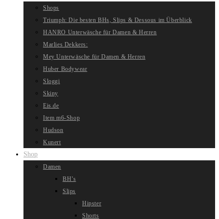
Shops
Triumph: Die besten BHs, Slips & Dessous im Überblick
HANRO Unterwäsche für Damen & Herren
Marlies Dekkers:
Mey Unterwäsche für Damen & Herren
Huber Bodywear
Sloggi
Skiny
Eis.de
Item m6-Shop
Hudson
Kunert
Shop
Damen
BH’s
Slips
Hipster
Shorts