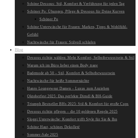
Schöne Dessous: Stil, Komfort & Verführung für jeden Tag
Schöner Po: Übungen, Pflege & Dessous für Deine Kurven
Schöner Po
Schöne Unterwäsche für Frauen: Marken, Tipps & Wohlfühl-
Gefühl
Nachtwäsche für Frauen: Stilvoll schlafen
Blog
Dessous richtig wählen: Mehr Komfort, Selbstbewusstsein & Stil
Warum ich im Büro lieber einen Body trage
Bademode ab 50 – Stil, Komfort & Selbstbewusstsein
Nachtwäsche für heiße Sommernächte
Hanro Loungewear Damen – Luxus zum Anziehen
Oktoberfest 2025: Das perfekte Dirndl & BH-Guide
Triumph Bestseller BHs 2025: Stil & Komfort für große Cups
Dessous richtig pflegen – die 10 goldenen Regeln 2025
Sloggi Unterwäsche: Komfort trifft Style für Sie & Ihn
Schöne Haut, schönes Dekolleté
Sommer-Sale 2025