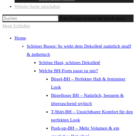
Website-Suche umschalten
Press Escape to close the search panel.
Menü
Schließen
Home
Schöner Busen: So wirkt dein Dekolleté natürlich straff
& ästhetisch
Schöne Haut, schönes Dekolleté
Welche BH-Form passt zu mir?
Bügel-BH – Perfekter Halt & femininer
Look
Bügelloser BH – Natürlich, bequem &
überraschend stylisch
T-Shirt-BH – Unsichtbarer Komfort für den
perfekten Look
Push-up-BH – Mehr Volumen & ein