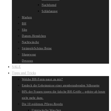
Nachthemd
Schlafanzug
Marken
BH
Slip
Damen-Hemdchen
Nachtwäsche
Strümpfe
Schöne Beine
Shapewear
Dessous
SALE
Tipps und Tricks
Welche BH-Form passt zu mir?
Entdeck die Geheimnisse einer atemberaubenden Silhouette
80% der Frauen tragen die falsche BH-Größe – gehöre ab heute
nicht mehr dazu.
Die 10 goldenen Pflege-Regeln
Unterwäsche Waschen