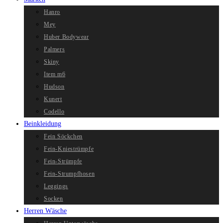
Hanro
Mey
Huber Bodywear
Palmers
Skiny
Item m6
Hudson
Kunert
Codello
Beinkleidung
Fein Söckchen
Fein-Kniestrümpfe
Fein-Strümpfe
Fein-Strumpfhosen
Leggings
Socken
Herren Wäsche