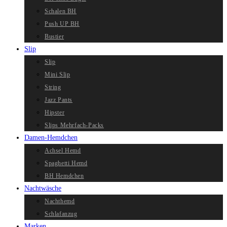
Schalen BH
Push UP BH
Bustier
Slip
Slip
Mini Slip
String
Jazz Pants
Hipster
Slips Mehrfach-Packs
Damen-Hemdchen
Achsel Hemd
Spaghetti Hemd
BH Hemdchen
Nachtwäsche
Nachthemd
Schlafanzug
Marken