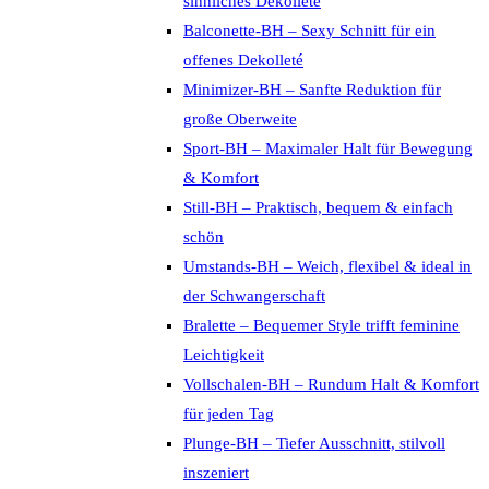
sinnliches Dekolleté
Balconette-BH – Sexy Schnitt für ein
offenes Dekolleté
Minimizer-BH – Sanfte Reduktion für
große Oberweite
Sport-BH – Maximaler Halt für Bewegung
& Komfort
Still-BH – Praktisch, bequem & einfach
schön
Umstands-BH – Weich, flexibel & ideal in
der Schwangerschaft
Bralette – Bequemer Style trifft feminine
Leichtigkeit
Vollschalen-BH – Rundum Halt & Komfort
für jeden Tag
Plunge-BH – Tiefer Ausschnitt, stilvoll
inszeniert