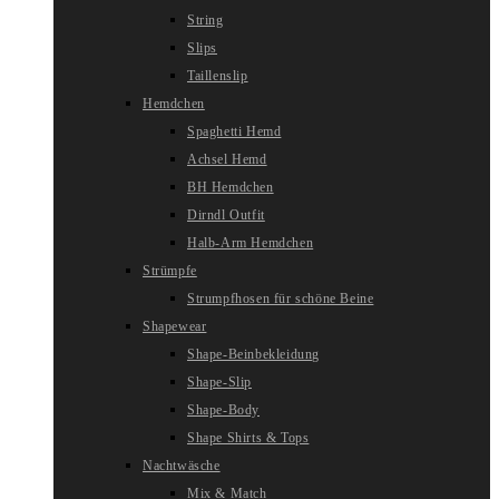
String
Slips
Taillenslip
Hemdchen
Spaghetti Hemd
Achsel Hemd
BH Hemdchen
Dirndl Outfit
Halb-Arm Hemdchen
Strümpfe
Strumpfhosen für schöne Beine
Shapewear
Shape-Beinbekleidung
Shape-Slip
Shape-Body
Shape Shirts & Tops
Nachtwäsche
Mix & Match