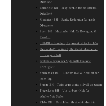
Dekolleté
Balconette-BH – Sexy Schnitt für ein offenes
Dekolleté
Minimizer-BH – Sanfte Reduktion für große
Oberweite
Sport-BH – Maximaler Halt für Bewegung &
Komfort
Still-BH – Praktisch, bequem & einfach schön
Umstands-BH – Weich, flexibel & ideal in der
Schwangerschaft
Bralette – Bequemer Style trifft feminine
Leichtigkeit
Vollschalen-BH – Rundum Halt & Komfort für
jeden Tag
Plunge-BH – Tiefer Ausschnitt, stilvoll inszeniert
Trägerloser BH – Unsichtbarer Halt für
schulterfreie Styles
Klebe-BH – Unsichtbar, flexibel & ideal für