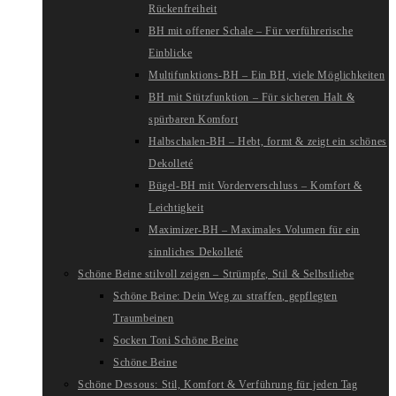
Rückenfreiheit
BH mit offener Schale – Für verführerische
Einblicke
Multifunktions-BH – Ein BH, viele Möglichkeiten
BH mit Stützfunktion – Für sicheren Halt &
spürbaren Komfort
Halbschalen-BH – Hebt, formt & zeigt ein schönes
Dekolleté
Bügel-BH mit Vorderverschluss – Komfort &
Leichtigkeit
Maximizer-BH – Maximales Volumen für ein
sinnliches Dekolleté
Schöne Beine stilvoll zeigen – Strümpfe, Stil & Selbstliebe
Schöne Beine: Dein Weg zu straffen, gepflegten
Traumbeinen
Socken Toni Schöne Beine
Schöne Beine
Schöne Dessous: Stil, Komfort & Verführung für jeden Tag