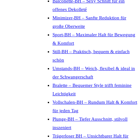
Balconette-BH – Sexy Schnitt für ein
offenes Dekolleté
Minimizer-BH – Sanfte Reduktion für
große Oberweite
Sport-BH – Maximaler Halt für Bewegung
& Komfort
Still-BH – Praktisch, bequem & einfach
schön
Umstands-BH – Weich, flexibel & ideal in
der Schwangerschaft
Bralette – Bequemer Style trifft feminine
Leichtigkeit
Vollschalen-BH – Rundum Halt & Komfort
für jeden Tag
Plunge-BH – Tiefer Ausschnitt, stilvoll
inszeniert
Trägerloser BH – Unsichtbarer Halt für