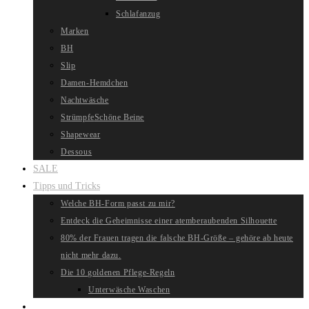
Schlafanzug
Marken
BH
Slip
Damen-Hemdchen
Nachtwäsche
Strümpfe
Schöne Beine
Shapewear
Dessous
SALE
Tipps und Tricks
Welche BH-Form passt zu mir?
Entdeck die Geheimnisse einer atemberaubenden Silhouette
80% der Frauen tragen die falsche BH-Größe – gehöre ab heute
nicht mehr dazu.
Die 10 goldenen Pflege-Regeln
Unterwäsche Waschen
Website-