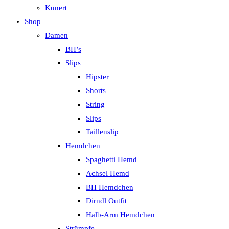
Kunert
Shop
Damen
BH’s
Slips
Hipster
Shorts
String
Slips
Taillenslip
Hemdchen
Spaghetti Hemd
Achsel Hemd
BH Hemdchen
Dirndl Outfit
Halb-Arm Hemdchen
Strümpfe