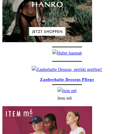
Zauberhafte Dessous Pflege
Item m6