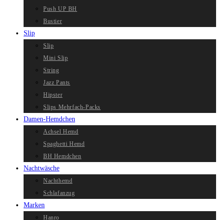
Push UP BH
Bustier
Slip
Slip
Mini Slip
String
Jazz Pants
Hipster
Slips Mehrfach-Packs
Damen-Hemdchen
Achsel Hemd
Spaghetti Hemd
BH Hemdchen
Nachtwäsche
Nachthemd
Schlafanzug
Marken
Hanro