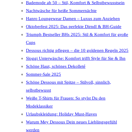
Bademode ab 50 – Stil, Komfort & Selbstbewusstsein
Nachtwäsche für heiße Sommernächte
Hanro Loungewear Damen – Luxus zum Anziehen
Oktoberfest 2025: Das perfekte Dirndl & BH-Guide
Triumph Bestseller BHs 2025: Stil & Komfort für große
Cups
Dessous richtig pflegen – die 10 goldenen Regeln 2025
Sloggi Unterwäsche: Komfort trifft Style für Sie & Ihn
Schöne Haut, schönes Dekolleté
Sommer-Sale 2025
Schöne Dessous mit Spitze – Stilvoll, sinnlich,
selbstbewusst
Weiße T-Shirts für Frauen: So stylst Du den
Modeklassiker
Urlaubskleidung: Holiday Must-Haves
Warum Mey Dessous Dein neues Lieblingsgefühl
werden