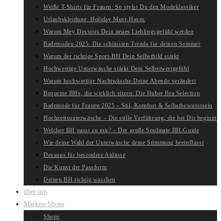
Weiße T-Shirts für Frauen: So stylst Du den Modeklassiker
Urlaubskleidung: Holiday Must-Haves
Warum Mey Dessous Dein neues Lieblingsgefühl werden
Bademoden 2025: Die schönsten Trends für deinen Sommer
Warum der richtige Sport-BH Dein Selbstbild stärkt
Hochwertige Unterwäsche stärkt Dein Selbstwertgefühl
Warum hochwertige Nachtwäsche Deine Abende verändert
Bequeme BHs, die wirklich sitzen: Die Huber Bra Selection
Bademode für Frauen 2025 – Stil, Komfort & Selbstbewusstsein
Hochzeitsunterwäsche – Die stille Verführung, die bei Dir beginnt
Welcher BH passt zu mir? – Der große Soulmate BH-Guide
Wie deine Wahl der Unterwäsche deine Stimmung beeinflusst
Dessous für besondere Anlässe
Die Kunst der Passform
Deinen BH richtig waschen
über uns
Marken-Shops
Shops