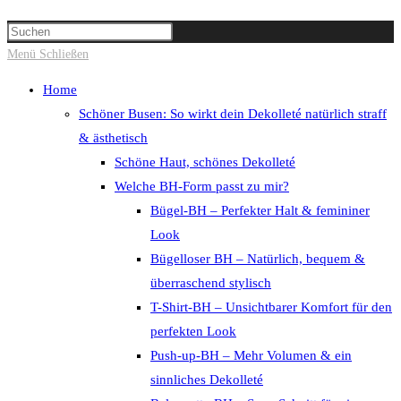
Suche
Press
umschalten
Escape
Menü
Schließen
to
Home
close
Schöner Busen: So wirkt dein Dekolleté natürlich straff
the
& ästhetisch
search
Schöne Haut, schönes Dekolleté
panel.
Welche BH-Form passt zu mir?
Bügel-BH – Perfekter Halt & femininer
Look
Bügelloser BH – Natürlich, bequem &
überraschend stylisch
T-Shirt-BH – Unsichtbarer Komfort für den
perfekten Look
Push-up-BH – Mehr Volumen & ein
sinnliches Dekolleté