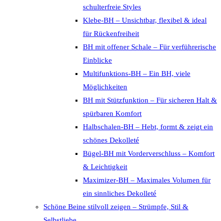
schulterfreie Styles
Klebe-BH – Unsichtbar, flexibel & ideal
für Rückenfreiheit
BH mit offener Schale – Für verführerische
Einblicke
Multifunktions-BH – Ein BH, viele
Möglichkeiten
BH mit Stützfunktion – Für sicheren Halt &
spürbaren Komfort
Halbschalen-BH – Hebt, formt & zeigt ein
schönes Dekolleté
Bügel-BH mit Vorderverschluss – Komfort
& Leichtigkeit
Maximizer-BH – Maximales Volumen für
ein sinnliches Dekolleté
Schöne Beine stilvoll zeigen – Strümpfe, Stil &
Selbstliebe