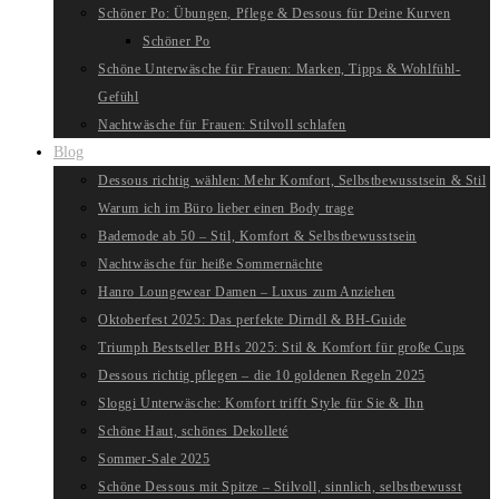
Schöner Po: Übungen, Pflege & Dessous für Deine Kurven
Schöner Po
Schöne Unterwäsche für Frauen: Marken, Tipps & Wohlfühl-
Gefühl
Nachtwäsche für Frauen: Stilvoll schlafen
Blog
Dessous richtig wählen: Mehr Komfort, Selbstbewusstsein & Stil
Warum ich im Büro lieber einen Body trage
Bademode ab 50 – Stil, Komfort & Selbstbewusstsein
Nachtwäsche für heiße Sommernächte
Hanro Loungewear Damen – Luxus zum Anziehen
Oktoberfest 2025: Das perfekte Dirndl & BH-Guide
Triumph Bestseller BHs 2025: Stil & Komfort für große Cups
Dessous richtig pflegen – die 10 goldenen Regeln 2025
Sloggi Unterwäsche: Komfort trifft Style für Sie & Ihn
Schöne Haut, schönes Dekolleté
Sommer-Sale 2025
Schöne Dessous mit Spitze – Stilvoll, sinnlich, selbstbewusst