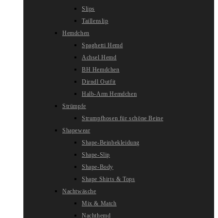
Slips
Taillenslip
Hemdchen
Spaghetti Hemd
Achsel Hemd
BH Hemdchen
Dirndl Outfit
Halb-Arm Hemdchen
Strümpfe
Strumpfhosen für schöne Beine
Shapewear
Shape-Beinbekleidung
Shape-Slip
Shape-Body
Shape Shirts & Tops
Nachtwäsche
Mix & Match
Nachthemd