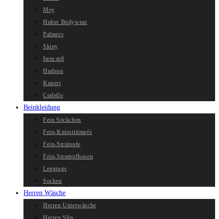
Mey
Huber Bodywear
Palmers
Skiny
Item m6
Hudson
Kunert
Codello
Beinkleidung
Fein Söckchen
Fein-Kniestrümpfe
Fein-Strümpfe
Fein-Strumpfhosen
Leggings
Socken
Herren Wäsche
Herren Unterwäsche
Herren Slip