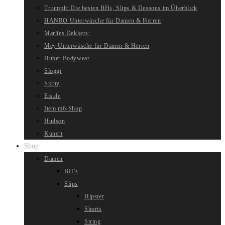
Triumph: Die besten BHs, Slips & Dessous im Überblick
HANRO Unterwäsche für Damen & Herren
Marlies Dekkers:
Mey Unterwäsche für Damen & Herren
Huber Bodywear
Sloggi
Skiny
Eis.de
Item m6-Shop
Hudson
Kunert
Shop
Damen
BH’s
Slips
Hipster
Shorts
String