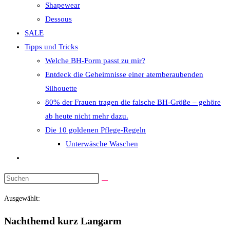
Shapewear
Dessous
SALE
Tipps und Tricks
Welche BH-Form passt zu mir?
Entdeck die Geheimnisse einer atemberaubenden
Silhouette
80% der Frauen tragen die falsche BH-Größe – gehöre
ab heute nicht mehr dazu.
Die 10 goldenen Pflege-Regeln
Unterwäsche Waschen
Website-
Suche
Diese
umschalten
Website
Ausgewählt:
durchsuchen
Nachthemd kurz Langarm