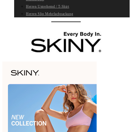
Herren Unterhemd / T-Shirt
Herren Slip Mehrfachpackung