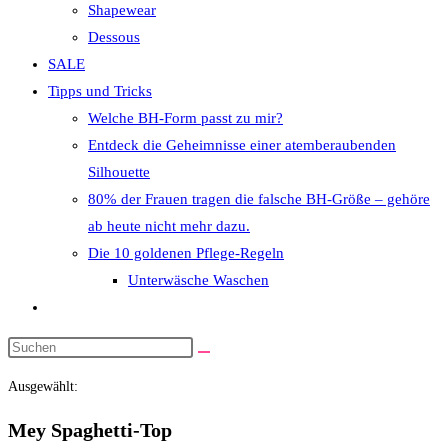
Shapewear
Dessous
SALE
Tipps und Tricks
Welche BH-Form passt zu mir?
Entdeck die Geheimnisse einer atemberaubenden
Silhouette
80% der Frauen tragen die falsche BH-Größe – gehöre
ab heute nicht mehr dazu.
Die 10 goldenen Pflege-Regeln
Unterwäsche Waschen
Website-
Suche
Diese
umschalten
Website
Ausgewählt:
durchsuchen
Mey Spaghetti-Top