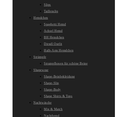
Slips
Taillenslip
Hemdchen
Spaghetti Hemd
Achsel Hemd
BH Hemdchen
Dirndl Outfit
Halb-Arm Hemdchen
Strümpfe
Strumpfhosen für schöne Beine
Shapewear
Shape-Beinbekleidung
Shape-Slip
Shape-Body
Shape Shirts & Tops
Nachtwäsche
Mix & Match
Nachthemd