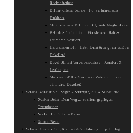
Rückenfreiheit
BH mit offener Schale – Für verführerische
Einblicke
Multifunktions-BH – Ein BH, viele Möglichkeiten
BH mit Stützfunktion – Für sicheren Halt &
spürbaren Komfort
Halbschalen-BH – Hebt, formt & zeigt ein schönes
Dekolleté
Bügel-BH mit Vorderverschluss – Komfort &
Leichtigkeit
Maximizer-BH – Maximales Volumen für ein
sinnliches Dekolleté
Schöne Beine stilvoll zeigen – Strümpfe, Stil & Selbstliebe
Schöne Beine: Dein Weg zu straffen, gepflegten
Traumbeinen
Socken Toni Schöne Beine
Schöne Beine
Schöne Dessous: Stil, Komfort & Verführung für jeden Tag