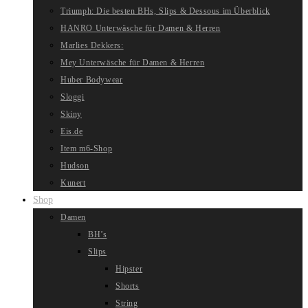
Triumph: Die besten BHs, Slips & Dessous im Überblick
HANRO Unterwäsche für Damen & Herren
Marlies Dekkers:
Mey Unterwäsche für Damen & Herren
Huber Bodywear
Sloggi
Skiny
Eis.de
Item m6-Shop
Hudson
Kunert
Shop
Damen
BH’s
Slips
Hipster
Shorts
String