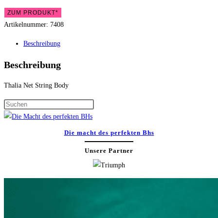
ZUM PRODUKT*
Artikelnummer:
7408
Beschreibung
Beschreibung
Thalia Net String Body
Press
Escape
to
Die macht des perfekten Bhs
close
Unsere Partner
the
search
panel.