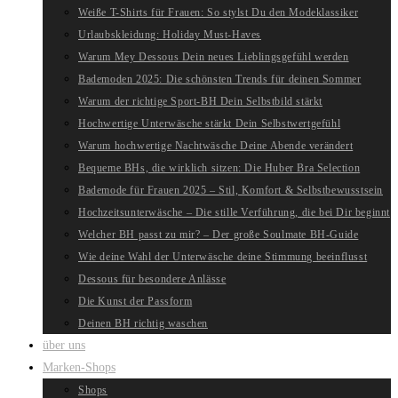
Weiße T-Shirts für Frauen: So stylst Du den Modeklassiker
Urlaubskleidung: Holiday Must-Haves
Warum Mey Dessous Dein neues Lieblingsgefühl werden
Bademoden 2025: Die schönsten Trends für deinen Sommer
Warum der richtige Sport-BH Dein Selbstbild stärkt
Hochwertige Unterwäsche stärkt Dein Selbstwertgefühl
Warum hochwertige Nachtwäsche Deine Abende verändert
Bequeme BHs, die wirklich sitzen: Die Huber Bra Selection
Bademode für Frauen 2025 – Stil, Komfort & Selbstbewusstsein
Hochzeitsunterwäsche – Die stille Verführung, die bei Dir beginnt
Welcher BH passt zu mir? – Der große Soulmate BH-Guide
Wie deine Wahl der Unterwäsche deine Stimmung beeinflusst
Dessous für besondere Anlässe
Die Kunst der Passform
Deinen BH richtig waschen
über uns
Marken-Shops
Shops