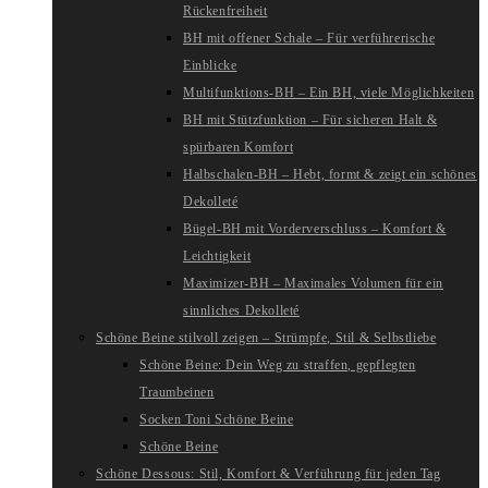
Rückenfreiheit
BH mit offener Schale – Für verführerische
Einblicke
Multifunktions-BH – Ein BH, viele Möglichkeiten
BH mit Stützfunktion – Für sicheren Halt &
spürbaren Komfort
Halbschalen-BH – Hebt, formt & zeigt ein schönes
Dekolleté
Bügel-BH mit Vorderverschluss – Komfort &
Leichtigkeit
Maximizer-BH – Maximales Volumen für ein
sinnliches Dekolleté
Schöne Beine stilvoll zeigen – Strümpfe, Stil & Selbstliebe
Schöne Beine: Dein Weg zu straffen, gepflegten
Traumbeinen
Socken Toni Schöne Beine
Schöne Beine
Schöne Dessous: Stil, Komfort & Verführung für jeden Tag