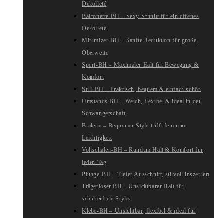
Dekolleté
Balconette-BH – Sexy Schnitt für ein offenes
Dekolleté
Minimizer-BH – Sanfte Reduktion für große
Oberweite
Sport-BH – Maximaler Halt für Bewegung &
Komfort
Still-BH – Praktisch, bequem & einfach schön
Umstands-BH – Weich, flexibel & ideal in der
Schwangerschaft
Bralette – Bequemer Style trifft feminine
Leichtigkeit
Vollschalen-BH – Rundum Halt & Komfort für
jeden Tag
Plunge-BH – Tiefer Ausschnitt, stilvoll inszeniert
Trägerloser BH – Unsichtbarer Halt für
schulterfreie Styles
Klebe-BH – Unsichtbar, flexibel & ideal für