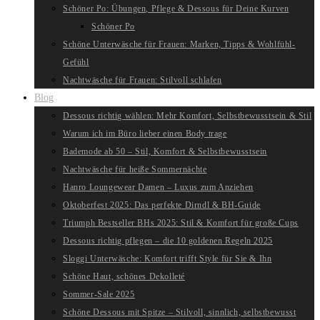
Schöner Po: Übungen, Pflege & Dessous für Deine Kurven
Schöner Po
Schöne Unterwäsche für Frauen: Marken, Tipps & Wohlfühl-
Gefühl
Nachtwäsche für Frauen: Stilvoll schlafen
Blog
Dessous richtig wählen: Mehr Komfort, Selbstbewusstsein & Stil
Warum ich im Büro lieber einen Body trage
Bademode ab 50 – Stil, Komfort & Selbstbewusstsein
Nachtwäsche für heiße Sommernächte
Hanro Loungewear Damen – Luxus zum Anziehen
Oktoberfest 2025: Das perfekte Dirndl & BH-Guide
Triumph Bestseller BHs 2025: Stil & Komfort für große Cups
Dessous richtig pflegen – die 10 goldenen Regeln 2025
Sloggi Unterwäsche: Komfort trifft Style für Sie & Ihn
Schöne Haut, schönes Dekolleté
Sommer-Sale 2025
Schöne Dessous mit Spitze – Stilvoll, sinnlich, selbstbewusst