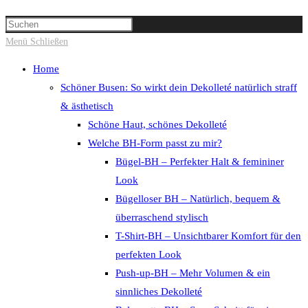
Suche
Press
umschalten
Escape
Menü
Schließen
to
Home
close
Schöner Busen: So wirkt dein Dekolleté natürlich straff
the
& ästhetisch
search
Schöne Haut, schönes Dekolleté
panel.
Welche BH-Form passt zu mir?
Bügel-BH – Perfekter Halt & femininer
Look
Bügelloser BH – Natürlich, bequem &
überraschend stylisch
T-Shirt-BH – Unsichtbarer Komfort für den
perfekten Look
Push-up-BH – Mehr Volumen & ein
sinnliches Dekolleté