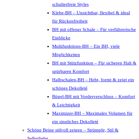
schulterfreie Styles
Klebe-BH – Unsichtbar, flexibel & ideal
für Rückenfreiheit
BH mit offener Schale – Für verführerische
Einblicke
Multifunktions-BH – Ein BH, viele
Möglichkeiten
BH mit Stützfunktion – Für sicheren Halt &
spürbaren Komfort
Halbschalen-BH – Hebt, formt & zeigt ein
schönes Dekolleté
Bügel-BH mit Vorderverschluss – Komfort
& Leichtigkeit
Maximizer-BH – Maximales Volumen für
ein sinnliches Dekolleté
Schöne Beine stilvoll zeigen – Strümpfe, Stil &
Selbstliebe