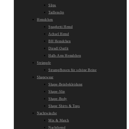
Slips
Taillenslip
Hemdchen
Spaghetti Hemd
Achsel Hemd
BH Hemdchen
Dirndl Outfit
Halb-Arm Hemdchen
Strümpfe
Strumpfhosen für schöne Beine
Shapewear
Shape-Beinbekleidung
Shape-Slip
Shape-Body
Shape Shirts & Tops
Nachtwäsche
Mix & Match
Nachthemd