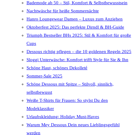
Bademode ab 50 – Stil, Komfort & Selbstbewusstsein
Nachtwäsche für heiße Sommernächte
Hanro Loungewear Damen – Luxus zum Anziehen
Oktoberfest 2025: Das perfekte Dirndl & BH-Guide
Triumph Bestseller BHs 2025: Stil & Komfort für große
Cups
Dessous richtig pflegen – die 10 goldenen Regeln 2025
Sloggi Unterwäsche: Komfort trifft Style für Sie & Ihn
Schöne Haut, schönes Dekolleté
Sommer-Sale 2025
Schöne Dessous mit Spitze – Stilvoll, sinnlich,
selbstbewusst
Weiße T-Shirts für Frauen: So stylst Du den
Modeklassiker
Urlaubskleidung: Holiday Must-Haves
Warum Mey Dessous Dein neues Lieblingsgefühl
werden