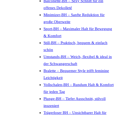
Balconette-BH – Sexy Schnitt für ein
offenes Dekolleté
Minimizer-BH – Sanfte Reduktion für
große Oberweite
Sport-BH – Maximaler Halt für Bewegung
& Komfort
Still-BH – Praktisch, bequem & einfach
schön
Umstands-BH – Weich, flexibel & ideal in
der Schwangerschaft
Bralette – Bequemer Style trifft feminine
Leichtigkeit
Vollschalen-BH – Rundum Halt & Komfort
für jeden Tag
Plunge-BH – Tiefer Ausschnitt, stilvoll
inszeniert
Trägerloser BH – Unsichtbarer Halt für