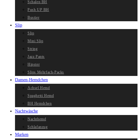
Schalen BH
Push UP BH
Bustier
Slip
Slip
Mini Slip
String
Jazz Pants
Hipster
Slips Mehrfach-Packs
Damen-Hemdchen
Achsel Hemd
Spaghetti Hemd
BH Hemdchen
Nachtwäsche
Nachthemd
Schlafanzug
Marken