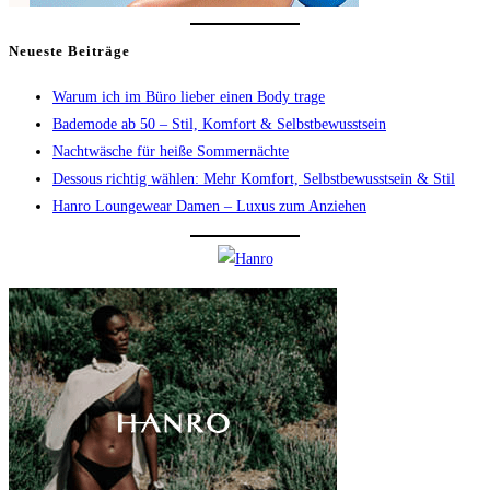
Neueste Beiträge
Warum ich im Büro lieber einen Body trage
Bademode ab 50 – Stil, Komfort & Selbstbewusstsein
Nachtwäsche für heiße Sommernächte
Dessous richtig wählen: Mehr Komfort, Selbstbewusstsein & Stil
Hanro Loungewear Damen – Luxus zum Anziehen