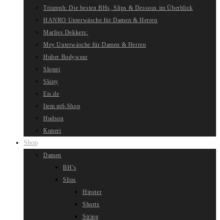
Triumph: Die besten BHs, Slips & Dessous im Überblick
HANRO Unterwäsche für Damen & Herren
Marlies Dekkers:
Mey Unterwäsche für Damen & Herren
Huber Bodywear
Sloggi
Skiny
Eis.de
Item m6-Shop
Hudson
Kunert
Shop
Damen
BH’s
Slips
Hipster
Shorts
String