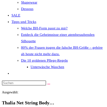
Shapewear
Dessous
SALE
Tipps und Tricks
Welche BH-Form passt zu mir?
Entdeck die Geheimnisse einer atemberaubenden
Silhouette
80% der Frauen tragen die falsche BH-Größe – gehöre
ab heute nicht mehr dazu.
Die 10 goldenen Pflege-Regeln
Unterwäsche Waschen
Website-
Suche
Diese
umschalten
Website
Ausgewählt:
durchsuchen
Thalia Net String Body…