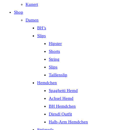
Kunert
Shop
Damen
BH’s
Slips
Hipster
Shorts
String
Slips
Taillenslip
Hemdchen
Spaghetti Hemd
Achsel Hemd
BH Hemdchen
Dirndl Outfit
Halb-Arm Hemdchen
Strümpfe