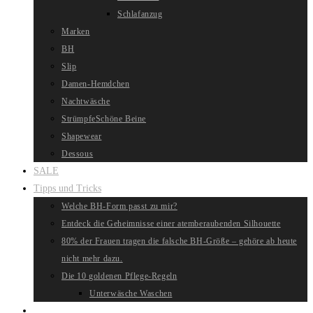
Schlafanzug
Marken
BH
Slip
Damen-Hemdchen
Nachtwäsche
Strümpfe
Schöne Beine
Shapewear
Dessous
SALE
Tipps und Tricks
Welche BH-Form passt zu mir?
Entdeck die Geheimnisse einer atemberaubenden Silhouette
80% der Frauen tragen die falsche BH-Größe – gehöre ab heute
nicht mehr dazu.
Die 10 goldenen Pflege-Regeln
Unterwäsche Waschen
Website-