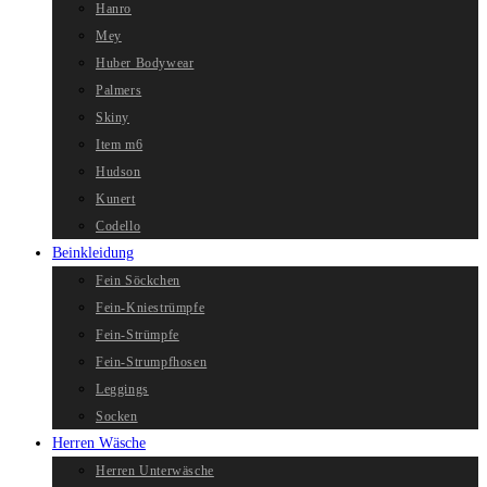
Hanro
Mey
Huber Bodywear
Palmers
Skiny
Item m6
Hudson
Kunert
Codello
Beinkleidung
Fein Söckchen
Fein-Kniestrümpfe
Fein-Strümpfe
Fein-Strumpfhosen
Leggings
Socken
Herren Wäsche
Herren Unterwäsche