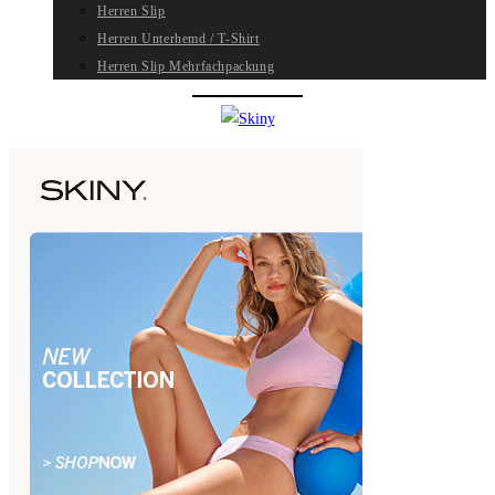
Herren Slip
Herren Unterhemd / T-Shirt
Herren Slip Mehrfachpackung