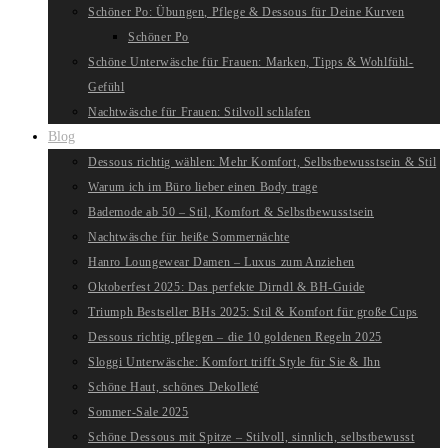
Schöner Po: Übungen, Pflege & Dessous für Deine Kurven
Schöner Po
Schöne Unterwäsche für Frauen: Marken, Tipps & Wohlfühl-
Gefühl
Nachtwäsche für Frauen: Stilvoll schlafen
Blog
Dessous richtig wählen: Mehr Komfort, Selbstbewusstsein & Stil
Warum ich im Büro lieber einen Body trage
Bademode ab 50 – Stil, Komfort & Selbstbewusstsein
Nachtwäsche für heiße Sommernächte
Hanro Loungewear Damen – Luxus zum Anziehen
Oktoberfest 2025: Das perfekte Dirndl & BH-Guide
Triumph Bestseller BHs 2025: Stil & Komfort für große Cups
Dessous richtig pflegen – die 10 goldenen Regeln 2025
Sloggi Unterwäsche: Komfort trifft Style für Sie & Ihn
Schöne Haut, schönes Dekolleté
Sommer-Sale 2025
Schöne Dessous mit Spitze – Stilvoll, sinnlich, selbstbewusst