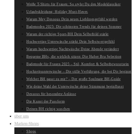
Weiße T-Shirts für Frauen: So stylst Du den Modeklassiker
Urlaubskleidung: Holiday Must-Haves
Warum Mey Dessous Dein neues Lieblingsgefühl werden
Bademoden 2025: Die schönsten Trends für deinen Sommer
Warum der richtige Sport-BH Dein Selbstbild stärkt
Hochwertige Unterwäsche stärkt Dein Selbstwertgefühl
Warum hochwertige Nachtwäsche Deine Abende verändert
Bequeme BHs, die wirklich sitzen: Die Huber Bra Selection
Bademode für Frauen 2025 – Stil, Komfort & Selbstbewusstsein
Hochzeitsunterwäsche – Die stille Verführung, die bei Dir beginnt
Welcher BH passt zu mir? – Der große Soulmate BH-Guide
Wie deine Wahl der Unterwäsche deine Stimmung beeinflusst
Dessous für besondere Anlässe
Die Kunst der Passform
Deinen BH richtig waschen
über uns
Marken-Shops
Shops