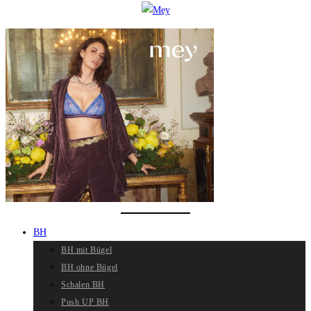
BH
BH mit Bügel
BH ohne Bügel
Schalen BH
Push UP BH