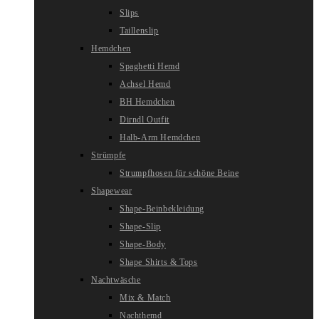
Slips
Taillenslip
Hemdchen
Spaghetti Hemd
Achsel Hemd
BH Hemdchen
Dirndl Outfit
Halb-Arm Hemdchen
Strümpfe
Strumpfhosen für schöne Beine
Shapewear
Shape-Beinbekleidung
Shape-Slip
Shape-Body
Shape Shirts & Tops
Nachtwäsche
Mix & Match
Nachthemd