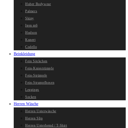
Huber Bodywear
Palmers
Skiny
Item m6
Hudson
Kunert
Codello
Beinkleidung
Fein Söckchen
Fein-Kniestrümpfe
Fein-Strümpfe
Fein-Strumpfhosen
Leggings
Socken
Herren Wäsche
Herren Unterwäsche
Herren Slip
Herren Unterhemd / T-Shirt