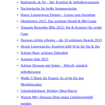
Bademode ab 50 – Stil, Komfort & Selbstbewusstsein
Nachtwäsche für heiße Sommernächte
Hanro Loungewear Damen – Luxus zum Anziehen
Oktoberfest 2025: Das perfekte Dirndl & BH-Guide
Triumph Bestseller BHs 2025: Stil & Komfort für große
Cups
Dessous richtig pflegen – die 10 goldenen Regeln 2025
Sloggi Unterwäsche: Komfort trifft Style für Sie & Ihn
Schöne Haut, schönes Dekolleté
Sommer-Sale 2025
Schöne Dessous mit Spitze – Stilvoll, sinnlich,
selbstbewusst
Weiße T-Shirts für Frauen: So stylst Du den
Modeklassiker
Urlaubskleidung: Holiday Must-Haves
Warum Mey Dessous Dein neues Lieblingsgefühl
werden