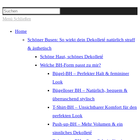
Suche
Press
umschalten
Escape
Menü
Schließen
to
Home
close
Schöner Busen: So wirkt dein Dekolleté natürlich straff
the
& ästhetisch
search
Schöne Haut, schönes Dekolleté
panel.
Welche BH-Form passt zu mir?
Bügel-BH – Perfekter Halt & femininer
Look
Bügelloser BH – Natürlich, bequem &
überraschend stylisch
T-Shirt-BH – Unsichtbarer Komfort für den
perfekten Look
Push-up-BH – Mehr Volumen & ein
sinnliches Dekolleté