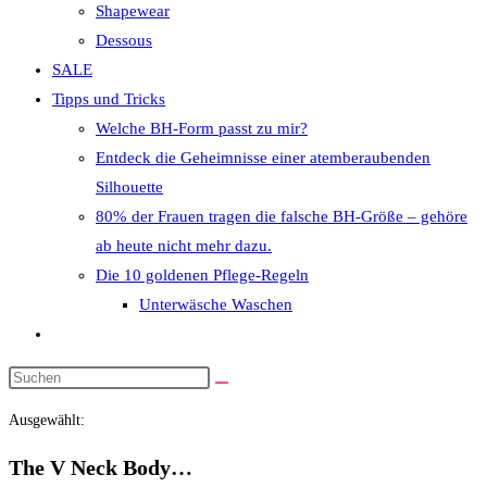
Shapewear
Dessous
SALE
Tipps und Tricks
Welche BH-Form passt zu mir?
Entdeck die Geheimnisse einer atemberaubenden
Silhouette
80% der Frauen tragen die falsche BH-Größe – gehöre
ab heute nicht mehr dazu.
Die 10 goldenen Pflege-Regeln
Unterwäsche Waschen
Website-
Suche
Diese
umschalten
Website
Ausgewählt:
durchsuchen
The V Neck Body…