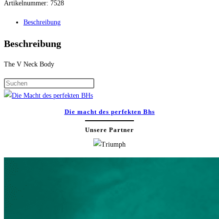
Artikelnummer:
7528
Beschreibung
Beschreibung
The V Neck Body
Press
Escape
to
Die macht des perfekten Bhs
close
Unsere Partner
the
search
panel.