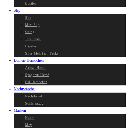
Bustier
Slip
Slip
Mini Slip
String
Jazz Pants
Hipster
Slips Mehrfach-Packs
Damen-Hemdchen
Achsel Hemd
Spaghetti Hemd
BH Hemdchen
Nachtwäsche
Nachthemd
Schlafanzug
Marken
Hanro
Mey