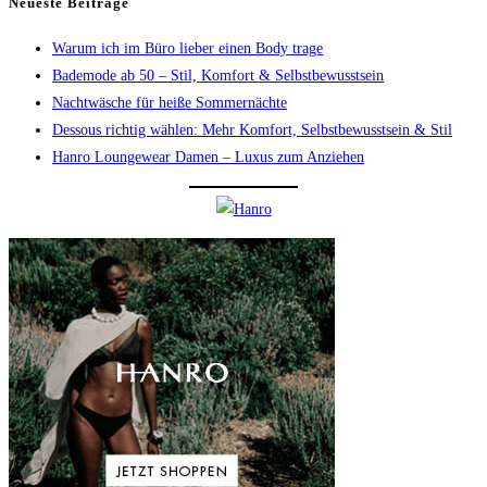
Neueste Beiträge
Warum ich im Büro lieber einen Body trage
Bademode ab 50 – Stil, Komfort & Selbstbewusstsein
Nachtwäsche für heiße Sommernächte
Dessous richtig wählen: Mehr Komfort, Selbstbewusstsein & Stil
Hanro Loungewear Damen – Luxus zum Anziehen