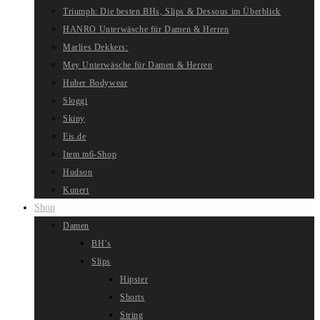
Triumph: Die besten BHs, Slips & Dessous im Überblick
HANRO Unterwäsche für Damen & Herren
Marlies Dekkers:
Mey Unterwäsche für Damen & Herren
Huber Bodywear
Sloggi
Skiny
Eis.de
Item m6-Shop
Hudson
Kunert
Shop
Damen
BH’s
Slips
Hipster
Shorts
String