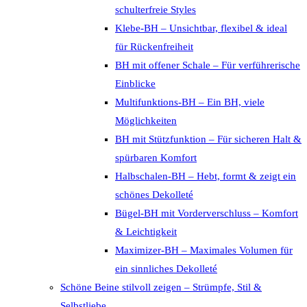
schulterfreie Styles
Klebe-BH – Unsichtbar, flexibel & ideal
für Rückenfreiheit
BH mit offener Schale – Für verführerische
Einblicke
Multifunktions-BH – Ein BH, viele
Möglichkeiten
BH mit Stützfunktion – Für sicheren Halt &
spürbaren Komfort
Halbschalen-BH – Hebt, formt & zeigt ein
schönes Dekolleté
Bügel-BH mit Vorderverschluss – Komfort
& Leichtigkeit
Maximizer-BH – Maximales Volumen für
ein sinnliches Dekolleté
Schöne Beine stilvoll zeigen – Strümpfe, Stil &
Selbstliebe