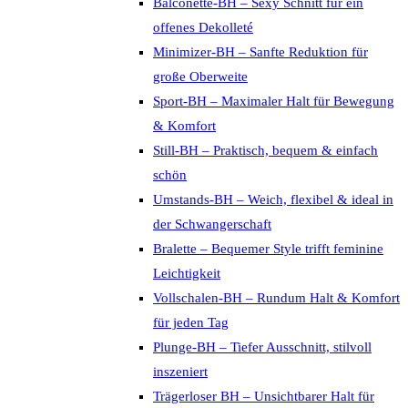
Balconette-BH – Sexy Schnitt für ein
offenes Dekolleté
Minimizer-BH – Sanfte Reduktion für
große Oberweite
Sport-BH – Maximaler Halt für Bewegung
& Komfort
Still-BH – Praktisch, bequem & einfach
schön
Umstands-BH – Weich, flexibel & ideal in
der Schwangerschaft
Bralette – Bequemer Style trifft feminine
Leichtigkeit
Vollschalen-BH – Rundum Halt & Komfort
für jeden Tag
Plunge-BH – Tiefer Ausschnitt, stilvoll
inszeniert
Trägerloser BH – Unsichtbarer Halt für