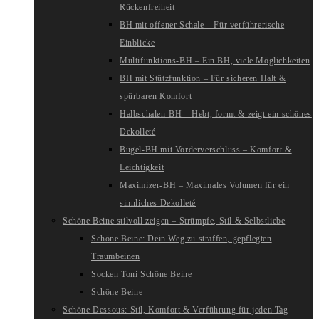
Rückenfreiheit
BH mit offener Schale – Für verführerische
Einblicke
Multifunktions-BH – Ein BH, viele Möglichkeiten
BH mit Stützfunktion – Für sicheren Halt &
spürbaren Komfort
Halbschalen-BH – Hebt, formt & zeigt ein schönes
Dekolleté
Bügel-BH mit Vorderverschluss – Komfort &
Leichtigkeit
Maximizer-BH – Maximales Volumen für ein
sinnliches Dekolleté
Schöne Beine stilvoll zeigen – Strümpfe, Stil & Selbstliebe
Schöne Beine: Dein Weg zu straffen, gepflegten
Traumbeinen
Socken Toni Schöne Beine
Schöne Beine
Schöne Dessous: Stil, Komfort & Verführung für jeden Tag