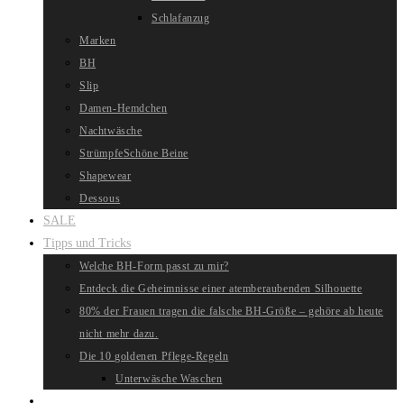
Schlafanzug
Marken
BH
Slip
Damen-Hemdchen
Nachtwäsche
Strümpfe
Schöne Beine
Shapewear
Dessous
SALE
Tipps und Tricks
Welche BH-Form passt zu mir?
Entdeck die Geheimnisse einer atemberaubenden Silhouette
80% der Frauen tragen die falsche BH-Größe – gehöre ab heute
nicht mehr dazu.
Die 10 goldenen Pflege-Regeln
Unterwäsche Waschen
Website-