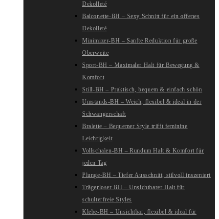
Dekolleté
Balconette-BH – Sexy Schnitt für ein offenes
Dekolleté
Minimizer-BH – Sanfte Reduktion für große
Oberweite
Sport-BH – Maximaler Halt für Bewegung &
Komfort
Still-BH – Praktisch, bequem & einfach schön
Umstands-BH – Weich, flexibel & ideal in der
Schwangerschaft
Bralette – Bequemer Style trifft feminine
Leichtigkeit
Vollschalen-BH – Rundum Halt & Komfort für
jeden Tag
Plunge-BH – Tiefer Ausschnitt, stilvoll inszeniert
Trägerloser BH – Unsichtbarer Halt für
schulterfreie Styles
Klebe-BH – Unsichtbar, flexibel & ideal für