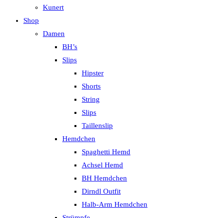
Kunert
Shop
Damen
BH’s
Slips
Hipster
Shorts
String
Slips
Taillenslip
Hemdchen
Spaghetti Hemd
Achsel Hemd
BH Hemdchen
Dirndl Outfit
Halb-Arm Hemdchen
Strümpfe