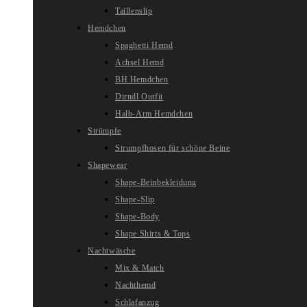
Taillenslip
Hemdchen
Spaghetti Hemd
Achsel Hemd
BH Hemdchen
Dirndl Outfit
Halb-Arm Hemdchen
Strümpfe
Strumpfhosen für schöne Beine
Shapewear
Shape-Beinbekleidung
Shape-Slip
Shape-Body
Shape Shirts & Tops
Nachtwäsche
Mix & Match
Nachthemd
Schlafanzug