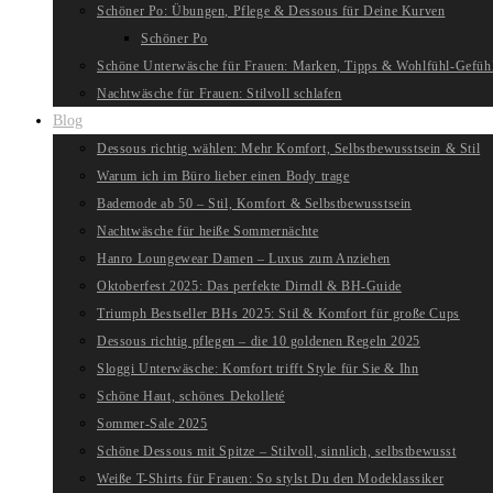
Schöner Po: Übungen, Pflege & Dessous für Deine Kurven
Schöner Po
Schöne Unterwäsche für Frauen: Marken, Tipps & Wohlfühl-Gefüh
Nachtwäsche für Frauen: Stilvoll schlafen
Blog
Dessous richtig wählen: Mehr Komfort, Selbstbewusstsein & Stil
Warum ich im Büro lieber einen Body trage
Bademode ab 50 – Stil, Komfort & Selbstbewusstsein
Nachtwäsche für heiße Sommernächte
Hanro Loungewear Damen – Luxus zum Anziehen
Oktoberfest 2025: Das perfekte Dirndl & BH-Guide
Triumph Bestseller BHs 2025: Stil & Komfort für große Cups
Dessous richtig pflegen – die 10 goldenen Regeln 2025
Sloggi Unterwäsche: Komfort trifft Style für Sie & Ihn
Schöne Haut, schönes Dekolleté
Sommer-Sale 2025
Schöne Dessous mit Spitze – Stilvoll, sinnlich, selbstbewusst
Weiße T-Shirts für Frauen: So stylst Du den Modeklassiker