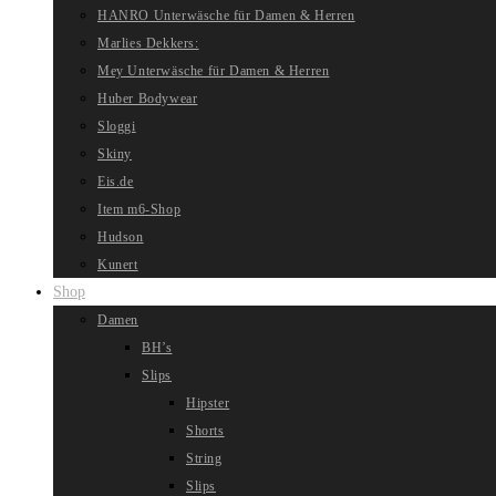
HANRO Unterwäsche für Damen & Herren
Marlies Dekkers:
Mey Unterwäsche für Damen & Herren
Huber Bodywear
Sloggi
Skiny
Eis.de
Item m6-Shop
Hudson
Kunert
Shop
Damen
BH’s
Slips
Hipster
Shorts
String
Slips