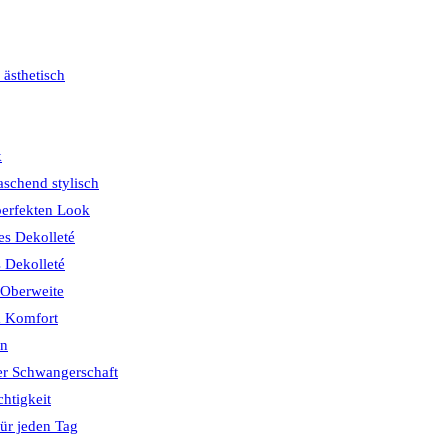
 ästhetisch
k
schend stylisch
perfekten Look
s Dekolleté
s Dekolleté
 Oberweite
& Komfort
ön
er Schwangerschaft
chtigkeit
ür jeden Tag