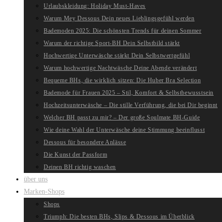
Urlaubskleidung: Holiday Must-Haves
Warum Mey Dessous Dein neues Lieblingsgefühl werden
Bademoden 2025: Die schönsten Trends für deinen Sommer
Warum der richtige Sport-BH Dein Selbstbild stärkt
Hochwertige Unterwäsche stärkt Dein Selbstwertgefühl
Warum hochwertige Nachtwäsche Deine Abende verändert
Bequeme BHs, die wirklich sitzen: Die Huber Bra Selection
Bademode für Frauen 2025 – Stil, Komfort & Selbstbewusstsein
Hochzeitsunterwäsche – Die stille Verführung, die bei Dir beginnt
Welcher BH passt zu mir? – Der große Soulmate BH-Guide
Wie deine Wahl der Unterwäsche deine Stimmung beeinflusst
Dessous für besondere Anlässe
Die Kunst der Passform
Deinen BH richtig waschen
über uns
Marken-Shops
Shops
Triumph: Die besten BHs, Slips & Dessous im Überblick