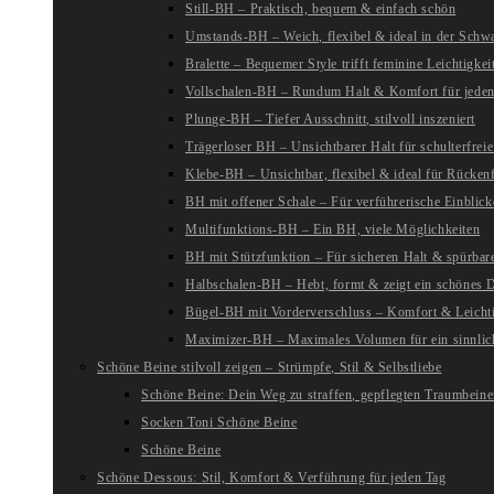
Still-BH – Praktisch, bequem & einfach schön
Umstands-BH – Weich, flexibel & ideal in der Schw
Bralette – Bequemer Style trifft feminine Leichtigkei
Vollschalen-BH – Rundum Halt & Komfort für jeden
Plunge-BH – Tiefer Ausschnitt, stilvoll inszeniert
Trägerloser BH – Unsichtbarer Halt für schulterfreie
Klebe-BH – Unsichtbar, flexibel & ideal für Rückenf
BH mit offener Schale – Für verführerische Einblick
Multifunktions-BH – Ein BH, viele Möglichkeiten
BH mit Stützfunktion – Für sicheren Halt & spürba
Halbschalen-BH – Hebt, formt & zeigt ein schönes D
Bügel-BH mit Vorderverschluss – Komfort & Leichti
Maximizer-BH – Maximales Volumen für ein sinnlic
Schöne Beine stilvoll zeigen – Strümpfe, Stil & Selbstliebe
Schöne Beine: Dein Weg zu straffen, gepflegten Traumbein
Socken Toni Schöne Beine
Schöne Beine
Schöne Dessous: Stil, Komfort & Verführung für jeden Tag