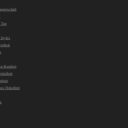
angerschaft
t
 Tag
 Styles
reiheit
e
ren Komfort
ekolleté
gkeit
hes Dekolleté
en