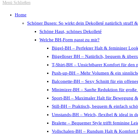
Escape
Menü
Schließen
to
Home
close
Schöner Busen: So wirkt dein Dekolleté natürlich straff &
the
Schöne Haut, schönes Dekolleté
search
Welche BH-Form passt zu mir?
panel.
Bügel-BH – Perfekter Halt & femininer Loo
Bügelloser BH – Natürlich, bequem & überra
T-Shirt-BH – Unsichtbarer Komfort für den 
Push-up-BH – Mehr Volumen & ein sinnliche
Balconette-BH – Sexy Schnitt für ein offene
Minimizer-BH – Sanfte Reduktion für große
Sport-BH – Maximaler Halt für Bewegung 
Still-BH – Praktisch, bequem & einfach sch
Umstands-BH – Weich, flexibel & ideal in d
Bralette – Bequemer Style trifft feminine Lei
Vollschalen-BH – Rundum Halt & Komfort f