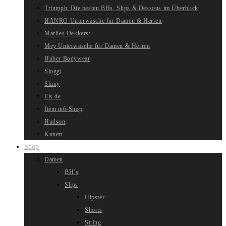
Triumph: Die besten BHs, Slips & Dessous im Überblick
HANRO Unterwäsche für Damen & Herren
Marlies Dekkers:
Mey Unterwäsche für Damen & Herren
Huber Bodywear
Sloggi
Skiny
Eis.de
Item m6-Shop
Hudson
Kunert
Shop
Damen
BH’s
Slips
Hipster
Shorts
String