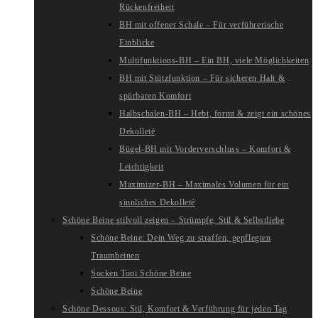
Rückenfreiheit
BH mit offener Schale – Für verführerische
Einblicke
Multifunktions-BH – Ein BH, viele Möglichkeiten
BH mit Stützfunktion – Für sicheren Halt &
spürbaren Komfort
Halbschalen-BH – Hebt, formt & zeigt ein schönes
Dekolleté
Bügel-BH mit Vorderverschluss – Komfort &
Leichtigkeit
Maximizer-BH – Maximales Volumen für ein
sinnliches Dekolleté
Schöne Beine stilvoll zeigen – Strümpfe, Stil & Selbstliebe
Schöne Beine: Dein Weg zu straffen, gepflegten
Traumbeinen
Socken Toni Schöne Beine
Schöne Beine
Schöne Dessous: Stil, Komfort & Verführung für jeden Tag