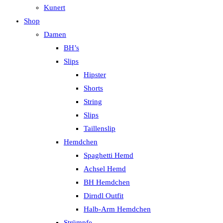
Kunert
Shop
Damen
BH’s
Slips
Hipster
Shorts
String
Slips
Taillenslip
Hemdchen
Spaghetti Hemd
Achsel Hemd
BH Hemdchen
Dirndl Outfit
Halb-Arm Hemdchen
Strümpfe