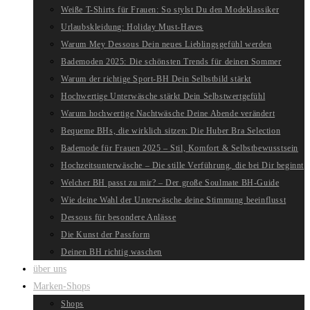
Weiße T-Shirts für Frauen: So stylst Du den Modeklassiker
Urlaubskleidung: Holiday Must-Haves
Warum Mey Dessous Dein neues Lieblingsgefühl werden
Bademoden 2025: Die schönsten Trends für deinen Sommer
Warum der richtige Sport-BH Dein Selbstbild stärkt
Hochwertige Unterwäsche stärkt Dein Selbstwertgefühl
Warum hochwertige Nachtwäsche Deine Abende verändert
Bequeme BHs, die wirklich sitzen: Die Huber Bra Selection
Bademode für Frauen 2025 – Stil, Komfort & Selbstbewusstsein
Hochzeitsunterwäsche – Die stille Verführung, die bei Dir beginnt
Welcher BH passt zu mir? – Der große Soulmate BH-Guide
Wie deine Wahl der Unterwäsche deine Stimmung beeinflusst
Dessous für besondere Anlässe
Die Kunst der Passform
Deinen BH richtig waschen
über uns
Marken-Shops
Shops