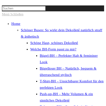
Suche
Press
umschalten
Escape
Menü
Schließen
to
Home
close
Schöner Busen: So wirkt dein Dekolleté natürlich straff
the
& ästhetisch
search
Schöne Haut, schönes Dekolleté
panel.
Welche BH-Form passt zu mir?
Bügel-BH – Perfekter Halt & femininer
Look
Bügelloser BH – Natürlich, bequem &
überraschend stylisch
T-Shirt-BH – Unsichtbarer Komfort für den
perfekten Look
Push-up-BH – Mehr Volumen & ein
sinnliches Dekolleté