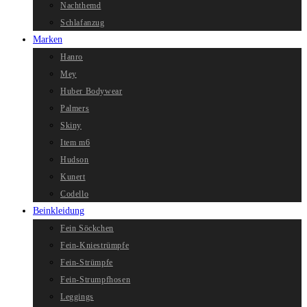
Nachthemd
Schlafanzug
Marken
Hanro
Mey
Huber Bodywear
Palmers
Skiny
Item m6
Hudson
Kunert
Codello
Beinkleidung
Fein Söckchen
Fein-Kniestrümpfe
Fein-Strümpfe
Fein-Strumpfhosen
Leggings