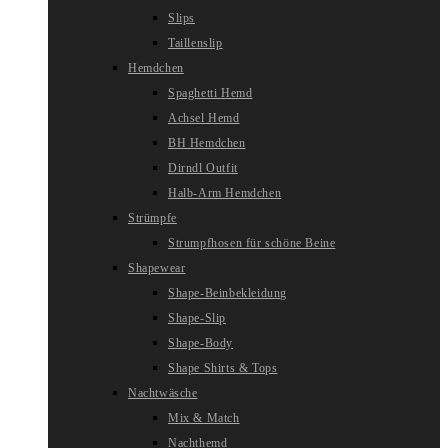
Slips
Taillenslip
Hemdchen
Spaghetti Hemd
Achsel Hemd
BH Hemdchen
Dirndl Outfit
Halb-Arm Hemdchen
Strümpfe
Strumpfhosen für schöne Beine
Shapewear
Shape-Beinbekleidung
Shape-Slip
Shape-Body
Shape Shirts & Tops
Nachtwäsche
Mix & Match
Nachthemd