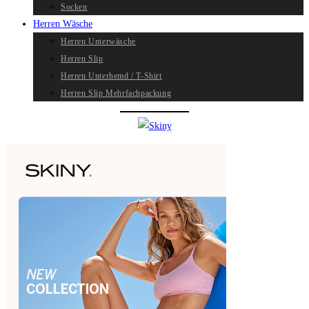
Socken
Herren Wäsche
Herren Unterwäsche
Herren Slip
Herren Unterhemd / T-Shirt
Herren Slip Mehrfachpackung