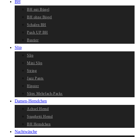
BH
BH mit Bügel
BH ohne Bügel
Schalen BH
Push UP BH
Bustier
Slip
Slip
Mini Slip
String
Jazz Pants
Hipster
Slips Mehrfach-Packs
Damen-Hemdchen
Achsel Hemd
Spaghetti Hemd
BH Hemdchen
Nachtwäsche