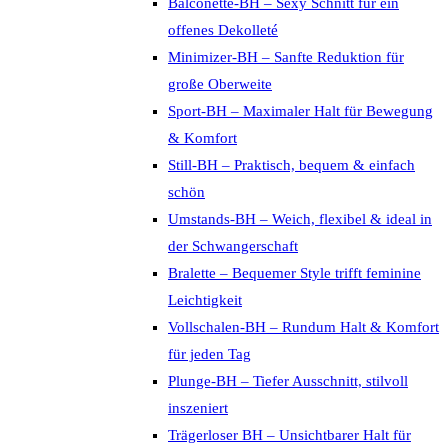
Balconette-BH – Sexy Schnitt für ein
offenes Dekolleté
Minimizer-BH – Sanfte Reduktion für
große Oberweite
Sport-BH – Maximaler Halt für Bewegung
& Komfort
Still-BH – Praktisch, bequem & einfach
schön
Umstands-BH – Weich, flexibel & ideal in
der Schwangerschaft
Bralette – Bequemer Style trifft feminine
Leichtigkeit
Vollschalen-BH – Rundum Halt & Komfort
für jeden Tag
Plunge-BH – Tiefer Ausschnitt, stilvoll
inszeniert
Trägerloser BH – Unsichtbarer Halt für