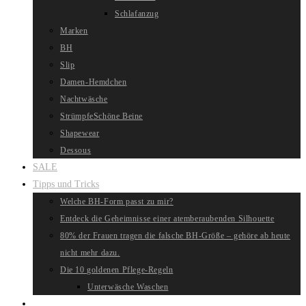
Schlafanzug
Marken
BH
Slip
Damen-Hemdchen
Nachtwäsche
Strümpfe
Schöne Beine
Shapewear
Dessous
SALE
Tipps und Tricks
Welche BH-Form passt zu mir?
Entdeck die Geheimnisse einer atemberaubenden Silhouette
80% der Frauen tragen die falsche BH-Größe – gehöre ab heute
nicht mehr dazu.
Die 10 goldenen Pflege-Regeln
Unterwäsche Waschen
Website-