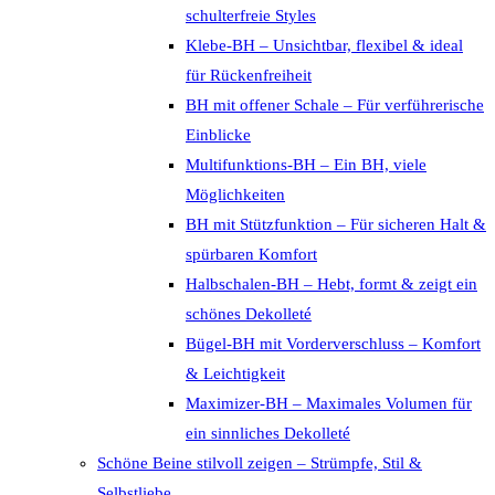
schulterfreie Styles
Klebe-BH – Unsichtbar, flexibel & ideal
für Rückenfreiheit
BH mit offener Schale – Für verführerische
Einblicke
Multifunktions-BH – Ein BH, viele
Möglichkeiten
BH mit Stützfunktion – Für sicheren Halt &
spürbaren Komfort
Halbschalen-BH – Hebt, formt & zeigt ein
schönes Dekolleté
Bügel-BH mit Vorderverschluss – Komfort
& Leichtigkeit
Maximizer-BH – Maximales Volumen für
ein sinnliches Dekolleté
Schöne Beine stilvoll zeigen – Strümpfe, Stil &
Selbstliebe