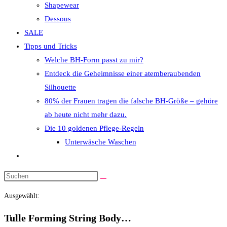
Shapewear
Dessous
SALE
Tipps und Tricks
Welche BH-Form passt zu mir?
Entdeck die Geheimnisse einer atemberaubenden
Silhouette
80% der Frauen tragen die falsche BH-Größe – gehöre
ab heute nicht mehr dazu.
Die 10 goldenen Pflege-Regeln
Unterwäsche Waschen
Website-
Suche
Diese
umschalten
Website
Ausgewählt:
durchsuchen
Tulle Forming String Body…