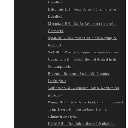
Dekolleté
Balconette-BH – Sexy Schnitt für ein offenes
Dekolleté
Minimizer-BH – Sanfte Reduktion für große
Oberweite
Sport-BH – Maximaler Halt für Bewegung &
Komfort
Still-BH – Praktisch, bequem & einfach schön
Umstands-BH – Weich, flexibel & ideal in der
Schwangerschaft
Bralette – Bequemer Style trifft feminine
Leichtigkeit
Vollschalen-BH – Rundum Halt & Komfort für
jeden Tag
Plunge-BH – Tiefer Ausschnitt, stilvoll inszeniert
Trägerloser BH – Unsichtbarer Halt für
schulterfreie Styles
Klebe-BH – Unsichtbar, flexibel & ideal für