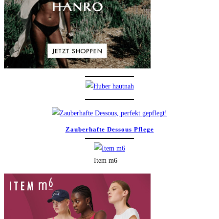
Zauberhafte Dessous Pflege
Item m6