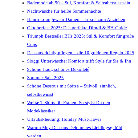
Bademode ab 50 – Stil, Komfort & Selbstbewusstsein
Nachtwäsche für heiße Sommernächte
Hanro Loungewear Damen – Luxus zum Anziehen
Oktoberfest 2025: Das perfekte Dirndl & BH-Guide
Triumph Bestseller BHs 2025: Stil & Komfort für große
Cups
Dessous richtig pflegen – die 10 goldenen Regeln 2025
Sloggi Unterwäsche: Komfort trifft Style für Sie & Ihn
Schöne Haut, schönes Dekolleté
Sommer-Sale 2025
Schöne Dessous mit Spitze – Stilvoll, sinnlich,
selbstbewusst
Weiße T-Shirts für Frauen: So stylst Du den
Modeklassiker
Urlaubskleidung: Holiday Must-Haves
Warum Mey Dessous Dein neues Lieblingsgefühl
werden