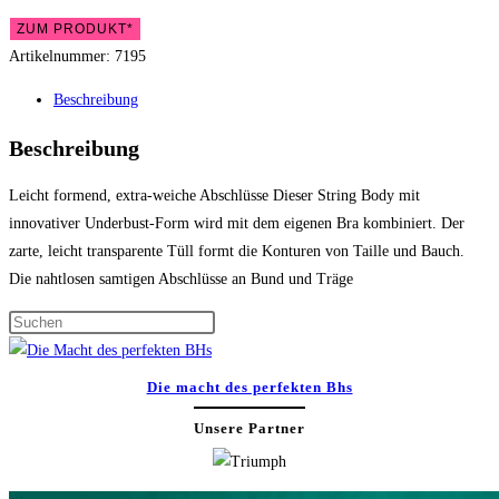
ZUM PRODUKT*
Artikelnummer:
7195
Beschreibung
Beschreibung
Leicht formend, extra-weiche Abschlüsse Dieser String Body mit
innovativer Underbust-Form wird mit dem eigenen Bra kombiniert. Der
zarte, leicht transparente Tüll formt die Konturen von Taille und Bauch.
Die nahtlosen samtigen Abschlüsse an Bund und Träge
Press
Escape
to
Die macht des perfekten Bhs
close
Unsere Partner
the
search
panel.