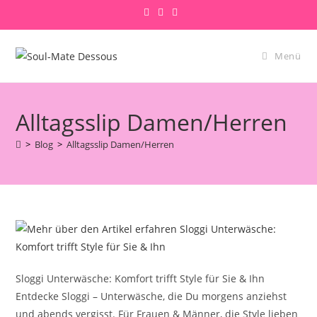
Zum
Inhalt
springen
Menü
Alltagsslip Damen/Herren
>
Blog
>
Alltagsslip Damen/Herren
Sloggi Unterwäsche: Komfort trifft Style für Sie & Ihn
Entdecke Sloggi – Unterwäsche, die Du morgens anziehst
und abends vergisst. Für Frauen & Männer, die Style lieben