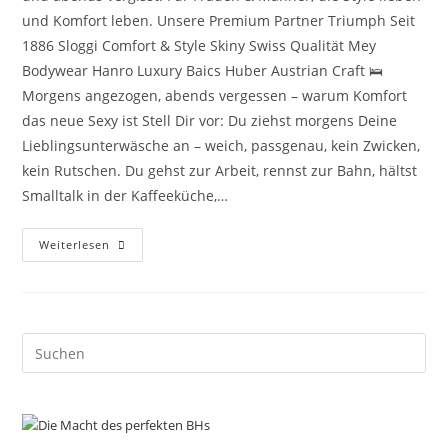
und Komfort leben. Unsere Premium Partner Triumph Seit
1886 Sloggi Comfort & Style Skiny Swiss Qualität Mey
Bodywear Hanro Luxury Baics Huber Austrian Craft 🛌
Morgens angezogen, abends vergessen – warum Komfort
das neue Sexy ist Stell Dir vor: Du ziehst morgens Deine
Lieblingsunterwäsche an – weich, passgenau, kein Zwicken,
kein Rutschen. Du gehst zur Arbeit, rennst zur Bahn, hältst
Smalltalk in der Kaffeeküche,…
Sloggi
Weiterlesen
Unterwäsche:
Komfort
Trifft
Style
Für
Sie
&
Pre
Ihn
Es
to
clo
the