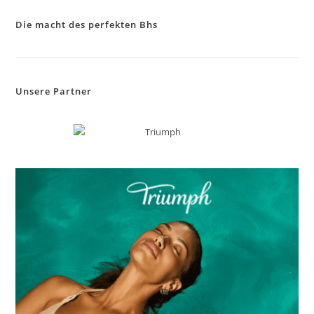
sea
Die macht des perfekten Bhs
pan
Unsere Partner