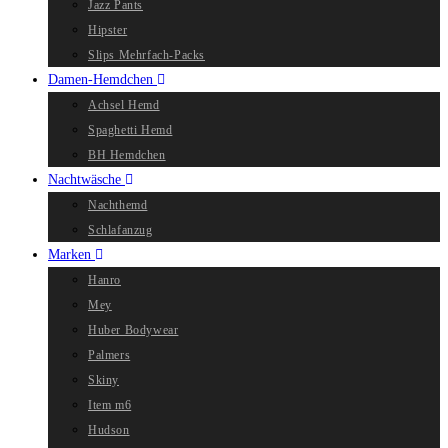
Jazz Pants
Hipster
Slips Mehrfach-Packs
Damen-Hemdchen
Achsel Hemd
Spaghetti Hemd
BH Hemdchen
Nachtwäsche
Nachthemd
Schlafanzug
Marken
Hanro
Mey
Huber Bodywear
Palmers
Skiny
Item m6
Hudson