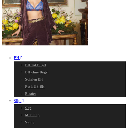
BH
BH mit Bügel
BH ohne Bügel
Schalen BH
Push UP BH
Bustier
Slip
Slip
Mini Slip
String