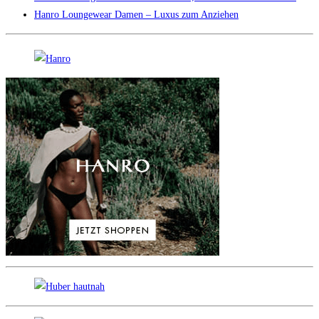
Hanro Loungewear Damen – Luxus zum Anziehen