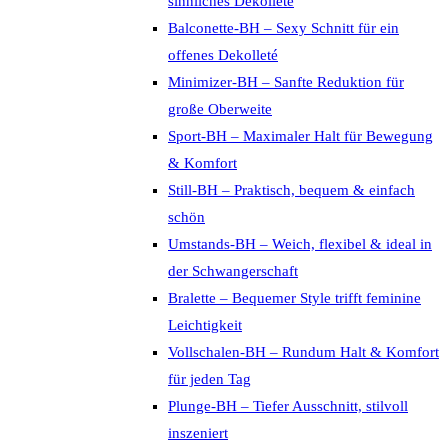
sinnliches Dekolleté
Balconette-BH – Sexy Schnitt für ein
offenes Dekolleté
Minimizer-BH – Sanfte Reduktion für
große Oberweite
Sport-BH – Maximaler Halt für Bewegung
& Komfort
Still-BH – Praktisch, bequem & einfach
schön
Umstands-BH – Weich, flexibel & ideal in
der Schwangerschaft
Bralette – Bequemer Style trifft feminine
Leichtigkeit
Vollschalen-BH – Rundum Halt & Komfort
für jeden Tag
Plunge-BH – Tiefer Ausschnitt, stilvoll
inszeniert