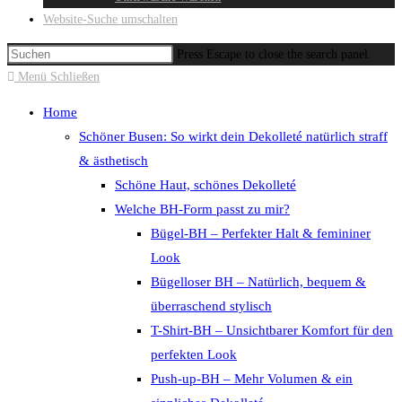
Website-Suche umschalten
Press Escape to close the search panel.
Menü
Schließen
Home
Schöner Busen: So wirkt dein Dekolleté natürlich straff
& ästhetisch
Schöne Haut, schönes Dekolleté
Welche BH-Form passt zu mir?
Bügel-BH – Perfekter Halt & femininer
Look
Bügelloser BH – Natürlich, bequem &
überraschend stylisch
T-Shirt-BH – Unsichtbarer Komfort für den
perfekten Look
Push-up-BH – Mehr Volumen & ein