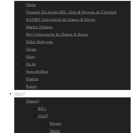
Shops
Triumph: Die besten BHs, Slips & Dessous im Überblick
HANRO Unterwäsche für Damen & Herren
Marlies Dekkers:
Mey Unterwäsche für Damen & Herren
Huber Bodywear
Sloggi
Skiny
Eis.de
Item m6-Shop
Hudson
Kunert
Shop
Damen
BH’s
Slips
Hipster
Shorts