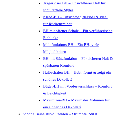
Trägerloser BH – Unsichtbarer Halt für
schulterfreie Styles
Klebe-BH – Unsichtbar, flexibel & ideal
für Rückenfreiheit
BH mit offener Schale – Für verführerische
Einblicke
Multifunktions-BH – Ein BH, viele
Möglichkeiten
BH mit Stützfunktion – Für sicheren Halt &
spürbaren Komfort
Halbschalen-BH – Hebt, formt & zeigt ein
schönes Dekolleté
Bügel-BH mit Vorderverschluss – Komfort
& Leichtigkeit
Maximizer-BH – Maximales Volumen für
ein sinnliches Dekolleté
Schöne Beine stilvoll zeigen – Strümpfe, Stil &