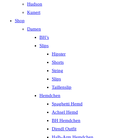
Hudson
Kunert
Shop
Damen
BH’s
Slips
Hipster
Shorts
String
Slips
Taillenslip
Hemdchen
Spaghetti Hemd
Achsel Hemd
BH Hemdchen
Dirndl Outfit
Halb-Arm Hemdchen