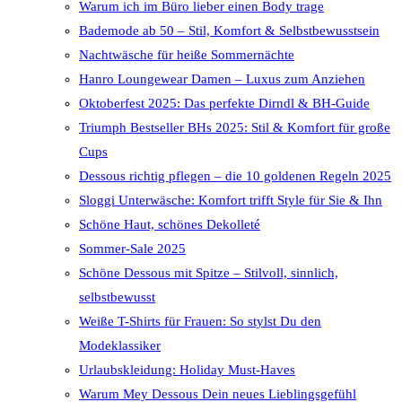
Warum ich im Büro lieber einen Body trage
Bademode ab 50 – Stil, Komfort & Selbstbewusstsein
Nachtwäsche für heiße Sommernächte
Hanro Loungewear Damen – Luxus zum Anziehen
Oktoberfest 2025: Das perfekte Dirndl & BH-Guide
Triumph Bestseller BHs 2025: Stil & Komfort für große
Cups
Dessous richtig pflegen – die 10 goldenen Regeln 2025
Sloggi Unterwäsche: Komfort trifft Style für Sie & Ihn
Schöne Haut, schönes Dekolleté
Sommer-Sale 2025
Schöne Dessous mit Spitze – Stilvoll, sinnlich,
selbstbewusst
Weiße T-Shirts für Frauen: So stylst Du den
Modeklassiker
Urlaubskleidung: Holiday Must-Haves
Warum Mey Dessous Dein neues Lieblingsgefühl