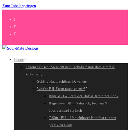
Zum Inhalt springen
Home
Schöner Busen: So wirkt dein Dekolleté natürlich straff &
ästhetisch
Schöne Haut, schönes Dekolleté
Welche BH-Form passt zu mir?
Bügel-BH – Perfekter Halt & femininer Look
Bügelloser BH – Natürlich, bequem &
überraschend stylisch
T-Shirt-BH – Unsichtbarer Komfort für den
perfekten Look