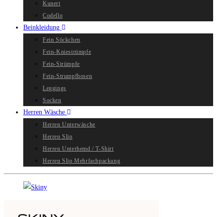
Kunert
Codello
Beinkleidung
Fein Söckchen
Fein-Kniestrümpfe
Fein-Strümpfe
Fein-Strumpfhosen
Leggings
Socken
Herren Wäsche
Herren Unterwäsche
Herren Slip
Herren Unterhemd / T-Shirt
Herren Slip Mehrfachpackung