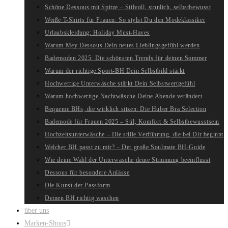
Schöne Dessous mit Spitze – Stilvoll, sinnlich, selbstbewusst
Weiße T-Shirts für Frauen: So stylst Du den Modeklassiker
Urlaubskleidung: Holiday Must-Haves
Warum Mey Dessous Dein neues Lieblingsgefühl werden
Bademoden 2025: Die schönsten Trends für deinen Sommer
Warum der richtige Sport-BH Dein Selbstbild stärkt
Hochwertige Unterwäsche stärkt Dein Selbstwertgefühl
Warum hochwertige Nachtwäsche Deine Abende verändert
Bequeme BHs, die wirklich sitzen: Die Huber Bra Selection
Bademode für Frauen 2025 – Stil, Komfort & Selbstbewusstsein
Hochzeitsunterwäsche – Die stille Verführung, die bei Dir beginnt
Welcher BH passt zu mir? – Der große Soulmate BH-Guide
Wie deine Wahl der Unterwäsche deine Stimmung beeinflusst
Dessous für besondere Anlässe
Die Kunst der Passform
Deinen BH richtig waschen
über uns
Marken-Shops