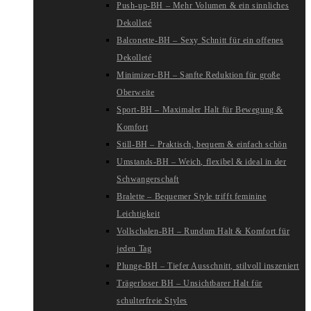
Push-up-BH – Mehr Volumen & ein sinnliches
Dekolleté
Balconette-BH – Sexy Schnitt für ein offenes
Dekolleté
Minimizer-BH – Sanfte Reduktion für große
Oberweite
Sport-BH – Maximaler Halt für Bewegung &
Komfort
Still-BH – Praktisch, bequem & einfach schön
Umstands-BH – Weich, flexibel & ideal in der
Schwangerschaft
Bralette – Bequemer Style trifft feminine
Leichtigkeit
Vollschalen-BH – Rundum Halt & Komfort für
jeden Tag
Plunge-BH – Tiefer Ausschnitt, stilvoll inszeniert
Trägerloser BH – Unsichtbarer Halt für
schulterfreie Styles