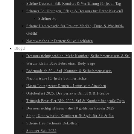
Schöne Dessous: Stil, Komfort & Verführung für jeden Tag
Schöner Po: Übungen, Pflege & Dessous für Deine Kurven
Schöner Po
Schöne Unterwäsche für Frauen: Marken, Tipps & Wohlfühl-
Gefühl
Nachtwäsche für Frauen: Stilvoll schlafen
Blog
Dessous richtig wählen: Mehr Komfort, Selbstbewusstsein & Stil
Warum ich im Büro lieber einen Body trage
Bademode ab 50 – Stil, Komfort & Selbstbewusstsein
Nachtwäsche für heiße Sommernächte
Hanro Loungewear Damen – Luxus zum Anziehen
Oktoberfest 2025: Das perfekte Dirndl & BH-Guide
Triumph Bestseller BHs 2025: Stil & Komfort für große Cups
Dessous richtig pflegen – die 10 goldenen Regeln 2025
Sloggi Unterwäsche: Komfort trifft Style für Sie & Ihn
Schöne Haut, schönes Dekolleté
Sommer-Sale 2025