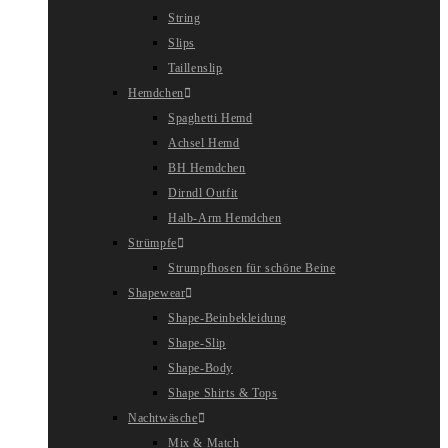
String
Slips
Taillenslip
Hemdchen
Spaghetti Hemd
Achsel Hemd
BH Hemdchen
Dirndl Outfit
Halb-Arm Hemdchen
Strümpfe
Strumpfhosen für schöne Beine
Shapewear
Shape-Beinbekleidung
Shape-Slip
Shape-Body
Shape Shirts & Tops
Nachtwäsche
Mix & Match