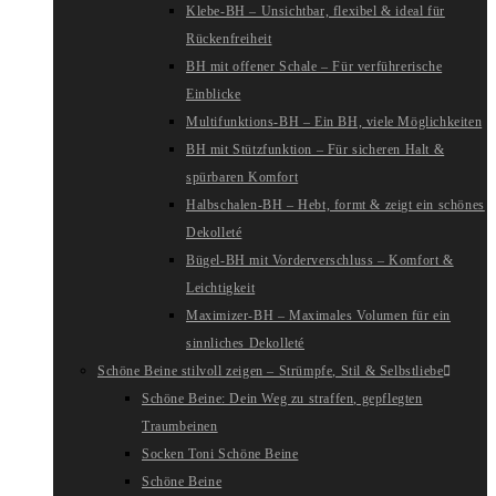
Klebe-BH – Unsichtbar, flexibel & ideal für
Rückenfreiheit
BH mit offener Schale – Für verführerische
Einblicke
Multifunktions-BH – Ein BH, viele Möglichkeiten
BH mit Stützfunktion – Für sicheren Halt &
spürbaren Komfort
Halbschalen-BH – Hebt, formt & zeigt ein schönes
Dekolleté
Bügel-BH mit Vorderverschluss – Komfort &
Leichtigkeit
Maximizer-BH – Maximales Volumen für ein
sinnliches Dekolleté
Schöne Beine stilvoll zeigen – Strümpfe, Stil & Selbstliebe
Schöne Beine: Dein Weg zu straffen, gepflegten
Traumbeinen
Socken Toni Schöne Beine
Schöne Beine