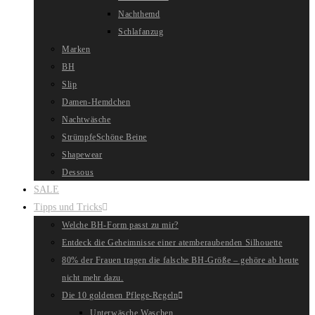
Nachthemd
Schlafanzug
Marken
BH
Slip
Damen-Hemdchen
Nachtwäsche
Strümpfe
Schöne Beine
Shapewear
Dessous
SALE
Tipps und Tricks
Welche BH-Form passt zu mir?
Entdeck die Geheimnisse einer atemberaubenden Silhouette
80% der Frauen tragen die falsche BH-Größe – gehöre ab heute
nicht mehr dazu.
Die 10 goldenen Pflege-Regeln
Unterwäsche Waschen