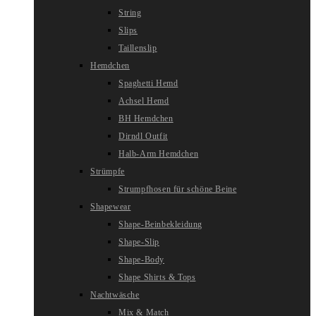
String
Slips
Taillenslip
Hemdchen
Spaghetti Hemd
Achsel Hemd
BH Hemdchen
Dirndl Outfit
Halb-Arm Hemdchen
Strümpfe
Strumpfhosen für schöne Beine
Shapewear
Shape-Beinbekleidung
Shape-Slip
Shape-Body
Shape Shirts & Tops
Nachtwäsche
Mix & Match