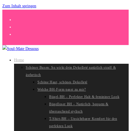
Zum Inhalt springen
Home
Schöner Busen: So wirkt dein Dekolleté natürlich straff &
ästhetisch
Schöne Haut, schönes Dekolleté
Welche BH-Form passt zu mir?
Bügel-BH – Perfekter Halt & femininer Look
Bügelloser BH – Natürlich, bequem &
überraschend stylisch
T-Shirt-BH – Unsichtbarer Komfort für den
perfekten Look