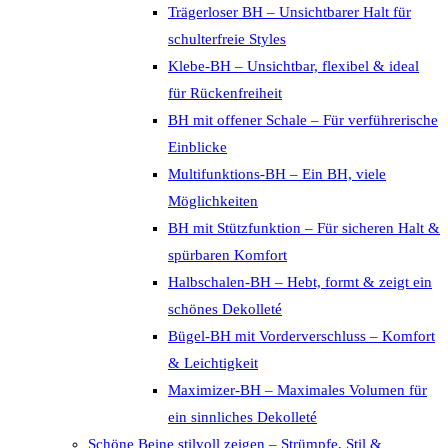
Trägerloser BH – Unsichtbarer Halt für
schulterfreie Styles
Klebe-BH – Unsichtbar, flexibel & ideal
für Rückenfreiheit
BH mit offener Schale – Für verführerische
Einblicke
Multifunktions-BH – Ein BH, viele
Möglichkeiten
BH mit Stützfunktion – Für sicheren Halt &
spürbaren Komfort
Halbschalen-BH – Hebt, formt & zeigt ein
schönes Dekolleté
Bügel-BH mit Vorderverschluss – Komfort
& Leichtigkeit
Maximizer-BH – Maximales Volumen für
ein sinnliches Dekolleté
Schöne Beine stilvoll zeigen – Strümpfe, Stil &