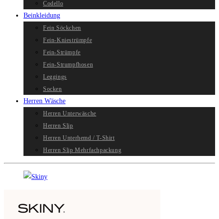
Codello
Beinkleidung
Fein Söckchen
Fein-Kniestrümpfe
Fein-Strümpfe
Fein-Strumpfhosen
Leggings
Socken
Herren Wäsche
Herren Unterwäsche
Herren Slip
Herren Unterhemd / T-Shirt
Herren Slip Mehrfachpackung