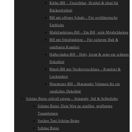
Klebe-BH – Unsichtbar, flexibel & ideal für
Rückenfreiheit
BH mit offener Schale – Für verführerische
Einblicke
Multifunktions-BH – Ein BH, viele Möglichkeiten
BH mit Stützfunktion – Für sicheren Halt &
spürbaren Komfort
Halbschalen-BH – Hebt, formt & zeigt ein schönes
Dekolleté
Bügel-BH mit Vorderverschluss – Komfort &
Leichtigkeit
Maximizer-BH – Maximales Volumen für ein
sinnliches Dekolleté
Schöne Beine stilvoll zeigen – Strümpfe, Stil & Selbstliebe
Schöne Beine: Dein Weg zu straffen, gepflegten
Traumbeinen
Socken Toni Schöne Beine
Schöne Beine