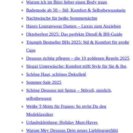
Warum ich im Büro lieber einen Body trage
Bademode ab 50 – Stil, Komfort & Selbstbewusstsein
Nachtwäsche für heiße Sommernächte
Hanro Loungewear Damen – Luxus zum Anziehen
Oktoberfest 2025: Das perfekte Dirndl & BH-Guide
Triumph Bestseller BHs 2025: Stil & Komfort für große
Cups
Dessous richtig pflegen – die 10 goldenen Regeln 2025
Sloggi Unterwäsche: Komfort trifft Style für Sie & Ihn
Schöne Haut, schönes Dekolleté
Sommer-Sale 2025
Schöne Dessous mit Spitze – Stilvoll, sinnlich,
selbstbewusst
Weiße T-Shirts für Frauen: So stylst Du den
Modeklassiker
Urlaubskleidung: Holiday Must-Haves
Warum Mey Dessous Dein neues Lieblingsgefühl