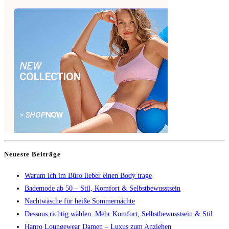
Neueste Beiträge
Warum ich im Büro lieber einen Body trage
Bademode ab 50 – Stil, Komfort & Selbstbewusstsein
Nachtwäsche für heiße Sommernächte
Dessous richtig wählen: Mehr Komfort, Selbstbewusstsein & Stil
Hanro Loungewear Damen – Luxus zum Anziehen