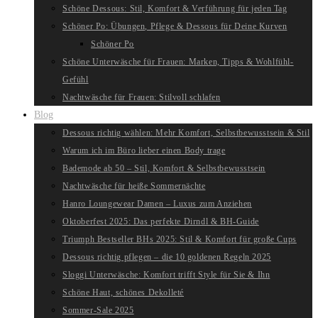
Schöne Dessous: Stil, Komfort & Verführung für jeden Tag
Schöner Po: Übungen, Pflege & Dessous für Deine Kurven
Schöner Po
Schöne Unterwäsche für Frauen: Marken, Tipps & Wohlfühl-
Gefühl
Nachtwäsche für Frauen: Stilvoll schlafen
Blog
Dessous richtig wählen: Mehr Komfort, Selbstbewusstsein & Stil
Warum ich im Büro lieber einen Body trage
Bademode ab 50 – Stil, Komfort & Selbstbewusstsein
Nachtwäsche für heiße Sommernächte
Hanro Loungewear Damen – Luxus zum Anziehen
Oktoberfest 2025: Das perfekte Dirndl & BH-Guide
Triumph Bestseller BHs 2025: Stil & Komfort für große Cups
Dessous richtig pflegen – die 10 goldenen Regeln 2025
Sloggi Unterwäsche: Komfort trifft Style für Sie & Ihn
Schöne Haut, schönes Dekolleté
Sommer-Sale 2025