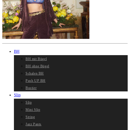
BH
BH mit Bügel
BH ohne Bügel
Schalen BH
Push UP BH
Bustier
Slip
Slip
Mini Slip
String
Jazz Pants