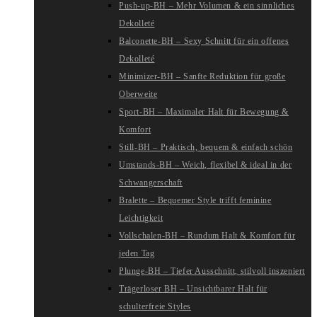
Push-up-BH – Mehr Volumen & ein sinnliches
Dekolleté
Balconette-BH – Sexy Schnitt für ein offenes
Dekolleté
Minimizer-BH – Sanfte Reduktion für große
Oberweite
Sport-BH – Maximaler Halt für Bewegung &
Komfort
Still-BH – Praktisch, bequem & einfach schön
Umstands-BH – Weich, flexibel & ideal in der
Schwangerschaft
Bralette – Bequemer Style trifft feminine
Leichtigkeit
Vollschalen-BH – Rundum Halt & Komfort für
jeden Tag
Plunge-BH – Tiefer Ausschnitt, stilvoll inszeniert
Trägerloser BH – Unsichtbarer Halt für
schulterfreie Styles