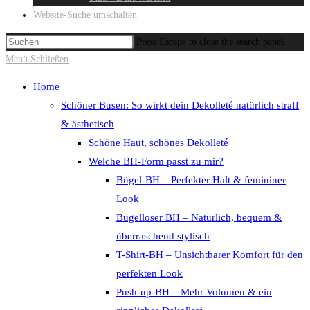
Website-Suche umschalten
Press Escape to close the search panel.
Menü
Schließen
Home
Schöner Busen: So wirkt dein Dekolleté natürlich straff
& ästhetisch
Schöne Haut, schönes Dekolleté
Welche BH-Form passt zu mir?
Bügel-BH – Perfekter Halt & femininer
Look
Bügelloser BH – Natürlich, bequem &
überraschend stylisch
T-Shirt-BH – Unsichtbarer Komfort für den
perfekten Look
Push-up-BH – Mehr Volumen & ein