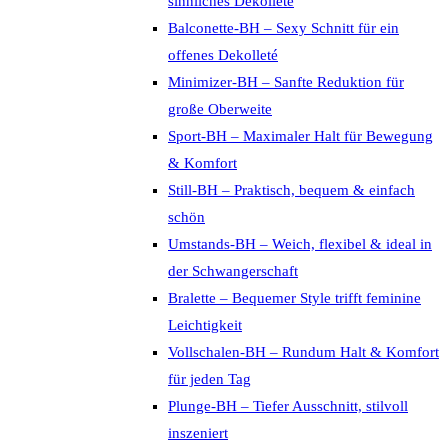
sinnliches Dekolleté
Balconette-BH – Sexy Schnitt für ein
offenes Dekolleté
Minimizer-BH – Sanfte Reduktion für
große Oberweite
Sport-BH – Maximaler Halt für Bewegung
& Komfort
Still-BH – Praktisch, bequem & einfach
schön
Umstands-BH – Weich, flexibel & ideal in
der Schwangerschaft
Bralette – Bequemer Style trifft feminine
Leichtigkeit
Vollschalen-BH – Rundum Halt & Komfort
für jeden Tag
Plunge-BH – Tiefer Ausschnitt, stilvoll
inszeniert