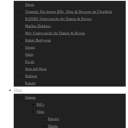
Shops
Triumph: Die besten BHs, Slips & Dessous im Überblick
HANRO Unterwäsche für Damen & Herren
Marlies Dekkers:
Mey Unterwäsche für Damen & Herren
Huber Bodywear
Sloggi
Skiny
Eis.de
Item m6-Shop
Hudson
Kunert
Shop
Damen
BH’s
Slips
Hipster
Shorts