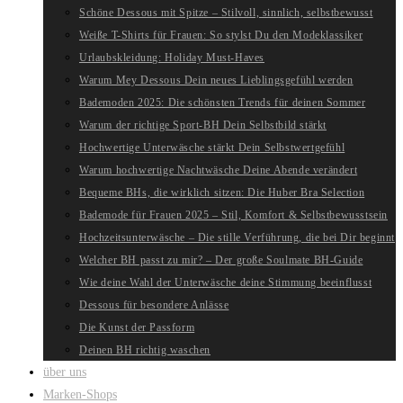
Schöne Dessous mit Spitze – Stilvoll, sinnlich, selbstbewusst
Weiße T-Shirts für Frauen: So stylst Du den Modeklassiker
Urlaubskleidung: Holiday Must-Haves
Warum Mey Dessous Dein neues Lieblingsgefühl werden
Bademoden 2025: Die schönsten Trends für deinen Sommer
Warum der richtige Sport-BH Dein Selbstbild stärkt
Hochwertige Unterwäsche stärkt Dein Selbstwertgefühl
Warum hochwertige Nachtwäsche Deine Abende verändert
Bequeme BHs, die wirklich sitzen: Die Huber Bra Selection
Bademode für Frauen 2025 – Stil, Komfort & Selbstbewusstsein
Hochzeitsunterwäsche – Die stille Verführung, die bei Dir beginnt
Welcher BH passt zu mir? – Der große Soulmate BH-Guide
Wie deine Wahl der Unterwäsche deine Stimmung beeinflusst
Dessous für besondere Anlässe
Die Kunst der Passform
Deinen BH richtig waschen
über uns
Marken-Shops