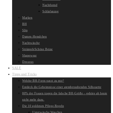
Nachthemd
Schlafanzug
Marken
BH
Slip
Damen-Hemdchen
Nachtwäsche
Strümpfe
Schöne Beine
Shapewear
Dessous
SALE
Tipps und Tricks
Welche BH-Form passt zu mir?
Entdeck die Geheimnisse einer atemberaubenden Silhouette
80% der Frauen tragen die falsche BH-Größe – gehöre ab heute
nicht mehr dazu.
Die 10 goldenen Pflege-Regeln
Unterwäsche Waschen