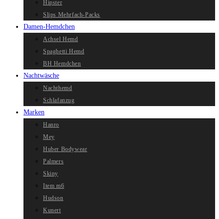
Hipster
Slips Mehrfach-Packs
Damen-Hemdchen
Achsel Hemd
Spaghetti Hemd
BH Hemdchen
Nachtwäsche
Nachthemd
Schlafanzug
Marken
Hanro
Mey
Huber Bodywear
Palmers
Skiny
Item m6
Hudson
Kunert