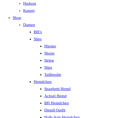
Hudson
Kunert
Shop
Damen
BH’s
Slips
Hipster
Shorts
String
Slips
Taillenslip
Hemdchen
Spaghetti Hemd
Achsel Hemd
BH Hemdchen
Dirndl Outfit
Halb-Arm Hemdchen