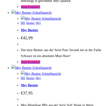
überzeugt in gewohnter mey Qualität.
Zum Produkt*
Schnellansicht
Schnellansicht
BH
,
Bustier
,
Mey
Mey Bustier
€
42,99
Das mey-Bustier aus der Serie Pure Second me in der Farbe
Schwarz ist ein absolutes Must Have!
Zum Produkt*
Schnellansicht
Schnellansicht
BH
,
Bustier
,
Mey
Mey Bustier
€
37,95
Mey-Bügellose BHs aus der Serie Soft Shape in Weiss