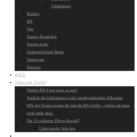
Schlafanzug
Marken
BH
Slip
Damen-Hemdchen
Nachtwäsche
Strümpfe
Schöne Beine
Shapewear
Dessous
SALE
Tipps und Tricks
Welche BH-Form passt zu mir?
Entdeck die Geheimnisse einer atemberaubenden Silhouette
80% der Frauen tragen die falsche BH-Größe – gehöre ab heute
nicht mehr dazu.
Die 10 goldenen Pflege-Regeln
Unterwäsche Waschen
Website-