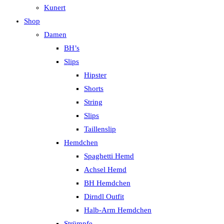
Kunert
Shop
Damen
BH’s
Slips
Hipster
Shorts
String
Slips
Taillenslip
Hemdchen
Spaghetti Hemd
Achsel Hemd
BH Hemdchen
Dirndl Outfit
Halb-Arm Hemdchen
Strümpfe