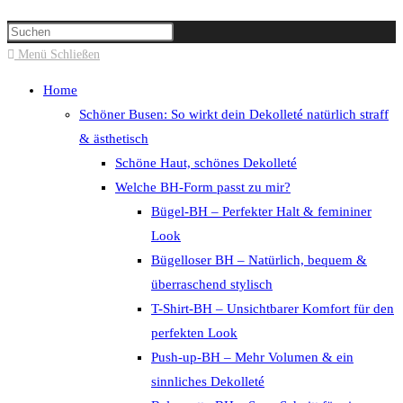
Suche
Press
umschalten
Escape
Menü
Schließen
to
Home
close
Schöner Busen: So wirkt dein Dekolleté natürlich straff
the
& ästhetisch
search
Schöne Haut, schönes Dekolleté
panel.
Welche BH-Form passt zu mir?
Bügel-BH – Perfekter Halt & femininer
Look
Bügelloser BH – Natürlich, bequem &
überraschend stylisch
T-Shirt-BH – Unsichtbarer Komfort für den
perfekten Look
Push-up-BH – Mehr Volumen & ein
sinnliches Dekolleté