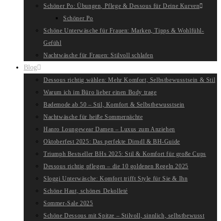
Schöner Po: Übungen, Pflege & Dessous für Deine Kurven
Schöner Po
Schöne Unterwäsche für Frauen: Marken, Tipps & Wohlfühl-
Gefühl
Nachtwäsche für Frauen: Stilvoll schlafen
Blog
Dessous richtig wählen: Mehr Komfort, Selbstbewusstsein & Stil
Warum ich im Büro lieber einen Body trage
Bademode ab 50 – Stil, Komfort & Selbstbewusstsein
Nachtwäsche für heiße Sommernächte
Hanro Loungewear Damen – Luxus zum Anziehen
Oktoberfest 2025: Das perfekte Dirndl & BH-Guide
Triumph Bestseller BHs 2025: Stil & Komfort für große Cups
Dessous richtig pflegen – die 10 goldenen Regeln 2025
Sloggi Unterwäsche: Komfort trifft Style für Sie & Ihn
Schöne Haut, schönes Dekolleté
Sommer-Sale 2025
Schöne Dessous mit Spitze – Stilvoll, sinnlich, selbstbewusst