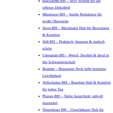
Balconette-BH – Sexy Schnitt für ein
offenes Dekolleté
Minimizer-BH – Sanfte Reduktion für
große Oberweite
Sport-BH – Maximaler Halt für Bewegung
& Komfort
Still-BH – Praktisch, bequem & einfach
schön
Umstands-BH – Weich, flexibel & ideal in
der Schwangerschaft
Bralette – Bequemer Style trifft feminine
Leichtigkeit
Vollschalen-BH – Rundum Halt & Komfort
für jeden Tag
Plunge-BH – Tiefer Ausschnitt, stilvoll
inszeniert
Trägerloser BH – Unsichtbarer Halt für