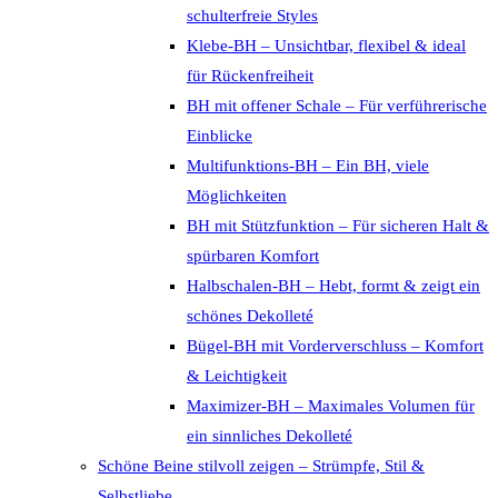
schulterfreie Styles
Klebe-BH – Unsichtbar, flexibel & ideal
für Rückenfreiheit
BH mit offener Schale – Für verführerische
Einblicke
Multifunktions-BH – Ein BH, viele
Möglichkeiten
BH mit Stützfunktion – Für sicheren Halt &
spürbaren Komfort
Halbschalen-BH – Hebt, formt & zeigt ein
schönes Dekolleté
Bügel-BH mit Vorderverschluss – Komfort
& Leichtigkeit
Maximizer-BH – Maximales Volumen für
ein sinnliches Dekolleté
Schöne Beine stilvoll zeigen – Strümpfe, Stil &
Selbstliebe