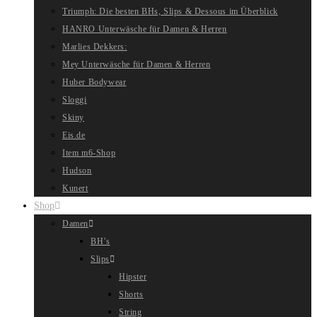
Triumph: Die besten BHs, Slips & Dessous im Überblick
HANRO Unterwäsche für Damen & Herren
Marlies Dekkers:
Mey Unterwäsche für Damen & Herren
Huber Bodywear
Sloggi
Skiny
Eis.de
Item m6-Shop
Hudson
Kunert
Shop
Damen
BH’s
Slips
Hipster
Shorts
String