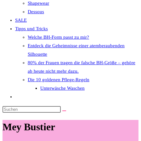
Shapewear
Dessous
SALE
Tipps und Tricks
Welche BH-Form passt zu mir?
Entdeck die Geheimnisse einer atemberaubenden
Silhouette
80% der Frauen tragen die falsche BH-Größe – gehöre
ab heute nicht mehr dazu.
Die 10 goldenen Pflege-Regeln
Unterwäsche Waschen
Website-
Suche
Diese
umschalten
Website
Mey Bustier
durchsuchen