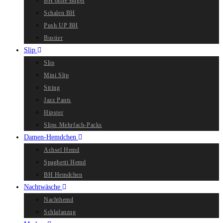
BH ohne Bügel
Schalen BH
Push UP BH
Bustier
Slip
Slip
Mini Slip
String
Jazz Pants
Hipster
Slips Mehrfach-Packs
Damen-Hemdchen
Achsel Hemd
Spaghetti Hemd
BH Hemdchen
Nachtwäsche
Nachthemd
Schlafanzug