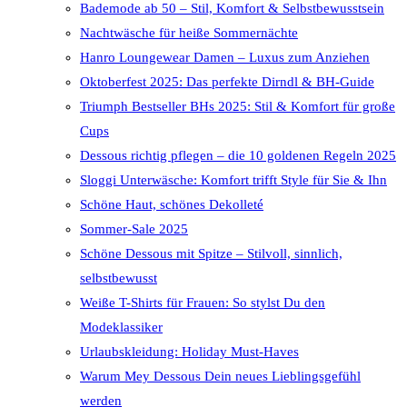
Bademode ab 50 – Stil, Komfort & Selbstbewusstsein
Nachtwäsche für heiße Sommernächte
Hanro Loungewear Damen – Luxus zum Anziehen
Oktoberfest 2025: Das perfekte Dirndl & BH-Guide
Triumph Bestseller BHs 2025: Stil & Komfort für große
Cups
Dessous richtig pflegen – die 10 goldenen Regeln 2025
Sloggi Unterwäsche: Komfort trifft Style für Sie & Ihn
Schöne Haut, schönes Dekolleté
Sommer-Sale 2025
Schöne Dessous mit Spitze – Stilvoll, sinnlich,
selbstbewusst
Weiße T-Shirts für Frauen: So stylst Du den
Modeklassiker
Urlaubskleidung: Holiday Must-Haves
Warum Mey Dessous Dein neues Lieblingsgefühl
werden