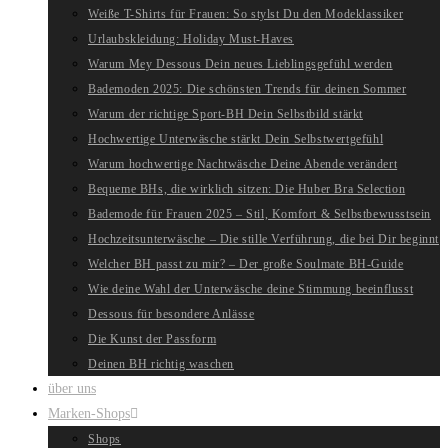
Weiße T-Shirts für Frauen: So stylst Du den Modeklassiker
Urlaubskleidung: Holiday Must-Haves
Warum Mey Dessous Dein neues Lieblingsgefühl werden
Bademoden 2025: Die schönsten Trends für deinen Sommer
Warum der richtige Sport-BH Dein Selbstbild stärkt
Hochwertige Unterwäsche stärkt Dein Selbstwertgefühl
Warum hochwertige Nachtwäsche Deine Abende verändert
Bequeme BHs, die wirklich sitzen: Die Huber Bra Selection
Bademode für Frauen 2025 – Stil, Komfort & Selbstbewusstsein
Hochzeitsunterwäsche – Die stille Verführung, die bei Dir beginnt
Welcher BH passt zu mir? – Der große Soulmate BH-Guide
Wie deine Wahl der Unterwäsche deine Stimmung beeinflusst
Dessous für besondere Anlässe
Die Kunst der Passform
Deinen BH richtig waschen
über uns
Marken-Shops
Shops