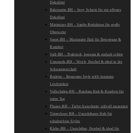
Dekolleté
Balconette-BH – Sexy Schnitt für ein offenes
Dekolleté
Minimizer-BH – Sanfte Reduktion für große
Oberweite
Sport-BH – Maximaler Halt für Bewegung &
Komfort
Still-BH – Praktisch, bequem & einfach schön
Umstands-BH – Weich, flexibel & ideal in der
Schwangerschaft
Bralette – Bequemer Style trifft feminine
Leichtigkeit
Vollschalen-BH – Rundum Halt & Komfort für
jeden Tag
Plunge-BH – Tiefer Ausschnitt, stilvoll inszeniert
Trägerloser BH – Unsichtbarer Halt für
schulterfreie Styles
Klebe-BH – Unsichtbar, flexibel & ideal für