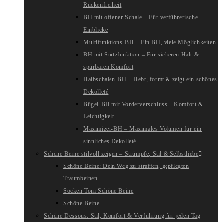
Rückenfreiheit
BH mit offener Schale – Für verführerische
Einblicke
Multifunktions-BH – Ein BH, viele Möglichkeiten
BH mit Stützfunktion – Für sicheren Halt &
spürbaren Komfort
Halbschalen-BH – Hebt, formt & zeigt ein schönes
Dekolleté
Bügel-BH mit Vorderverschluss – Komfort &
Leichtigkeit
Maximizer-BH – Maximales Volumen für ein
sinnliches Dekolleté
Schöne Beine stilvoll zeigen – Strümpfe, Stil & Selbstliebe
Schöne Beine: Dein Weg zu straffen, gepflegten
Traumbeinen
Socken Toni Schöne Beine
Schöne Beine
Schöne Dessous: Stil, Komfort & Verführung für jeden Tag