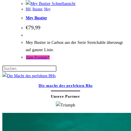
Schnellansicht
BH
,
Bustier
,
Mey
Mey Bustier
€
79,99
Mey Bustier in Carbon aus der Serie Stretchable überzeugt
auf ganzer Linie.
Zum Produkt*
Press
Escape
to
Die macht des perfekten Bhs
close
Unsere Partner
the
search
panel.