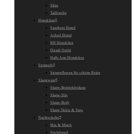
Slips
Taillenslip
Hemdchen
Spaghetti Hemd
Achsel Hemd
BH Hemdchen
Dirndl Outfit
Halb-Arm Hemdchen
Strümpfe
Strumpfhosen für schöne Beine
Shapewear
Shape-Beinbekleidung
Shape-Slip
Shape-Body
Shape Shirts & Tops
Nachtwäsche
Mix & Match
Nachthemd