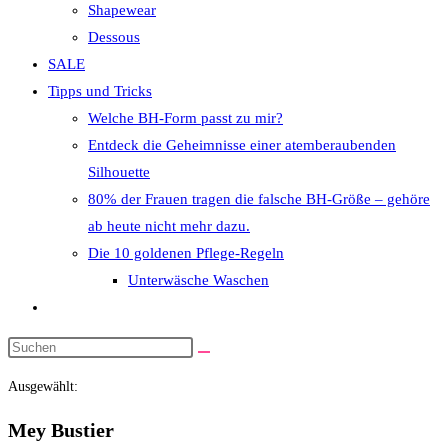
Shapewear
Dessous
SALE
Tipps und Tricks
Welche BH-Form passt zu mir?
Entdeck die Geheimnisse einer atemberaubenden
Silhouette
80% der Frauen tragen die falsche BH-Größe – gehöre
ab heute nicht mehr dazu.
Die 10 goldenen Pflege-Regeln
Unterwäsche Waschen
Website-
Suche
Diese
umschalten
Website
Ausgewählt:
durchsuchen
Mey Bustier