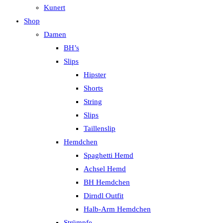
Kunert
Shop
Damen
BH’s
Slips
Hipster
Shorts
String
Slips
Taillenslip
Hemdchen
Spaghetti Hemd
Achsel Hemd
BH Hemdchen
Dirndl Outfit
Halb-Arm Hemdchen
Strümpfe