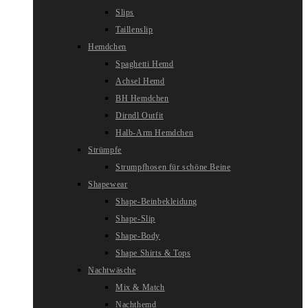
Slips
Taillenslip
Hemdchen
Spaghetti Hemd
Achsel Hemd
BH Hemdchen
Dirndl Outfit
Halb-Arm Hemdchen
Strümpfe
Strumpfhosen für schöne Beine
Shapewear
Shape-Beinbekleidung
Shape-Slip
Shape-Body
Shape Shirts & Tops
Nachtwäsche
Mix & Match
Nachthemd