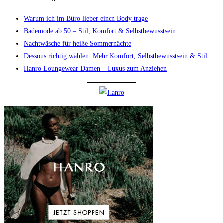
Warum ich im Büro lieber einen Body trage
Bademode ab 50 – Stil, Komfort & Selbstbewusstsein
Nachtwäsche für heiße Sommernächte
Dessous richtig wählen: Mehr Komfort, Selbstbewusstsein & Stil
Hanro Loungewear Damen – Luxus zum Anziehen