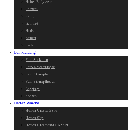
Huber Bodywear
Palmers
Skiny
Item m6
Hudson
Kunert
Codello
Beinkleidung
Fein Söckchen
Fein-Kniestrümpfe
Fein-Strümpfe
Fein-Strumpfhosen
Leggings
Socken
Herren Wäsche
Herren Unterwäsche
Herren Slip
Herren Unterhemd / T-Shirt