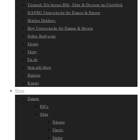
Triumph: Die besten BHs, Slips & Dessous im Überblick
HANRO Unterwäsche für Damen & Herren
Marlies Dekkers:
Mey Unterwäsche für Damen & Herren
Huber Bodywear
Sloggi
Skiny
Eis.de
Item m6-Shop
Hudson
Kunert
Shop
Damen
BH’s
Slips
Hipster
Shorts
String