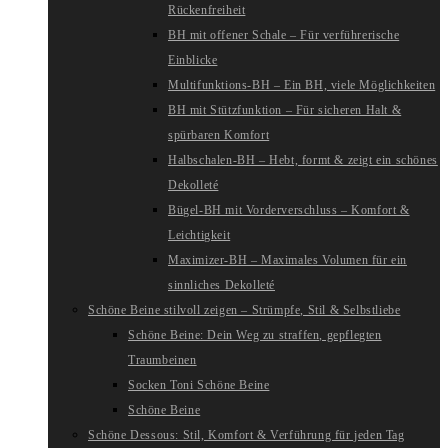
Rückenfreiheit
BH mit offener Schale – Für verführerische
Einblicke
Multifunktions-BH – Ein BH, viele Möglichkeiten
BH mit Stützfunktion – Für sicheren Halt &
spürbaren Komfort
Halbschalen-BH – Hebt, formt & zeigt ein schönes
Dekolleté
Bügel-BH mit Vorderverschluss – Komfort &
Leichtigkeit
Maximizer-BH – Maximales Volumen für ein
sinnliches Dekolleté
Schöne Beine stilvoll zeigen – Strümpfe, Stil & Selbstliebe
Schöne Beine: Dein Weg zu straffen, gepflegten
Traumbeinen
Socken Toni Schöne Beine
Schöne Beine
Schöne Dessous: Stil, Komfort & Verführung für jeden Tag