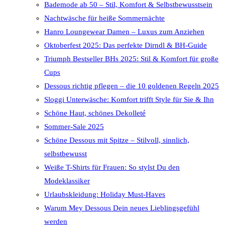
Bademode ab 50 – Stil, Komfort & Selbstbewusstsein
Nachtwäsche für heiße Sommernächte
Hanro Loungewear Damen – Luxus zum Anziehen
Oktoberfest 2025: Das perfekte Dirndl & BH-Guide
Triumph Bestseller BHs 2025: Stil & Komfort für große
Cups
Dessous richtig pflegen – die 10 goldenen Regeln 2025
Sloggi Unterwäsche: Komfort trifft Style für Sie & Ihn
Schöne Haut, schönes Dekolleté
Sommer-Sale 2025
Schöne Dessous mit Spitze – Stilvoll, sinnlich,
selbstbewusst
Weiße T-Shirts für Frauen: So stylst Du den
Modeklassiker
Urlaubskleidung: Holiday Must-Haves
Warum Mey Dessous Dein neues Lieblingsgefühl
werden