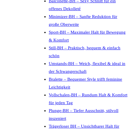
Balconette-BH – Sexy Schnitt für ein
offenes Dekolleté
Minimizer-BH – Sanfte Reduktion für
große Oberweite
Sport-BH – Maximaler Halt für Bewegung
& Komfort
Still-BH – Praktisch, bequem & einfach
schön
Umstands-BH – Weich, flexibel & ideal in
der Schwangerschaft
Bralette – Bequemer Style trifft feminine
Leichtigkeit
Vollschalen-BH – Rundum Halt & Komfort
für jeden Tag
Plunge-BH – Tiefer Ausschnitt, stilvoll
inszeniert
Trägerloser BH – Unsichtbarer Halt für