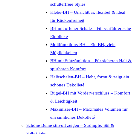
schulterfreie Styles
Klebe-BH – Unsichtbar, flexibel & ideal
für Rückenfreiheit
BH mit offener Schale – Für verführerische
Einblicke
Multifunktions-BH – Ein BH, viele
Möglichkeiten
BH mit Stützfunktion – Für sicheren Halt &
spürbaren Komfort
Halbschalen-BH – Hebt, formt & zeigt ein
schönes Dekolleté
Bügel-BH mit Vorderverschluss – Komfort
& Leichtigkeit
Maximizer-BH – Maximales Volumen für
ein sinnliches Dekolleté
Schöne Beine stilvoll zeigen – Strümpfe, Stil &
Selbstliebe