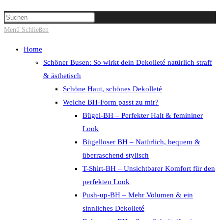
Suche
Press
umschalten
Escape
Menü
Schließen
to
Home
close
Schöner Busen: So wirkt dein Dekolleté natürlich straff
the
& ästhetisch
search
Schöne Haut, schönes Dekolleté
panel.
Welche BH-Form passt zu mir?
Bügel-BH – Perfekter Halt & femininer
Look
Bügelloser BH – Natürlich, bequem &
überraschend stylisch
T-Shirt-BH – Unsichtbarer Komfort für den
perfekten Look
Push-up-BH – Mehr Volumen & ein
sinnliches Dekolleté