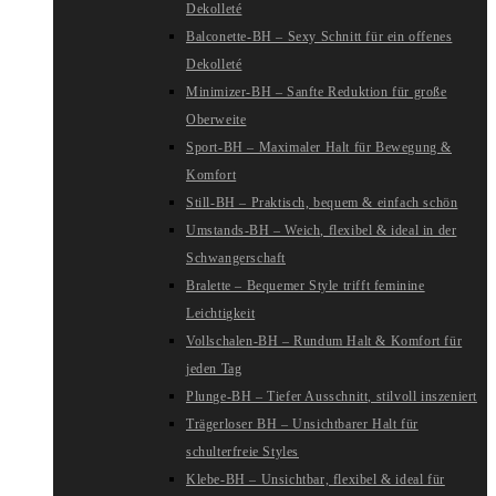
Dekolleté
Balconette-BH – Sexy Schnitt für ein offenes
Dekolleté
Minimizer-BH – Sanfte Reduktion für große
Oberweite
Sport-BH – Maximaler Halt für Bewegung &
Komfort
Still-BH – Praktisch, bequem & einfach schön
Umstands-BH – Weich, flexibel & ideal in der
Schwangerschaft
Bralette – Bequemer Style trifft feminine
Leichtigkeit
Vollschalen-BH – Rundum Halt & Komfort für
jeden Tag
Plunge-BH – Tiefer Ausschnitt, stilvoll inszeniert
Trägerloser BH – Unsichtbarer Halt für
schulterfreie Styles
Klebe-BH – Unsichtbar, flexibel & ideal für