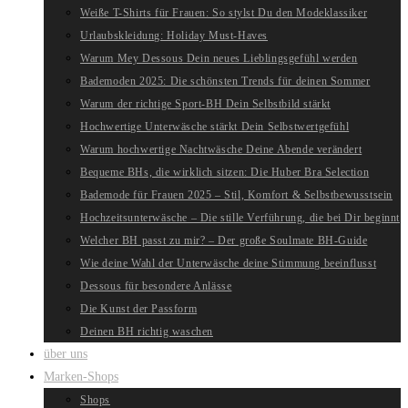
Weiße T-Shirts für Frauen: So stylst Du den Modeklassiker
Urlaubskleidung: Holiday Must-Haves
Warum Mey Dessous Dein neues Lieblingsgefühl werden
Bademoden 2025: Die schönsten Trends für deinen Sommer
Warum der richtige Sport-BH Dein Selbstbild stärkt
Hochwertige Unterwäsche stärkt Dein Selbstwertgefühl
Warum hochwertige Nachtwäsche Deine Abende verändert
Bequeme BHs, die wirklich sitzen: Die Huber Bra Selection
Bademode für Frauen 2025 – Stil, Komfort & Selbstbewusstsein
Hochzeitsunterwäsche – Die stille Verführung, die bei Dir beginnt
Welcher BH passt zu mir? – Der große Soulmate BH-Guide
Wie deine Wahl der Unterwäsche deine Stimmung beeinflusst
Dessous für besondere Anlässe
Die Kunst der Passform
Deinen BH richtig waschen
über uns
Marken-Shops
Shops