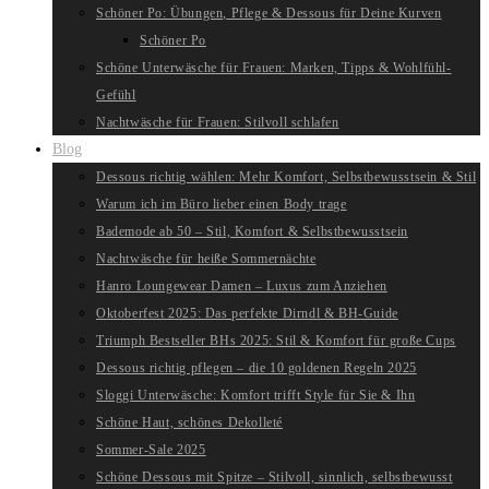
Schöner Po: Übungen, Pflege & Dessous für Deine Kurven
Schöner Po
Schöne Unterwäsche für Frauen: Marken, Tipps & Wohlfühl-
Gefühl
Nachtwäsche für Frauen: Stilvoll schlafen
Blog
Dessous richtig wählen: Mehr Komfort, Selbstbewusstsein & Stil
Warum ich im Büro lieber einen Body trage
Bademode ab 50 – Stil, Komfort & Selbstbewusstsein
Nachtwäsche für heiße Sommernächte
Hanro Loungewear Damen – Luxus zum Anziehen
Oktoberfest 2025: Das perfekte Dirndl & BH-Guide
Triumph Bestseller BHs 2025: Stil & Komfort für große Cups
Dessous richtig pflegen – die 10 goldenen Regeln 2025
Sloggi Unterwäsche: Komfort trifft Style für Sie & Ihn
Schöne Haut, schönes Dekolleté
Sommer-Sale 2025
Schöne Dessous mit Spitze – Stilvoll, sinnlich, selbstbewusst