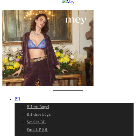
BH
BH mit Bügel
BH ohne Bügel
Schalen BH
Push UP BH