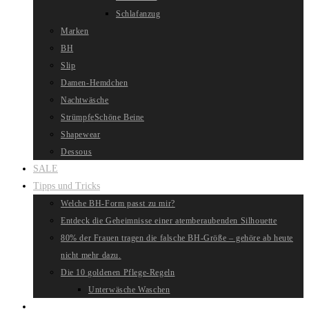
Schlafanzug
Marken
BH
Slip
Damen-Hemdchen
Nachtwäsche
Strümpfe
Schöne Beine
Shapewear
Dessous
SALE
Tipps und Tricks
Welche BH-Form passt zu mir?
Entdeck die Geheimnisse einer atemberaubenden Silhouette
80% der Frauen tragen die falsche BH-Größe – gehöre ab heute
nicht mehr dazu.
Die 10 goldenen Pflege-Regeln
Unterwäsche Waschen
Website-