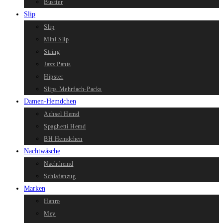
Bustier
Slip
Slip
Mini Slip
String
Jazz Pants
Hipster
Slips Mehrfach-Packs
Damen-Hemdchen
Achsel Hemd
Spaghetti Hemd
BH Hemdchen
Nachtwäsche
Nachthemd
Schlafanzug
Marken
Hanro
Mey